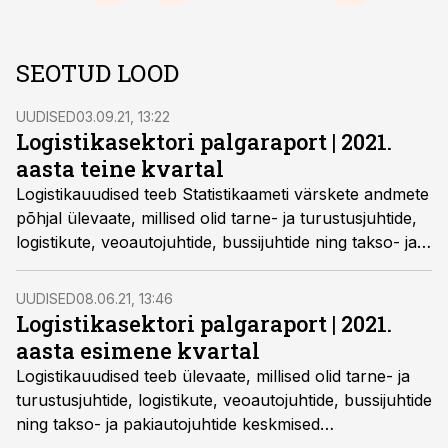
SEOTUD LOOD
UUDISED
03.09.21, 13:22
Logistikasektori palgaraport | 2021.
aasta teine kvartal
Logistikauudised teeb Statistikaameti värskete andmete
põhjal ülevaate, millised olid tarne- ja turustusjuhtide,
logistikute, veoautojuhtide, bussijuhtide ning takso- ja
pakiautojuhtide keskmised mediaanpalgad tänavu
teises kvartalis.
UUDISED
08.06.21, 13:46
Logistikasektori palgaraport | 2021.
aasta esimene kvartal
Logistikauudised teeb ülevaate, millised olid tarne- ja
turustusjuhtide, logistikute, veoautojuhtide, bussijuhtide
ning takso- ja pakiautojuhtide keskmised