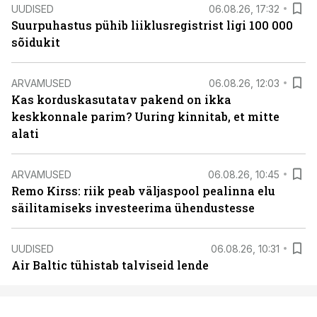
UUDISED
06.08.26, 17:32
Suurpuhastus pühib liiklusregistrist ligi 100 000
sõidukit
ARVAMUSED
06.08.26, 12:03
Kas korduskasutatav pakend on ikka
keskkonnale parim? Uuring kinnitab, et mitte
alati
ARVAMUSED
06.08.26, 10:45
Remo Kirss: riik peab väljaspool pealinna elu
säilitamiseks investeerima ühendustesse
UUDISED
06.08.26, 10:31
Air Baltic tühistab talviseid lende