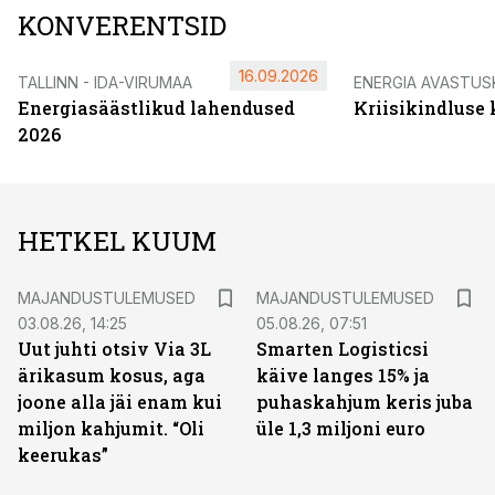
KONVERENTSID
16.09.2026
TALLINN - IDA-VIRUMAA
ENERGIA AVASTUS
Energiasäästlikud lahendused
Kriisikindluse
2026
HETKEL KUUM
MAJANDUSTULEMUSED
MAJANDUSTULEMUSED
03.08.26, 14:25
05.08.26, 07:51
Uut juhti otsiv Via 3L
Smarten Logisticsi
ärikasum kosus, aga
käive langes 15% ja
joone alla jäi enam kui
puhaskahjum keris juba
miljon kahjumit. “Oli
üle 1,3 miljoni euro
keerukas”