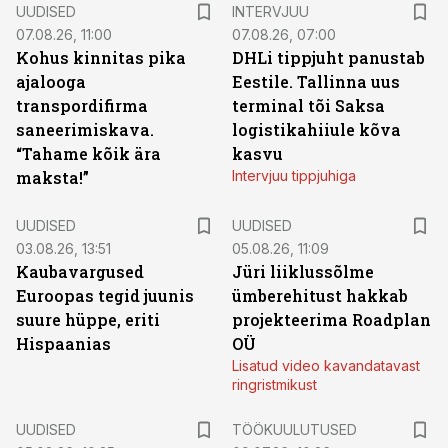
UUDISED
INTERVJUU
07.08.26, 11:00
07.08.26, 07:00
Kohus kinnitas pika
DHLi tippjuht panustab
ajalooga
Eestile. Tallinna uus
transpordifirma
terminal tõi Saksa
saneerimiskava.
logistikahiiule kõva
“Tahame kõik ära
kasvu
maksta!”
Intervjuu tippjuhiga
UUDISED
UUDISED
03.08.26, 13:51
05.08.26, 11:09
Kaubavargused
Jüri liiklussõlme
Euroopas tegid juunis
ümberehitust hakkab
suure hüppe, eriti
projekteerima Roadplan
Hispaanias
OÜ
Lisatud video kavandatavast
ringristmikust
ST
UUDISED
TÖÖKUULUTUSED