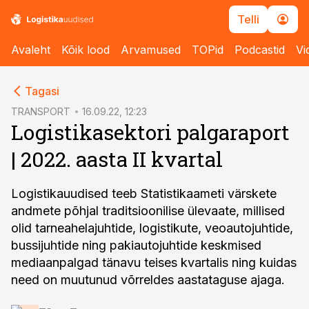
Telli
Avaleht
Kõik lood
Arvamused
TOPid
Podcastid
Vi
cebook
Tagasi
Twitter)
TRANSPORT
16.09.22, 12:23
Logistikasektori palgaraport
kedIn
| 2022. aasta II kvartal
ail
k
Logistikauudised teeb Statistikaameti värskete
andmete põhjal traditsioonilise ülevaate, millised
olid tarneahelajuhtide, logistikute, veoautojuhtide,
bussijuhtide ning pakiautojuhtide keskmised
mediaanpalgad tänavu teises kvartalis ning kuidas
need on muutunud võrreldes aastataguse ajaga.