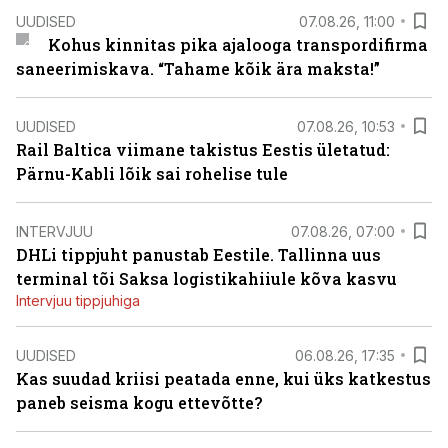
UUDISED
07.08.26, 11:00
Kohus kinnitas pika ajalooga transpordifirma
saneerimiskava. “Tahame kõik ära maksta!”
UUDISED
07.08.26, 10:53
Rail Baltica viimane takistus Eestis ületatud:
Pärnu-Kabli lõik sai rohelise tule
INTERVJUU
07.08.26, 07:00
DHLi tippjuht panustab Eestile. Tallinna uus
terminal tõi Saksa logistikahiiule kõva kasvu
Intervjuu tippjuhiga
UUDISED
06.08.26, 17:35
Kas suudad kriisi peatada enne, kui üks katkestus
paneb seisma kogu ettevõtte?