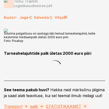
Tõnu Tramm
Logistikauudised.ee juht
Kuula
Jaga
Salvesta
Vihja
Suurima palgatõusu on aastaga läbi teinud tarneahelajuhid, kelle
keskmine mediaanpalk ületas 2000 euro piiri.
Foto:
Pixabay
Tarneahelajuhtide palk ületas 2000 euro piiri
See teema pakub huvi?
Hakka neid märksõnu jälgima
ja saad alati teavituse, kui sel teemal ilmub midagi uut!
Transport
palk
STATISTIKAAMET