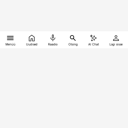
Menüü
Uudised
Raadio
Otsing
AI Chat
Logi sisse
Vana-Lõuna 39/1, 19094 Tallinn
(+372) 667 0111
logistikauudised@logistikauudised.ee
Telli
Reklaam
Firmast
Sisu kasutamisõigused
Ajakirjaniku