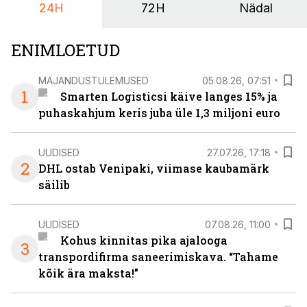
24H
72H
Nädal
ENIMLOETUD
MAJANDUSTULEMUSED
05.08.26, 07:51
1
Smarten Logisticsi käive langes 15% ja
puhaskahjum keris juba üle 1,3 miljoni euro
UUDISED
27.07.26, 17:18
2
DHL ostab Venipaki, viimase kaubamärk
säilib
UUDISED
07.08.26, 11:00
Kohus kinnitas pika ajalooga
3
transpordifirma saneerimiskava. “Tahame
kõik ära maksta!”