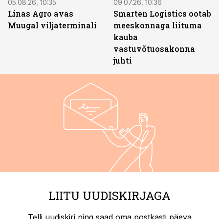
05.08.26, 10:35
09.07.26, 10:36
Linas Agro avas
Smarten Logistics ootab
Muugal viljaterminali
meeskonnaga liituma
kauba
vastuvõtuosakonna
juhti
LIITU UUDISKIRJAGA
Telli uudiskiri ning saad oma postkasti päeva