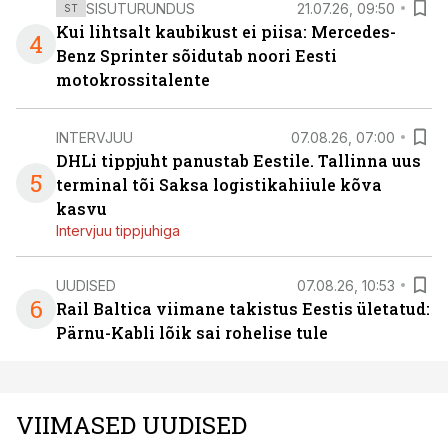
SISUTURUNDUS
21.07.26, 09:50
ST
Kui lihtsalt kaubikust ei piisa: Mercedes-
4
Benz Sprinter sõidutab noori Eesti
motokrossitalente
INTERVJUU
07.08.26, 07:00
DHLi tippjuht panustab Eestile. Tallinna uus
5
terminal tõi Saksa logistikahiiule kõva
kasvu
Intervjuu tippjuhiga
UUDISED
07.08.26, 10:53
6
Rail Baltica viimane takistus Eestis ületatud:
Pärnu-Kabli lõik sai rohelise tule
VIIMASED UUDISED