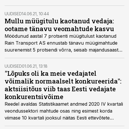
vältel. Eesti siseseid vedusid tegeva Rain Transpordi
tegevjuhi Toomas Raua sõnul ei pruugi see aga
UUDISED
14.06.21, 10:44
rahvusvaheliste vedude autojuhtide põuale leevendust
Mullu müügitulu kaotanud vedaja:
tuua, pigem vastupidi.
ootame tänavu veomahtude kasvu
Möödunud aastal 7 protsenti müügitulust kaotanud
Rain Transport AS ennustab tänavu müügimahtude
suurenemist 5 protsendi võrra, seisab majandusaasta
aruandes.
UUDISED
01.06.21, 13:18
"Lõpuks oli ka meie vedajatel
võimalik normaalselt konkureerida":
aktsiisitõus viib taas Eesti vedajate
konkurentsivõime
Reedel avaldas Statistikaamet andmed 2020 IV kvartali
veondussektori mahtude osas ning esimest korda
viimase 10 kvartali jooksul näitas Eesti ettevõtete
veosekäive taas kasvutrendi – veondussektori