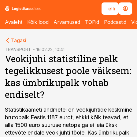
Telli
Avaleht
Kõik lood
Arvamused
TOPid
Podcastid
Vi
cebook
Tagasi
Twitter)
TRANSPORT
16.02.22, 10:41
Veokijuhi statistiline palk
kedIn
tegelikkusest poole väiksem:
ail
kas ümbrikupalk vohab
k
endiselt?
Statistikaameti andmetel on veokijuhtide keskmine
brutopalk Eestis 1187 eurot, ehkki kõik teavad, et
alla 1500 euro suuruse netopalga ei leia ükski
ettevõte endale veokijuhti tööle. Kas ümbrikupalk