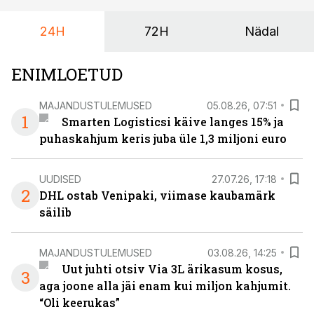
maailmameistrivõistlused.
24H
72H
Nädal
ENIMLOETUD
MAJANDUSTULEMUSED
05.08.26, 07:51
1
Smarten Logisticsi käive langes 15% ja
puhaskahjum keris juba üle 1,3 miljoni euro
UUDISED
27.07.26, 17:18
2
DHL ostab Venipaki, viimase kaubamärk
säilib
MAJANDUSTULEMUSED
03.08.26, 14:25
Uut juhti otsiv Via 3L ärikasum kosus,
3
aga joone alla jäi enam kui miljon kahjumit.
“Oli keerukas”