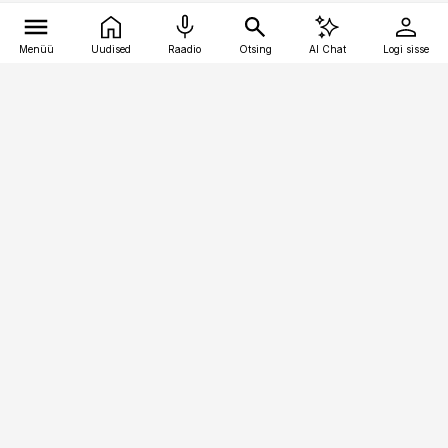
Menüü
Uudised
Raadio
Otsing
AI Chat
Logi sisse
Vana-Lõuna 39/1, 19094 Tallinn
(+372) 667 0111
logistikauudised@logistikauudised.ee
Telli
Reklaam
Firmast
Sisu kasutamisõigused
Ajakirjaniku
eetikakoodeks
Üldtingimused
Privaatsustingimused
Küpsiste poliitika
KKK
Eesti Meediaettevõtete
Eelistuste haldamine