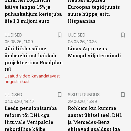
käive langes 15% ja
Euroopas tegid juunis
puhaskahjum keris juba
suure hüppe, eriti
üle 1,3 miljoni euro
Hispaanias
UUDISED
UUDISED
05.08.26, 11:09
05.08.26, 10:35
Jüri liiklussõlme
Linas Agro avas
ümberehitust hakkab
Muugal viljaterminali
projekteerima Roadplan
OÜ
Lisatud video kavandatavast
ringristmikust
ST
UUDISED
SISUTURUNDUS
04.08.26, 14:47
29.06.26, 15:49
Leedu pensionisamba
Rohkem kui kümme
reform tõi DHL-iga
aastat ühisel teel. DHL
liituvale Venipakile
ja Mercedes-Benz
rekordilise käibe
ehitavad usaldust iga