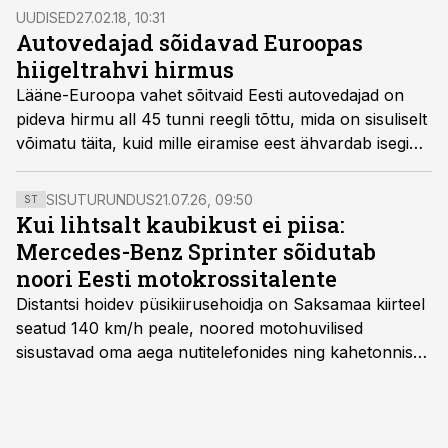
äritegevuse maht kasvas 5%.
UUDISED
27.02.18, 10:31
Autovedajad sõidavad Euroopas
hiigeltrahvi hirmus
Lääne-Euroopa vahet sõitvaid Eesti autovedajad on
pideva hirmu all 45 tunni reegli tõttu, mida on sisuliselt
võimatu täita, kuid mille eiramise eest ähvardab isegi
kuni 60 000 eurone trahv või suisa arest, kirjutab
tänane Logistika erileht.
SISUTURUNDUS
21.07.26, 09:50
ST
Kui lihtsalt kaubikust ei piisa:
Mercedes-Benz Sprinter sõidutab
noori Eesti motokrossitalente
Distantsi hoidev püsikiirusehoidja on Saksamaa kiirteel
seatud 140 km/h peale, noored motohuvilised
sisustavad oma aega nutitelefonides ning kahetonnises
järelhaagises veerevad kaasa krossitsiklid koos vajaliku
varustusega. Õige pea on Prantsusmaal, Romagnes
algamas juuniorite motokrossi