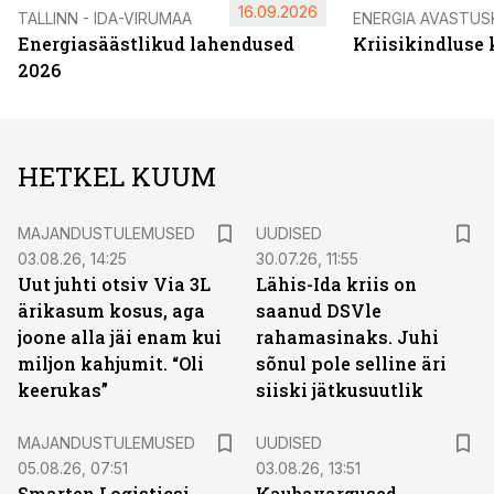
16.09.2026
TALLINN - IDA-VIRUMAA
ENERGIA AVASTUS
Energiasäästlikud lahendused
Kriisikindluse
2026
HETKEL KUUM
MAJANDUSTULEMUSED
UUDISED
03.08.26, 14:25
30.07.26, 11:55
Uut juhti otsiv Via 3L
Lähis-Ida kriis on
ärikasum kosus, aga
saanud DSVle
joone alla jäi enam kui
rahamasinaks. Juhi
miljon kahjumit. “Oli
sõnul pole selline äri
keerukas”
siiski jätkusuutlik
MAJANDUSTULEMUSED
UUDISED
05.08.26, 07:51
03.08.26, 13:51
Smarten Logisticsi
Kaubavargused