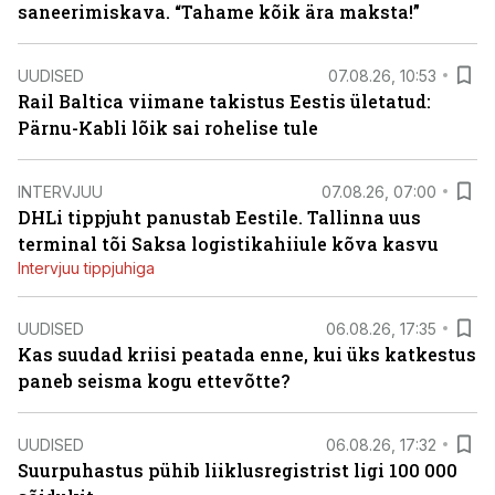
saneerimiskava. “Tahame kõik ära maksta!”
UUDISED
07.08.26, 10:53
Rail Baltica viimane takistus Eestis ületatud:
Pärnu-Kabli lõik sai rohelise tule
INTERVJUU
07.08.26, 07:00
DHLi tippjuht panustab Eestile. Tallinna uus
terminal tõi Saksa logistikahiiule kõva kasvu
Intervjuu tippjuhiga
UUDISED
06.08.26, 17:35
Kas suudad kriisi peatada enne, kui üks katkestus
paneb seisma kogu ettevõtte?
UUDISED
06.08.26, 17:32
Suurpuhastus pühib liiklusregistrist ligi 100 000