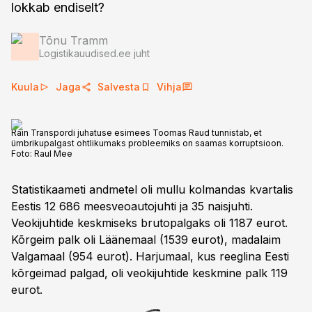
lokkab endiselt?
Tõnu Tramm
Logistikauudised.ee juht
Kuula
Jaga
Salvesta
Vihja
Rain Transpordi juhatuse esimees Toomas Raud tunnistab, et
ümbrikupalgast ohtlikumaks probleemiks on saamas korruptsioon.
Foto:
Raul Mee
Statistikaameti andmetel oli mullu kolmandas kvartalis
Eestis 12 686 meesveoautojuhti ja 35 naisjuhti.
Veokijuhtide keskmiseks brutopalgaks oli 1187 eurot.
Kõrgeim palk oli Läänemaal (1539 eurot), madalaim
Valgamaal (954 eurot). Harjumaal, kus reeglina Eesti
kõrgeimad palgad, oli veokijuhtide keskmine palk 119
eurot.