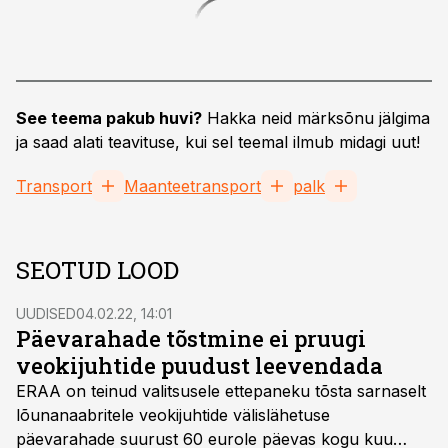
See teema pakub huvi?
Hakka neid märksõnu jälgima
ja saad alati teavituse, kui sel teemal ilmub midagi uut!
Transport
Maanteetransport
palk
SEOTUD LOOD
UUDISED
04.02.22, 14:01
Päevarahade tõstmine ei pruugi
veokijuhtide puudust leevendada
ERAA on teinud valitsusele ettepaneku tõsta sarnaselt
lõunanaabritele veokijuhtide välislähetuse
päevarahade suurust 60 eurole päevas kogu kuu