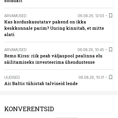
sõidukit
ARVAMUSED
06.08.26, 12:03
Kas korduskasutatav pakend on ikka
keskkonnale parim? Uuring kinnitab, et mitte
alati
ARVAMUSED
06.08.26, 10:45
Remo Kirss: riik peab väljaspool pealinna elu
säilitamiseks investeerima ühendustesse
UUDISED
06.08.26, 10:31
Air Baltic tühistab talviseid lende
KONVERENTSID