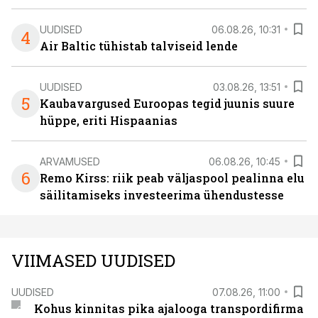
UUDISED
06.08.26, 10:31
4
Air Baltic tühistab talviseid lende
UUDISED
03.08.26, 13:51
5
Kaubavargused Euroopas tegid juunis suure
hüppe, eriti Hispaanias
ARVAMUSED
06.08.26, 10:45
6
Remo Kirss: riik peab väljaspool pealinna elu
säilitamiseks investeerima ühendustesse
VIIMASED UUDISED
UUDISED
07.08.26, 11:00
Kohus kinnitas pika ajalooga transpordifirma