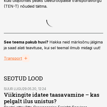
kuid üldjoontes peaks üleeuroopalise transpordivõrgu
(TEN-T) nõudeid täitma.
See teema pakub huvi?
Hakka neid märksõnu jälgima
ja saad alati teavituse, kui sel teemal ilmub midagi uut!
Transport
SEOTUD LOOD
SUUR LUGU
29.05.20, 12:24
Viikingite idatee taasavamine – kas
pelgalt ilus unistus?