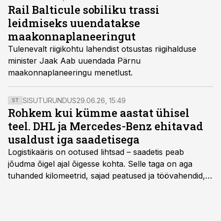
Rail Balticule sobiliku trassi
leidmiseks uuendatakse
maakonnaplaneeringut
Tulenevalt riigikohtu lahendist otsustas riigihalduse
minister Jaak Aab uuendada Pärnu
maakonnaplaneeringu menetlust.
SISUTURUNDUS
29.06.26, 15:49
ST
Rohkem kui kümme aastat ühisel
teel. DHL ja Mercedes-Benz ehitavad
usaldust iga saadetisega
Logistikaäris on ootused lihtsad – saadetis peab
jõudma õigel ajal õigesse kohta. Selle taga on aga
tuhanded kilomeetrid, sajad peatused ja töövahendid,
mille peale peab saama alati kindel olla. Just seepärast
on DHL usaldanud Mercedes-Benzi tarbesõidukeid
juba enam kui kümme aastat ning koostöö Vehoga on