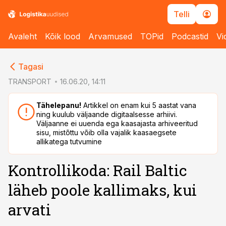
Telli
Avaleht
Kõik lood
Arvamused
TOPid
Podcastid
Vi
cebook
Tagasi
Twitter)
TRANSPORT
16.06.20, 14:11
kedIn
Tähelepanu!
Artikkel on enam kui 5 aastat vana
ning kuulub väljaande digitaalsesse arhiivi.
ail
Väljaanne ei uuenda ega kaasajasta arhiveeritud
sisu, mistõttu võib olla vajalik kaasaegsete
k
allikatega tutvumine
Kontrollikoda: Rail Baltic
läheb poole kallimaks, kui
arvati