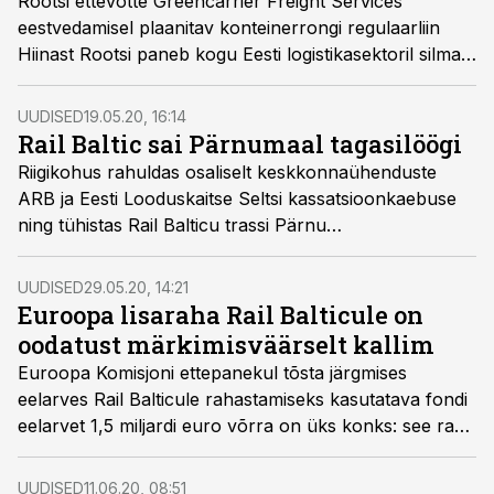
Rootsi ettevõtte Greencarrier Freight Services
eestvedamisel plaanitav konteinerrongi regulaarliin
Hiinast Rootsi paneb kogu Eesti logistikasektoril silmad
särama. Ilusa unistuse täitumise peamiseks takistuseks
peetakse Venemaa ja ELi vahelist keerulist suhet, kuid
UUDISED
19.05.20, 16:14
asjaosalised ise on optimistlikud.
Rail Baltic sai Pärnumaal tagasilöögi
Riigikohus rahuldas osaliselt keskkonnaühenduste
ARB ja Eesti Looduskaitse Seltsi kassatsioonkaebuse
ning tühistas Rail Balticu trassi Pärnu
maakonnaplaneeringu kolme trassilõigu puhul. Samas
Harju ja Rapla maakonnaplaneeringud jäid jõusse.
UUDISED
29.05.20, 14:21
Euroopa lisaraha Rail Balticule on
oodatust märkimisväärselt kallim
Euroopa Komisjoni ettepanekul tõsta järgmises
eelarves Rail Balticule rahastamiseks kasutatava fondi
eelarvet 1,5 miljardi euro võrra on üks konks: see raha
on liikmesriikidele kopsaka omaosalusega.
UUDISED
11.06.20, 08:51