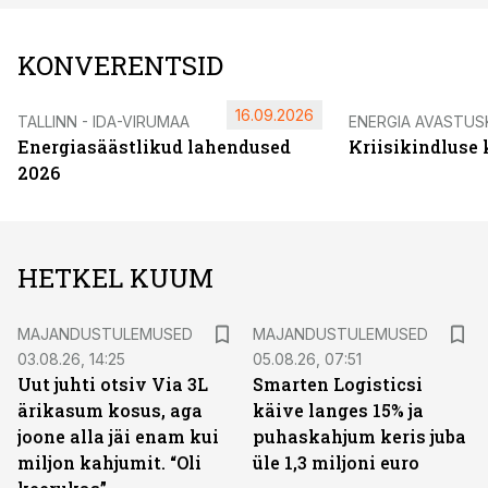
KONVERENTSID
16.09.2026
TALLINN - IDA-VIRUMAA
ENERGIA AVASTUS
Energiasäästlikud lahendused
Kriisikindluse
2026
HETKEL KUUM
MAJANDUSTULEMUSED
MAJANDUSTULEMUSED
03.08.26, 14:25
05.08.26, 07:51
Uut juhti otsiv Via 3L
Smarten Logisticsi
ärikasum kosus, aga
käive langes 15% ja
joone alla jäi enam kui
puhaskahjum keris juba
miljon kahjumit. “Oli
üle 1,3 miljoni euro