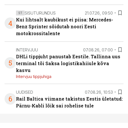
SISUTURUNDUS
21.07.26, 09:50
ST
Kui lihtsalt kaubikust ei piisa: Mercedes-
4
Benz Sprinter sõidutab noori Eesti
motokrossitalente
INTERVJUU
07.08.26, 07:00
DHLi tippjuht panustab Eestile. Tallinna uus
5
terminal tõi Saksa logistikahiiule kõva
kasvu
Intervjuu tippjuhiga
UUDISED
07.08.26, 10:53
6
Rail Baltica viimane takistus Eestis ületatud:
Pärnu-Kabli lõik sai rohelise tule