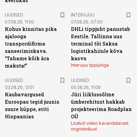
keerukas”
UUDISED
INTERVJUU
07.08.26, 11:00
07.08.26, 07:00
Kohus kinnitas pika
DHLi tippjuht panustab
ajalooga
Eestile. Tallinna uus
transpordifirma
terminal tõi Saksa
saneerimiskava.
logistikahiiule kõva
“Tahame kõik ära
kasvu
maksta!”
Intervjuu tippjuhiga
UUDISED
UUDISED
03.08.26, 13:51
05.08.26, 11:09
Kaubavargused
Jüri liiklussõlme
Euroopas tegid juunis
ümberehitust hakkab
suure hüppe, eriti
projekteerima Roadplan
Hispaanias
OÜ
Lisatud video kavandatavast
ringristmikust