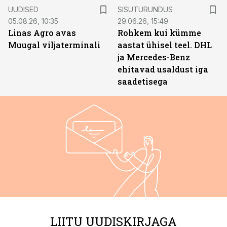
ST
UUDISED
SISUTURUNDUS
05.08.26, 10:35
29.06.26, 15:49
Linas Agro avas
Rohkem kui kümme
Muugal viljaterminali
aastat ühisel teel. DHL
ja Mercedes-Benz
ehitavad usaldust iga
saadetisega
LIITU UUDISKIRJAGA