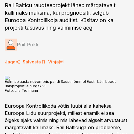
Rail Balticu raudteeprojekt läheb märgatavalt
kallimaks maksma, kui prognoositi, selgub
Euroopa Kontrollikoja auditist. Küsitav on ka
projekti tasuvus ning valmimise aeg.
Priit Pokk
Jaga
Salvesta
Vihja
Eelmise aasta novembris pandi Saustinõmmel Eesti-Läti-Leedu
ühisprojektile nurgakivi.
Foto:
Liis Treimann
Euroopa Kontrollikoda võttis luubi alla kaheksa
Euroopa Liidu suurprojekti, millest enamik ei saa
õigeks ajaks valmis ning mis lähevad algselt arvutatust
märgatavalt kallimaks. Rail Balticuga on probleeme,