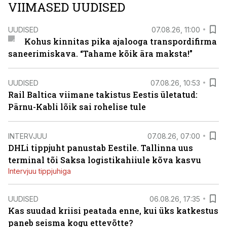
VIIMASED UUDISED
UUDISED
07.08.26, 11:00
Kohus kinnitas pika ajalooga transpordifirma
saneerimiskava. “Tahame kõik ära maksta!”
UUDISED
07.08.26, 10:53
Rail Baltica viimane takistus Eestis ületatud:
Pärnu-Kabli lõik sai rohelise tule
INTERVJUU
07.08.26, 07:00
DHLi tippjuht panustab Eestile. Tallinna uus
terminal tõi Saksa logistikahiiule kõva kasvu
Intervjuu tippjuhiga
UUDISED
06.08.26, 17:35
Kas suudad kriisi peatada enne, kui üks katkestus
paneb seisma kogu ettevõtte?