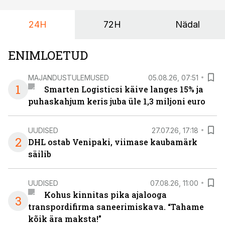
selle aja jooksul kujunenud oluliseks osaks ettevõtte
igapäevasest tööst.
24H
72H
Nädal
ENIMLOETUD
MAJANDUSTULEMUSED
05.08.26, 07:51
1
Smarten Logisticsi käive langes 15% ja
puhaskahjum keris juba üle 1,3 miljoni euro
UUDISED
27.07.26, 17:18
2
DHL ostab Venipaki, viimase kaubamärk
säilib
UUDISED
07.08.26, 11:00
Kohus kinnitas pika ajalooga
3
transpordifirma saneerimiskava. “Tahame
kõik ära maksta!”