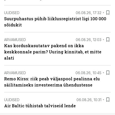
UUDISED
06.08.26, 17:32
Suurpuhastus pühib liiklusregistrist ligi 100 000
sõidukit
ARVAMUSED
06.08.26, 12:03
Kas korduskasutatav pakend on ikka
keskkonnale parim? Uuring kinnitab, et mitte
alati
ARVAMUSED
06.08.26, 10:45
Remo Kirss: riik peab väljaspool pealinna elu
säilitamiseks investeerima ühendustesse
UUDISED
06.08.26, 10:31
Air Baltic tühistab talviseid lende