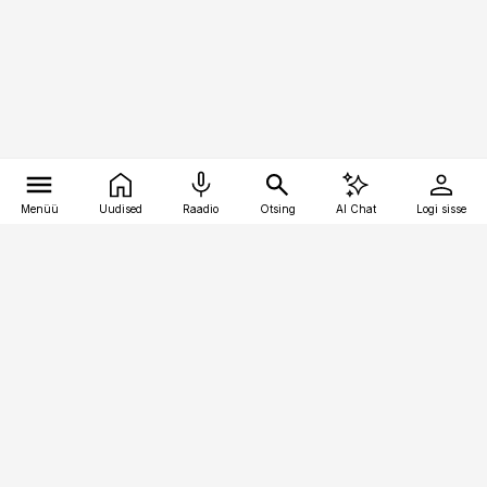
Menüü
Uudised
Raadio
Otsing
AI Chat
Logi sisse
Vana-Lõuna 39/1, 19094 Tallinn
(+372) 667 0111
logistikauudised@logistikauudised.ee
Telli
Reklaam
Firmast