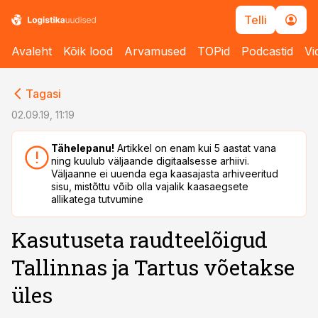
Telli
Avaleht
Kõik lood
Arvamused
TOPid
Podcastid
Vi
cebook
cebook
Tagasi
Twitter)
Twitter)
02.09.19, 11:19
kedIn
kedIn
Tähelepanu!
Artikkel on enam kui 5 aastat vana
ning kuulub väljaande digitaalsesse arhiivi.
ail
ail
Väljaanne ei uuenda ega kaasajasta arhiveeritud
sisu, mistõttu võib olla vajalik kaasaegsete
k
k
allikatega tutvumine
Kasutuseta raudteelõigud
Tallinnas ja Tartus võetakse
üles