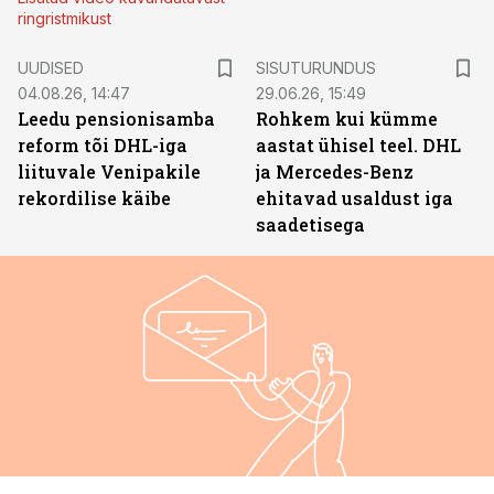
ringristmikust
ST
UUDISED
SISUTURUNDUS
04.08.26, 14:47
29.06.26, 15:49
Leedu pensionisamba
Rohkem kui kümme
reform tõi DHL-iga
aastat ühisel teel. DHL
liituvale Venipakile
ja Mercedes-Benz
rekordilise käibe
ehitavad usaldust iga
saadetisega