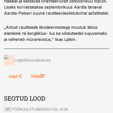
nädalal ja kestavad orienteeruvalt oktoobrikuu lõpuni.
Lisaks korrastatakse septembrikuus Aardla tänaval
Aardla-Petseri suuna raudteeülesõidukohal asfaltkatet.
„Antud raudteede likvideerimistega muutub liiklus
elanikele nii kergliiklus- kui ka sõiduteedel sujuvamaks
ja väheneb mürareostus,“ lisas Ljäkin.
Logistikauudised.ee
Jaga
Vihja
SEOTUD LOOD
TÖÖKUULUTUSED
09.07.26, 10:36
ST