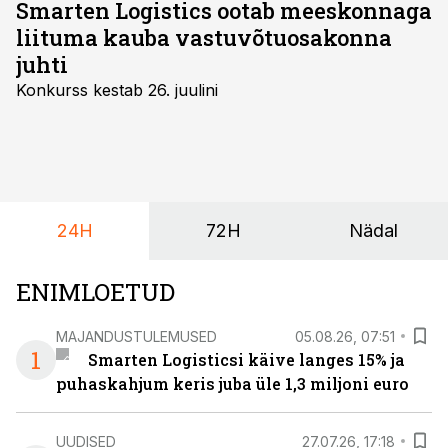
Smarten Logistics ootab meeskonnaga
liituma kauba vastuvõtuosakonna
juhti
Konkurss kestab 26. juulini
24H
72H
Nädal
ENIMLOETUD
MAJANDUSTULEMUSED
05.08.26, 07:51
1
Smarten Logisticsi käive langes 15% ja
puhaskahjum keris juba üle 1,3 miljoni euro
UUDISED
27.07.26, 17:18