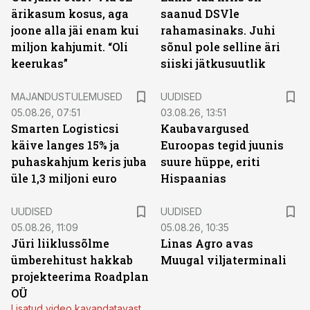
ärikasum kosus, aga
saanud DSVle
joone alla jäi enam kui
rahamasinaks. Juhi
miljon kahjumit. “Oli
sõnul pole selline äri
keerukas”
siiski jätkusuutlik
MAJANDUSTULEMUSED
UUDISED
05.08.26, 07:51
03.08.26, 13:51
Smarten Logisticsi
Kaubavargused
käive langes 15% ja
Euroopas tegid juunis
puhaskahjum keris juba
suure hüppe, eriti
üle 1,3 miljoni euro
Hispaanias
UUDISED
UUDISED
05.08.26, 11:09
05.08.26, 10:35
Jüri liiklussõlme
Linas Agro avas
ümberehitust hakkab
Muugal viljaterminali
projekteerima Roadplan
OÜ
Lisatud video kavandatavast