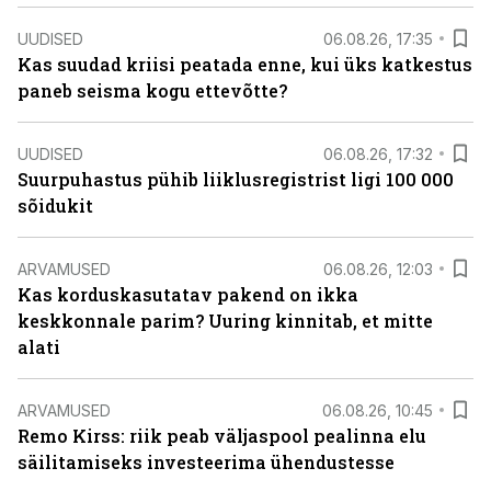
UUDISED
06.08.26, 17:35
Kas suudad kriisi peatada enne, kui üks katkestus
paneb seisma kogu ettevõtte?
UUDISED
06.08.26, 17:32
Suurpuhastus pühib liiklusregistrist ligi 100 000
sõidukit
ARVAMUSED
06.08.26, 12:03
Kas korduskasutatav pakend on ikka
keskkonnale parim? Uuring kinnitab, et mitte
alati
ARVAMUSED
06.08.26, 10:45
Remo Kirss: riik peab väljaspool pealinna elu
säilitamiseks investeerima ühendustesse