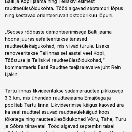
Balti ja Kopli jaama ning Telliskivi esimest
raudteeülesõidukohta. Tööd algavad septembri lõpus
ning kestavad orienteeruvalt oktoobrikuu lõpuni.
„Seoses rööbaste demonteerimisega Balti jaama
hoone juures asfalteeritakse tänased
raudteeülekäigukohad, mis viivad turule. Lisaks
renoveeritakse Tallinnas sel aastal veel Kopli,
Tööstuse ja Telliskivi raudteeülesõidukohad,“
kommenteeris Eesti Raudtee teejärelevalve juht Rein
Ljäkin.
Tartu linnas likvideeritakse sadamaraudtee pikkusega
3,3 km, mis ühendab raudteejaama Emajõega ja
poolitab Tartu linna. Likvideerimise käigus kaovad ära
ka seal raudteel asuvad raudteeülekäigud koos
tõketega ning raudteeülesõidukohad Võru, Tähe, Turu
ja Sõbra tänavatel. Tööd algavad septembri teisel