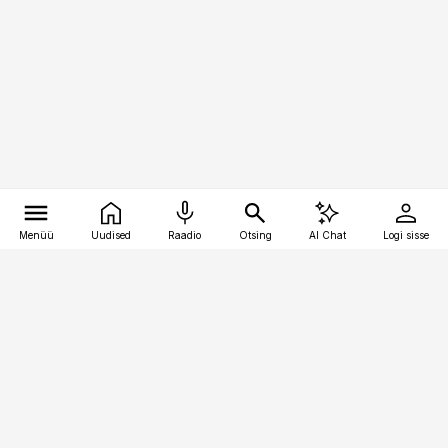
Menüü
Uudised
Raadio
Otsing
AI Chat
Logi sisse
Vana-Lõuna 39/1, 19094 Tallinn
(+372) 667 0111
logistikauudised@logistikauudised.ee
Telli
Reklaam