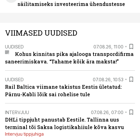
säilitamiseks investeerima ühendustesse
VIIMASED UUDISED
UUDISED
07.08.26, 11:00
Kohus kinnitas pika ajalooga transpordifirma
saneerimiskava. “Tahame kõik ära maksta!”
UUDISED
07.08.26, 10:53
Rail Baltica viimane takistus Eestis ületatud:
Pärnu-Kabli lõik sai rohelise tule
INTERVJUU
07.08.26, 07:00
DHLi tippjuht panustab Eestile. Tallinna uus
terminal tõi Saksa logistikahiiule kõva kasvu
Intervjuu tippjuhiga