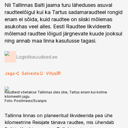
Nii Tallinnas Balti jaama turu läheduses asuval
raudteelõigul kui ka Tartus sadamaraudteel rongid
enam ei sõida, kuid raudtee on siiski mõlemas
asukohas veel alles. Eesti Raudtee likvideerib
mõlemad raudtee lõigud järgnevate kuude jooksul
ning annab maa linna kasutusse tagasi.
Logistikauudised.ee
Jaga
Salvesta
Vihja
Raudteid võetakse Tallinnas üles ühe, Tartus enam kui kolme
kilomeetri jagu.
Foto:
Postimees/Scanpix
Tallinna linnas on planeeritud likvideerida pea ühe
kilomeetrine Reisijate tänava raudtee, mis ühendab