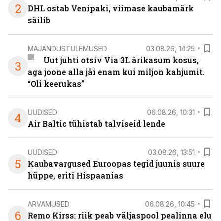
2
DHL ostab Venipaki, viimase kaubamärk
säilib
MAJANDUSTULEMUSED
03.08.26, 14:25
Uut juhti otsiv Via 3L ärikasum kosus,
3
aga joone alla jäi enam kui miljon kahjumit.
“Oli keerukas”
UUDISED
06.08.26, 10:31
4
Air Baltic tühistab talviseid lende
UUDISED
03.08.26, 13:51
5
Kaubavargused Euroopas tegid juunis suure
hüppe, eriti Hispaanias
ARVAMUSED
06.08.26, 10:45
6
Remo Kirss: riik peab väljaspool pealinna elu