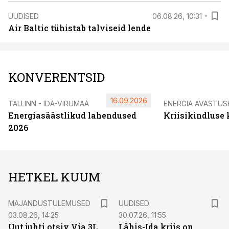
UUDISED
06.08.26, 10:31
Air Baltic tühistab talviseid lende
KONVERENTSID
16.09.2026
TALLINN - IDA-VIRUMAA
ENERGIA AVASTUS
Energiasäästlikud lahendused
Kriisikindluse
2026
HETKEL KUUM
MAJANDUSTULEMUSED
UUDISED
03.08.26, 14:25
30.07.26, 11:55
Uut juhti otsiv Via 3L
Lähis-Ida kriis on