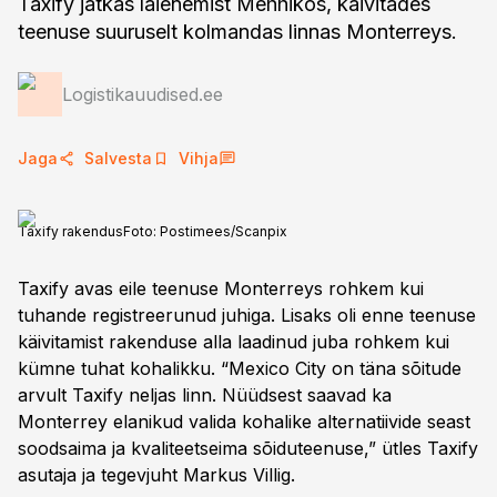
Taxify jätkas laienemist Mehhikos, käivitades
teenuse suuruselt kolmandas linnas Monterreys.
Logistikauudised.ee
Jaga
Salvesta
Vihja
Taxify rakendus
Foto:
Postimees/Scanpix
Taxify avas eile teenuse Monterreys rohkem kui
tuhande registreerunud juhiga. Lisaks oli enne teenuse
käivitamist rakenduse alla laadinud juba rohkem kui
kümne tuhat kohalikku. “Mexico City on täna sõitude
arvult Taxify neljas linn. Nüüdsest saavad ka
Monterrey elanikud valida kohalike alternatiivide seast
soodsaima ja kvaliteetseima sõiduteenuse,” ütles Taxify
asutaja ja tegevjuht Markus Villig.