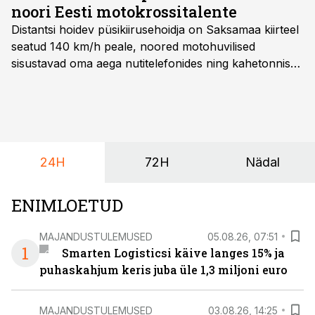
noori Eesti motokrossitalente
Distantsi hoidev püsikiirusehoidja on Saksamaa kiirteel
seatud 140 km/h peale, noored motohuvilised
sisustavad oma aega nutitelefonides ning kahetonnises
järelhaagises veerevad kaasa krossitsiklid koos vajaliku
varustusega. Õige pea on Prantsusmaal, Romagnes
algamas juuniorite motokrossi
maailmameistrivõistlused.
24H
72H
Nädal
ENIMLOETUD
MAJANDUSTULEMUSED
05.08.26, 07:51
1
Smarten Logisticsi käive langes 15% ja
puhaskahjum keris juba üle 1,3 miljoni euro
MAJANDUSTULEMUSED
03.08.26, 14:25