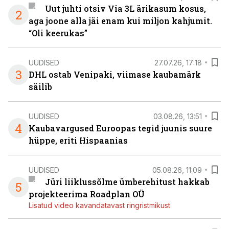
Uut juhti otsiv Via 3L ärikasum kosus,
2
aga joone alla jäi enam kui miljon kahjumit.
“Oli keerukas”
UUDISED
27.07.26, 17:18
3
DHL ostab Venipaki, viimase kaubamärk
säilib
UUDISED
03.08.26, 13:51
4
Kaubavargused Euroopas tegid juunis suure
hüppe, eriti Hispaanias
UUDISED
05.08.26, 11:09
Jüri liiklussõlme ümberehitust hakkab
5
projekteerima Roadplan OÜ
Lisatud video kavandatavast ringristmikust