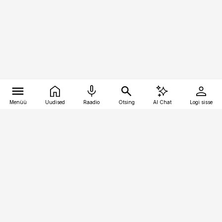
Menüü
Uudised
Raadio
Otsing
AI Chat
Logi sisse
Vana-Lõuna 39/1, 19094 Tallinn
(+372) 667 0111
logistikauudised@logistikauudised.ee
Telli
Reklaam
Firmast