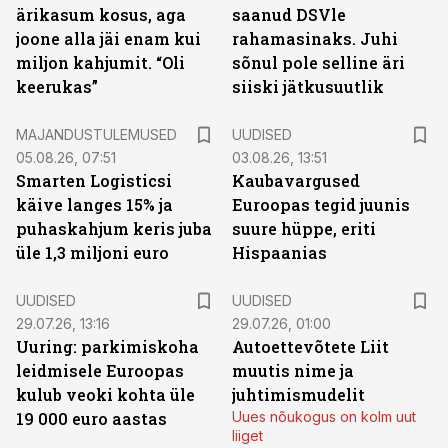
ärikasum kosus, aga
saanud DSVle
joone alla jäi enam kui
rahamasinaks. Juhi
miljon kahjumit. “Oli
sõnul pole selline äri
keerukas”
siiski jätkusuutlik
MAJANDUSTULEMUSED
UUDISED
05.08.26, 07:51
03.08.26, 13:51
Smarten Logisticsi
Kaubavargused
käive langes 15% ja
Euroopas tegid juunis
puhaskahjum keris juba
suure hüppe, eriti
üle 1,3 miljoni euro
Hispaanias
UUDISED
UUDISED
29.07.26, 13:16
29.07.26, 01:00
Uuring: parkimiskoha
Autoettevõtete Liit
leidmisele Euroopas
muutis nime ja
kulub veoki kohta üle
juhtimismudelit
19 000 euro aastas
Uues nõukogus on kolm uut
liiget