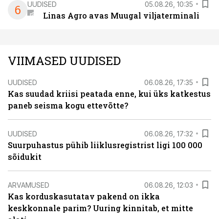
UUDISED
05.08.26, 10:35
6
Linas Agro avas Muugal viljaterminali
VIIMASED UUDISED
UUDISED
06.08.26, 17:35
Kas suudad kriisi peatada enne, kui üks katkestus
paneb seisma kogu ettevõtte?
UUDISED
06.08.26, 17:32
Suurpuhastus pühib liiklusregistrist ligi 100 000
sõidukit
ARVAMUSED
06.08.26, 12:03
Kas korduskasutatav pakend on ikka
keskkonnale parim? Uuring kinnitab, et mitte