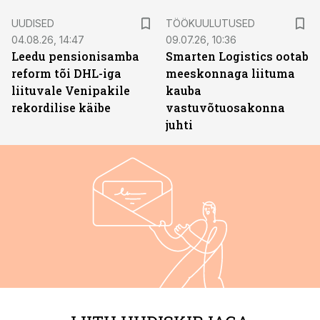
ST
UUDISED
TÖÖKUULUTUSED
04.08.26, 14:47
09.07.26, 10:36
Leedu pensionisamba
Smarten Logistics ootab
reform tõi DHL-iga
meeskonnaga liituma
liituvale Venipakile
kauba
rekordilise käibe
vastuvõtuosakonna
juhti