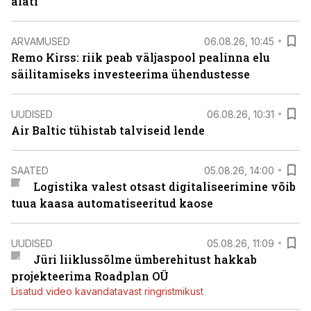
alati
ARVAMUSED
06.08.26, 10:45
Remo Kirss: riik peab väljaspool pealinna elu
säilitamiseks investeerima ühendustesse
UUDISED
06.08.26, 10:31
Air Baltic tühistab talviseid lende
SAATED
05.08.26, 14:00
Logistika valest otsast digitaliseerimine võib
tuua kaasa automatiseeritud kaose
UUDISED
05.08.26, 11:09
Jüri liiklussõlme ümberehitust hakkab
projekteerima Roadplan OÜ
Lisatud video kavandatavast ringristmikust