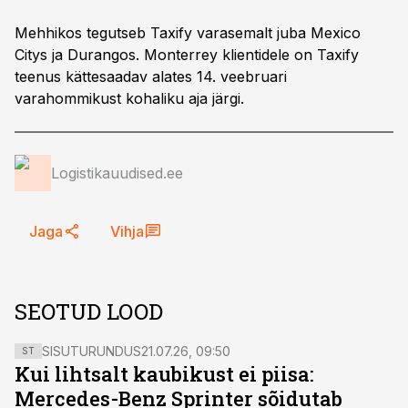
Mehhikos tegutseb Taxify varasemalt juba Mexico
Citys ja Durangos. Monterrey klientidele on Taxify
teenus kättesaadav alates 14. veebruari
varahommikust kohaliku aja järgi.
Logistikauudised.ee
Jaga
Vihja
SEOTUD LOOD
SISUTURUNDUS
21.07.26, 09:50
ST
Kui lihtsalt kaubikust ei piisa:
Mercedes-Benz Sprinter sõidutab