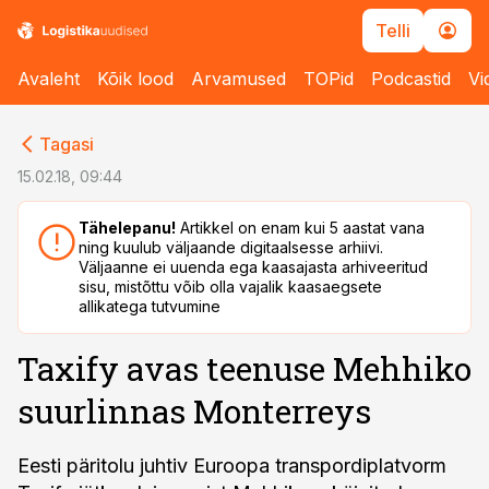
Telli
Avaleht
Kõik lood
Arvamused
TOPid
Podcastid
Vi
cebook
cebook
Tagasi
Twitter)
Twitter)
15.02.18, 09:44
kedIn
kedIn
Tähelepanu!
Artikkel on enam kui 5 aastat vana
ning kuulub väljaande digitaalsesse arhiivi.
ail
ail
Väljaanne ei uuenda ega kaasajasta arhiveeritud
sisu, mistõttu võib olla vajalik kaasaegsete
k
k
allikatega tutvumine
Taxify avas teenuse Mehhiko
suurlinnas Monterreys
Eesti päritolu juhtiv Euroopa transpordiplatvorm