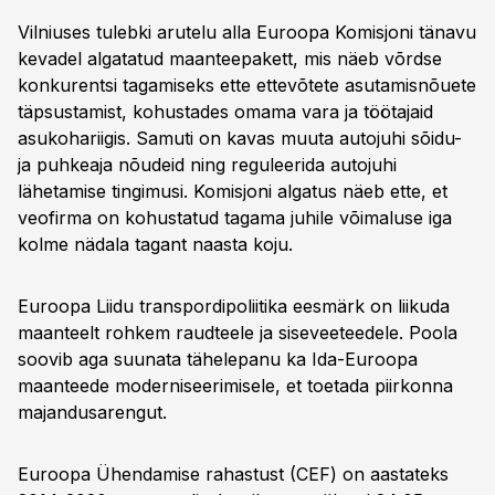
Vilniuses tulebki arutelu alla Euroopa Komisjoni tänavu
kevadel algatatud maanteepakett, mis näeb võrdse
konkurentsi tagamiseks ette ettevõtete asutamisnõuete
täpsustamist, kohustades omama vara ja töötajaid
asukohariigis. Samuti on kavas muuta autojuhi sõidu-
ja puhkeaja nõudeid ning reguleerida autojuhi
lähetamise tingimusi. Komisjoni algatus näeb ette, et
veofirma on kohustatud tagama juhile võimaluse iga
kolme nädala tagant naasta koju.
Euroopa Liidu transpordipoliitika eesmärk on liikuda
maanteelt rohkem raudteele ja siseveeteedele. Poola
soovib aga suunata tähelepanu ka Ida-Euroopa
maanteede moderniseerimisele, et toetada piirkonna
majandusarengut.
Euroopa Ühendamise rahastust (CEF) on aastateks