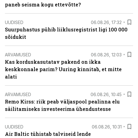
paneb seisma kogu ettevõtte?
UUDISED
06.08.26, 17:32
Suurpuhastus pühib liiklusregistrist ligi 100 000
sõidukit
ARVAMUSED
06.08.26, 12:03
Kas korduskasutatav pakend on ikka
keskkonnale parim? Uuring kinnitab, et mitte
alati
ARVAMUSED
06.08.26, 10:45
Remo Kirss: riik peab väljaspool pealinna elu
säilitamiseks investeerima ühendustesse
UUDISED
06.08.26, 10:31
Air Baltic tühistab talviseid lende