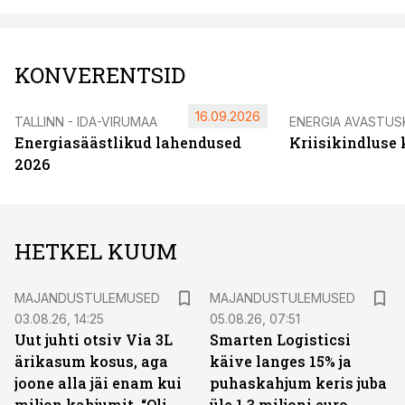
KONVERENTSID
16.09.2026
TALLINN - IDA-VIRUMAA
ENERGIA AVASTUS
Energiasäästlikud lahendused
Kriisikindluse
2026
HETKEL KUUM
MAJANDUSTULEMUSED
MAJANDUSTULEMUSED
03.08.26, 14:25
05.08.26, 07:51
Uut juhti otsiv Via 3L
Smarten Logisticsi
ärikasum kosus, aga
käive langes 15% ja
joone alla jäi enam kui
puhaskahjum keris juba
miljon kahjumit. “Oli
üle 1,3 miljoni euro