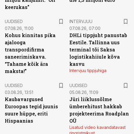
keerukas”
UUDISED
INTERVJUU
07.08.26, 11:00
07.08.26, 07:00
Kohus kinnitas pika
DHLi tippjuht panustab
ajalooga
Eestile. Tallinna uus
transpordifirma
terminal tõi Saksa
saneerimiskava.
logistikahiiule kõva
“Tahame kõik ära
kasvu
maksta!”
Intervjuu tippjuhiga
UUDISED
UUDISED
03.08.26, 13:51
05.08.26, 11:09
Kaubavargused
Jüri liiklussõlme
Euroopas tegid juunis
ümberehitust hakkab
suure hüppe, eriti
projekteerima Roadplan
Hispaanias
OÜ
Lisatud video kavandatavast
ringristmikust