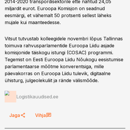
2014-2020 transpordisektorile ette nähtud 24,05
miljardit eurot. Euroopa Komisjon on seadnud
eesmärgi, et vähemalt 50 protsenti sellest läheks
mujale kui maanteedesse.
Vitsut tutvustab kolleegidele novembri lõpus Tallinnas
toimuva rahvusparlamentide Euroopa Liidu asjade
komisjonide täiskogu istungi (COSAC) programmi.
Tegemist on Eesti Euroopa Liidu Nõukogu eesistumise
parlamentaarse mõõtme konverentsiga, mille
päevakorras on Euroopa Liidu tulevik, digitaalne
ühisturg, julgeolekuliit ja rände välismõõde.
Logistikauudised.ee
Jaga
Vihja