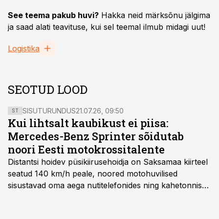
See teema pakub huvi?
Hakka neid märksõnu jälgima
ja saad alati teavituse, kui sel teemal ilmub midagi uut!
Logistika
SEOTUD LOOD
SISUTURUNDUS
21.07.26, 09:50
ST
Kui lihtsalt kaubikust ei piisa:
Mercedes-Benz Sprinter sõidutab
noori Eesti motokrossitalente
Distantsi hoidev püsikiirusehoidja on Saksamaa kiirteel
seatud 140 km/h peale, noored motohuvilised
sisustavad oma aega nutitelefonides ning kahetonnises
järelhaagises veerevad kaasa krossitsiklid koos vajaliku
varustusega. Õige pea on Prantsusmaal, Romagnes