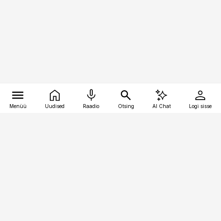
Menüü
Uudised
Raadio
Otsing
AI Chat
Logi sisse
Vana-Lõuna 39/1, 19094 Tallinn
(+372) 667 0111
logistikauudised@logistikauudised.ee
Telli
Reklaam
Firmast