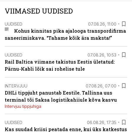
VIIMASED UUDISED
UUDISED
07.08.26, 11:00
Kohus kinnitas pika ajalooga transpordifirma
saneerimiskava. “Tahame kõik ära maksta!”
UUDISED
07.08.26, 10:53
Rail Baltica viimane takistus Eestis ületatud:
Pärnu-Kabli lõik sai rohelise tule
INTERVJUU
07.08.26, 07:00
DHLi tippjuht panustab Eestile. Tallinna uus
terminal tõi Saksa logistikahiiule kõva kasvu
Intervjuu tippjuhiga
UUDISED
06.08.26, 17:35
Kas suudad kriisi peatada enne, kui üks katkestus