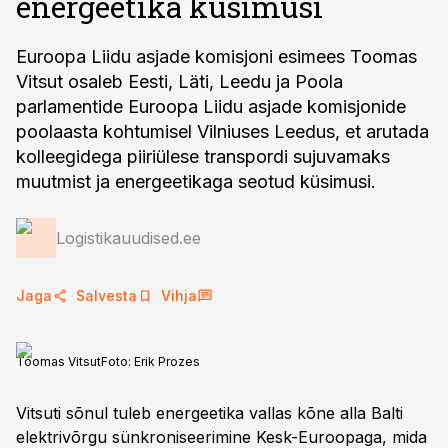
energeetika küsimusi
Euroopa Liidu asjade komisjoni esimees Toomas
Vitsut osaleb Eesti, Läti, Leedu ja Poola
parlamentide Euroopa Liidu asjade komisjonide
poolaasta kohtumisel Vilniuses Leedus, et arutada
kolleegidega piiriülese transpordi sujuvamaks
muutmist ja energeetikaga seotud küsimusi.
Logistikauudised.ee
Jaga
Salvesta
Vihja
Toomas Vitsut
Foto:
Erik Prozes
Vitsuti sõnul tuleb energeetika vallas kõne alla Balti
elektrivõrgu sünkroniseerimine Kesk-Euroopaga, mida