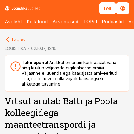
Telli
Avaleht
Kõik lood
Arvamused
TOPid
Podcastid
Vi
cebook
cebook
Tagasi
Twitter)
Twitter)
LOGISTIKA
02.10.17, 12:16
kedIn
kedIn
Tähelepanu!
Artikkel on enam kui 5 aastat vana
ning kuulub väljaande digitaalsesse arhiivi.
ail
ail
Väljaanne ei uuenda ega kaasajasta arhiveeritud
sisu, mistõttu võib olla vajalik kaasaegsete
k
k
allikatega tutvumine
Vitsut arutab Balti ja Poola
kolleegidega
maanteetranspordi ja