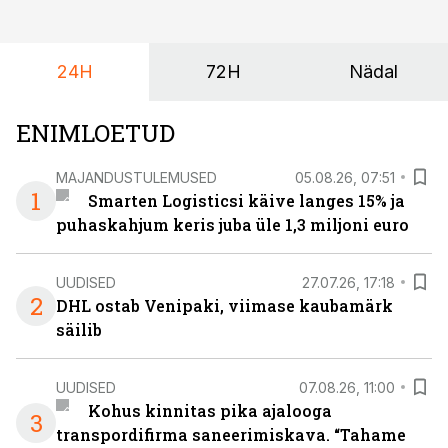
algamas juuniorite motokrossi
maailmameistrivõistlused.
24H
72H
Nädal
ENIMLOETUD
MAJANDUSTULEMUSED
05.08.26, 07:51
1
Smarten Logisticsi käive langes 15% ja
puhaskahjum keris juba üle 1,3 miljoni euro
UUDISED
27.07.26, 17:18
2
DHL ostab Venipaki, viimase kaubamärk
säilib
UUDISED
07.08.26, 11:00
Kohus kinnitas pika ajalooga
3
transpordifirma saneerimiskava. “Tahame