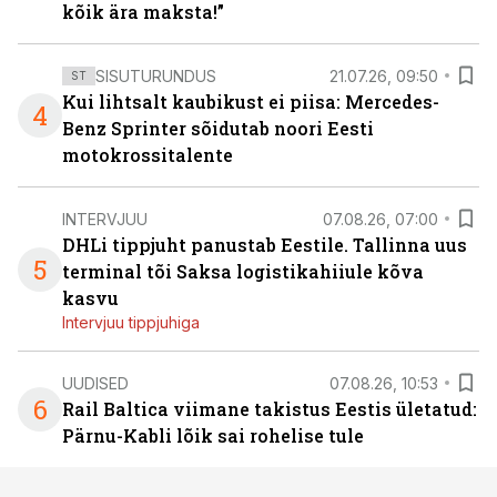
kõik ära maksta!”
SISUTURUNDUS
21.07.26, 09:50
ST
Kui lihtsalt kaubikust ei piisa: Mercedes-
4
Benz Sprinter sõidutab noori Eesti
motokrossitalente
INTERVJUU
07.08.26, 07:00
DHLi tippjuht panustab Eestile. Tallinna uus
5
terminal tõi Saksa logistikahiiule kõva
kasvu
Intervjuu tippjuhiga
UUDISED
07.08.26, 10:53
6
Rail Baltica viimane takistus Eestis ületatud:
Pärnu-Kabli lõik sai rohelise tule