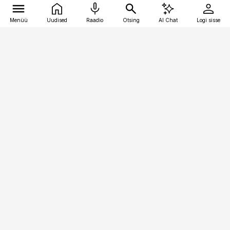
Menüü
Uudised
Raadio
Otsing
AI Chat
Logi sisse
Vana-Lõuna 39/1, 19094 Tallinn
(+372) 667 0111
logistikauudised@logistikauudised.ee
Telli
Reklaam
Firmast
Sisu kasutamisõigused
Ajakirjaniku
eetikakoodeks
Üldtingimused
Privaatsustingimused
Küpsiste poliitika
KKK
Eesti Meediaettevõtete
Eelistuste haldamine
Liit