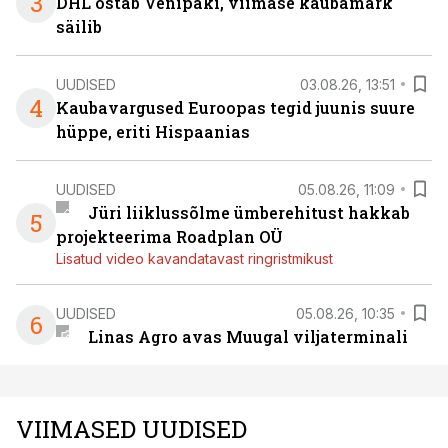
3
DHL ostab Venipaki, viimase kaubamärk
säilib
UUDISED
03.08.26, 13:51
4
Kaubavargused Euroopas tegid juunis suure
hüppe, eriti Hispaanias
UUDISED
05.08.26, 11:09
Jüri liiklussõlme ümberehitust hakkab
5
projekteerima Roadplan OÜ
Lisatud video kavandatavast ringristmikust
UUDISED
05.08.26, 10:35
6
Linas Agro avas Muugal viljaterminali
VIIMASED UUDISED