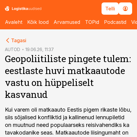
Telli
Avaleht
Kõik lood
Arvamused
TOPid
Podcastid
Vi
cebook
Tagasi
Twitter)
AUTOD
19.06.26, 11:37
Geopoliitiliste pingete tulem:
kedIn
eestlaste huvi matkaautode
ail
vastu on hüppeliselt
k
kasvanud
Kui varem oli matkaauto Eestis pigem rikaste lõbu,
siis sõjalised konfliktid ja kallinenud lennupiletid
on muutnud need populaarseks reisivahendiks ka
tavakodanike seas. Matkaautode liisingumaht on