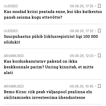
UUDISED
06.08.26, 17:35
Kas suudad kriisi peatada enne, kui üks katkestus
paneb seisma kogu ettevõtte?
UUDISED
06.08.26, 17:32
Suurpuhastus pühib liiklusregistrist ligi 100 000
sõidukit
ARVAMUSED
06.08.26, 12:03
Kas korduskasutatav pakend on ikka
keskkonnale parim? Uuring kinnitab, et mitte
alati
ARVAMUSED
06.08.26, 10:45
Remo Kirss: riik peab väljaspool pealinna elu
säilitamiseks investeerima ühendustesse