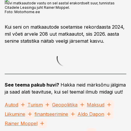
Huvi matkaautode vastu on sel aastal erakordselt suur, tunnistas
Citadele Leasingu juht Rainer Moppel.
Foto:
Motorhome.ee
Kui seni on matkaautode soetamise rekordaasta 2024,
mil võeti arvele 208 uut matkaautot, siis 2026. aasta
senine statistika näitab veelgi järsemat kasvu.
See teema pakub huvi?
Hakka neid märksõnu jälgima
ja saad alati teavituse, kui sel teemal ilmub midagi uut!
Autod
Turism
Geopoliitika
Maksud
Liikumine
finantseerimine
Aldo Dapon
Rainer Moppel