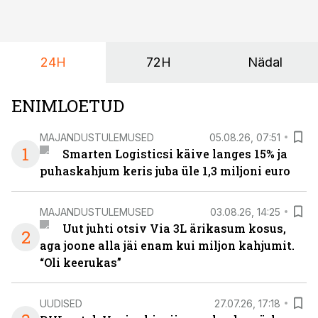
24H
72H
Nädal
ENIMLOETUD
MAJANDUSTULEMUSED
05.08.26, 07:51
1
Smarten Logisticsi käive langes 15% ja
puhaskahjum keris juba üle 1,3 miljoni euro
MAJANDUSTULEMUSED
03.08.26, 14:25
Uut juhti otsiv Via 3L ärikasum kosus,
2
aga joone alla jäi enam kui miljon kahjumit.
“Oli keerukas”
UUDISED
27.07.26, 17:18