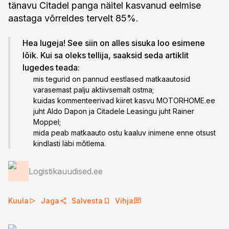
tänavu Citadel panga näitel kasvanud eelmise
aastaga võrreldes tervelt 85%.
Hea lugeja! See siin on alles sisuka loo esimene
lõik. Kui sa oleks tellija, saaksid seda artiklit
lugedes teada:
mis tegurid on pannud eestlased matkaautosid
varasemast palju aktiivsemalt ostma;
kuidas kommenteerivad kiiret kasvu MOTORHOME.ee
juht Aldo Dapon ja Citadele Leasingu juht Rainer
Moppel;
mida peab matkaauto ostu kaaluv inimene enne otsust
kindlasti läbi mõtlema.
Logistikauudised.ee
Kuula
Jaga
Salvesta
Vihja