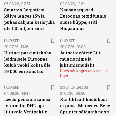
05.08.26, 07:51
03.08.26, 13:51
Smarten Logisticsi
Kaubavargused
käive langes 15% ja
Euroopas tegid juunis
puhaskahjum keris juba
suure hüppe, eriti
üle 1,3 miljoni euro
Hispaanias
UUDISED
UUDISED
29.07.26, 13:16
29.07.26, 01:00
Uuring: parkimiskoha
Autoettevõtete Liit
leidmisele Euroopas
muutis nime ja
kulub veoki kohta üle
juhtimismudelit
19 000 euro aastas
Uues nõukogus on kolm uut
liiget
ST
UUDISED
SISUTURUNDUS
04.08.26, 14:47
21.07.26, 09:50
Leedu pensionisamba
Kui lihtsalt kaubikust
reform tõi DHL-iga
ei piisa: Mercedes-Benz
liituvale Venipakile
Sprinter sõidutab noori