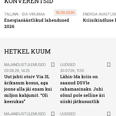
KONVERENTSID
16.09.2026
TALLINN - IDA-VIRUMAA
ENERGIA AVASTUS
Energiasäästlikud lahendused
Kriisikindluse
2026
HETKEL KUUM
MAJANDUSTULEMUSED
UUDISED
03.08.26, 14:25
30.07.26, 11:55
Uut juhti otsiv Via 3L
Lähis-Ida kriis on
ärikasum kosus, aga
saanud DSVle
joone alla jäi enam kui
rahamasinaks. Juhi
miljon kahjumit. “Oli
sõnul pole selline äri
keerukas”
siiski jätkusuutlik
MAJANDUSTULEMUSED
UUDISED