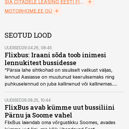
SIA CITADELE LEASING EESTI FILIAAL FIL
MOTORHOME.EE OÜ
SEOTUD LOOD
UUDISED
29.04.26, 08:45
Flixbus: Iraani sõda toob inimesi
lennukitest bussidesse
“Pärsia lahe sihtkohad on sisuliselt valikust väljas,
lennud Aasiasse on muutunud keerulisemaks ning
puhkuselennud on juba kallinenud või kallinemas.
Turistid eelistavad seetõttu lähemaid sihtkohti, kuhu
saab reisida odavamalt auto, rongi või bussiga,” nentis
UUDISED
28.08.25, 10:44
Flixbus Ida-Euroopa asepresident Michał Leman.
FlixBus avab kümme uut bussiliini
Pärnu ja Soome vahel
FlixBus laiendab oma võrgustikku Soomes, avades