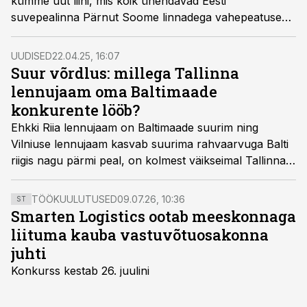
kümme uut liini, mis kõik ühendavad Eesti
suvepealinna Pärnut Soome linnadega vahepeatusega
Tallinnas.
UUDISED
22.04.25, 16:07
Suur võrdlus: millega Tallinna
lennujaam oma Baltimaade
konkurente lööb?
Ehkki Riia lennujaam on Baltimaade suurim ning
Vilniuse lennujaam kasvab suurima rahvaarvuga Balti
riigis nagu pärmi peal, on kolmest väikseimal Tallinna
lennujaamal omad “nipid”, kuidas konkurentidele
silmad ette teha, leiab väljaanne AeroTime kolme Balti
TÖÖKUULUTUSED
09.07.26, 10:36
ST
lennujaama suures võrdluses.
Smarten Logistics ootab meeskonnaga
liituma kauba vastuvõtuosakonna
juhti
Konkurss kestab 26. juulini