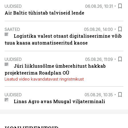
UUDISED
06.08.26, 10:31
Air Baltic tühistab talviseid lende
SAATED
05.08.26, 14:00
Logistika valest otsast digitaliseerimine võib
tuua kaasa automatiseeritud kaose
UUDISED
05.08.26, 11:09
Jüri liiklussõlme ümberehitust hakkab
projekteerima Roadplan OÜ
Lisatud video kavandatavast ringristmikust
UUDISED
05.08.26, 10:35
Linas Agro avas Muugal viljaterminali