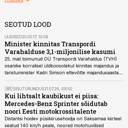
Logistika
SEOTUD LOOD
UUDISED
30.05.17, 10:58
Minister kinnitas Transpordi
Varahalduse 3,1-miljonilise kasumi
25. mail toimunud OÜ Transpordi Varahaldus (TVH)
osanike korralisel üldkoosolekul kinnitas majandus ja
taristuminister Kadri Simson ettevõtte majandusaasta
aruande, mille kohaselt kujunes 2015.–2016.
aruandeaasta käibeks 3,177 miljonit eurot ning
SISUTURUNDUS
21.07.26, 09:50
ST
puhaskasumiks 3,092 miljonit eurot.
Kui lihtsalt kaubikust ei piisa:
Mercedes-Benz Sprinter sõidutab
noori Eesti motokrossitalente
Distantsi hoidev püsikiirusehoidja on Saksamaa kiirteel
seatud 140 km/h peale, noored motohuvilised