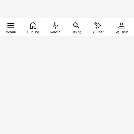
Menüü
Uudised
Raadio
Otsing
AI Chat
Logi sisse
Vana-Lõuna 39/1, 19094 Tallinn
(+372) 667 0111
logistikauudised@logistikauudised.ee
Telli
Reklaam
Firmast
Sisu kasutamisõigused
Ajakirjaniku
eetikakoodeks
Üldtingimused
Privaatsustingimused