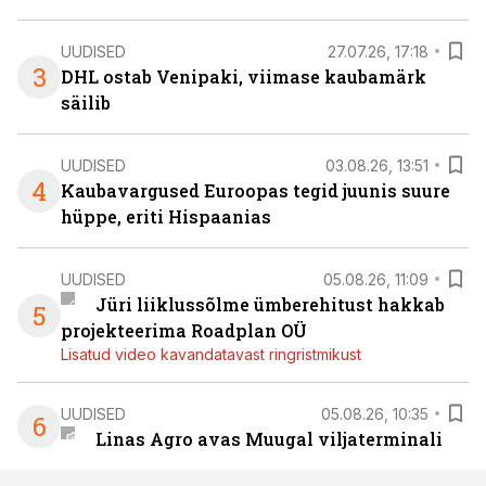
UUDISED
27.07.26, 17:18
3
DHL ostab Venipaki, viimase kaubamärk
säilib
UUDISED
03.08.26, 13:51
4
Kaubavargused Euroopas tegid juunis suure
hüppe, eriti Hispaanias
UUDISED
05.08.26, 11:09
Jüri liiklussõlme ümberehitust hakkab
5
projekteerima Roadplan OÜ
Lisatud video kavandatavast ringristmikust
UUDISED
05.08.26, 10:35
6
Linas Agro avas Muugal viljaterminali