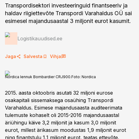
Transpordisektori investeeringuid finantseeriv ja
haldav riigiettevõte Transpordi Varahaldus OÜ sai
esimesel majandusaastal 3 miljonit eurot kasumit.
Logistikauudised.ee
Jaga
Salvesta
Vihja
Nordica lennuk Bombardier CRJ900.
Foto:
Nordica
2015. aasta oktoobris asutati 32 miljoni eurose
osakapitali sissemaksega osaühing Transpordi
Varahaldus. Esimese majandusaasta auditeerimata
tulemuste kohaselt oli 2015-2016 majandusaastal
äriühingu käive 3,2 miljonit ja kasum 3,0 miljonit
eurot, millest ärikasum moodustas 1,9 miljonit eurot
ning finantstulu 1,1 miljonit eurot, teatas ettevõte.