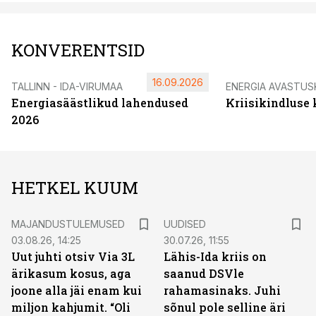
KONVERENTSID
16.09.2026
TALLINN - IDA-VIRUMAA
ENERGIA AVASTUS
Energiasäästlikud lahendused
Kriisikindluse
2026
HETKEL KUUM
MAJANDUSTULEMUSED
UUDISED
03.08.26, 14:25
30.07.26, 11:55
Uut juhti otsiv Via 3L
Lähis-Ida kriis on
ärikasum kosus, aga
saanud DSVle
joone alla jäi enam kui
rahamasinaks. Juhi
miljon kahjumit. “Oli
sõnul pole selline äri