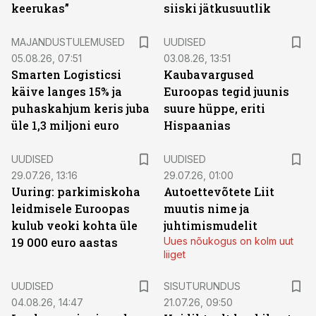
keerukas”
siiski jätkusuutlik
MAJANDUSTULEMUSED
UUDISED
05.08.26, 07:51
03.08.26, 13:51
Smarten Logisticsi
Kaubavargused
käive langes 15% ja
Euroopas tegid juunis
puhaskahjum keris juba
suure hüppe, eriti
üle 1,3 miljoni euro
Hispaanias
UUDISED
UUDISED
29.07.26, 13:16
29.07.26, 01:00
Uuring: parkimiskoha
Autoettevõtete Liit
leidmisele Euroopas
muutis nime ja
kulub veoki kohta üle
juhtimismudelit
19 000 euro aastas
Uues nõukogus on kolm uut
liiget
ST
UUDISED
SISUTURUNDUS
04.08.26, 14:47
21.07.26, 09:50