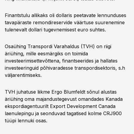
Finantstulu allikaks oli dollaris peetavate lennunduses
tavapäraste remondireservide väärtuse suurenemine
tulenevalt dollari tugevnemisest euro suhtes.
Osaühing Transpordi Varahaldus (TVH) on riigi
äriühing, mille eesmärgiks on toimida
investeerimisettevõttena, finantseerides ja hallates
investeeringuid põhivaradesse transpordisektoris, s.h
väljarentimiseks.
TVH juhatuse liikme Ergo Blumfeldt sõnul alustas
äriühing oma majandustegevust omandades Kanada
ekspordiagentuurilt Export Development Canada
laenulepingu ja seonduvad tagatised kolme CRJ900
tüüpi lennuki osas.