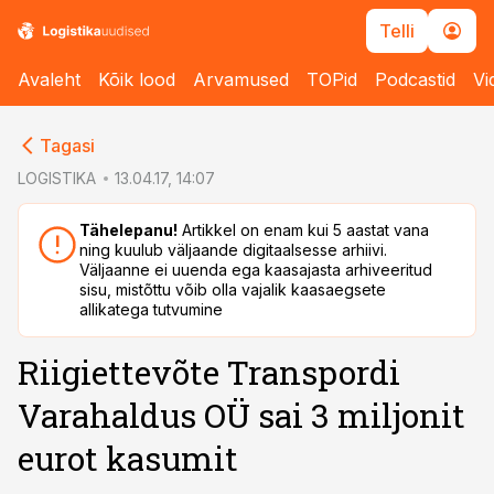
Telli
Avaleht
Kõik lood
Arvamused
TOPid
Podcastid
Vi
cebook
cebook
Tagasi
Twitter)
Twitter)
LOGISTIKA
13.04.17, 14:07
kedIn
kedIn
Tähelepanu!
Artikkel on enam kui 5 aastat vana
ning kuulub väljaande digitaalsesse arhiivi.
ail
ail
Väljaanne ei uuenda ega kaasajasta arhiveeritud
sisu, mistõttu võib olla vajalik kaasaegsete
k
k
allikatega tutvumine
Riigiettevõte Transpordi
Varahaldus OÜ sai 3 miljonit
eurot kasumit