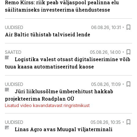
Remo Kirss: riik peab väljaspool pealinna elu
säilitamiseks investeerima ühendustesse
UUDISED
06.08.26, 10:31
Air Baltic tühistab talviseid lende
SAATED
05.08.26, 14:00
Logistika valest otsast digitaliseerimine võib
tuua kaasa automatiseeritud kaose
UUDISED
05.08.26, 11:09
Jüri liiklussõlme ümberehitust hakkab
projekteerima Roadplan OÜ
Lisatud video kavandatavast ringristmikust
UUDISED
05.08.26, 10:35
Linas Agro avas Muugal viljaterminali