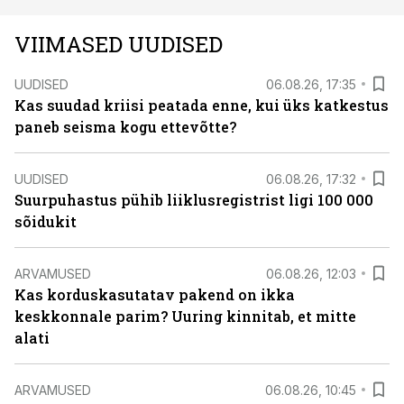
VIIMASED UUDISED
UUDISED
06.08.26, 17:35
Kas suudad kriisi peatada enne, kui üks katkestus
paneb seisma kogu ettevõtte?
UUDISED
06.08.26, 17:32
Suurpuhastus pühib liiklusregistrist ligi 100 000
sõidukit
ARVAMUSED
06.08.26, 12:03
Kas korduskasutatav pakend on ikka
keskkonnale parim? Uuring kinnitab, et mitte
alati
ARVAMUSED
06.08.26, 10:45