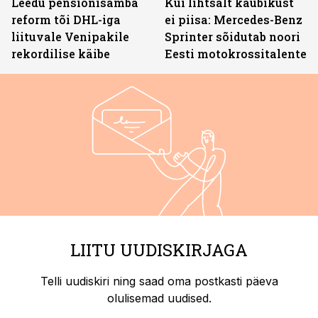
Leedu pensionisamba
Kui lihtsalt kaubikust
reform tõi DHL-iga
ei piisa: Mercedes-Benz
liituvale Venipakile
Sprinter sõidutab noori
rekordilise käibe
Eesti motokrossitalente
LIITU UUDISKIRJAGA
Telli uudiskiri ning saad oma postkasti päeva
olulisemad uudised.