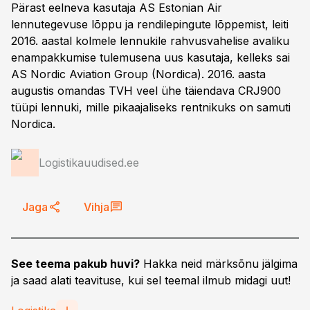
Pärast eelneva kasutaja AS Estonian Air
lennutegevuse lõppu ja rendilepingute lõppemist, leiti
2016. aastal kolmele lennukile rahvusvahelise avaliku
enampakkumise tulemusena uus kasutaja, kelleks sai
AS Nordic Aviation Group (Nordica). 2016. aasta
augustis omandas TVH veel ühe täiendava CRJ900
tüüpi lennuki, mille pikaajaliseks rentnikuks on samuti
Nordica.
Logistikauudised.ee
Jaga
Vihja
See teema pakub huvi?
Hakka neid märksõnu jälgima
ja saad alati teavituse, kui sel teemal ilmub midagi uut!