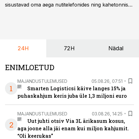
sisustavad oma aega nutitelefonides ning kahetonnises
järelhaagises veerevad kaasa krossitsiklid koos vajaliku
varustusega. Õige pea on Prantsusmaal, Romagnes
algamas juuniorite motokrossi
maailmameistrivõistlused.
24H
72H
Nädal
ENIMLOETUD
MAJANDUSTULEMUSED
05.08.26, 07:51
1
Smarten Logisticsi käive langes 15% ja
puhaskahjum keris juba üle 1,3 miljoni euro
MAJANDUSTULEMUSED
03.08.26, 14:25
Uut juhti otsiv Via 3L ärikasum kosus,
2
aga joone alla jäi enam kui miljon kahjumit.
“Oli keerukas”