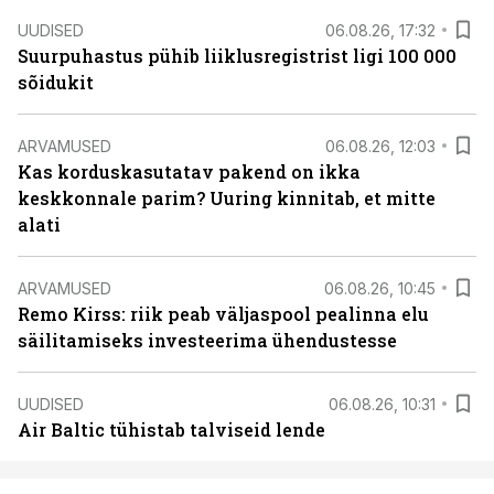
UUDISED
06.08.26, 17:32
Suurpuhastus pühib liiklusregistrist ligi 100 000
sõidukit
ARVAMUSED
06.08.26, 12:03
Kas korduskasutatav pakend on ikka
keskkonnale parim? Uuring kinnitab, et mitte
alati
ARVAMUSED
06.08.26, 10:45
Remo Kirss: riik peab väljaspool pealinna elu
säilitamiseks investeerima ühendustesse
UUDISED
06.08.26, 10:31
Air Baltic tühistab talviseid lende