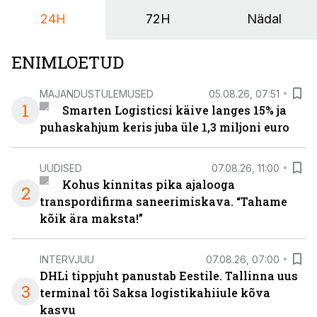
igapäevasest tööst.
24H
72H
Nädal
ENIMLOETUD
MAJANDUSTULEMUSED
05.08.26, 07:51
1
Smarten Logisticsi käive langes 15% ja
puhaskahjum keris juba üle 1,3 miljoni euro
UUDISED
07.08.26, 11:00
Kohus kinnitas pika ajalooga
2
transpordifirma saneerimiskava. “Tahame
kõik ära maksta!”
INTERVJUU
07.08.26, 07:00
DHLi tippjuht panustab Eestile. Tallinna uus
3
terminal tõi Saksa logistikahiiule kõva
kasvu