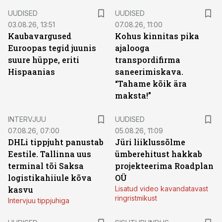
UUDISED
UUDISED
03.08.26, 13:51
07.08.26, 11:00
Kaubavargused
Kohus kinnitas pika
Euroopas tegid juunis
ajalooga
suure hüppe, eriti
transpordifirma
Hispaanias
saneerimiskava.
“Tahame kõik ära
maksta!”
INTERVJUU
UUDISED
07.08.26, 07:00
05.08.26, 11:09
DHLi tippjuht panustab
Jüri liiklussõlme
Eestile. Tallinna uus
ümberehitust hakkab
terminal tõi Saksa
projekteerima Roadplan
logistikahiiule kõva
OÜ
kasvu
Lisatud video kavandatavast
ringristmikust
Intervjuu tippjuhiga
ST