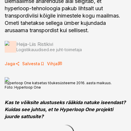
ülemaailmse äriarenduse alal selgitab, et
hyperloop-tehnoloogia pakub lihtsalt uut
transpordiviisi kõigile inimestele kogu maailmas.
Ometi tahetakse sellega ümber kujundada
arusaama transpordist kui sellisest.
Heija-Liis Ristikivi
Logistikauudised.ee juht-toimetaja
Jaga
Salvesta
Vihja
Hyperloop One katsetas tõukesüsteeme 2016. aasta maikuus.
Foto:
Hyperloop One
Kas te võiksite alustuseks rääkida natuke iseendast?
Kuidas see juhtus, et te Hyperloop One projekti
juurde sattusite?