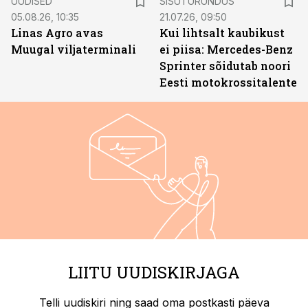
UUDISED
SISUTURUNDUS
05.08.26, 10:35
21.07.26, 09:50
Linas Agro avas
Kui lihtsalt kaubikust
Muugal viljaterminali
ei piisa: Mercedes-Benz
Sprinter sõidutab noori
Eesti motokrossitalente
LIITU UUDISKIRJAGA
Telli uudiskiri ning saad oma postkasti päeva