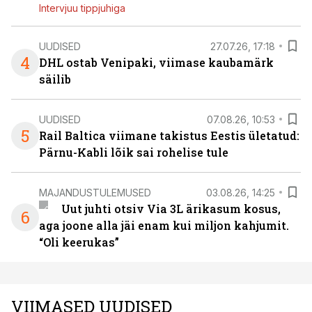
Intervjuu tippjuhiga
UUDISED
27.07.26, 17:18
4
DHL ostab Venipaki, viimase kaubamärk
säilib
UUDISED
07.08.26, 10:53
5
Rail Baltica viimane takistus Eestis ületatud:
Pärnu-Kabli lõik sai rohelise tule
MAJANDUSTULEMUSED
03.08.26, 14:25
Uut juhti otsiv Via 3L ärikasum kosus,
6
aga joone alla jäi enam kui miljon kahjumit.
“Oli keerukas”
VIIMASED UUDISED