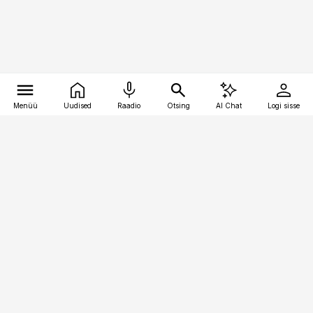
Menüü
Uudised
Raadio
Otsing
AI Chat
Logi sisse
Vana-Lõuna 39/1, 19094 Tallinn
(+372) 667 0111
logistikauudised@logistikauudised.ee
Telli
Reklaam
Firmast
Sisu kasutamisõigused
Ajakirjaniku