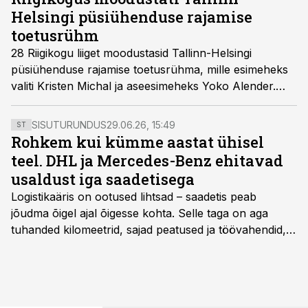
Helsingi püsiühenduse rajamise
toetusrühm
28 Riigikogu liiget moodustasid Tallinn-Helsingi
püsiühenduse rajamise toetusrühma, mille esimeheks
valiti Kristen Michal ja aseesimeheks Yoko Alender.
Toetusrühma eesmärk on Eesti ja Soome vahelise
püsiühenduse rajamise toetamine ja tähelepanu all
SISUTURUNDUS
29.06.26, 15:49
ST
hoidmine.
Rohkem kui kümme aastat ühisel
teel. DHL ja Mercedes-Benz ehitavad
usaldust iga saadetisega
Logistikaäris on ootused lihtsad – saadetis peab
jõudma õigel ajal õigesse kohta. Selle taga on aga
tuhanded kilomeetrid, sajad peatused ja töövahendid,
mille peale peab saama alati kindel olla. Just seepärast
on DHL usaldanud Mercedes-Benzi tarbesõidukeid
juba enam kui kümme aastat ning koostöö Vehoga on
selle aja jooksul kujunenud oluliseks osaks ettevõtte