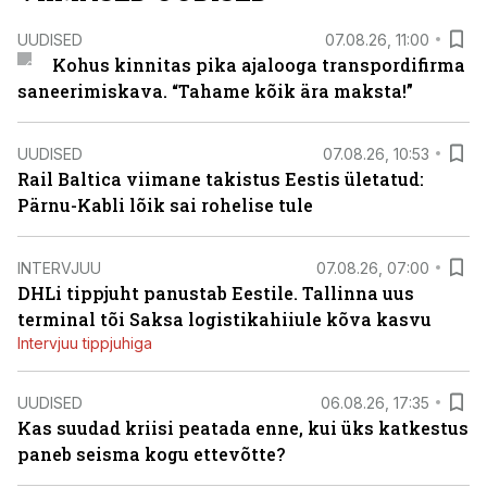
UUDISED
07.08.26, 11:00
Kohus kinnitas pika ajalooga transpordifirma
saneerimiskava. “Tahame kõik ära maksta!”
UUDISED
07.08.26, 10:53
Rail Baltica viimane takistus Eestis ületatud:
Pärnu-Kabli lõik sai rohelise tule
INTERVJUU
07.08.26, 07:00
DHLi tippjuht panustab Eestile. Tallinna uus
terminal tõi Saksa logistikahiiule kõva kasvu
Intervjuu tippjuhiga
UUDISED
06.08.26, 17:35
Kas suudad kriisi peatada enne, kui üks katkestus
paneb seisma kogu ettevõtte?