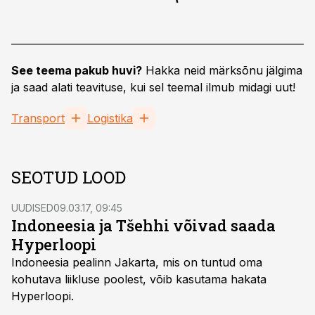
See teema pakub huvi?
Hakka neid märksõnu jälgima
ja saad alati teavituse, kui sel teemal ilmub midagi uut!
Transport
Logistika
SEOTUD LOOD
UUDISED
09.03.17, 09:45
Indoneesia ja Tšehhi võivad saada
Hyperloopi
Indoneesia pealinn Jakarta, mis on tuntud oma
kohutava liikluse poolest, võib kasutama hakata
Hyperloopi.