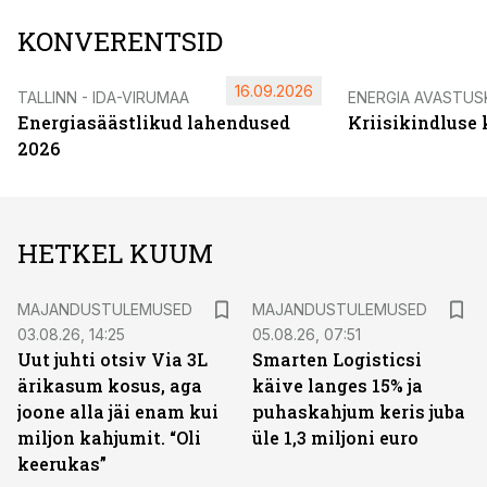
KONVERENTSID
16.09.2026
TALLINN - IDA-VIRUMAA
ENERGIA AVASTUS
Energiasäästlikud lahendused
Kriisikindluse
2026
HETKEL KUUM
MAJANDUSTULEMUSED
MAJANDUSTULEMUSED
03.08.26, 14:25
05.08.26, 07:51
Uut juhti otsiv Via 3L
Smarten Logisticsi
ärikasum kosus, aga
käive langes 15% ja
joone alla jäi enam kui
puhaskahjum keris juba
miljon kahjumit. “Oli
üle 1,3 miljoni euro
keerukas”