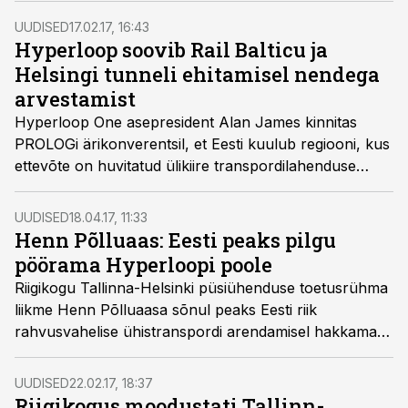
UUDISED
17.02.17, 16:43
Hyperloop soovib Rail Balticu ja
Helsingi tunneli ehitamisel nendega
arvestamist
Hyperloop One asepresident Alan James kinnitas
PROLOGi ärikonverentsil, et Eesti kuulub regiooni, kus
ettevõte on huvitatud ülikiire transpordilahenduse
arendamisest, teatas PROLOG.
UUDISED
18.04.17, 11:33
Henn Põlluaas: Eesti peaks pilgu
pöörama Hyperloopi poole
Riigikogu Tallinna-Helsinki püsiühenduse toetusrühma
liikme Henn Põlluaasa sõnul peaks Eesti riik
rahvusvahelise ühistranspordi arendamisel hakkama
lähtuma tulevikulahendustest.
UUDISED
22.02.17, 18:37
Riigikogus moodustati Tallinn-