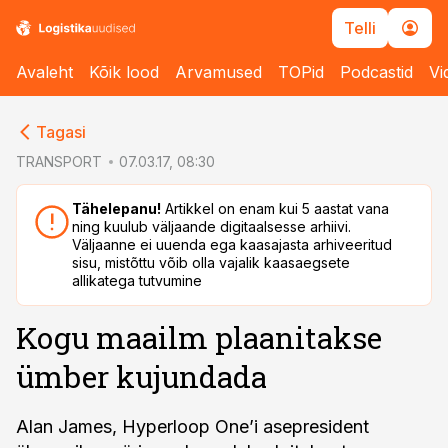
Telli
Avaleht
Kõik lood
Arvamused
TOPid
Podcastid
Vi
cebook
Tagasi
Twitter)
TRANSPORT
07.03.17, 08:30
kedIn
Tähelepanu!
Artikkel on enam kui 5 aastat vana
ning kuulub väljaande digitaalsesse arhiivi.
ail
Väljaanne ei uuenda ega kaasajasta arhiveeritud
sisu, mistõttu võib olla vajalik kaasaegsete
k
allikatega tutvumine
Kogu maailm plaanitakse
ümber kujundada
Alan James, Hyperloop One’i asepresident