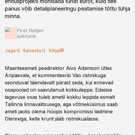
ehitusprojekti mõnisada tuhat eurot, kuid see
panus võib detailplaneeringu peatamise tõttu tühja
minna.
Piret Reiljan
ajakirjanik
Jaga
Salvesta
Vihja
Maanteeameti peadirektor Aivo Adamson ütles
Äripäevale, et kommenteerib Väo ristmikuga
seonduvat täiendavalt pärast seda, kui erinevad
osapooled on saavutanud kokkuleppe. Edasise
tegevuse osas tuleb ametil kokku leppida esmalt
Tallinna linnavalitsusega, aga võtmeküsimus saab
ameti jaoks olema hoopis kompromissi leidmine
Olerexiga, kelle krunt jääb ristmikualasse.