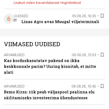
Lisatud video kavandatavast ringristmikust
UUDISED
05.08.26, 10:35
6
Linas Agro avas Muugal viljaterminali
VIIMASED UUDISED
ARVAMUSED
06.08.26, 12:03
Kas korduskasutatav pakend on ikka
keskkonnale parim? Uuring kinnitab, et mitte
alati
ARVAMUSED
06.08.26, 10:45
Remo Kirss: riik peab väljaspool pealinna elu
säilitamiseks investeerima ühendustesse