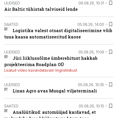
UUDISED
06.08.26, 10:31
Air Baltic tühistab talviseid lende
SAATED
05.08.26, 14:00
Logistika valest otsast digitaliseerimine võib
tuua kaasa automatiseeritud kaose
UUDISED
05.08.26, 11:09
Jüri liiklussõlme ümberehitust hakkab
projekteerima Roadplan OÜ
Lisatud video kavandatavast ringristmikust
UUDISED
05.08.26, 10:35
Linas Agro avas Muugal viljaterminali
SAATED
05.08.26, 10:15
Analüütikud: automüüjad kardavad, et