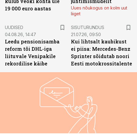
kulub veoki kohta üle
juhtimismudelit
19 000 euro aastas
Uues nõukogus on kolm uut
liiget
ST
UUDISED
SISUTURUNDUS
04.08.26, 14:47
21.07.26, 09:50
Leedu pensionisamba
Kui lihtsalt kaubikust
reform tõi DHL-iga
ei piisa: Mercedes-Benz
liituvale Venipakile
Sprinter sõidutab noori
rekordilise käibe
Eesti motokrossitalente