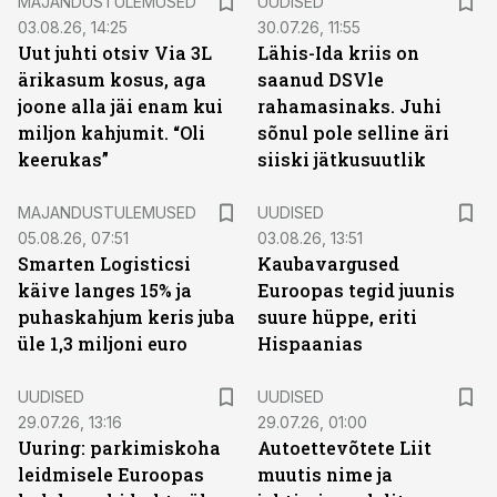
MAJANDUSTULEMUSED
UUDISED
03.08.26, 14:25
30.07.26, 11:55
Uut juhti otsiv Via 3L
Lähis-Ida kriis on
ärikasum kosus, aga
saanud DSVle
joone alla jäi enam kui
rahamasinaks. Juhi
miljon kahjumit. “Oli
sõnul pole selline äri
keerukas”
siiski jätkusuutlik
MAJANDUSTULEMUSED
UUDISED
05.08.26, 07:51
03.08.26, 13:51
Smarten Logisticsi
Kaubavargused
käive langes 15% ja
Euroopas tegid juunis
puhaskahjum keris juba
suure hüppe, eriti
üle 1,3 miljoni euro
Hispaanias
UUDISED
UUDISED
29.07.26, 13:16
29.07.26, 01:00
Uuring: parkimiskoha
Autoettevõtete Liit
leidmisele Euroopas
muutis nime ja