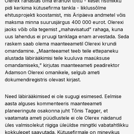
Olerex rahastas oma erahuvi tõttu - keset ristmikku
pidi kerkima kütusefirma tankla - liiklussõlme
ehitusprojekti koostamist, mis Äripäeva andmetel võis
maksma minna suurusjärgus 400 000 eurot. Olerexi
jaoks võib olla tegemist „mahavisatud” rahaga, kuna
uus lahendus ei pruugi tanklaga enam arvestada. Seda
raskem saab olema maanteeametil Olerexi krundi
omandamine. „Maanteeamet teeb teile ettepaneku
alustada läbirääkimisi teile kuuluva maaüksuse
omandamiseks,” kirjutas maanteeameti peadirektor
Adamson Olerexi omanikele, selgub ameti
dokumendiregistris olevast kirjast.
Need läbirääkimised ei ole sugugi esimesed. Eelmise
aasta alguses kommenteeris maanteeameti
planeeringute osakonna juht Tõnis Tagger, et
vaatamata ameti püüdlustele ei ole Olerex näidanud
üles valmisolekut riigiga üleüldse mingitki vabatahtlikku
kokkulepet saavutada. Kütusefirmale on minevikus