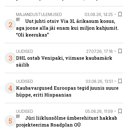
MAJANDUSTULEMUSED
03.08.26, 14:25
Uut juhti otsiv Via 3L ärikasum kosus,
2
aga joone alla jäi enam kui miljon kahjumit.
“Oli keerukas”
UUDISED
27.07.26, 17:18
3
DHL ostab Venipaki, viimase kaubamärk
säilib
UUDISED
03.08.26, 13:51
4
Kaubavargused Euroopas tegid juunis suure
hüppe, eriti Hispaanias
UUDISED
05.08.26, 11:09
Jüri liiklussõlme ümberehitust hakkab
5
projekteerima Roadplan OÜ