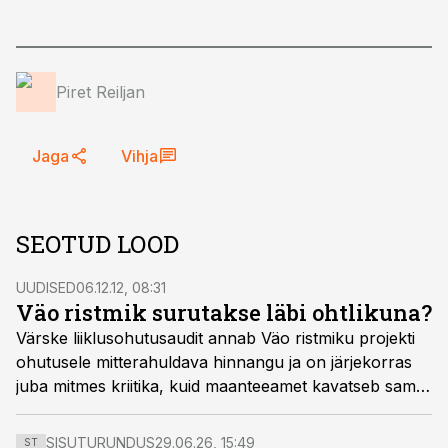
Piret Reiljan
Jaga
Vihja
SEOTUD LOOD
UUDISED
06.12.12, 08:31
Väo ristmik surutakse läbi ohtlikuna?
Värske liiklusohutusaudit annab Väo ristmiku projekti
ohutusele mitterahuldava hinnangu ja on järjekorras
juba mitmes kriitika, kuid maanteeamet kavatseb sama
projektiga edasi minna.
SISUTURUNDUS
29.06.26, 15:49
ST