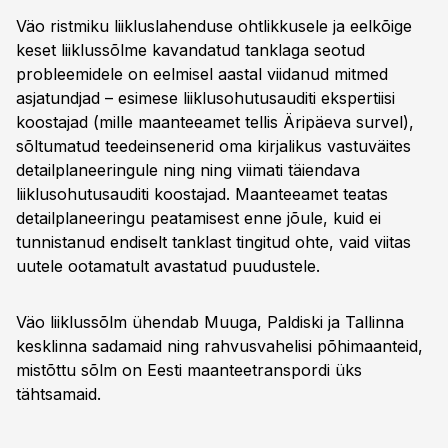
Väo ristmiku liikluslahenduse ohtlikkusele ja eelkõige
keset liiklussõlme kavandatud tanklaga seotud
probleemidele on eelmisel aastal viidanud mitmed
asjatundjad – esimese liiklusohutusauditi ekspertiisi
koostajad (mille maanteeamet tellis Äripäeva survel),
sõltumatud teedeinsenerid oma kirjalikus vastuväites
detailplaneeringule ning ning viimati täiendava
liiklusohutusauditi koostajad. Maanteeamet teatas
detailplaneeringu peatamisest enne jõule, kuid ei
tunnistanud endiselt tanklast tingitud ohte, vaid viitas
uutele ootamatult avastatud puudustele.
Väo liiklussõlm ühendab Muuga, Paldiski ja Tallinna
kesklinna sadamaid ning rahvusvahelisi põhimaanteid,
mistõttu sõlm on Eesti maanteetranspordi üks
tähtsamaid.