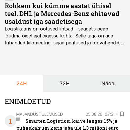
Rohkem kui kümme aastat ühisel
teel. DHL ja Mercedes-Benz ehitavad
usaldust iga saadetisega
Logistikaäris on ootused lihtsad – saadetis peab
jõudma õigel ajal õigesse kohta. Selle taga on aga
tuhanded kilomeetrid, sajad peatused ja töövahendid,
mille peale peab saama alati kindel olla. Just seepärast
on DHL usaldanud Mercedes-Benzi tarbesõidukeid
juba enam kui kümme aastat ning koostöö Vehoga on
selle aja jooksul kujunenud oluliseks osaks ettevõtte
igapäevasest tööst.
24H
72H
Nädal
ENIMLOETUD
MAJANDUSTULEMUSED
05.08.26, 07:51
1
Smarten Logisticsi käive langes 15% ja
puhaskahjum keris juba üle 1,3 miljoni euro