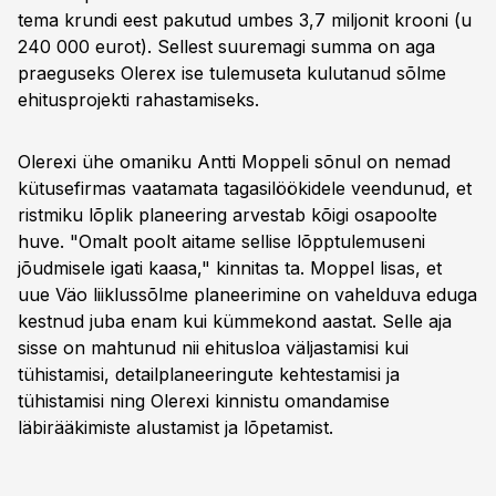
tema krundi eest pakutud umbes 3,7 miljonit krooni (u
240 000 eurot). Sellest suuremagi summa on aga
praeguseks Olerex ise tulemuseta kulutanud sõlme
ehitusprojekti rahastamiseks.
Olerexi ühe omaniku Antti Moppeli sõnul on nemad
kütusefirmas vaatamata tagasilöökidele veendunud, et
ristmiku lõplik planeering arvestab kõigi osapoolte
huve. "Omalt poolt aitame sellise lõpptulemuseni
jõudmisele igati kaasa," kinnitas ta. Moppel lisas, et
uue Väo liiklussõlme planeerimine on vahelduva eduga
kestnud juba enam kui kümmekond aastat. Selle aja
sisse on mahtunud nii ehitusloa väljastamisi kui
tühistamisi, detailplaneeringute kehtestamisi ja
tühistamisi ning Olerexi kinnistu omandamise
läbirääkimiste alustamist ja lõpetamist.