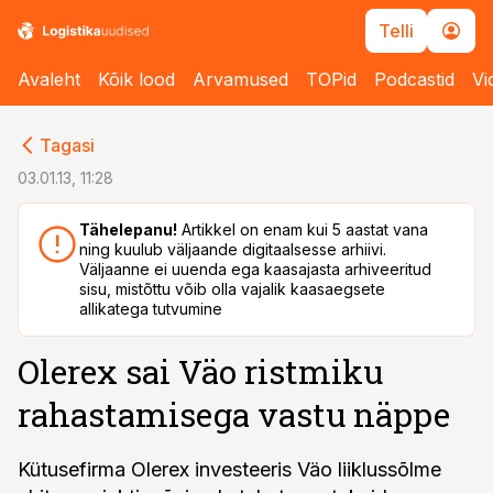
Telli
Avaleht
Kõik lood
Arvamused
TOPid
Podcastid
Vi
cebook
cebook
Tagasi
Twitter)
Twitter)
03.01.13, 11:28
kedIn
kedIn
Tähelepanu!
Artikkel on enam kui 5 aastat vana
ning kuulub väljaande digitaalsesse arhiivi.
ail
ail
Väljaanne ei uuenda ega kaasajasta arhiveeritud
sisu, mistõttu võib olla vajalik kaasaegsete
k
k
allikatega tutvumine
Olerex sai Väo ristmiku
rahastamisega vastu näppe
Kütusefirma Olerex investeeris Väo liiklussõlme