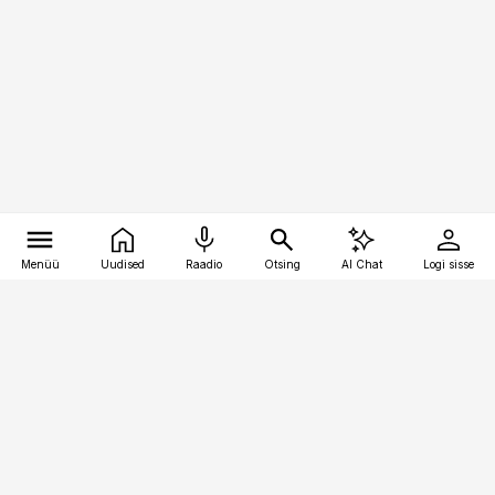
Menüü
Uudised
Raadio
Otsing
AI Chat
Logi sisse
Vana-Lõuna 39/1, 19094 Tallinn
(+372) 667 0111
logistikauudised@logistikauudised.ee
Telli
Reklaam