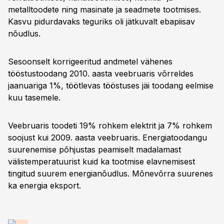
metalltoodete ning masinate ja seadmete tootmises.
Kasvu pidurdavaks teguriks oli jätkuvalt ebapiisav
nõudlus.
Sesoonselt korrigeeritud andmetel vähenes
tööstustoodang 2010. aasta veebruaris võrreldes
jaanuariga 1%, töötlevas tööstuses jäi toodang eelmise
kuu tasemele.
Veebruaris toodeti 19% rohkem elektrit ja 7% rohkem
soojust kui 2009. aasta veebruaris. Energiatoodangu
suurenemise põhjustas peamiselt madalamast
välistemperatuurist kuid ka tootmise elavnemisest
tingitud suurem energianõudlus. Mõnevõrra suurenes
ka energia eksport.