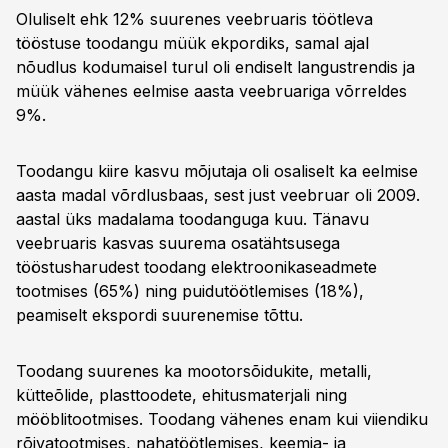
Oluliselt ehk 12% suurenes veebruaris töötleva
tööstuse toodangu müük ekpordiks, samal ajal
nõudlus kodumaisel turul oli endiselt langustrendis ja
müük vähenes eelmise aasta veebruariga võrreldes
9%.
Toodangu kiire kasvu mõjutaja oli osaliselt ka eelmise
aasta madal võrdlusbaas, sest just veebruar oli 2009.
aastal üks madalama toodanguga kuu. Tänavu
veebruaris kasvas suurema osatähtsusega
tööstusharudest toodang elektroonikaseadmete
tootmises (65%) ning puidutöötlemises (18%),
peamiselt ekspordi suurenemise tõttu.
Toodang suurenes ka mootorsõidukite, metalli,
kütteõlide, plasttoodete, ehitusmaterjali ning
mööblitootmises. Toodang vähenes enam kui viiendiku
rõivatootmises, nahatöötlemises, keemia- ja