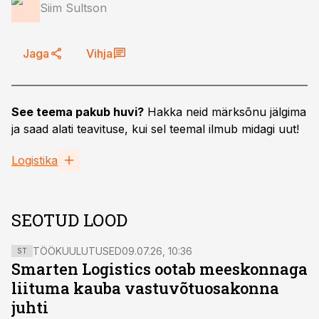
Siim Sultson
Jaga
Vihja
See teema pakub huvi?
Hakka neid märksõnu jälgima
ja saad alati teavituse, kui sel teemal ilmub midagi uut!
Logistika
SEOTUD LOOD
TÖÖKUULUTUSED
09.07.26, 10:36
ST
Smarten Logistics ootab meeskonnaga
liituma kauba vastuvõtuosakonna
juhti