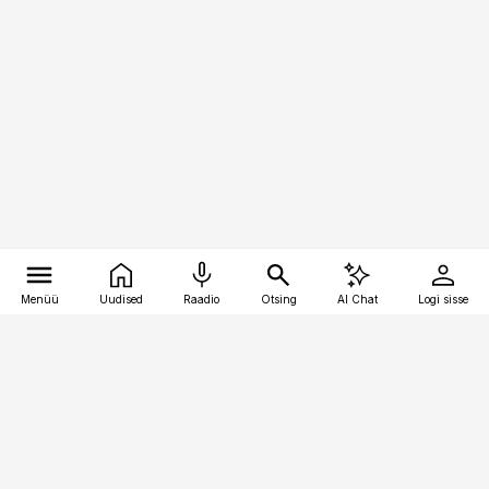
Menüü
Uudised
Raadio
Otsing
AI Chat
Logi sisse
Vana-Lõuna 39/1, 19094 Tallinn
(+372) 667 0111
logistikauudised@logistikauudised.ee