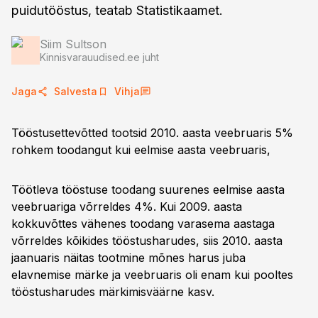
puidutööstus, teatab Statistikaamet.
Siim Sultson
Kinnisvarauudised.ee juht
Jaga
Salvesta
Vihja
Tööstusettevõtted tootsid 2010. aasta veebruaris 5%
rohkem toodangut kui eelmise aasta veebruaris,
Töötleva tööstuse toodang suurenes eelmise aasta
veebruariga võrreldes 4%. Kui 2009. aasta
kokkuvõttes vähenes toodang varasema aastaga
võrreldes kõikides tööstusharudes, siis 2010. aasta
jaanuaris näitas tootmine mõnes harus juba
elavnemise märke ja veebruaris oli enam kui pooltes
tööstusharudes märkimisväärne kasv.