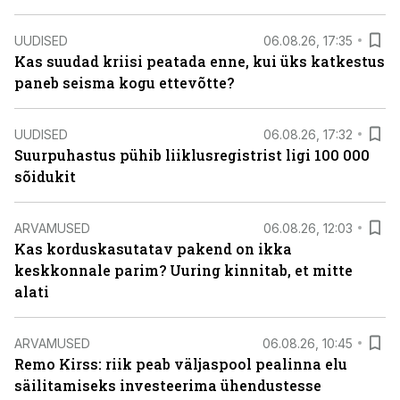
UUDISED
06.08.26, 17:35
Kas suudad kriisi peatada enne, kui üks katkestus
paneb seisma kogu ettevõtte?
UUDISED
06.08.26, 17:32
Suurpuhastus pühib liiklusregistrist ligi 100 000
sõidukit
ARVAMUSED
06.08.26, 12:03
Kas korduskasutatav pakend on ikka
keskkonnale parim? Uuring kinnitab, et mitte
alati
ARVAMUSED
06.08.26, 10:45
Remo Kirss: riik peab väljaspool pealinna elu
säilitamiseks investeerima ühendustesse