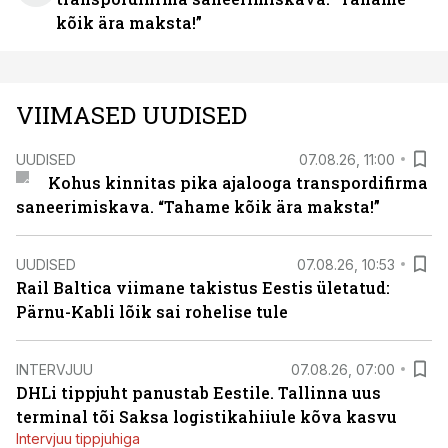
kõik ära maksta!”
VIIMASED UUDISED
UUDISED
07.08.26, 11:00
Kohus kinnitas pika ajalooga transpordifirma
saneerimiskava. “Tahame kõik ära maksta!”
UUDISED
07.08.26, 10:53
Rail Baltica viimane takistus Eestis ületatud:
Pärnu-Kabli lõik sai rohelise tule
INTERVJUU
07.08.26, 07:00
DHLi tippjuht panustab Eestile. Tallinna uus
terminal tõi Saksa logistikahiiule kõva kasvu
Intervjuu tippjuhiga