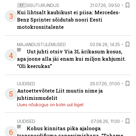
SISUTURUNDUS
21.07.26, 09:50
ST
Kui lihtsalt kaubikust ei piisa: Mercedes-
3
Benz Sprinter sõidutab noori Eesti
motokrossitalente
MAJANDUSTULEMUSED
03.08.26, 14:25
Uut juhti otsiv Via 3L ärikasum kosus,
4
aga joone alla jäi enam kui miljon kahjumit.
“Oli keerukas”
UUDISED
29.07.26, 01:00
Autoettevõtete Liit muutis nime ja
5
juhtimismudelit
Uues nõukogus on kolm uut liiget
UUDISED
07.08.26, 11:00
Kohus kinnitas pika ajalooga
6
transpordifirma saneerimiskava. “Tahame