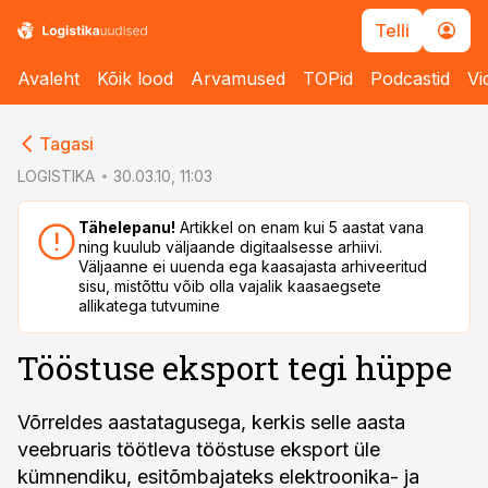
Telli
Avaleht
Kõik lood
Arvamused
TOPid
Podcastid
Vi
cebook
cebook
Tagasi
Twitter)
Twitter)
LOGISTIKA
30.03.10, 11:03
kedIn
kedIn
Tähelepanu!
Artikkel on enam kui 5 aastat vana
ning kuulub väljaande digitaalsesse arhiivi.
ail
ail
Väljaanne ei uuenda ega kaasajasta arhiveeritud
sisu, mistõttu võib olla vajalik kaasaegsete
k
k
allikatega tutvumine
Tööstuse eksport tegi hüppe
Võrreldes aastatagusega, kerkis selle aasta
veebruaris töötleva tööstuse eksport üle
kümnendiku, esitõmbajateks elektroonika- ja