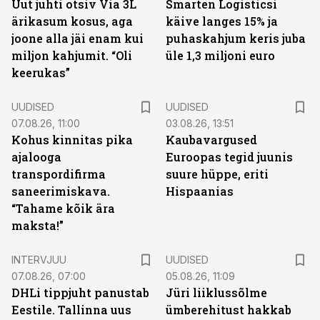
Uut juhti otsiv Via 3L
Smarten Logisticsi
ärikasum kosus, aga
käive langes 15% ja
joone alla jäi enam kui
puhaskahjum keris juba
miljon kahjumit. “Oli
üle 1,3 miljoni euro
keerukas”
UUDISED
UUDISED
07.08.26, 11:00
03.08.26, 13:51
Kohus kinnitas pika
Kaubavargused
ajalooga
Euroopas tegid juunis
transpordifirma
suure hüppe, eriti
saneerimiskava.
Hispaanias
“Tahame kõik ära
maksta!”
INTERVJUU
UUDISED
07.08.26, 07:00
05.08.26, 11:09
DHLi tippjuht panustab
Jüri liiklussõlme
Eestile. Tallinna uus
ümberehitust hakkab