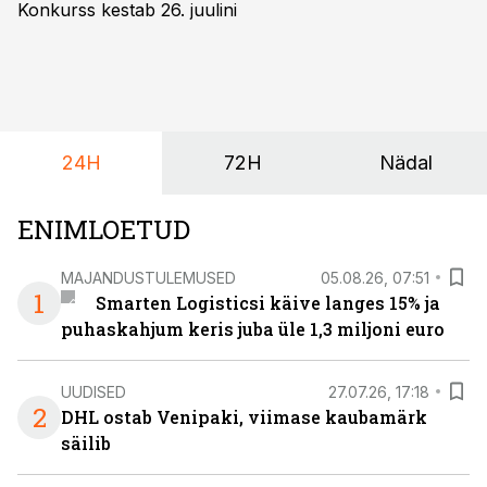
Konkurss kestab 26. juulini
24H
72H
Nädal
ENIMLOETUD
MAJANDUSTULEMUSED
05.08.26, 07:51
1
Smarten Logisticsi käive langes 15% ja
puhaskahjum keris juba üle 1,3 miljoni euro
UUDISED
27.07.26, 17:18
2
DHL ostab Venipaki, viimase kaubamärk
säilib