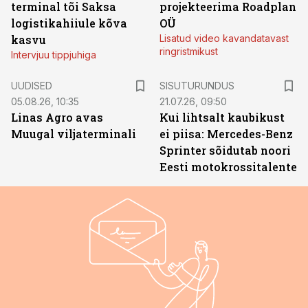
terminal tõi Saksa
projekteerima Roadplan
logistikahiiule kõva
OÜ
kasvu
Lisatud video kavandatavast
ringristmikust
Intervjuu tippjuhiga
ST
UUDISED
SISUTURUNDUS
05.08.26, 10:35
21.07.26, 09:50
Linas Agro avas
Kui lihtsalt kaubikust
Muugal viljaterminali
ei piisa: Mercedes-Benz
Sprinter sõidutab noori
Eesti motokrossitalente