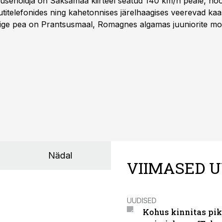
iirusehoidja on Saksamaa kiirteel seatud 140 km/h peale, no
titelefonides ning kahetonnises järelhaagises veerevad kaas
Õige pea on Prantsusmaal, Romagnes algamas juuniorite mo
d.
Nädal
VIIMASED U
UUDISED
Kohus kinnitas pik