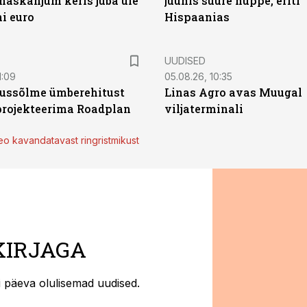
uhaskahjum keris juba üle
juunis suure hüppe, eriti
ni euro
Hispaanias
UUDISED
1:09
05.08.26, 10:35
klussõlme ümberehitust
Linas Agro avas Muugal
rojekteerima Roadplan
viljaterminali
eo kavandatavast ringristmikust
KIRJAGA
ti päeva olulisemad uudised.