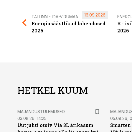
16.09.2026
TALLINN - IDA-VIRUMAA
ENERG
Energiasäästlikud lahendused
Kriis
2026
2026
HETKEL KUUM
MAJANDUSTULEMUSED
MAJANDU
03.08.26, 14:25
05.08.26, 0
Uut juhti otsiv Via 3L ärikasum
Smarten 