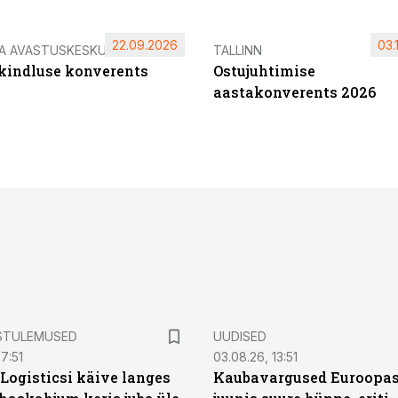
22.09.2026
03.
IA AVASTUSKESKUS
TALLINN
ikindluse konverents
Ostujuhtimise
aastakonverents 2026
STULEMUSED
UUDISED
7:51
03.08.26, 13:51
Logisticsi käive langes
Kaubavargused Euroopas