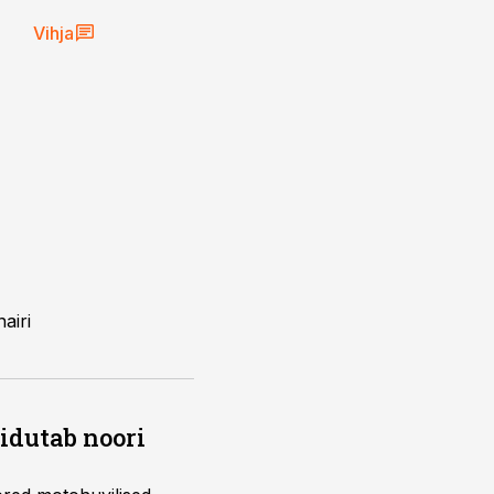
Vihja
airi
õidutab noori