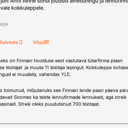
juhi Antti Rinne sõnul jõudsid ametiühingu ja lennufirm
avale kokkuleppele.
apik
Salvesta
Vihja
seks on Finnairi hoolduse eest vastutava tütarfirma plaan
se töötajat ja muuta 11 töötaja lepingut. Kokkuleppe kohas
pinguid ei muudeta, vahendas YLE.
ks toimunud, mõjutanuks see Finnairi lende paari päeva päras
davad Soomes ka teiste lennufirmade lennukeid, aga strei
masinaid. Streik oleks puudutanud 700 töötajat.