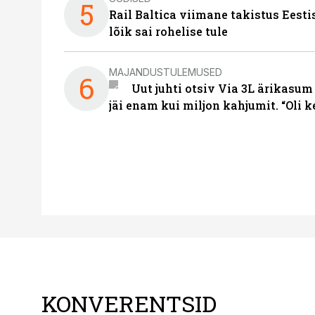
5
Rail Baltica viimane takistus Eesti
lõik sai rohelise tule
MAJANDUSTULEMUSED
6
Uut juhti otsiv Via 3L ärikasum
jäi enam kui miljon kahjumit. “Oli 
KONVERENTSID