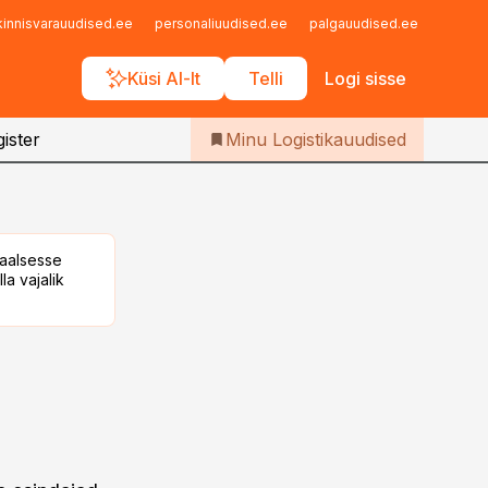
Iseteenindus
kinnisvarauudised.ee
personaliuudised.ee
palgauudised.ee
finant
Telli Logistikauudised
Küsi AI-lt
Telli
Logi sisse
ister
Minu Logistikauudised
taalsesse
la vajalik