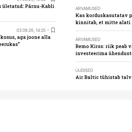
s ületatud: Pärnu-Kabli
ARVAMUSED
Kas korduskasutatav p
kinnitab, et mitte alati
03.08.26, 14:25
 kosus, aga joone alla
ARVAMUSED
keerukas”
Remo Kirss: riik peab v
investeerima ühendust
UUDISED
Air Baltic tühistab talv