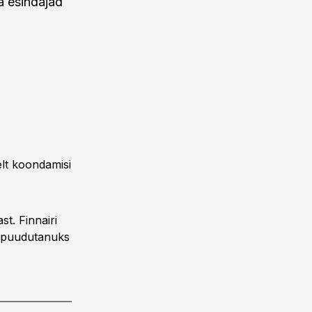
a esindajad
elt koondamisi
t. Finnairi
k puudutanuks