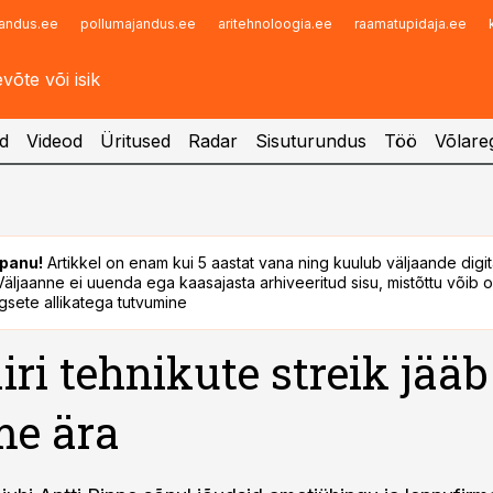
andus.ee
pollumajandus.ee
aritehnoloogia.ee
raamatupidaja.ee
Infopank
Radar
d
Videod
Üritused
Radar
Sisuturundus
Töö
Võlareg
panu!
Artikkel on enam kui 5 aastat vana ning kuulub väljaande digi
. Väljaanne ei uuenda ega kaasajasta arhiveeritud sisu, mistõttu võib ol
sete allikatega tutvumine
iri tehnikute streik jääb
e ära