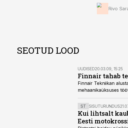
Rivo Sar
SEOTUD LOOD
UUDISED
20.03.09, 15:25
Finnair tahab 
Finnair Tekniikan alust
mehaanikaüksuses tööt
ST
SISUTURUNDUS
21.0
Kui lihtsalt kau
Eesti motokross