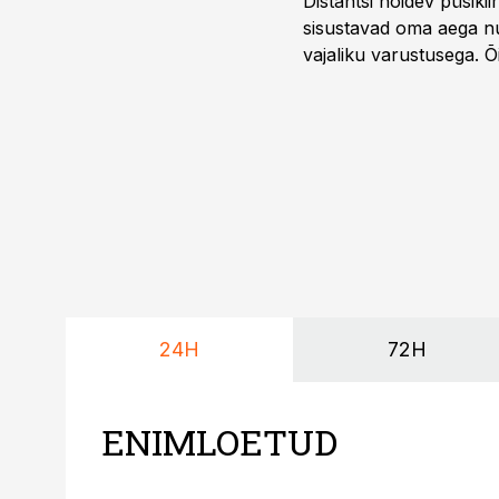
Distantsi hoidev püsik
sisustavad oma aega nu
vajaliku varustusega. 
maailmameistrivõistluse
24H
72H
ENIMLOETUD