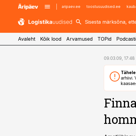
aripaev.ee
toostusuudised.ee
kaub
kaubandus.ee
imelineajalugu.ee
kinnisvarauudised.ee
imelineteadus.ee
Avaleht
Kõik lood
Arvamused
TOPid
Podcasti
cebook
cebook
09.03.09, 17:48
Twitter)
Twitter)
Tähele
kedIn
kedIn
arhiivi
kaasaeg
ail
ail
Finna
k
k
homm