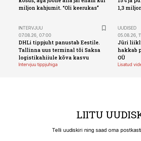
kosus, aga joone alla jäi enam kui
15% ja p
miljon kahjumit. “Oli keerukas”
1,3 miljo
INTERVJUU
UUDISED
07.08.26, 07:00
05.08.26, 1
DHLi tippjuht panustab Eestile.
Jüri lii
Tallinna uus terminal tõi Saksa
hakkab p
logistikahiiule kõva kasvu
OÜ
Intervjuu tippjuhiga
Lisatud vid
LIITU UUDIS
Telli uudiskiri ning saad oma postkas