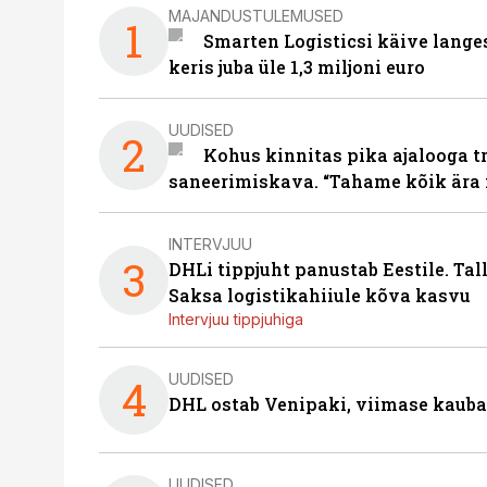
MAJANDUSTULEMUSED
1
Smarten Logisticsi käive lange
keris juba üle 1,3 miljoni euro
UUDISED
2
Kohus kinnitas pika ajalooga t
saneerimiskava. “Tahame kõik ära 
INTERVJUU
3
DHLi tippjuht panustab Eestile. Tal
Saksa logistikahiiule kõva kasvu
Intervjuu tippjuhiga
UUDISED
4
DHL ostab Venipaki, viimase kauba
UUDISED