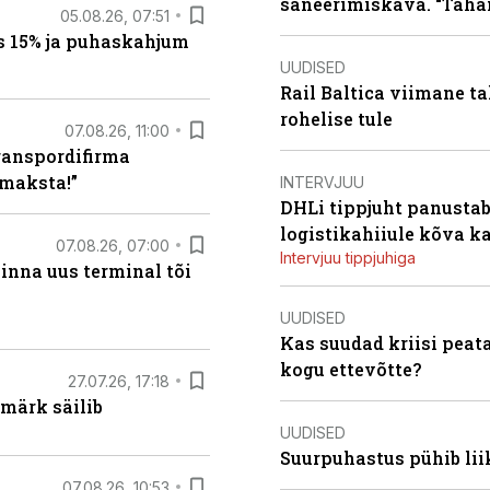
saneerimiskava. “Taha
05.08.26, 07:51
s 15% ja puhaskahjum
UUDISED
Rail Baltica viimane ta
rohelise tule
07.08.26, 11:00
ranspordifirma
maksta!”
INTERVJUU
DHLi tippjuht panustab 
logistikahiiule kõva k
07.08.26, 07:00
Intervjuu tippjuhiga
linna uus terminal tõi
UUDISED
Kas suudad kriisi peat
kogu ettevõtte?
27.07.26, 17:18
märk säilib
UUDISED
Suurpuhastus pühib liik
07.08.26, 10:53