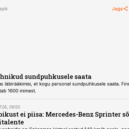
apik
Jaga
tehnikud sundpuhkusele saata
as läbirääkimisi, et kogu personal sundpuhkusele saata. Finn
ab 1600 inimest.
7.26, 09:50
bikust ei piisa: Mercedes-Benz Sprinter s
italente