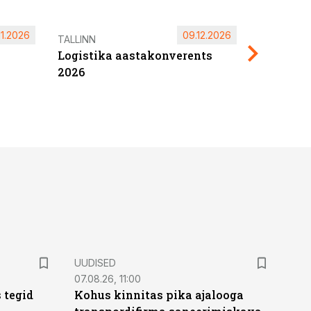
11.2026
09.12.2026
Pärnu ta
TALLINN
Logistika aastakonverents
2027
2026
UUDISED
07.08.26, 11:00
 tegid
Kohus kinnitas pika ajalooga