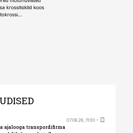
ored motohuvilised
a krossitsiklid koos
tokrossi
UDISED
07.08.26, 11:00
a ajalooga transpordifirma