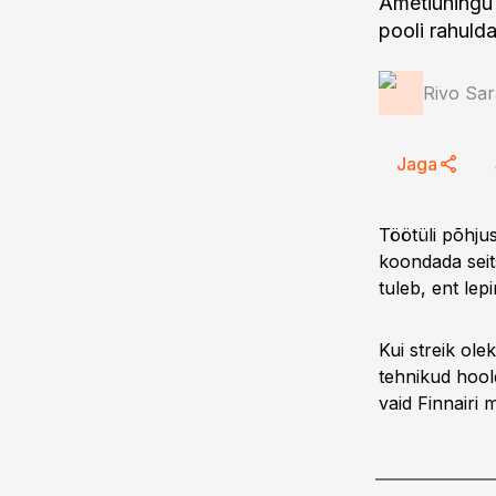
Ametiühingu 
pooli rahuld
Rivo Sar
Jaga
Töötüli põhju
koondada seit
tuleb, ent le
Kui streik ole
tehnikud hool
vaid Finnairi 