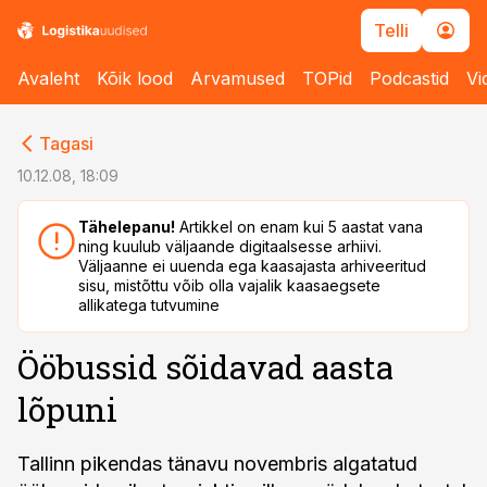
Telli
Avaleht
Kõik lood
Arvamused
TOPid
Podcastid
Vi
cebook
cebook
Tagasi
Twitter)
Twitter)
10.12.08, 18:09
kedIn
kedIn
Tähelepanu!
Artikkel on enam kui 5 aastat vana
ning kuulub väljaande digitaalsesse arhiivi.
ail
ail
Väljaanne ei uuenda ega kaasajasta arhiveeritud
sisu, mistõttu võib olla vajalik kaasaegsete
k
k
allikatega tutvumine
Ööbussid sõidavad aasta
lõpuni
Tallinn pikendas tänavu novembris algatatud