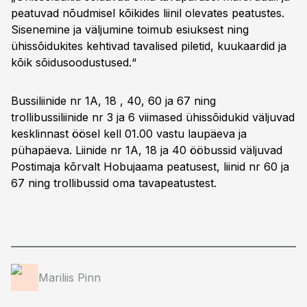
peatuvad nõudmisel kõikides liinil olevates peatustes.
Sisenemine ja väljumine toimub esiuksest ning
ühissõidukites kehtivad tavalised piletid, kuukaardid ja
kõik sõidusoodustused.“
Bussiliinide nr 1A, 18 , 40, 60 ja 67 ning
trollibussiliinide nr 3 ja 6 viimased ühissõidukid väljuvad
kesklinnast öösel kell 01.00 vastu laupäeva ja
pühapäeva. Liinide nr 1A, 18 ja 40 ööbussid väljuvad
Postimaja kõrvalt Hobujaama peatusest, liinid nr 60 ja
67 ning trollibussid oma tavapeatustest.
Mariliis Pinn