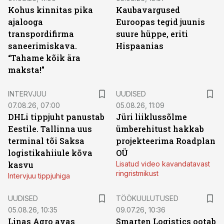
Kohus kinnitas pika
Kaubavargused
ajalooga
Euroopas tegid juunis
transpordifirma
suure hüppe, eriti
saneerimiskava.
Hispaanias
“Tahame kõik ära
maksta!”
INTERVJUU
UUDISED
07.08.26, 07:00
05.08.26, 11:09
DHLi tippjuht panustab
Jüri liiklussõlme
Eestile. Tallinna uus
ümberehitust hakkab
terminal tõi Saksa
projekteerima Roadplan
logistikahiiule kõva
OÜ
kasvu
Lisatud video kavandatavast
ringristmikust
Intervjuu tippjuhiga
ST
UUDISED
TÖÖKUULUTUSED
05.08.26, 10:35
09.07.26, 10:36
Linas Agro avas
Smarten Logistics ootab