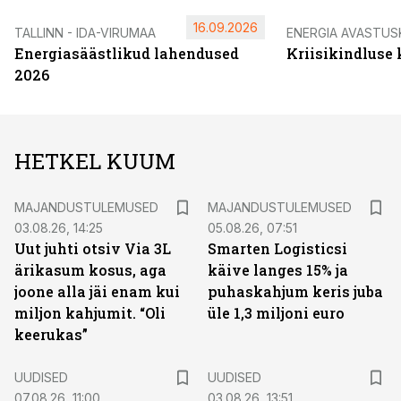
16.09.2026
TALLINN - IDA-VIRUMAA
ENERGIA AVASTUS
Energiasäästlikud lahendused
Kriisikindluse
2026
HETKEL KUUM
MAJANDUSTULEMUSED
MAJANDUSTULEMUSED
03.08.26, 14:25
05.08.26, 07:51
Uut juhti otsiv Via 3L
Smarten Logisticsi
ärikasum kosus, aga
käive langes 15% ja
joone alla jäi enam kui
puhaskahjum keris juba
miljon kahjumit. “Oli
üle 1,3 miljoni euro
keerukas”
UUDISED
UUDISED
07.08.26, 11:00
03.08.26, 13:51