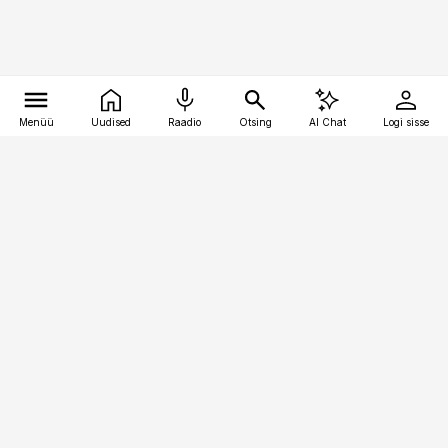
Menüü
Uudised
Raadio
Otsing
AI Chat
Logi sisse
Vana-Lõuna 39/1, 19094 Tallinn
(+372) 667 0111
logistikauudised@logistikauudised.ee
Telli
Reklaam
Firmast
Sisu kasutamisõigused
Ajakirjaniku
eetikakoodeks