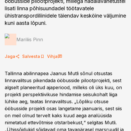
ööbusside pilootprojekti, millega nädalavahetustel
lisati linna põhisuundadel töötavatele
ühistranspordiliinidele täiendav kesköine väljumine
kuni aasta lõpuni.
Mariliis Pinn
Jaga
Salvesta
Vihja
Tallinna abilinnapea Jaanus Mutli sõnul otsustas
linnavalitsus pikendada ööbusside pilootprojekti, sest
algselt planeeritud ajaperiood, milleks oli üks kuu, on
projekti perspektiivikuse hindamise seisukohalt liiga
lühike aeg, teatas linnavalitsus. „Lõpliku otsuse
ööbusside projekti osas langetame jaanuaris, sest siis
on meil olnud tervelt kaks kuud aega analüüsida
nimetatud ettevõtmise otstarbekust,“ selgitas Mutli.
„Ühissõidukid sõidavad oma tavapärasel marsruudil ja