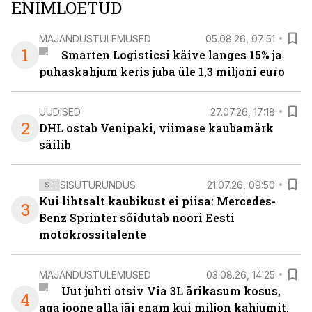
ENIMLOETUD
MAJANDUSTULEMUSED
05.08.26, 07:51
1
Smarten Logisticsi käive langes 15% ja
puhaskahjum keris juba üle 1,3 miljoni euro
UUDISED
27.07.26, 17:18
2
DHL ostab Venipaki, viimase kaubamärk
säilib
SISUTURUNDUS
21.07.26, 09:50
ST
Kui lihtsalt kaubikust ei piisa: Mercedes-
3
Benz Sprinter sõidutab noori Eesti
motokrossitalente
MAJANDUSTULEMUSED
03.08.26, 14:25
Uut juhti otsiv Via 3L ärikasum kosus,
4
aga joone alla jäi enam kui miljon kahjumit.