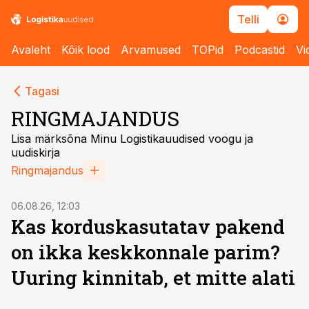
Telli
Avaleht
Kõik lood
Arvamused
TOPid
Podcastid
Vi
Tagasi
RINGMAJANDUS
Lisa märksõna Minu Logistikauudised voogu ja
uudiskirja
Ringmajandus
06.08.26, 12:03
Kas korduskasutatav pakend
on ikka keskkonnale parim?
Uuring kinnitab, et mitte alati