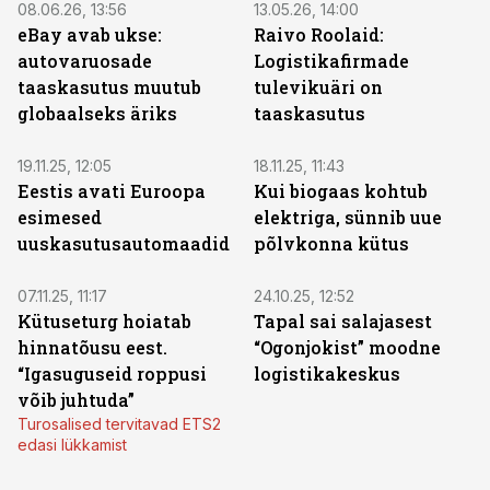
08.06.26, 13:56
13.05.26, 14:00
eBay avab ukse:
Raivo Roolaid:
autovaruosade
Logistikafirmade
taaskasutus muutub
tulevikuäri on
globaalseks äriks
taaskasutus
19.11.25, 12:05
18.11.25, 11:43
Eestis avati Euroopa
Kui biogaas kohtub
esimesed
elektriga, sünnib uue
uuskasutusautomaadid
põlvkonna kütus
07.11.25, 11:17
24.10.25, 12:52
Kütuseturg hoiatab
Tapal sai salajasest
hinnatõusu eest.
“Ogonjokist” moodne
“Igasuguseid roppusi
logistikakeskus
võib juhtuda”
Turosalised tervitavad ETS2
edasi lükkamist