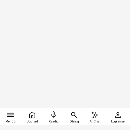
Menüü
Uudised
Raadio
Otsing
AI Chat
Logi sisse