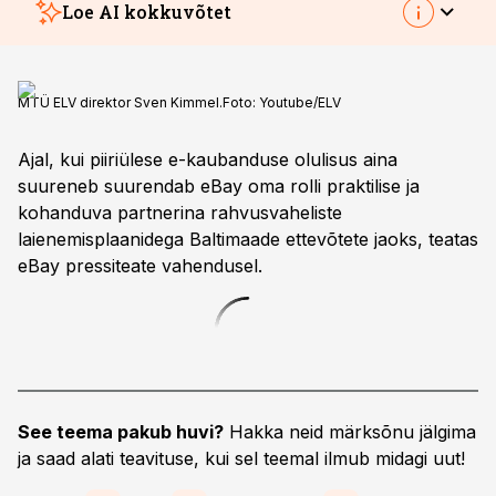
Loe AI kokkuvõtet
MTÜ ELV direktor Sven Kimmel.
Foto:
Youtube/ELV
Ajal, kui piiriülese e-kaubanduse olulisus aina
suureneb suurendab eBay oma rolli praktilise ja
kohanduva partnerina rahvusvaheliste
laienemisplaanidega Baltimaade ettevõtete jaoks, teatas
eBay pressiteate vahendusel.
See teema pakub huvi?
Hakka neid märksõnu jälgima
ja saad alati teavituse, kui sel teemal ilmub midagi uut!