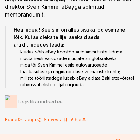
direktor Sven Kimmel eBayga sõlmitud
memorandumit.
Hea lugeja! See siin on alles sisuka loo esimene
lõik. Kui sa oleks tellija, saaksid seda
artiklit lugedes teada:
kuidas võib eBay koostöö autolammutuste liiduga
muuta Eesti varuosade müüjate äri globaalseks;
mida tõi Sven Kimmel esile autovaruosade
taaskasutuse ja ringmajanduse võimaluste kohta;
milliste tööriistadega lubab eBay aidata Balti ettevõtetel
rahvusvaheliste ostjateni jõuda.
Logistikauudised.ee
Kuula
Jaga
Salvesta
Vihja