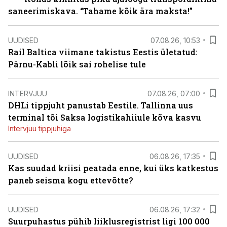
saneerimiskava. “Tahame kõik ära maksta!”
UUDISED
07.08.26, 10:53
Rail Baltica viimane takistus Eestis ületatud:
Pärnu-Kabli lõik sai rohelise tule
INTERVJUU
07.08.26, 07:00
DHLi tippjuht panustab Eestile. Tallinna uus
terminal tõi Saksa logistikahiiule kõva kasvu
Intervjuu tippjuhiga
UUDISED
06.08.26, 17:35
Kas suudad kriisi peatada enne, kui üks katkestus
paneb seisma kogu ettevõtte?
UUDISED
06.08.26, 17:32
Suurpuhastus pühib liiklusregistrist ligi 100 000