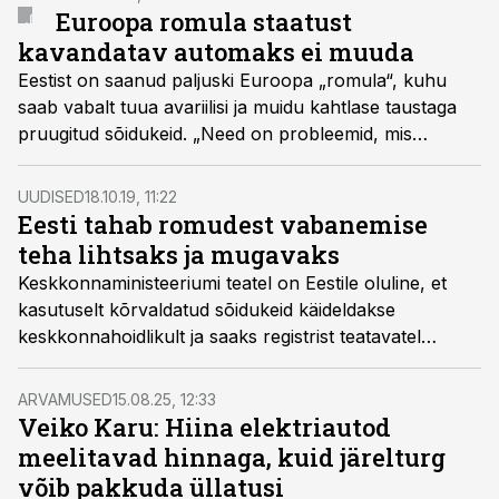
ametikoolid. Pärnu tänav 126 avatud esindusest
Euroopa romula staatust
hakkab Inter Cars teenindama kogu Kesk-Eestit.
kavandatav automaks ei muuda
Eestist on saanud paljuski Euroopa „romula“, kuhu
saab vabalt tuua avariilisi ja muidu kahtlase taustaga
pruugitud sõidukeid. „Need on probleemid, mis
vajaksid kiiresti lahendamist, kuid nendega automaksu
kavandades ei arvestata,“ nentis AMTELi tegevjuht
UUDISED
18.10.19, 11:22
Meelis Telliskivi saates „Logistikauudised eetris.“
Eesti tahab romudest vabanemise
teha lihtsaks ja mugavaks
Keskkonnaministeeriumi teatel on Eestile oluline, et
kasutuselt kõrvaldatud sõidukeid käideldakse
keskkonnahoidlikult ja saaks registrist teatavatel
juhtudel kustutada ka ilma lammutustõendita. Seetõttu
esitab Eesti oma ettepanekud Euroopa Liidu
ARVAMUSED
15.08.25, 12:33
sellesisulise direktiivi kohta.
Veiko Karu: Hiina elektriautod
meelitavad hinnaga, kuid järelturg
võib pakkuda üllatusi