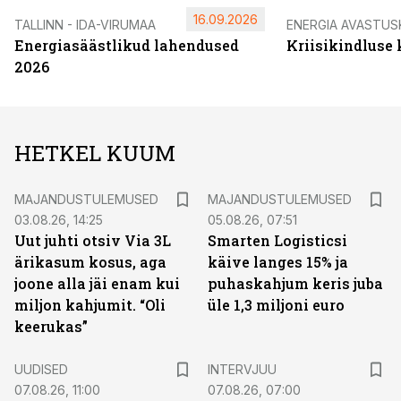
16.09.2026
TALLINN - IDA-VIRUMAA
ENERGIA AVASTUS
Energiasäästlikud lahendused
Kriisikindluse
2026
HETKEL KUUM
MAJANDUSTULEMUSED
MAJANDUSTULEMUSED
03.08.26, 14:25
05.08.26, 07:51
Uut juhti otsiv Via 3L
Smarten Logisticsi
ärikasum kosus, aga
käive langes 15% ja
joone alla jäi enam kui
puhaskahjum keris juba
miljon kahjumit. “Oli
üle 1,3 miljoni euro
keerukas”
UUDISED
INTERVJUU
07.08.26, 11:00
07.08.26, 07:00