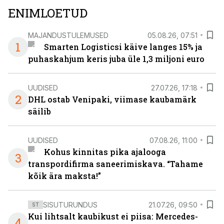
ENIMLOETUD
MAJANDUSTULEMUSED
05.08.26, 07:51
1
Smarten Logisticsi käive langes 15% ja
puhaskahjum keris juba üle 1,3 miljoni euro
UUDISED
27.07.26, 17:18
2
DHL ostab Venipaki, viimase kaubamärk
säilib
UUDISED
07.08.26, 11:00
Kohus kinnitas pika ajalooga
3
transpordifirma saneerimiskava. “Tahame
kõik ära maksta!”
SISUTURUNDUS
21.07.26, 09:50
ST
Kui lihtsalt kaubikust ei piisa: Mercedes-
4