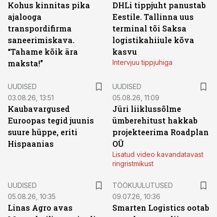
Kohus kinnitas pika
DHLi tippjuht panustab
ajalooga
Eestile. Tallinna uus
transpordifirma
terminal tõi Saksa
saneerimiskava.
logistikahiiule kõva
“Tahame kõik ära
kasvu
maksta!”
Intervjuu tippjuhiga
UUDISED
UUDISED
03.08.26, 13:51
05.08.26, 11:09
Kaubavargused
Jüri liiklussõlme
Euroopas tegid juunis
ümberehitust hakkab
suure hüppe, eriti
projekteerima Roadplan
Hispaanias
OÜ
Lisatud video kavandatavast
ringristmikust
ST
UUDISED
TÖÖKUULUTUSED
05.08.26, 10:35
09.07.26, 10:36
Linas Agro avas
Smarten Logistics ootab