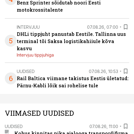
Benz Sprinter sõidutab noori Eesti
motokrossitalente
INTERVJUU
07.08.26, 07:00
DHLi tippjuht panustab Eestile. Tallinna uus
5
terminal tõi Saksa logistikahiiule kõva
kasvu
Intervjuu tippjuhiga
UUDISED
07.08.26, 10:53
6
Rail Baltica viimane takistus Eestis ületatud:
Pärnu-Kabli lõik sai rohelise tule
VIIMASED UUDISED
UUDISED
07.08.26, 11:00
Kohus kinnitas pika ajalooga transpordifirma