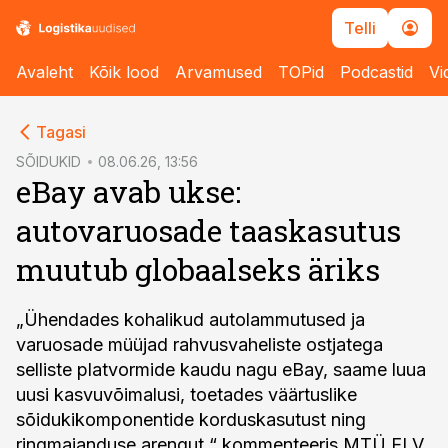
Telli
Avaleht
Kõik lood
Arvamused
TOPid
Podcastid
Vi
cebook
Tagasi
Twitter)
SÕIDUKID
08.06.26, 13:56
eBay avab ukse:
kedIn
autovaruosade taaskasutus
ail
muutub globaalseks äriks
k
„Ühendades kohalikud autolammutused ja
varuosade müüjad rahvusvaheliste ostjatega
selliste platvormide kaudu nagu eBay, saame luua
uusi kasvuvõimalusi, toetades väärtuslike
sõidukikomponentide korduskasutust ning
ringmajanduse arengut,“ kommenteeris MTÜ ELV