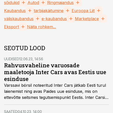
sõidukid
Autod
Ringmajandus
Kaubandus
tarbijakäitumine
Euroopa Liit
väliskaubandus
e-kaubandus
Marketplace
Eksport
Näita rohkem...
SEOTUD LOOD
UUDISED
12.06.23, 14:56
Rahvusvaheline varuosade
maaletooja Inter Cars avas Eestis uue
esinduse
Varssavi börsil noteeritud Inter Cars jätkab Eesti turul
laienemist ning avas Paides uue esinduse, mis on
ettevõtte seitsmes tegutsemispunkt Eestis. Inter Carsi
klientuuriks on sõidukite remondi ja hooldusega
tegelevad ettevõtted, tööstusettevõtted ning
SAATED
04.10.23, 14:00