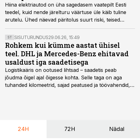
Hiina elektriautod on üha sagedasem vaatepilt Eesti
teedel, kuid nende järelturu väärtuse üle käib tuline
arutelu. Ühed näevad päritolus suurt riski, teised
usuvad, et see ei mängi üldse rolli. Auto Bassadone
tegevjuht Veiko Karu selgitab, millest tegelikult sõltub
SISUTURUNDUS
29.06.26, 15:49
ST
elektriauto väärtuse püsimine.
Rohkem kui kümme aastat ühisel
teel. DHL ja Mercedes-Benz ehitavad
usaldust iga saadetisega
Logistikaäris on ootused lihtsad – saadetis peab
jõudma õigel ajal õigesse kohta. Selle taga on aga
tuhanded kilomeetrid, sajad peatused ja töövahendid,
mille peale peab saama alati kindel olla. Just seepärast
on DHL usaldanud Mercedes-Benzi tarbesõidukeid
juba enam kui kümme aastat ning koostöö Vehoga on
selle aja jooksul kujunenud oluliseks osaks ettevõtte
igapäevasest tööst.
24H
72H
Nädal