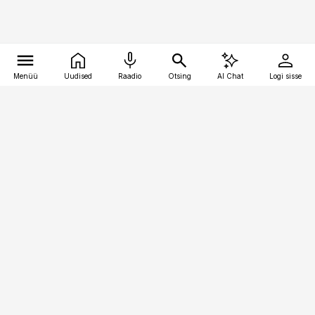
Menüü
Uudised
Raadio
Otsing
AI Chat
Logi sisse
Vana-Lõuna 39/1, 19094 Tallinn
(+372) 667 0111
logistikauudised@logistikauudised.ee
Telli
Reklaam
Firmast
Sisu kasutamisõigused
Ajakirjaniku
eetikakoodeks
Üldtingimused
Privaatsustingimused