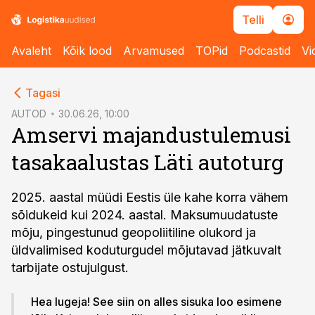
Telli
Avaleht
Kõik lood
Arvamused
TOPid
Podcastid
Vi
cebook
Tagasi
Twitter)
AUTOD
30.06.26, 10:00
Amservi majandustulemusi
kedIn
tasakaalustas Läti autoturg
ail
k
2025. aastal müüdi Eestis üle kahe korra vähem
sõidukeid kui 2024. aastal. Maksumuudatuste
mõju, pingestunud geopoliitiline olukord ja
üldvalimised koduturgudel mõjutavad jätkuvalt
tarbijate ostujulgust.
Hea lugeja! See siin on alles sisuka loo esimene