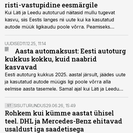
risti-vastupidine eesmärgile
Kui Läti ja Leedu autoturud näitasid mullu tugevat
kasvu, siis Eestis langes nii uute kui ka kasutatud
autode müük ligikaudu poole võrra. Peamiseks
põhjuseks on automaks ja ennekõike
registreerimistasu, mis pikemas vaates tähendab
UUDISED
11.12.25, 11:14
suuremat keskkonnasaastet ja madalamat
Aasta automaksust: Eesti autoturg
liiklusohutust – ehk risti-vastupidist tulemust algselt
kukkus kokku, kuid naabrid
seatud eesmärkidele, kirjutab Amserv Grupi tegevjuht
kasvavad
Rene Varek.
Eesti autoturg kukkus 2025. aastal järsult, jäädes uute
ja kasutatud autode müügis ligi poole võrra alla
eelmise aasta tasemele. Samal ajal kui Läti ja Leedu
autode müük kasvab.
SISUTURUNDUS
29.06.26, 15:49
ST
Rohkem kui kümme aastat ühisel
teel. DHL ja Mercedes-Benz ehitavad
usaldust iga saadetisega