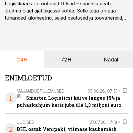
Logistikaäris on ootused lihtsad – saadetis peab
jõudma õigel ajal õigesse kohta. Selle taga on aga
tuhanded kilomeetrid, sajad peatused ja töövahendid,
mille peale peab saama alati kindel olla. Just seepärast
on DHL usaldanud Mercedes-Benzi tarbesõidukeid
juba enam kui kümme aastat ning koostöö Vehoga on
selle aja jooksul kujunenud oluliseks osaks ettevõtte
igapäevasest tööst.
24H
72H
Nädal
ENIMLOETUD
MAJANDUSTULEMUSED
05.08.26, 07:51
1
Smarten Logisticsi käive langes 15% ja
puhaskahjum keris juba üle 1,3 miljoni euro
UUDISED
27.07.26, 17:18
2
DHL ostab Venipaki, viimase kaubamärk