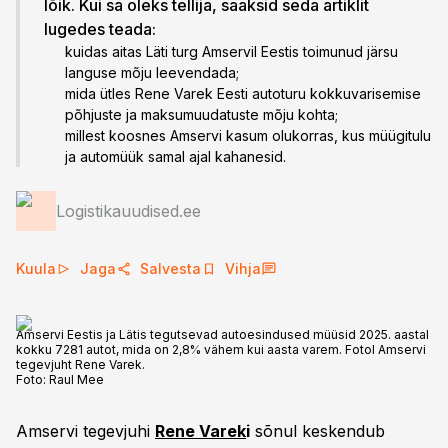
lõik. Kui sa oleks tellija, saaksid seda artiklit
lugedes teada:
kuidas aitas Läti turg Amservil Eestis toimunud järsu
languse mõju leevendada;
mida ütles Rene Varek Eesti autoturu kokkuvarisemise
põhjuste ja maksumuudatuste mõju kohta;
millest koosnes Amservi kasum olukorras, kus müügitulu
ja automüük samal ajal kahanesid.
Logistikauudised.ee
Kuula
Jaga
Salvesta
Vihja
Amservi Eestis ja Lätis tegutsevad autoesindused müüsid 2025. aastal
kokku 7281 autot, mida on 2,8% vähem kui aasta varem. Fotol Amservi
tegevjuht Rene Varek.
Foto:
Raul Mee
Amservi tegevjuhi
Rene Varek
i
sõnul keskendub