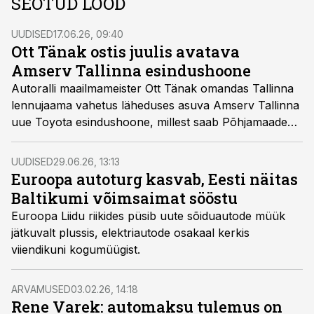
SEOTUD LOOD
UUDISED
17.06.26, 09:40
Ott Tänak ostis juulis avatava
Amserv Tallinna esindushoone
Autoralli maailmameister Ott Tänak omandas Tallinna
lennujaama vahetus läheduses asuva Amserv Tallinna
uue Toyota esindushoone, millest saab Põhjamaade
suurim autokeskus.
UUDISED
29.06.26, 13:13
Euroopa autoturg kasvab, Eesti näitas
Baltikumi võimsaimat sööstu
Euroopa Liidu riikides püsib uute sõiduautode müük
jätkuvalt plussis, elektriautode osakaal kerkis
viiendikuni kogumüügist.
ARVAMUSED
03.02.26, 14:18
Rene Varek: automaksu tulemus on