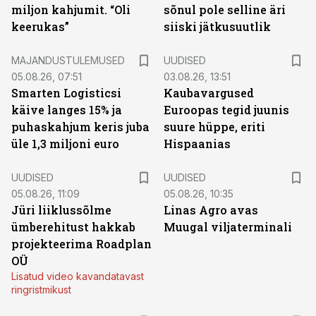
miljon kahjumit. “Oli
sõnul pole selline äri
keerukas”
siiski jätkusuutlik
MAJANDUSTULEMUSED
UUDISED
05.08.26, 07:51
03.08.26, 13:51
Smarten Logisticsi
Kaubavargused
käive langes 15% ja
Euroopas tegid juunis
puhaskahjum keris juba
suure hüppe, eriti
üle 1,3 miljoni euro
Hispaanias
UUDISED
UUDISED
05.08.26, 11:09
05.08.26, 10:35
Jüri liiklussõlme
Linas Agro avas
ümberehitust hakkab
Muugal viljaterminali
projekteerima Roadplan
OÜ
Lisatud video kavandatavast
ringristmikust
ST