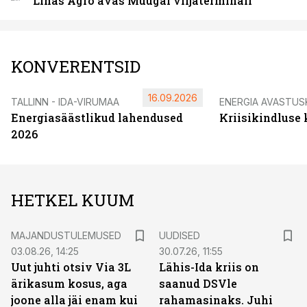
Linas Agro avas Muugal viljaterminali
KONVERENTSID
16.09.2026
TALLINN - IDA-VIRUMAA
ENERGIA AVASTUS
Energiasäästlikud lahendused
Kriisikindluse
2026
HETKEL KUUM
MAJANDUSTULEMUSED
UUDISED
03.08.26, 14:25
30.07.26, 11:55
Uut juhti otsiv Via 3L
Lähis-Ida kriis on
ärikasum kosus, aga
saanud DSVle
joone alla jäi enam kui
rahamasinaks. Juhi