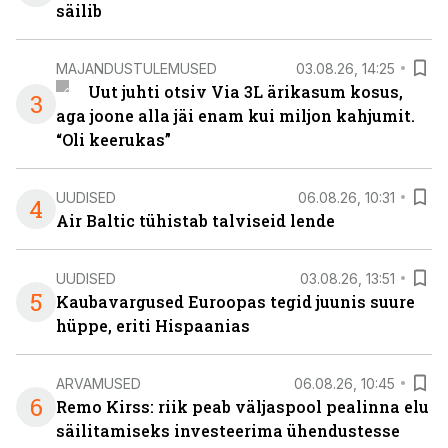
säilib
MAJANDUSTULEMUSED
03.08.26, 14:25
Uut juhti otsiv Via 3L ärikasum kosus,
3
aga joone alla jäi enam kui miljon kahjumit.
“Oli keerukas”
UUDISED
06.08.26, 10:31
4
Air Baltic tühistab talviseid lende
UUDISED
03.08.26, 13:51
5
Kaubavargused Euroopas tegid juunis suure
hüppe, eriti Hispaanias
ARVAMUSED
06.08.26, 10:45
6
Remo Kirss: riik peab väljaspool pealinna elu
säilitamiseks investeerima ühendustesse