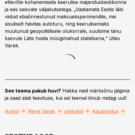
ettevõte kohanemisele keerulise majanduskeskkonna
ja ees seisvate väljakutsetega. „Vaatamata Eestis läbi
viidud ebaõnnestunud maksueksperimendile, mis
sisuliselt hävitas autoturu, ning keerulisemaks
muutunud geopoliitilisele olukorrale, suutsime tänu
kasvule Lätis hoida müügimahud stabiilsena,“ ütles
Varek.
See teema pakub huvi?
Hakka neid märksõnu jälgima
ja saad alati teavituse, kui sel teemal ilmub midagi uut!
Autod
Rene Varek
sõidukid
Kaubandus