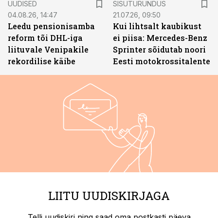
UUDISED
SISUTURUNDUS
04.08.26, 14:47
21.07.26, 09:50
Leedu pensionisamba
Kui lihtsalt kaubikust
reform tõi DHL-iga
ei piisa: Mercedes-Benz
liituvale Venipakile
Sprinter sõidutab noori
rekordilise käibe
Eesti motokrossitalente
LIITU UUDISKIRJAGA
Telli uudiskiri ning saad oma postkasti päeva