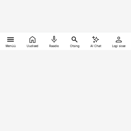
Menüü
Uudised
Raadio
Otsing
AI Chat
Logi sisse
Vana-Lõuna 39/1, 19094 Tallinn
(+372) 667 0111
logistikauudised@logistikauudised.ee
Telli
Reklaam
Firmast
Sisu kasutamisõigused
Ajakirjaniku