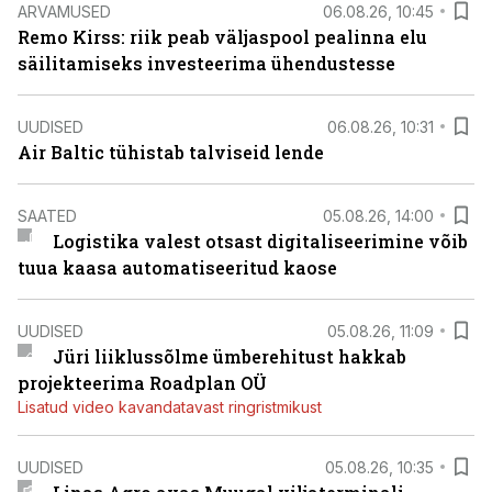
ARVAMUSED
06.08.26, 10:45
Remo Kirss: riik peab väljaspool pealinna elu
säilitamiseks investeerima ühendustesse
UUDISED
06.08.26, 10:31
Air Baltic tühistab talviseid lende
SAATED
05.08.26, 14:00
Logistika valest otsast digitaliseerimine võib
tuua kaasa automatiseeritud kaose
UUDISED
05.08.26, 11:09
Jüri liiklussõlme ümberehitust hakkab
projekteerima Roadplan OÜ
Lisatud video kavandatavast ringristmikust
UUDISED
05.08.26, 10:35