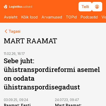
Telli
Avaleht
Kõik lood
Arvamused
TOPid
Podcastid
Vi
Tagasi
MART RAAMAT
11.02.26, 16:17
Sebe juht:
ühistranspordireformi asemel
on oodata
ühistranspordisegadust
03.09.25, 09:24
24.07.23, 09:47
Raamat: Eesti
Mart Raamat: