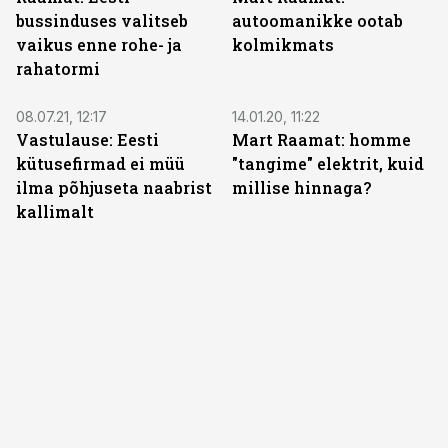
bussinduses valitseb
autoomanikke ootab
vaikus enne rohe- ja
kolmikmats
rahatormi
08.07.21, 12:17
14.01.20, 11:22
Vastulause: Eesti
Mart Raamat: homme
kütusefirmad ei müü
"tangime" elektrit, kuid
ilma põhjuseta naabrist
millise hinnaga?
kallimalt