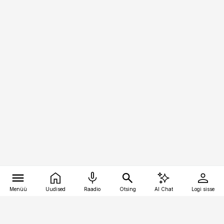
Menüü
Uudised
Raadio
Otsing
AI Chat
Logi sisse