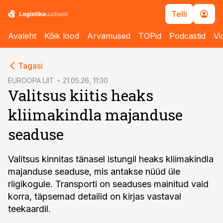
Telli
Avaleht
Kõik lood
Arvamused
TOPid
Podcastid
Vi
cebook
Tagasi
Twitter)
EUROOPA LIIT
21.05.26, 11:30
Valitsus kiitis heaks
kedIn
kliimakindla majanduse
ail
seaduse
k
Valitsus kinnitas tänasel istungil heaks kliimakindla
majanduse seaduse, mis antakse nüüd üle
riigikogule. Transporti on seaduses mainitud vaid
korra, täpsemad detailid on kirjas vastaval
teekaardil.