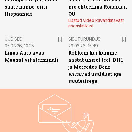
suure hüppe, eriti
projekteerima Roadplan
Hispaanias
OÜ
Lisatud video kavandatavast
ringristmikust
ST
UUDISED
SISUTURUNDUS
05.08.26, 10:35
29.06.26, 15:49
Linas Agro avas
Rohkem kui kümme
Muugal viljaterminali
aastat ühisel teel. DHL
ja Mercedes-Benz
ehitavad usaldust iga
saadetisega