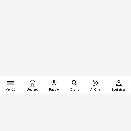
Menüü
Uudised
Raadio
Otsing
AI Chat
Logi sisse
Vana-Lõuna 39/1, 19094 Tallinn
(+372) 667 0111