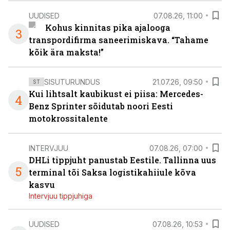
UUDISED
07.08.26, 11:00
Kohus kinnitas pika ajalooga
3
transpordifirma saneerimiskava. “Tahame
kõik ära maksta!”
SISUTURUNDUS
21.07.26, 09:50
ST
Kui lihtsalt kaubikust ei piisa: Mercedes-
4
Benz Sprinter sõidutab noori Eesti
motokrossitalente
INTERVJUU
07.08.26, 07:00
DHLi tippjuht panustab Eestile. Tallinna uus
5
terminal tõi Saksa logistikahiiule kõva
kasvu
Intervjuu tippjuhiga
UUDISED
07.08.26, 10:53