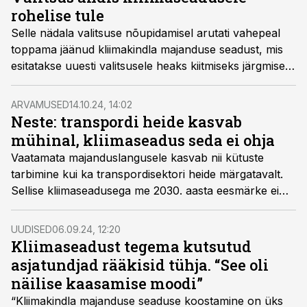
rohelise tule
Selle nädala valitsuse nõupidamisel arutati vahepeal
toppama jäänud kliimakindla majanduse seadust, mis
esitatakse uuesti valitsusele heaks kiitmiseks järgmisel
neljapäeval, peale mida antakse see muudetud kujul
taas üle riigikogule.
ARVAMUSED
14.10.24, 14:02
Neste: transpordi heide kasvab
mühinal, kliimaseadus seda ei ohja
Vaatamata majanduslangusele kasvab nii kütuste
tarbimine kui ka transpordisektori heide märgatavalt.
Sellise kliimaseadusega me 2030. aasta eesmärke ei
täida, kirjutab Neste Eesti juhatuse liige Ülle Tamme.
UUDISED
06.09.24, 12:20
Kliimaseadust tegema kutsutud
asjatundjad rääkisid tühja. “See oli
näilise kaasamise moodi”
“Kliimakindla majanduse seaduse koostamine on üks