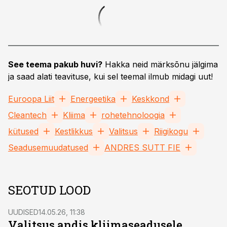
See teema pakub huvi?
Hakka neid märksõnu jälgima
ja saad alati teavituse, kui sel teemal ilmub midagi uut!
Euroopa Liit
Energeetika
Keskkond
Cleantech
Kliima
rohetehnoloogia
kütused
Kestlikkus
Valitsus
Riigikogu
Seadusemuudatused
ANDRES SUTT FIE
SEOTUD LOOD
UUDISED
14.05.26, 11:38
Valitsus andis kliimaseadusele