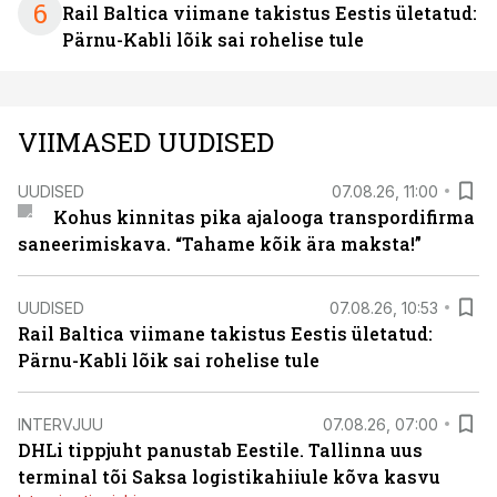
6
Rail Baltica viimane takistus Eestis ületatud:
Pärnu-Kabli lõik sai rohelise tule
VIIMASED UUDISED
UUDISED
07.08.26, 11:00
Kohus kinnitas pika ajalooga transpordifirma
saneerimiskava. “Tahame kõik ära maksta!”
UUDISED
07.08.26, 10:53
Rail Baltica viimane takistus Eestis ületatud:
Pärnu-Kabli lõik sai rohelise tule
INTERVJUU
07.08.26, 07:00
DHLi tippjuht panustab Eestile. Tallinna uus
terminal tõi Saksa logistikahiiule kõva kasvu