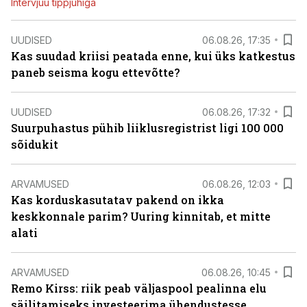
Intervjuu tippjuhiga
UUDISED
06.08.26, 17:35
Kas suudad kriisi peatada enne, kui üks katkestus
paneb seisma kogu ettevõtte?
UUDISED
06.08.26, 17:32
Suurpuhastus pühib liiklusregistrist ligi 100 000
sõidukit
ARVAMUSED
06.08.26, 12:03
Kas korduskasutatav pakend on ikka
keskkonnale parim? Uuring kinnitab, et mitte
alati
ARVAMUSED
06.08.26, 10:45
Remo Kirss: riik peab väljaspool pealinna elu
säilitamiseks investeerima ühendustesse