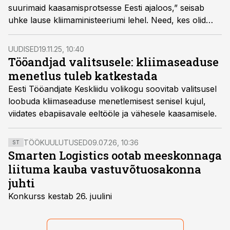
suurimaid kaasamisprotsesse Eesti ajaloos,” seisab
uhke lause kliimaministeeriumi lehel. Need, kes olid
kaasatud, pole selle väitega sugugi nõus.
UUDISED
19.11.25, 10:40
Tööandjad valitsusele: kliimaseaduse
menetlus tuleb katkestada
Eesti Tööandjate Keskliidu volikogu soovitab valitsusel
loobuda kliimaseaduse menetlemisest senisel kujul,
viidates ebapiisavale eeltööle ja vähesele kaasamisele.
TÖÖKUULUTUSED
09.07.26, 10:36
ST
Smarten Logistics ootab meeskonnaga
liituma kauba vastuvõtuosakonna
juhti
Konkurss kestab 26. juulini