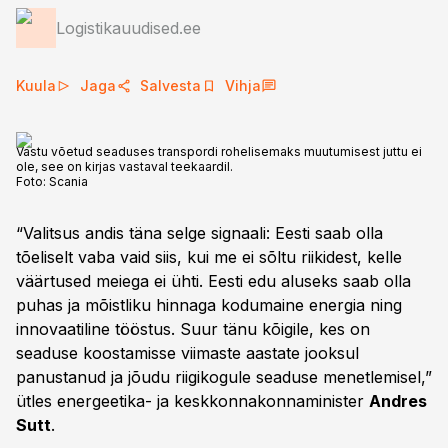
Logistikauudised.ee
Kuula
Jaga
Salvesta
Vihja
Vastu võetud seaduses transpordi rohelisemaks muutumisest juttu ei
ole, see on kirjas vastaval teekaardil.
Foto:
Scania
“Valitsus andis täna selge signaali: Eesti saab olla
tõeliselt vaba vaid siis, kui me ei sõltu riikidest, kelle
väärtused meiega ei ühti. Eesti edu aluseks saab olla
puhas ja mõistliku hinnaga kodumaine energia ning
innovaatiline tööstus. Suur tänu kõigile, kes on
seaduse koostamisse viimaste aastate jooksul
panustanud ja jõudu riigikogule seaduse menetlemisel,”
ütles energeetika- ja keskkonnakonnaminister
Andres
Sutt
.