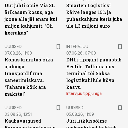
Uut juhti otsiv Via 3L
Smarten Logisticsi
ärikasum kosus, aga
käive langes 15% ja
joone alla jäi enam kui
puhaskahjum keris juba
miljon kahjumit. “Oli
üle 1,3 miljoni euro
keerukas”
UUDISED
INTERVJUU
07.08.26, 11:00
07.08.26, 07:00
Kohus kinnitas pika
DHLi tippjuht panustab
ajalooga
Eestile. Tallinna uus
transpordifirma
terminal tõi Saksa
saneerimiskava.
logistikahiiule kõva
“Tahame kõik ära
kasvu
maksta!”
Intervjuu tippjuhiga
UUDISED
UUDISED
03.08.26, 13:51
05.08.26, 11:09
Kaubavargused
Jüri liiklussõlme
Euroopas tegid juunis
ümberehitust hakkab