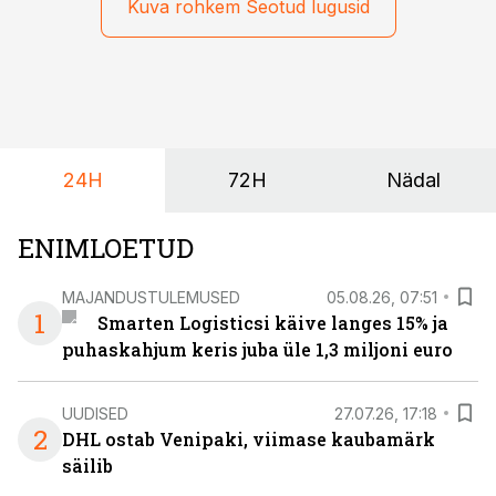
Kuva rohkem Seotud lugusid
24H
72H
Nädal
ENIMLOETUD
MAJANDUSTULEMUSED
05.08.26, 07:51
1
Smarten Logisticsi käive langes 15% ja
puhaskahjum keris juba üle 1,3 miljoni euro
UUDISED
27.07.26, 17:18
2
DHL ostab Venipaki, viimase kaubamärk
säilib