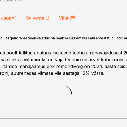
Jaga
Salvesta
Vihja
hoiu tegelik rahastamisvajadus on märksa suurem kui seni arvestatud.
Foto:
A
ti poolt tellitud analüüs riigiteede teehoiu rahavajadusest
imaalseks säilitamiseks on vaja teehoiu eelarvet kahekordistad
ilitamise mahajäämus ehk remondivõlg on 2024. aasta sei
uroni, suurenedes viimase viie aastaga 12% võrra.