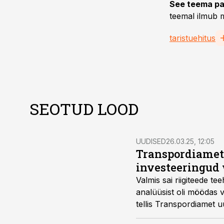
See teema pa
teemal ilmub m
taristuehitus
SEOTUD LOOD
UUDISED
26.03.25, 12:05
Transpordiamet:
investeeringud 
Valmis sai riigiteede 
analüüsist oli möödas v
tellis Transpordiamet 