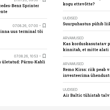
kogu ettevõtte?
rcedes-Benz Sprinter
ente
UUDISED
Suurpuhastus pühib liik
07.08.26, 07:00
linna uus terminal tõi
ARVAMUSED
Kas korduskasutatav p
kinnitab, et mitte alati
07.08.26, 10:53
s ületatud: Pärnu-Kabli
ARVAMUSED
Remo Kirss: riik peab v
investeerima ühendust
UUDISED
Air Baltic tühistab talv