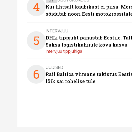
4
Kui lihtsalt kaubikust ei piisa: Me
sõidutab noori Eesti motokrossital
INTERVJUU
5
DHLi tippjuht panustab Eestile. Tal
Saksa logistikahiiule kõva kasvu
Intervjuu tippjuhiga
UUDISED
6
Rail Baltica viimane takistus Eesti
lõik sai rohelise tule