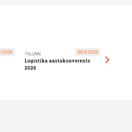
11.2026
09.12.2026
Pärnu ta
TALLINN
Logistika aastakonverents
2027
2026