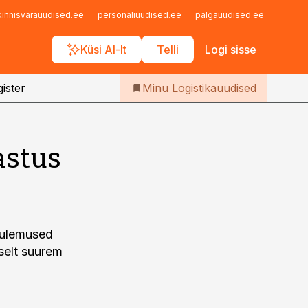
Iseteenindus
kinnisvarauudised.ee
personaliuudised.ee
palgauudised.ee
finant
Telli Logistikauudised
Küsi AI-lt
Telli
Logi sisse
ister
Minu Logistikauudised
astus
 tulemused
iselt suurem