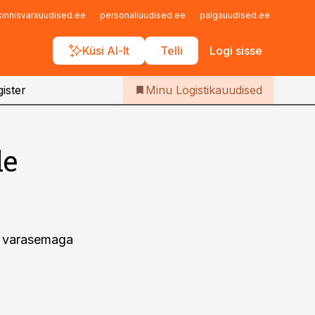
Iseteenindus
kinnisvarauudised.ee
personaliuudised.ee
palgauudised.ee
finant
Telli Logistikauudised
Küsi AI-lt
Telli
Logi sisse
ister
Minu Logistikauudised
le
ta varasemaga