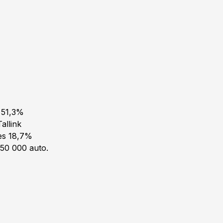
t 51,3%
allink
es 18,7%
 50 000 auto.