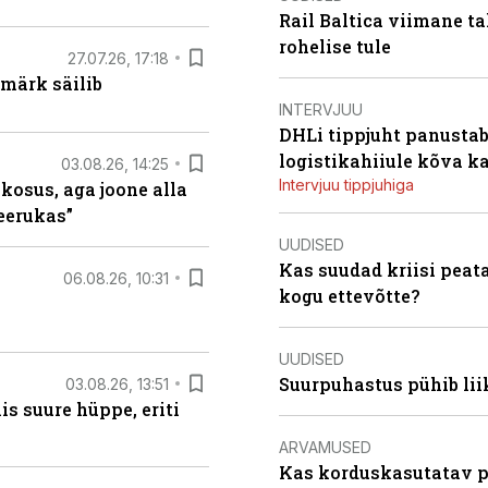
Rail Baltica viimane ta
rohelise tule
27.07.26, 17:18
märk säilib
INTERVJUU
DHLi tippjuht panustab 
logistikahiiule kõva k
03.08.26, 14:25
Intervjuu tippjuhiga
 kosus, aga joone alla
keerukas”
UUDISED
Kas suudad kriisi peat
06.08.26, 10:31
kogu ettevõtte?
UUDISED
Suurpuhastus pühib liik
03.08.26, 13:51
s suure hüppe, eriti
ARVAMUSED
Kas korduskasutatav p