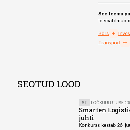
See teema pa
teemal ilmub m
Börs
Inves
Transport
SEOTUD LOOD
ST
TÖÖKUULUTUSED
0
Smarten Logist
juhti
Konkurss kestab 26. juu