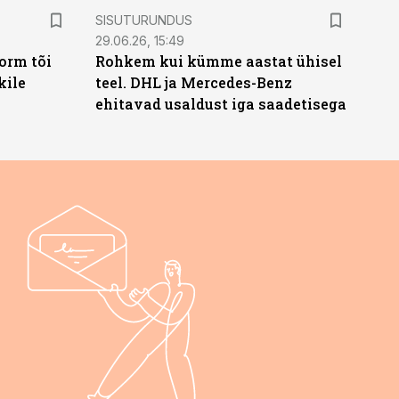
ST
SISUTURUNDUS
29.06.26, 15:49
orm tõi
Rohkem kui kümme aastat ühisel
kile
teel. DHL ja Mercedes-Benz
ehitavad usaldust iga saadetisega