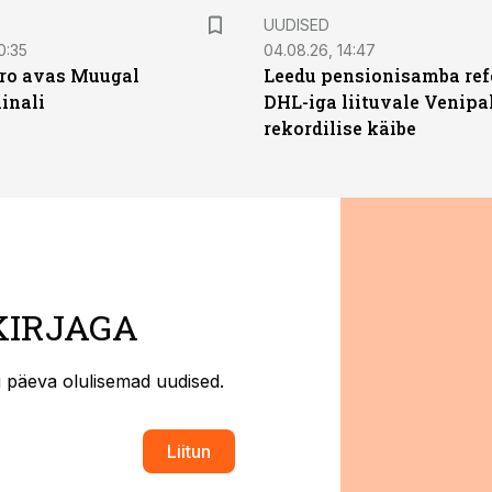
UUDISED
0:35
04.08.26, 14:47
ro avas Muugal
Leedu pensionisamba ref
inali
DHL-iga liituvale Venipa
rekordilise käibe
KIRJAGA
ti päeva olulisemad uudised.
Liitun