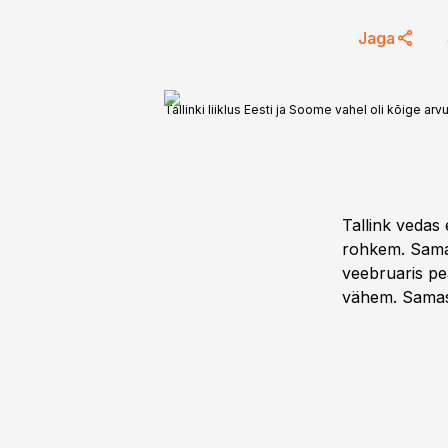
Jaga
Tallinki liiklus Eesti ja Soome vahel oli kõige a
Tallink vedas
rohkem. Samas
veebruaris pe
vähem. Samas 