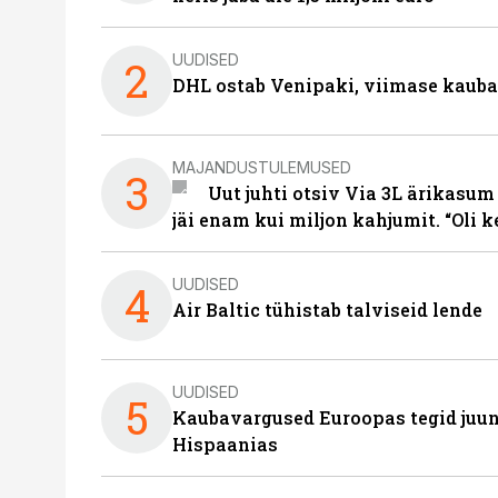
UUDISED
2
DHL ostab Venipaki, viimase kauba
MAJANDUSTULEMUSED
3
Uut juhti otsiv Via 3L ärikasum
jäi enam kui miljon kahjumit. “Oli 
UUDISED
4
Air Baltic tühistab talviseid lende
UUDISED
5
Kaubavargused Euroopas tegid juuni
Hispaanias