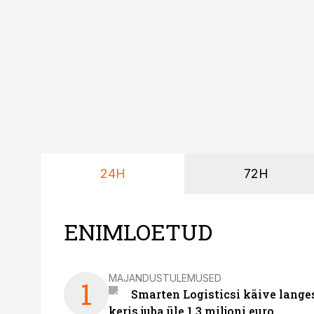
24H
72H
ENIMLOETUD
MAJANDUSTULEMUSED
1
Smarten Logisticsi käive lange
keris juba üle 1,3 miljoni euro