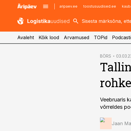
aripaev.ee
toostusuudised.ee
kaub
kaubandus.ee
imelineajalugu.ee
kinnisvarauudised.ee
imelineteadus.ee
Avaleht
Kõik lood
Arvamused
TOPid
Podcasti
cebook
BÖRS
03.03.2
Talli
Twitter)
kedIn
rohke
ail
k
Veebruaris k
võrreldes po
Jaan Mar