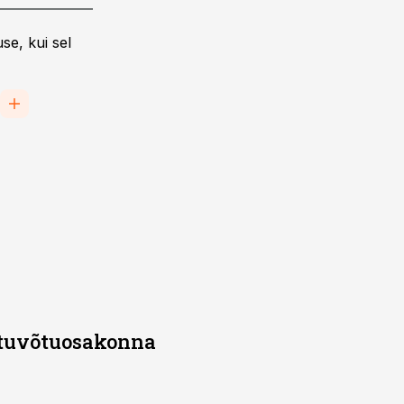
se, kui sel
stuvõtuosakonna