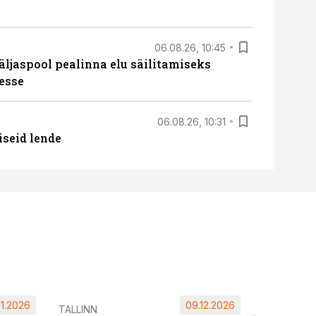
06.08.26, 10:45
äljaspool pealinna elu säilitamiseks
esse
06.08.26, 10:31
iseid lende
11.2026
09.12.2026
Pärnu ta
TALLINN