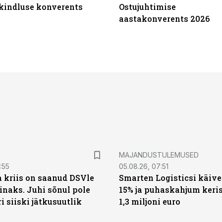
ikindluse konverents
Ostujuhtimise
aastakonverents 2026
MAJANDUSTULEMUSED
:55
05.08.26, 07:51
a kriis on saanud DSVle
Smarten Logisticsi käive
naks. Juhi sõnul pole
15% ja puhaskahjum keris
ri siiski jätkusuutlik
1,3 miljoni euro