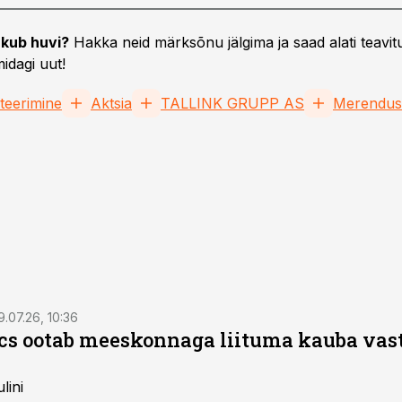
kub huvi?
Hakka neid märksõnu jälgima ja saad alati teavitu
idagi uut!
teerimine
Aktsia
TALLINK GRUPP AS
Merendus
9.07.26, 10:36
ics ootab meeskonnaga liituma kauba va
lini