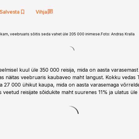
Salvesta
Vihja
rvukam, veebruaris sõitis seda vahet üle 205 000 inimese.
Foto:
Andras Kralla
 eelmisel kuul üle 350 000 reisija, mida on aasta varasemas
 näitas veebruaris kaubaveo maht langust. Kokku vedas T
a 27 000 ühikut kaupa, mida on aasta varasemaga võrreld
veetud reisijate sõidukite maht suurenes 11% ja ulatus üle