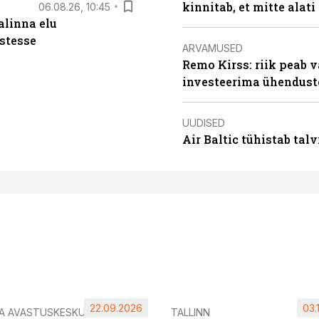
kinnitab, et mitte alati
06.08.26, 10:45
alinna elu
stesse
ARVAMUSED
Remo Kirss: riik peab v
investeerima ühendust
UUDISED
Air Baltic tühistab talv
22.09.2026
03.
IA AVASTUSKESKUS
TALLINN