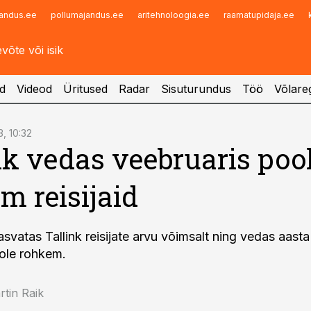
andus.ee
pollumajandus.ee
aritehnoloogia.ee
raamatupidaja.ee
Infopank
Radar
d
Videod
Üritused
Radar
Sisuturundus
Töö
Võlareg
3, 10:32
nk vedas veebruaris poo
m reisijaid
asvatas Tallink reisijate arvu võimsalt ning vedas aas
ole rohkem.
tin Raik