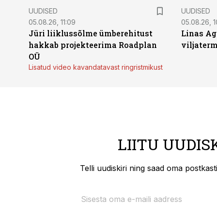
UUDISED
UUDISED
05.08.26, 11:09
05.08.26, 1
Jüri liiklussõlme ümberehitust
Linas Ag
hakkab projekteerima Roadplan
viljaterm
OÜ
Lisatud video kavandatavast ringristmikust
LIITU UUDIS
Telli uudiskiri ning saad oma postkas