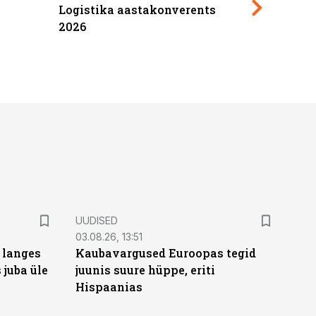
Logistika aastakonverents
2027
2026
UUDISED
03.08.26, 13:51
 langes
Kaubavargused Euroopas tegid
 juba üle
juunis suure hüppe, eriti
Hispaanias