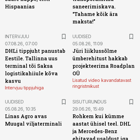
Hispaanias
saneerimiskava.
“Tahame kõik ära
maksta!”
INTERVJUU
UUDISED
07.08.26, 07:00
05.08.26, 11:09
DHLi tippjuht panustab
Jüri liiklussõlme
Eestile. Tallinna uus
ümberehitust hakkab
terminal tõi Saksa
projekteerima Roadplan
logistikahiiule kõva
OÜ
kasvu
Lisatud video kavandatavast
ringristmikust
Intervjuu tippjuhiga
ST
UUDISED
SISUTURUNDUS
05.08.26, 10:35
29.06.26, 15:49
Linas Agro avas
Rohkem kui kümme
Muugal viljaterminali
aastat ühisel teel. DHL
ja Mercedes-Benz
ehitavad usaldust iga