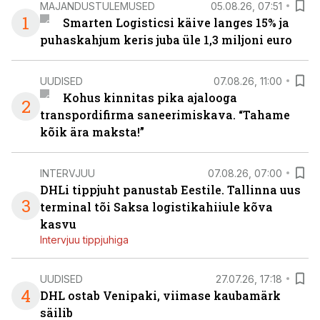
MAJANDUSTULEMUSED
05.08.26, 07:51
1
Smarten Logisticsi käive langes 15% ja
puhaskahjum keris juba üle 1,3 miljoni euro
UUDISED
07.08.26, 11:00
Kohus kinnitas pika ajalooga
2
transpordifirma saneerimiskava. “Tahame
kõik ära maksta!”
INTERVJUU
07.08.26, 07:00
DHLi tippjuht panustab Eestile. Tallinna uus
3
terminal tõi Saksa logistikahiiule kõva
kasvu
Intervjuu tippjuhiga
UUDISED
27.07.26, 17:18
4
DHL ostab Venipaki, viimase kaubamärk
säilib