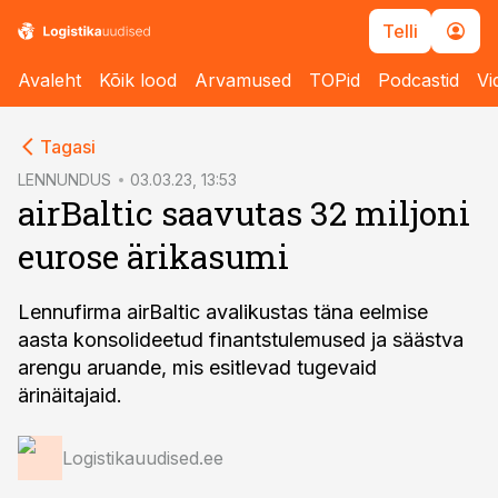
Telli
Avaleht
Kõik lood
Arvamused
TOPid
Podcastid
Vi
cebook
Tagasi
Twitter)
LENNUNDUS
03.03.23, 13:53
airBaltic saavutas 32 miljoni
kedIn
eurose ärikasumi
ail
k
Lennufirma airBaltic avalikustas täna eelmise
aasta konsolideetud finantstulemused ja säästva
arengu aruande, mis esitlevad tugevaid
ärinäitajaid.
Logistikauudised.ee