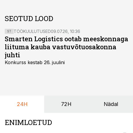
SEOTUD LOOD
TÖÖKUULUTUSED
09.07.26, 10:36
ST
Smarten Logistics ootab meeskonnaga
liituma kauba vastuvõtuosakonna
juhti
Konkurss kestab 26. juulini
24H
72H
Nädal
ENIMLOETUD