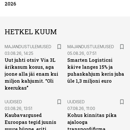
2026
HETKEL KUUM
MAJANDUSTULEMUSED
MAJANDUSTULEMUSED
03.08.26, 14:25
05.08.26, 07:51
Uut juhti otsiv Via 3L
Smarten Logisticsi
ärikasum kosus, aga
käive langes 15% ja
joone alla jäi enam kui
puhaskahjum keris juba
miljon kahjumit. “Oli
üle 1,3 miljoni euro
keerukas”
UUDISED
UUDISED
03.08.26, 13:51
07.08.26, 11:00
Kaubavargused
Kohus kinnitas pika
Euroopas tegid juunis
ajalooga
suure hüppe, eriti
transpordifirma