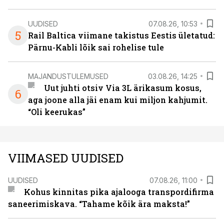
UUDISED
07.08.26, 10:53
5
Rail Baltica viimane takistus Eestis ületatud:
Pärnu-Kabli lõik sai rohelise tule
MAJANDUSTULEMUSED
03.08.26, 14:25
Uut juhti otsiv Via 3L ärikasum kosus,
6
aga joone alla jäi enam kui miljon kahjumit.
“Oli keerukas”
VIIMASED UUDISED
UUDISED
07.08.26, 11:00
Kohus kinnitas pika ajalooga transpordifirma
saneerimiskava. “Tahame kõik ära maksta!”