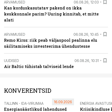
ARVAMUSED
06.08.26, 12:03
Kas korduskasutatav pakend on ikka
keskkonnale parim? Uuring kinnitab, et mitte
alati
ARVAMUSED
06.08.26, 10:45
Remo Kirss: riik peab väljaspool pealinna elu
säilitamiseks investeerima ühendustesse
UUDISED
06.08.26, 10:31
Air Baltic tühistab talviseid lende
KONVERENTSID
16.09.2026
TALLINN - IDA-VIRUMAA
ENERGIA AVASTUS
Energiasäästlikud lahendused
Kriisikindluse