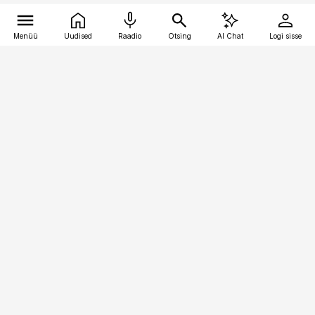
Menüü
Uudised
Raadio
Otsing
AI Chat
Logi sisse
Vana-Lõuna 39/1, 19094 Tallinn
(+372) 667 0111
logistikauudised@logistikauudised.ee
Telli
Reklaam
Firmast
Sisu kasutamisõigused
Ajakirjaniku
eetikakoodeks
Üldtingimused
Privaatsustingimused
Küpsiste poliitika
KKK
Eesti Meediaettevõtete
Eelistuste haldamine