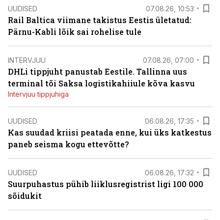
UUDISED
07.08.26, 10:53
Rail Baltica viimane takistus Eestis ületatud:
Pärnu-Kabli lõik sai rohelise tule
INTERVJUU
07.08.26, 07:00
DHLi tippjuht panustab Eestile. Tallinna uus
terminal tõi Saksa logistikahiiule kõva kasvu
Intervjuu tippjuhiga
UUDISED
06.08.26, 17:35
Kas suudad kriisi peatada enne, kui üks katkestus
paneb seisma kogu ettevõtte?
UUDISED
06.08.26, 17:32
Suurpuhastus pühib liiklusregistrist ligi 100 000
sõidukit