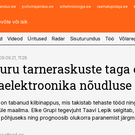
andus.ee
pollumajandus.ee
aritehnoloogia.ee
raamatupidaja.ee
Infopank
Radar
d
Videod
Üritused
Radar
Sisuturundus
Töö
Võlareg
09.09.21, 11:28
uru tarneraskuste taga
jaelektroonika nõudluse
 on tabanud kiibinappus, mis takistab tehaste tööd nin
üle maailma. Elke Grupi tegevjuht Taavi Lepik selgitab,
 põhjuseks ning prognoosib olukorra paranemist järgmi
auudised.ee