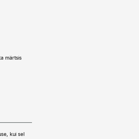
ta märtsis
se, kui sel