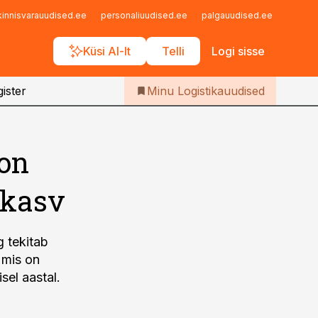
Iseteenindus
kinnisvarauudised.ee
personaliuudised.ee
palgauudised.ee
finant
Telli Logistikauudised
Küsi AI-lt
Telli
Logi sisse
ister
Minu Logistikauudised
 on
 kasv
g tekitab
 mis on
sel aastal.