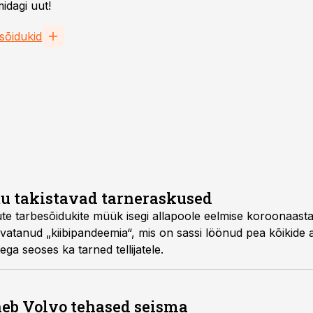
idagi uut!
sõidukid
tu takistavad tarneraskused
te tarbesõidukite müük isegi allapoole eelmise koroonaasta
hvatanud „kiibipandeemia“, mis on sassi löönud pea kõikide 
ega seoses ka tarned tellijatele.
eb Volvo tehased seisma