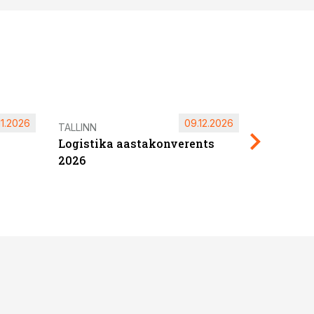
11.2026
09.12.2026
Pärnu ta
TALLINN
Logistika aastakonverents
2027
2026