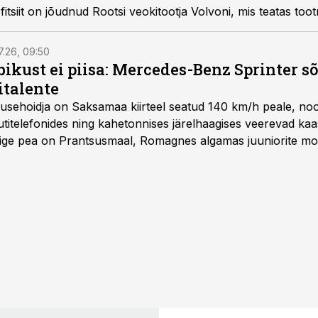
itsiit on jõudnud Rootsi veokitootja Volvoni, mis teatas toot
7.26, 09:50
bikust ei piisa: Mercedes-Benz Sprinter s
italente
iirusehoidja on Saksamaa kiirteel seatud 140 km/h peale, no
titelefonides ning kahetonnises järelhaagises veerevad kaas
Õige pea on Prantsusmaal, Romagnes algamas juuniorite mo
d.