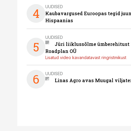
UUDISED
4
Kaubavargused Euroopas tegid juuni
Hispaanias
UUDISED
5
Jüri liiklussõlme ümberehitust
Roadplan OÜ
Lisatud video kavandatavast ringristmikust
UUDISED
6
Linas Agro avas Muugal viljate