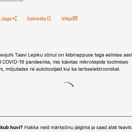
Jaga
Salvesta
Vihja
gevjuhi Taavi Lepiku sõnul on kiibinappuse taga eelmise aas
 COVID-19 pandeemia, mis käivitas mikrokiipide tootmises
i, mõjutades nii autotootjaid kui ka tarbeelektroonikat.
kub huvi?
Hakka neid märksõnu jälgima ja saad alati teavitu