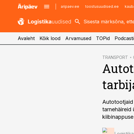
aripaev.ee
toostusuudised.ee
kaub
kaubandus.ee
imelineajalugu.ee
kinnisvarauudised.ee
imelineteadus.ee
Avaleht
Kõik lood
Arvamused
TOPid
Podcasti
cebook
TRANSPORT
Autot
Twitter)
kedIn
tarbi
ail
k
Autotootjaid
tarnehäireid 
kiibinappuse
Logistik