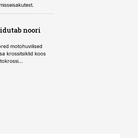
misseisakutest.
õidutab noori
ored motohuvilised
a krossitsiklid koos
tokrossi