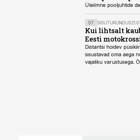
Üleilmne pooljuhtide def
ST
SISUTURUNDUS
21.0
Kui lihtsalt kau
Eesti motokross
Distantsi hoidev püsik
sisustavad oma aega nu
vajaliku varustusega. 
maailmameistrivõistluse