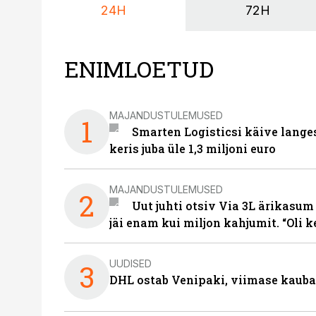
24H
72H
ENIMLOETUD
MAJANDUSTULEMUSED
1
Smarten Logisticsi käive lange
keris juba üle 1,3 miljoni euro
MAJANDUSTULEMUSED
2
Uut juhti otsiv Via 3L ärikasum
jäi enam kui miljon kahjumit. “Oli 
UUDISED
3
DHL ostab Venipaki, viimase kauba