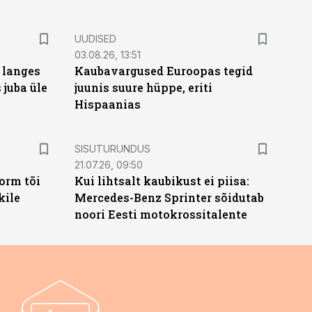
UUDISED
03.08.26, 13:51
 langes
Kaubavargused Euroopas tegid
 juba üle
juunis suure hüppe, eriti
Hispaanias
ST
SISUTURUNDUS
21.07.26, 09:50
orm tõi
Kui lihtsalt kaubikust ei piisa:
kile
Mercedes-Benz Sprinter sõidutab
noori Eesti motokrossitalente