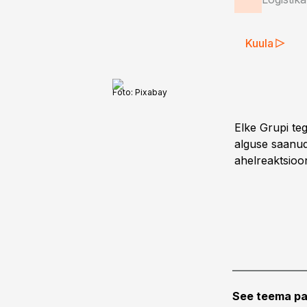
Kuula
Foto:
Pixabay
Elke Grupi te
alguse saanud
ahelreaktsioon
See teema pa