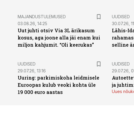
MAJANDUSTULEMUSED
UUDISED
03.08.26, 14:25
30.07.26, 11
Uut juhti otsiv Via 3L ärikasum
Lähis-Id
kosus, aga joone alla jäi enam kui
rahamasi
miljon kahjumit. “Oli keerukas”
selline ä
UUDISED
UUDISED
29.07.26, 13:16
29.07.26, 0
Uuring: parkimiskoha leidmisele
Autoette
Euroopas kulub veoki kohta üle
ja juhti
19 000 euro aastas
Uues nõuko