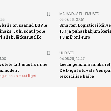
MAJANDUSTULEMUSED
:55
05.08.26, 07:51
a kriis on saanud DSVle
Smarten Logisticsi käive
naks. Juhi sõnul pole
15% ja puhaskahjum keris
ri siiski jätkusuutlik
1,3 miljoni euro
UUDISED
1:00
04.08.26, 14:47
võtete Liit muutis nime
Leedu pensionisamba ref
mismudelit
DHL-iga liituvale Venipa
gus on kolm uut liiget
rekordilise käibe