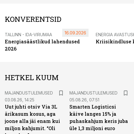
KONVERENTSID
16.09.2026
TALLINN - IDA-VIRUMAA
ENERGIA AVASTUS
Energiasäästlikud lahendused
Kriisikindluse
2026
HETKEL KUUM
MAJANDUSTULEMUSED
MAJANDUSTULEMUSED
03.08.26, 14:25
05.08.26, 07:51
Uut juhti otsiv Via 3L
Smarten Logisticsi
ärikasum kosus, aga
käive langes 15% ja
joone alla jäi enam kui
puhaskahjum keris juba
miljon kahjumit. “Oli
üle 1,3 miljoni euro