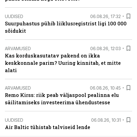
UUDISED
06.08.26, 17:32
Suurpuhastus pühib liiklusregistrist ligi 100 000
sõidukit
ARVAMUSED
06.08.26, 12:03
Kas korduskasutatav pakend on ikka
keskkonnale parim? Uuring kinnitab, et mitte
alati
ARVAMUSED
06.08.26, 10:45
Remo Kirss: riik peab väljaspool pealinna elu
säilitamiseks investeerima ühendustesse
UUDISED
06.08.26, 10:31
Air Baltic tühistab talviseid lende