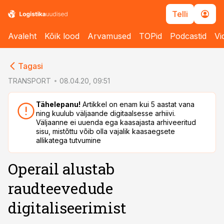
Telli
Avaleht
Kõik lood
Arvamused
TOPid
Podcastid
Vi
cebook
cebook
Tagasi
Twitter)
Twitter)
TRANSPORT
08.04.20, 09:51
kedIn
kedIn
Tähelepanu!
Artikkel on enam kui 5 aastat vana
ning kuulub väljaande digitaalsesse arhiivi.
ail
ail
Väljaanne ei uuenda ega kaasajasta arhiveeritud
sisu, mistõttu võib olla vajalik kaasaegsete
k
k
allikatega tutvumine
Operail alustab
raudteevedude
digitaliseerimist