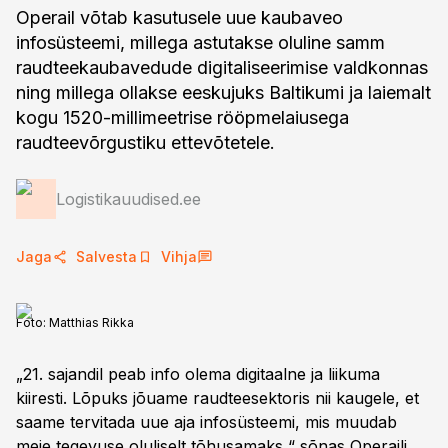
Operail võtab kasutusele uue kaubaveo
infosüsteemi, millega astutakse oluline samm
raudteekaubavedude digitaliseerimise valdkonnas
ning millega ollakse eeskujuks Baltikumi ja laiemalt
kogu 1520-millimeetrise rööpmelaiusega
raudteevõrgustiku ettevõtetele.
Logistikauudised.ee
Jaga
Salvesta
Vihja
Foto:
Matthias Rikka
„21. sajandil peab info olema digitaalne ja liikuma
kiiresti. Lõpuks jõuame raudteesektoris nii kaugele, et
saame tervitada uue aja infosüsteemi, mis muudab
meie tegevuse oluliselt tõhusamaks,“ sõnas Operaili