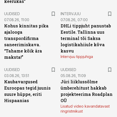
keerukas”
UUDISED
INTERVJUU
07.08.26, 11:00
07.08.26, 07:00
Kohus kinnitas pika
DHLi tippjuht panustab
ajalooga
Eestile. Tallinna uus
transpordifirma
terminal tõi Saksa
saneerimiskava.
logistikahiiule kõva
“Tahame kõik ära
kasvu
maksta!”
Intervjuu tippjuhiga
UUDISED
UUDISED
03.08.26, 13:51
05.08.26, 11:09
Kaubavargused
Jüri liiklussõlme
Euroopas tegid juunis
ümberehitust hakkab
suure hüppe, eriti
projekteerima Roadplan
Hispaanias
OÜ
Lisatud video kavandatavast
ringristmikust