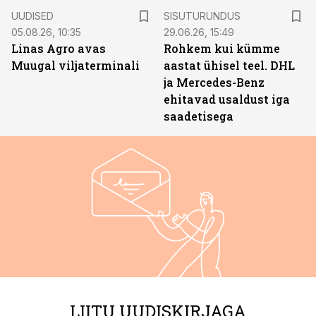
ST
UUDISED
SISUTURUNDUS
05.08.26, 10:35
29.06.26, 15:49
Linas Agro avas
Rohkem kui kümme
Muugal viljaterminali
aastat ühisel teel. DHL
ja Mercedes-Benz
ehitavad usaldust iga
saadetisega
LIITU UUDISKIRJAGA