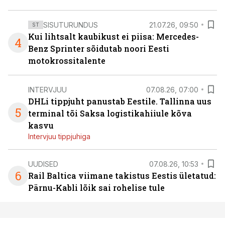
SISUTURUNDUS
21.07.26, 09:50
ST
Kui lihtsalt kaubikust ei piisa: Mercedes-
4
Benz Sprinter sõidutab noori Eesti
motokrossitalente
INTERVJUU
07.08.26, 07:00
DHLi tippjuht panustab Eestile. Tallinna uus
5
terminal tõi Saksa logistikahiiule kõva
kasvu
Intervjuu tippjuhiga
UUDISED
07.08.26, 10:53
6
Rail Baltica viimane takistus Eestis ületatud:
Pärnu-Kabli lõik sai rohelise tule