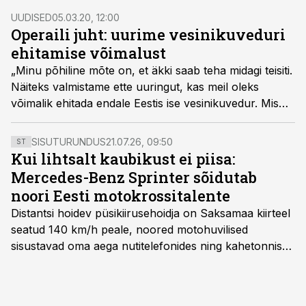
Kaasik.
UUDISED
05.03.20, 12:00
Operaili juht: uurime vesinikuveduri
ehitamise võimalust
„Minu põhiline mõte on, et äkki saab teha midagi teisiti.
Näiteks valmistame ette uuringut, kas meil oleks
võimalik ehitada endale Eestis ise vesinikuvedur. Mis
on see takistus, miks Eestis ei võiks sõita ringi
vesinikurongid? Või vedurid ilma juhita,“ ütleb ASi
SISUTURUNDUS
21.07.26, 09:50
ST
Operail juht Raul Toomsalu, kes on tänu „raamist
Kui lihtsalt kaubikust ei piisa:
väljas“ mõtlemisele suutnud viia riigiettevõtte korralikku
Mercedes-Benz Sprinter sõidutab
kasumisse ning pannud naabrid kadedusest enda järel
noori Eesti motokrossitalente
luurama.
Distantsi hoidev püsikiirusehoidja on Saksamaa kiirteel
seatud 140 km/h peale, noored motohuvilised
sisustavad oma aega nutitelefonides ning kahetonnises
järelhaagises veerevad kaasa krossitsiklid koos vajaliku
varustusega. Õige pea on Prantsusmaal, Romagnes
algamas juuniorite motokrossi