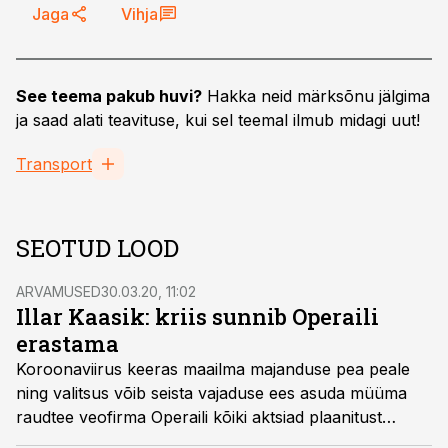
Jaga
Vihja
See teema pakub huvi?
Hakka neid märksõnu jälgima
ja saad alati teavituse, kui sel teemal ilmub midagi uut!
Transport
SEOTUD LOOD
ARVAMUSED
30.03.20, 11:02
Illar Kaasik: kriis sunnib Operaili
erastama
Koroonaviirus keeras maailma majanduse pea peale
ning valitsus võib seista vajaduse ees asuda müüma
raudtee veofirma Operaili kõiki aktsiad plaanitust
kiiremini, kirjutab Investment Agency partner Illar