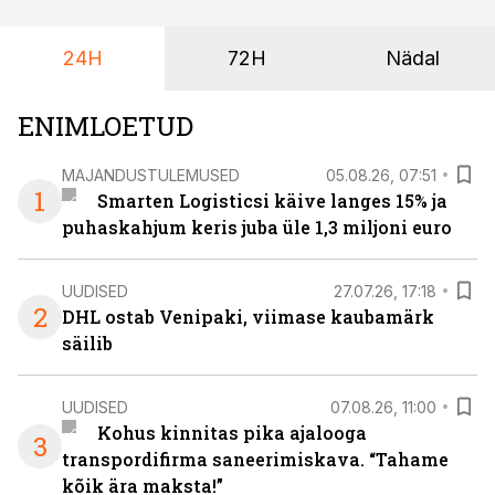
maailmameistrivõistlused.
24H
72H
Nädal
ENIMLOETUD
MAJANDUSTULEMUSED
05.08.26, 07:51
1
Smarten Logisticsi käive langes 15% ja
puhaskahjum keris juba üle 1,3 miljoni euro
UUDISED
27.07.26, 17:18
2
DHL ostab Venipaki, viimase kaubamärk
säilib
UUDISED
07.08.26, 11:00
Kohus kinnitas pika ajalooga
3
transpordifirma saneerimiskava. “Tahame
kõik ära maksta!”