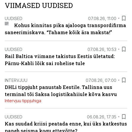
VIIMASED UUDISED
UUDISED
07.08.26, 11:00
Kohus kinnitas pika ajalooga transpordifirma
saneerimiskava. “Tahame kõik ära maksta!”
UUDISED
07.08.26, 10:53
Rail Baltica viimane takistus Eestis ületatud:
Pärnu-Kabli lõik sai rohelise tule
INTERVJUU
07.08.26, 07:00
DHLi tippjuht panustab Eestile. Tallinna uus
terminal tõi Saksa logistikahiiule kõva kasvu
Intervjuu tippjuhiga
UUDISED
06.08.26, 17:35
Kas suudad kriisi peatada enne, kui üks katkestus
paneb seisma kogu ettevõtte?