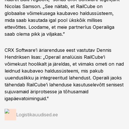
Nicolas Samson. „See näitab, et RailCube on
globaalse võimekusega kaubaveo haldussüsteem,
mida saab kasutada igal pool ükskõik millises
ettevõttes. Loodame, et meie partnerlus Operailiga
saab olema pikk ja viljakas.”
CRX Software’i äriarenduse eest vastutav Dennis
Hendriksen lisas: „Operail analüüsis RailCube’i
võimekust hoolikalt ja järeldas, et viimaks ometi on nad
leidnud kaubaveo haldussüsteemi, mis pakub
uuenduslikku ja integreeritud lahendust. Operaili jaoks
tähendab RailCube’i lahenduse kasutuselevõtt senisest
sujuvamaid äriprotsesse ja tõhusamaid
igapäevatoiminguid.”
Logistikauudised.ee