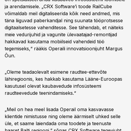
ja arendamisele. „CRX Software’i toode RailCube
võimaldab meil digitaliseerida kõik need andmed, mis
täna liiguvad paberkandjal ning suunata tööprotsesse
digitaalsetesse vahenditesse. See tähendab, et näiteks
meie vedurijuhid ja vagunite ülevaatajad-remontijad
hakkavad kasutama mobiilseid vahendeid töö
tegemiseks,“ rääkis Operaili innovatsioonijuht Margus
Õun.
„Oleme teadaolevalt esimene raudtee-ettevõte
lähiregioonis, kes hakkab kasutama Lääne-Euroopas
kasutusel olevat kaubavedude infosüsteemi
raudteevedude teenindamiseks.“
„Meil on hea meel lisada Operail oma kasvavasse
klientide nimistusse ning oleme äärmiselt uhked selle
üle, et saame laiendada oma toodete ja teenuste
haaret Balti regiooni,” sõnas CRX Software tegevjuht