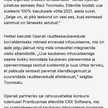
juhatuse esimees Raul Toomsalu. Ettevõte loodab uue
süsteemi 100% kasutusele võtta 2021. aasta suvel.
„Selge on, et pikk teekond on veel ees, kuid esimesed
sammud on tänaseks astutud.“
Hetkel kasutab Operail raudteekaubavedude
korraldamiseks mitmeid erinevaid infosüsteeme, mis on
ajale jalgu jäänud ning mida omavahel integreerida
oleks ebamõistlik. „Uue kaubaveo infosüsteemiga
saame kokku koondada kaubaveo planeerimise ja
opereerimisega seotud süsteemid ja luua ühtse terviku,
et pakkuda senisest paremat kliendikogemust ja
suurendada raudteevedude efektiivsust,“ selgitas
Toomsalu.
Operaili partneriks sai rahvusvahelise konkursi
tulemusel Prantsusmaa ettevõtte CRX Software, mis
on spetsialiseerunud kaubaveo infosüsteemi loomisele