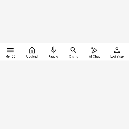
Menüü
Uudised
Raadio
Otsing
AI Chat
Logi sisse
Vana-Lõuna 39/1, 19094 Tallinn
(+372) 667 0111
logistikauudised@logistikauudised.ee
Telli
Reklaam
Firmast