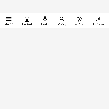
Menüü
Uudised
Raadio
Otsing
AI Chat
Logi sisse
Vana-Lõuna 39/1, 19094 Tallinn
(+372) 667 0111
logistikauudised@logistikauudised.ee
Telli
Reklaam
Firmast
Sisu kasutamisõigused
Ajakirjaniku
eetikakoodeks
Üldtingimused
Privaatsustingimused