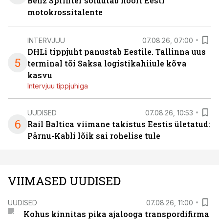
Benz Sprinter sõidutab noori Eesti
motokrossitalente
INTERVJUU
07.08.26, 07:00
DHLi tippjuht panustab Eestile. Tallinna uus
5
terminal tõi Saksa logistikahiiule kõva
kasvu
Intervjuu tippjuhiga
UUDISED
07.08.26, 10:53
6
Rail Baltica viimane takistus Eestis ületatud:
Pärnu-Kabli lõik sai rohelise tule
VIIMASED UUDISED
UUDISED
07.08.26, 11:00
Kohus kinnitas pika ajalooga transpordifirma