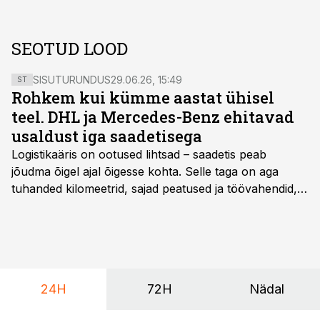
SEOTUD LOOD
SISUTURUNDUS
29.06.26, 15:49
ST
Rohkem kui kümme aastat ühisel
teel. DHL ja Mercedes-Benz ehitavad
usaldust iga saadetisega
Logistikaäris on ootused lihtsad – saadetis peab
jõudma õigel ajal õigesse kohta. Selle taga on aga
tuhanded kilomeetrid, sajad peatused ja töövahendid,
mille peale peab saama alati kindel olla. Just seepärast
on DHL usaldanud Mercedes-Benzi tarbesõidukeid
juba enam kui kümme aastat ning koostöö Vehoga on
selle aja jooksul kujunenud oluliseks osaks ettevõtte
igapäevasest tööst.
24H
72H
Nädal