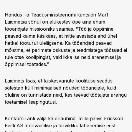
Haridus- ja Teadusministeeriumi kantsleri Mart
Laidmetsa sõnul on elukestev õpe aina enam
tööandjate missiooniks saamas. “Töö ja õppimine
peavad käima käsikäes, et mitte avastada end ühel
hetkel tööturul üleliigsena. Ka tööandjad peavad
mõistma, et parimate oskuste ja teadmistega töötajad ei
tule otse koolipingist, vaid ikka ise neid arenemisel ja
õppimisel toetades.”
Laidmets lisas, et täiskasvanute koolituse seadus
sätestab küll minimaalsed nõuded tööandjale, kuid
oluline on tunnistada neid, kes teevad töötajate arengu
toetamisel lisapingutusi.
Konkursil anti välja ka eriauhind, mille pälvis Ericsson
Eesti AS innovaatilise ja tervikliku lähenemise eest