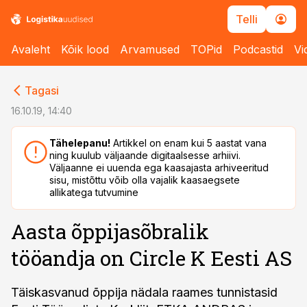
Telli
Avaleht
Kõik lood
Arvamused
TOPid
Podcastid
Vi
cebook
cebook
Tagasi
Twitter)
Twitter)
16.10.19, 14:40
kedIn
kedIn
Tähelepanu!
Artikkel on enam kui 5 aastat vana
ning kuulub väljaande digitaalsesse arhiivi.
ail
ail
Väljaanne ei uuenda ega kaasajasta arhiveeritud
sisu, mistõttu võib olla vajalik kaasaegsete
k
k
allikatega tutvumine
Aasta õppijasõbralik
tööandja on Circle K Eesti AS
Täiskasvanud õppija nädala raames tunnistasid