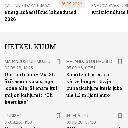
16.09.2026
TALLINN - IDA-VIRUMAA
ENERGIA AVASTUS
Energiasäästlikud lahendused
Kriisikindluse
2026
HETKEL KUUM
MAJANDUSTULEMUSED
MAJANDUSTULEMUSED
03.08.26, 14:25
05.08.26, 07:51
Uut juhti otsiv Via 3L
Smarten Logisticsi
ärikasum kosus, aga
käive langes 15% ja
joone alla jäi enam kui
puhaskahjum keris juba
miljon kahjumit. “Oli
üle 1,3 miljoni euro
keerukas”
UUDISED
INTERVJUU
07.08.26, 11:00
07.08.26, 07:00