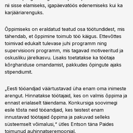
nii sisse elamiseks, igapäevatöös edenemiseks kui ka
karjääriarenguks.
Õppimiseks on eraldatud teatud osa töötundidest, mis
tähendab, et õppimine toimub töö käigus. Ettevõttes
toimivad edukalt tulevase juhi programm ning
supervisiooni programm, mis tagavad motiveeritud ja
oskusliku järelkasvu. Lisaks toetatakse ka töötaja
kõrghariduse omandamist, pakkudes õpingute ajaks
stipendiumit.
„Eesti tööandjad väärtustavad üha enam oma inimeste
arengut. Hinnatakse töötajaid, kes on valmis õppima ja
ennast erialaselt täiendama. Konkursiga soovimegi
esile tõsta neid tööandjaid, kes teistest enam
innustavad töötajaid õppima ja pakuvad selleks
süsteemselt võimalusi,“ ütles Entson täna Paides
toimunud auhinnatseremoonial.