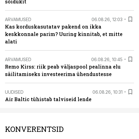
sõidukit
ARVAMUSED
06.08.26, 12:03
Kas korduskasutatav pakend on ikka
keskkonnale parim? Uuring kinnitab, et mitte
alati
ARVAMUSED
06.08.26, 10:45
Remo Kirss: riik peab väljaspool pealinna elu
säilitamiseks investeerima ühendustesse
UUDISED
06.08.26, 10:31
Air Baltic tühistab talviseid lende
KONVERENTSID