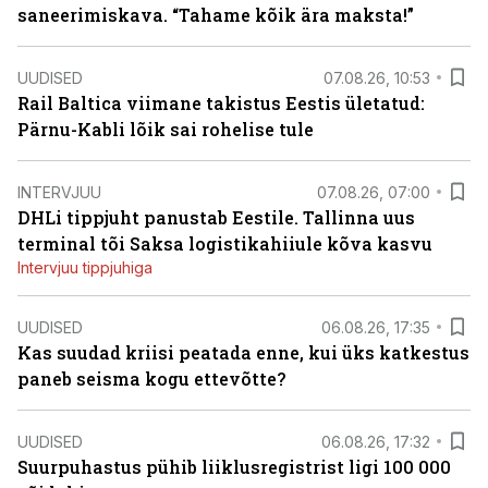
saneerimiskava. “Tahame kõik ära maksta!”
UUDISED
07.08.26, 10:53
Rail Baltica viimane takistus Eestis ületatud:
Pärnu-Kabli lõik sai rohelise tule
INTERVJUU
07.08.26, 07:00
DHLi tippjuht panustab Eestile. Tallinna uus
terminal tõi Saksa logistikahiiule kõva kasvu
Intervjuu tippjuhiga
UUDISED
06.08.26, 17:35
Kas suudad kriisi peatada enne, kui üks katkestus
paneb seisma kogu ettevõtte?
UUDISED
06.08.26, 17:32
Suurpuhastus pühib liiklusregistrist ligi 100 000