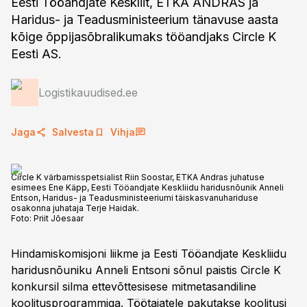
Eesti Tööandjate Keskliit, ETKA ANDRAS ja
Haridus- ja Teadusministeerium tänavuse aasta
kõige õppijasõbralikumaks tööandjaks Circle K
Eesti AS.
Logistikauudised.ee
Jaga
Salvesta
Vihja
Circle K värbamisspetsialist Riin Soostar, ETKA Andras juhatuse
esimees Ene Käpp, Eesti Tööandjate Keskliidu haridusnõunik Anneli
Entson, Haridus- ja Teadusministeeriumi täiskasvanuhariduse
osakonna juhataja Terje Haidak.
Foto:
Priit Jõesaar
Hindamiskomisjoni liikme ja Eesti Tööandjate Keskliidu
haridusnõuniku Anneli Entsoni sõnul paistis Circle K
konkursil silma ettevõttesisese mitmetasandiline
koolitusprogrammiga. Töötajatele pakutakse koolitusi