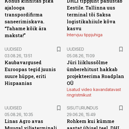
Kohus kinnitas pika
DHLi tippjuht panustab
ajalooga
Eestile. Tallinna uus
transpordifirma
terminal tõi Saksa
saneerimiskava.
logistikahiiule kõva
“Tahame kõik ära
kasvu
maksta!”
Intervjuu tippjuhiga
UUDISED
UUDISED
03.08.26, 13:51
05.08.26, 11:09
Kaubavargused
Jüri liiklussõlme
Euroopas tegid juunis
ümberehitust hakkab
suure hüppe, eriti
projekteerima Roadplan
Hispaanias
OÜ
Lisatud video kavandatavast
ringristmikust
ST
UUDISED
SISUTURUNDUS
05.08.26, 10:35
29.06.26, 15:49
Linas Agro avas
Rohkem kui kümme
Muugal viljaterminali
aastat ühisel teel. DHL