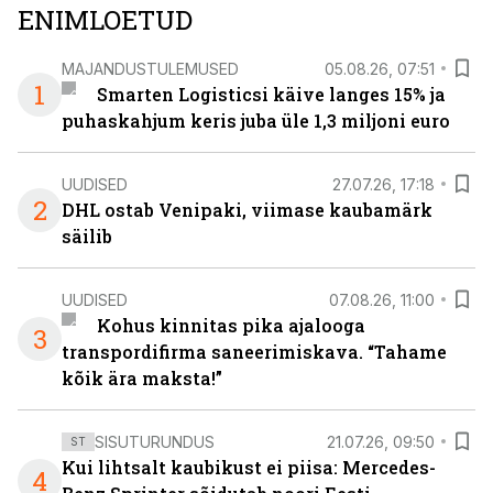
ENIMLOETUD
MAJANDUSTULEMUSED
05.08.26, 07:51
1
Smarten Logisticsi käive langes 15% ja
puhaskahjum keris juba üle 1,3 miljoni euro
UUDISED
27.07.26, 17:18
2
DHL ostab Venipaki, viimase kaubamärk
säilib
UUDISED
07.08.26, 11:00
Kohus kinnitas pika ajalooga
3
transpordifirma saneerimiskava. “Tahame
kõik ära maksta!”
SISUTURUNDUS
21.07.26, 09:50
ST
Kui lihtsalt kaubikust ei piisa: Mercedes-
4