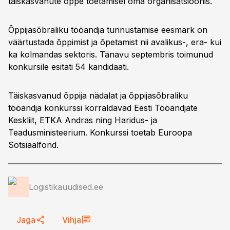
täiskasvanute õppe toetamisel oma organisatsioonis.
Õppijasõbraliku tööandja tunnustamise eesmärk on
väärtustada õppimist ja õpetamist nii avalikus-, era- kui
ka kolmandas sektoris. Tänavu septembris toimunud
konkursile esitati 54 kandidaati.
Täiskasvanud õppija nädalat ja õppijasõbraliku
tööandja konkurssi korraldavad Eesti Tööandjate
Keskliit, ETKA Andras ning Haridus- ja
Teadusministeerium. Konkurssi toetab Euroopa
Sotsiaalfond.
Logistikauudised.ee
Jaga
Vihja