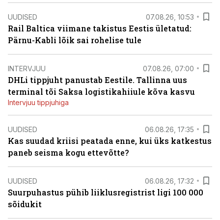
UUDISED
07.08.26, 10:53
Rail Baltica viimane takistus Eestis ületatud:
Pärnu-Kabli lõik sai rohelise tule
INTERVJUU
07.08.26, 07:00
DHLi tippjuht panustab Eestile. Tallinna uus
terminal tõi Saksa logistikahiiule kõva kasvu
Intervjuu tippjuhiga
UUDISED
06.08.26, 17:35
Kas suudad kriisi peatada enne, kui üks katkestus
paneb seisma kogu ettevõtte?
UUDISED
06.08.26, 17:32
Suurpuhastus pühib liiklusregistrist ligi 100 000
sõidukit