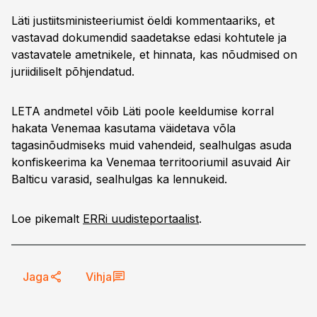
Läti justiitsministeeriumist öeldi kommentaariks, et
vastavad dokumendid saadetakse edasi kohtutele ja
vastavatele ametnikele, et hinnata, kas nõudmised on
juriidiliselt põhjendatud.
LETA andmetel võib Läti poole keeldumise korral
hakata Venemaa kasutama väidetava võla
tagasinõudmiseks muid vahendeid, sealhulgas asuda
konfiskeerima ka Venemaa territooriumil asuvaid Air
Balticu varasid, sealhulgas ka lennukeid.
Loe pikemalt
ERRi uudisteportaalist
.
Jaga
Vihja