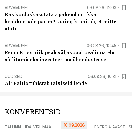
ARVAMUSED
06.08.26, 12:03
Kas korduskasutatav pakend on ikka
keskkonnale parim? Uuring kinnitab, et mitte
alati
ARVAMUSED
06.08.26, 10:45
Remo Kirss: riik peab väljaspool pealinna elu
säilitamiseks investeerima ühendustesse
UUDISED
06.08.26, 10:31
Air Baltic tühistab talviseid lende
KONVERENTSID
16.09.2026
TALLINN - IDA-VIRUMAA
ENERGIA AVASTUS