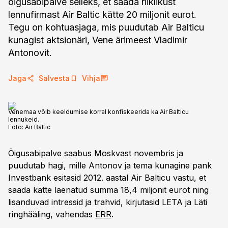
õigusabipalve selleks, et saada riiklikust
lennufirmast Air Baltic kätte 20 miljonit eurot.
Tegu on kohtuasjaga, mis puudutab Air Balticu
kunagist aktsionäri, Vene ärimeest Vladimir
Antonovit.
Jaga
Salvesta
Vihja
Venemaa võib keeldumise korral konfiskeerida ka Air Balticu
lennukeid.
Foto:
Air Baltic
Õigusabipalve saabus Moskvast novembris ja
puudutab hagi, mille Antonov ja tema kunagine pank
Investbank esitasid 2012. aastal Air Balticu vastu, et
saada kätte laenatud summa 18,4 miljonit eurot ning
lisanduvad intressid ja trahvid, kirjutasid LETA ja Läti
ringhääling, vahendas
ERR
.