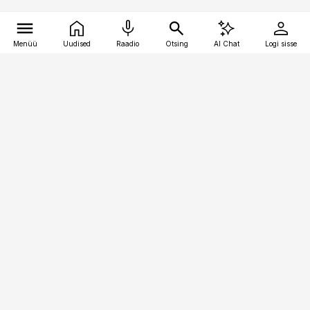
Menüü
Uudised
Raadio
Otsing
AI Chat
Logi sisse
Vana-Lõuna 39/1, 19094 Tallinn
(+372) 667 0111
logistikauudised@logistikauudised.ee
Telli
Reklaam
Firmast
Sisu kasutamisõigused
Ajakirjaniku
eetikakoodeks
Üldtingimused
Privaatsustingimused
Küpsiste poliitika
KKK
Eesti Meediaettevõtete
Eelistuste haldamine