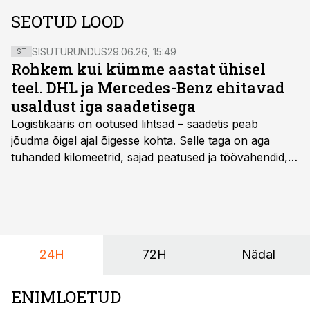
SEOTUD LOOD
SISUTURUNDUS
29.06.26, 15:49
ST
Rohkem kui kümme aastat ühisel
teel. DHL ja Mercedes-Benz ehitavad
usaldust iga saadetisega
Logistikaäris on ootused lihtsad – saadetis peab
jõudma õigel ajal õigesse kohta. Selle taga on aga
tuhanded kilomeetrid, sajad peatused ja töövahendid,
mille peale peab saama alati kindel olla. Just seepärast
on DHL usaldanud Mercedes-Benzi tarbesõidukeid
juba enam kui kümme aastat ning koostöö Vehoga on
selle aja jooksul kujunenud oluliseks osaks ettevõtte
igapäevasest tööst.
24H
72H
Nädal
ENIMLOETUD