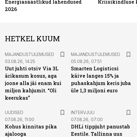
Energiasäästlikud lahendused
Kriisikindluse
2026
HETKEL KUUM
MAJANDUSTULEMUSED
MAJANDUSTULEMUSED
03.08.26, 14:25
05.08.26, 07:51
Uut juhti otsiv Via 3L
Smarten Logisticsi
ärikasum kosus, aga
käive langes 15% ja
joone alla jäi enam kui
puhaskahjum keris juba
miljon kahjumit. “Oli
üle 1,3 miljoni euro
keerukas”
UUDISED
INTERVJUU
07.08.26, 11:00
07.08.26, 07:00
Kohus kinnitas pika
DHLi tippjuht panustab
ajalooga
Eestile. Tallinna uus