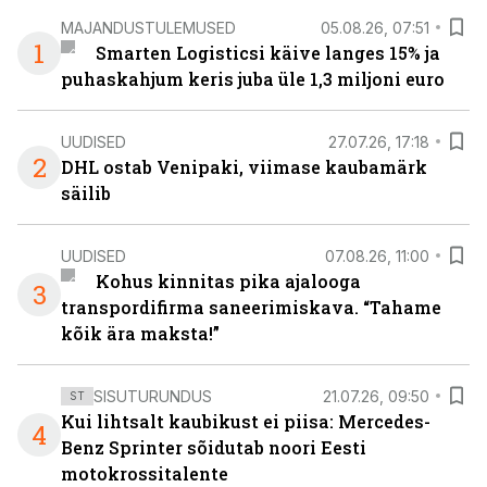
MAJANDUSTULEMUSED
05.08.26, 07:51
1
Smarten Logisticsi käive langes 15% ja
puhaskahjum keris juba üle 1,3 miljoni euro
UUDISED
27.07.26, 17:18
2
DHL ostab Venipaki, viimase kaubamärk
säilib
UUDISED
07.08.26, 11:00
Kohus kinnitas pika ajalooga
3
transpordifirma saneerimiskava. “Tahame
kõik ära maksta!”
SISUTURUNDUS
21.07.26, 09:50
ST
Kui lihtsalt kaubikust ei piisa: Mercedes-
4
Benz Sprinter sõidutab noori Eesti
motokrossitalente