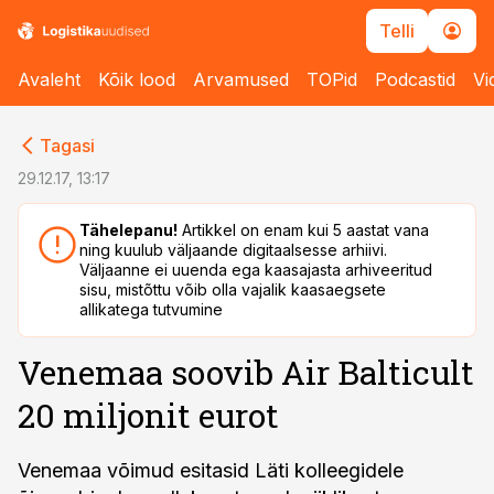
Telli
Avaleht
Kõik lood
Arvamused
TOPid
Podcastid
Vi
cebook
cebook
Tagasi
Twitter)
Twitter)
29.12.17, 13:17
kedIn
kedIn
Tähelepanu!
Artikkel on enam kui 5 aastat vana
ning kuulub väljaande digitaalsesse arhiivi.
ail
ail
Väljaanne ei uuenda ega kaasajasta arhiveeritud
sisu, mistõttu võib olla vajalik kaasaegsete
k
k
allikatega tutvumine
Venemaa soovib Air Balticult
20 miljonit eurot
Venemaa võimud esitasid Läti kolleegidele