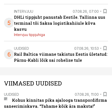
INTERVJUU
07.08.26, 07:00
DHLi tippjuht panustab Eestile. Tallinna uus
5
terminal tõi Saksa logistikahiiule kõva
kasvu
Intervjuu tippjuhiga
UUDISED
07.08.26, 10:53
6
Rail Baltica viimane takistus Eestis ületatud:
Pärnu-Kabli lõik sai rohelise tule
VIIMASED UUDISED
UUDISED
07.08.26, 11:00
Kohus kinnitas pika ajalooga transpordifirma
saneerimiskava. “Tahame kõik ära maksta!”