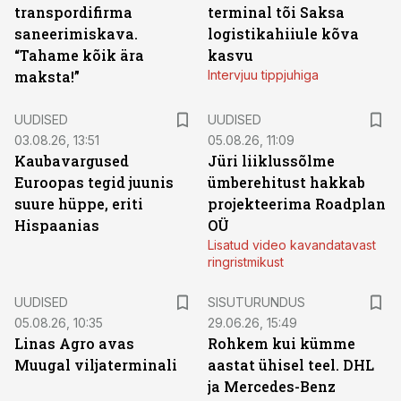
transpordifirma
terminal tõi Saksa
saneerimiskava.
logistikahiiule kõva
“Tahame kõik ära
kasvu
maksta!”
Intervjuu tippjuhiga
UUDISED
UUDISED
03.08.26, 13:51
05.08.26, 11:09
Kaubavargused
Jüri liiklussõlme
Euroopas tegid juunis
ümberehitust hakkab
suure hüppe, eriti
projekteerima Roadplan
Hispaanias
OÜ
Lisatud video kavandatavast
ringristmikust
ST
UUDISED
SISUTURUNDUS
05.08.26, 10:35
29.06.26, 15:49
Linas Agro avas
Rohkem kui kümme
Muugal viljaterminali
aastat ühisel teel. DHL
ja Mercedes-Benz