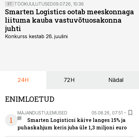
TÖÖKUULUTUSED
09.07.26, 10:36
ST
Smarten Logistics ootab meeskonnaga
liituma kauba vastuvõtuosakonna
juhti
Konkurss kestab 26. juulini
24H
72H
Nädal
ENIMLOETUD
MAJANDUSTULEMUSED
05.08.26, 07:51
1
Smarten Logisticsi käive langes 15% ja
puhaskahjum keris juba üle 1,3 miljoni euro