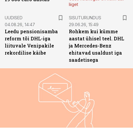
liiget
ST
UUDISED
SISUTURUNDUS
04.08.26, 14:47
29.06.26, 15:49
Leedu pensionisamba
Rohkem kui kümme
reform tõi DHL-iga
aastat ühisel teel. DHL
liituvale Venipakile
ja Mercedes-Benz
rekordilise käibe
ehitavad usaldust iga
saadetisega