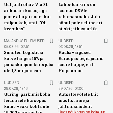
Uut juhti otsiv Via 3L
Lähis-Ida kriis on
ärikasum kosus, aga
saanud DSVle
joone alla jäi enam kui
rahamasinaks. Juhi
miljon kahjumit. “Oli
sõnul pole selline äri
keerukas”
siiski jätkusuutlik
MAJANDUSTULEMUSED
UUDISED
05.08.26, 07:51
03.08.26, 13:51
Smarten Logisticsi
Kaubavargused
käive langes 15% ja
Euroopas tegid juunis
puhaskahjum keris juba
suure hüppe, eriti
üle 1,3 miljoni euro
Hispaanias
UUDISED
UUDISED
29.07.26, 13:16
29.07.26, 01:00
Uuring: parkimiskoha
Autoettevõtete Liit
leidmisele Euroopas
muutis nime ja
kulub veoki kohta üle
juhtimismudelit
19 000 euro aastas
Uues nõukogus on kolm uut