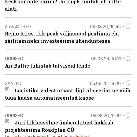
keskkonnale parim? Uuring kinnitab, et mitte
alati
ARVAMUSED
06.08.26, 10:45
Remo Kirss: riik peab väljaspool pealinna elu
säilitamiseks investeerima ühendustesse
UUDISED
06.08.26, 10:31
Air Baltic tühistab talviseid lende
SAATED
05.08.26, 14:00
Logistika valest otsast digitaliseerimine võib
tuua kaasa automatiseeritud kaose
UUDISED
05.08.26, 11:09
Jüri liiklussõlme ümberehitust hakkab
projekteerima Roadplan OÜ
Lisatud video kavandatavast ringristmikust