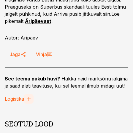
Praeguseks on Superbus skandaali tuules Eesti tolmu
jalgelt pühkinud, kuid Arriva püsib jätkuvalt siin.Loe
pikemalt
Äripäevast
.
Autor: Äripaev
Jaga
Vihja
See teema pakub huvi?
Hakka neid märksõnu jälgima
ja saad alati teavituse, kui sel teemal ilmub midagi uut!
Logistika
SEOTUD LOOD