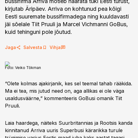
bussifirma Arriva mõtleb haarata tüki Eesti turust,
kirjutab Äripäev. Arriva on kohtunud pea kõigi
Eesti suuremate bussifirmadega ning kuuldavasti
jäi sõelale Tiit Pruuli ja Marcel Vichmanni GoBus,
kuid tehinguni pole jõutud.
Jaga
Salvesta
Vihja
Foto:
Veiko Tõkman
“Olete kolmas ajakirjanik, kes sel teemal tahab rääkida.
Ma ei tea, mis jutud need on, aga allikas ei ole väga
usaldusväärne,” kommenteeris GoBusi omanik Tiit
Pruuli.
Laia haardega, näiteks Suurbritannias ja Rootsis kanda
kinnitanud Arriva uuris Superbusi kärarikka turule
trügimise varjus Eestis maad juba kaks aastat tagasi.