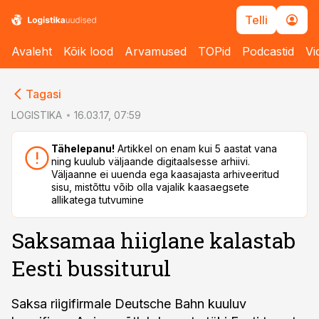
Telli
Avaleht
Kõik lood
Arvamused
TOPid
Podcastid
Vi
cebook
cebook
Tagasi
Twitter)
Twitter)
LOGISTIKA
16.03.17, 07:59
kedIn
kedIn
Tähelepanu!
Artikkel on enam kui 5 aastat vana
ning kuulub väljaande digitaalsesse arhiivi.
ail
ail
Väljaanne ei uuenda ega kaasajasta arhiveeritud
sisu, mistõttu võib olla vajalik kaasaegsete
k
k
allikatega tutvumine
Saksamaa hiiglane kalastab
Eesti bussiturul
Saksa riigifirmale Deutsche Bahn kuuluv