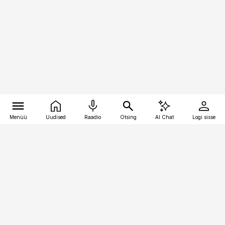
Menüü
Uudised
Raadio
Otsing
AI Chat
Logi sisse
Vana-Lõuna 39/1, 19094 Tallinn
(+372) 667 0111
logistikauudised@logistikauudised.ee
Telli
Reklaam