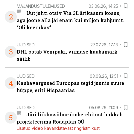
MAJANDUSTULEMUSED
03.08.26, 14:25
Uut juhti otsiv Via 3L ärikasum kosus,
2
aga joone alla jäi enam kui miljon kahjumit.
“Oli keerukas”
UUDISED
27.07.26, 17:18
3
DHL ostab Venipaki, viimase kaubamärk
säilib
UUDISED
03.08.26, 13:51
4
Kaubavargused Euroopas tegid juunis suure
hüppe, eriti Hispaanias
UUDISED
05.08.26, 11:09
Jüri liiklussõlme ümberehitust hakkab
5
projekteerima Roadplan OÜ
Lisatud video kavandatavast ringristmikust