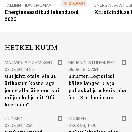
16.09.2026
TALLINN - IDA-VIRUMAA
ENERGIA AVASTUS
Energiasäästlikud lahendused
Kriisikindluse
2026
HETKEL KUUM
MAJANDUSTULEMUSED
MAJANDUSTULEMUSED
03.08.26, 14:25
05.08.26, 07:51
Uut juhti otsiv Via 3L
Smarten Logisticsi
ärikasum kosus, aga
käive langes 15% ja
joone alla jäi enam kui
puhaskahjum keris juba
miljon kahjumit. “Oli
üle 1,3 miljoni euro
keerukas”
UUDISED
UUDISED
03.08.26, 13:51
07.08.26, 11:00