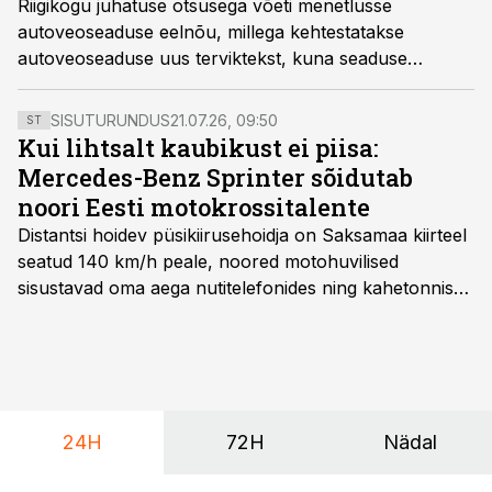
Riigikogu juhatuse otsusega võeti menetlusse
autoveoseaduse eelnõu, millega kehtestatakse
autoveoseaduse uus terviktekst, kuna seaduse
muudatused on läbivad. Seadus reguleerib
autovedude korraldamist ja kehtestab nõuded
SISUTURUNDUS
21.07.26, 09:50
ST
autovedusid korraldavatele ja seotud isikutele.
Kui lihtsalt kaubikust ei piisa:
Mercedes-Benz Sprinter sõidutab
noori Eesti motokrossitalente
Distantsi hoidev püsikiirusehoidja on Saksamaa kiirteel
seatud 140 km/h peale, noored motohuvilised
sisustavad oma aega nutitelefonides ning kahetonnises
järelhaagises veerevad kaasa krossitsiklid koos vajaliku
varustusega. Õige pea on Prantsusmaal, Romagnes
algamas juuniorite motokrossi
maailmameistrivõistlused.
24H
72H
Nädal