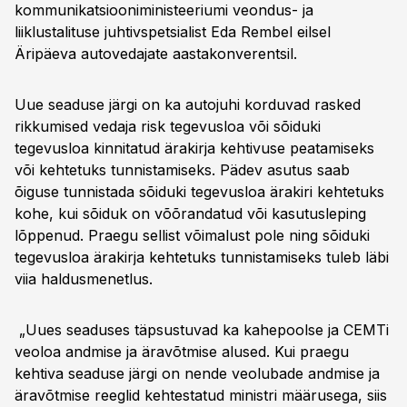
kommunikatsiooniministeeriumi veondus- ja
liiklustalituse juhtivspetsialist Eda Rembel eilsel
Äripäeva autovedajate aastakonverentsil.
Uue seaduse järgi on ka autojuhi korduvad rasked
rikkumised vedaja risk tegevusloa või sõiduki
tegevusloa kinnitatud ärakirja kehtivuse peatamiseks
või kehtetuks tunnistamiseks. Pädev asutus saab
õiguse tunnistada sõiduki tegevusloa ärakiri kehtetuks
kohe, kui sõiduk on võõrandatud või kasutusleping
lõppenud. Praegu sellist võimalust pole ning sõiduki
tegevusloa ärakirja kehtetuks tunnistamiseks tuleb läbi
viia haldusmenetlus.
„Uues seaduses täpsustuvad ka kahepoolse ja CEMTi
veoloa andmise ja äravõtmise alused. Kui praegu
kehtiva seaduse järgi on nende veolubade andmise ja
äravõtmise reeglid kehtestatud ministri määrusega, siis