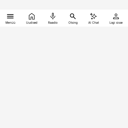
Menüü
Uudised
Raadio
Otsing
AI Chat
Logi sisse
Vana-Lõuna 39/1, 19094 Tallinn
(+372) 667 0111
logistikauudised@logistikauudised.ee
Telli
Reklaam
Firmast
Sisu kasutamisõigused
Ajakirjaniku
eetikakoodeks
Üldtingimused
Privaatsustingimused
Küpsiste poliitika
KKK