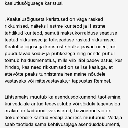
kaalutlusõigusega karistusi.
„Kaalutlusõiguseta karistused on väga rasked
rikkumised, näiteks I astme kuriteod ja II astme
tahtlikud kuriteod, samuti maksukorralduse seaduse
teatud rikkumised ja tolliseaduse rasked rikkumised.
Kaalutlusõigusega karistuste hulka jäävad need, mis
puudutavad sõidu- ja puhkeaega ning nende puhul
toimub haldusmenetlus, mille viib läbi pädev astus, kes
hindab, kas need rikkumised on sellise kaaluga, et
ettevõtte peaks tunnistama hea maine nõudele
vastavaks või mittevastavaks,“ täpsustas Rembel.
Lihtsamaks muutub ka asendusdokumendi taotlemine,
kui vedajale antud tegevusluba või sõiduki tegevusloa
ärakiri on kadunud, varastatud, hävinenud või on
dokumendile kantud vedaja aadress muutunud. Vedaja
saab taotleda sama kehtivusajaga asendusdokumenti,