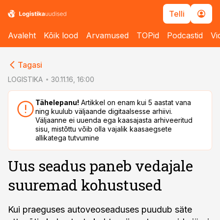
Telli
Avaleht
Kõik lood
Arvamused
TOPid
Podcastid
Vi
cebook
cebook
Tagasi
Twitter)
Twitter)
LOGISTIKA
30.11.16, 16:00
kedIn
kedIn
Tähelepanu!
Artikkel on enam kui 5 aastat vana
ning kuulub väljaande digitaalsesse arhiivi.
ail
ail
Väljaanne ei uuenda ega kaasajasta arhiveeritud
sisu, mistõttu võib olla vajalik kaasaegsete
k
k
allikatega tutvumine
Uus seadus paneb vedajale
suuremad kohustused
Kui praeguses autoveoseaduses puudub säte