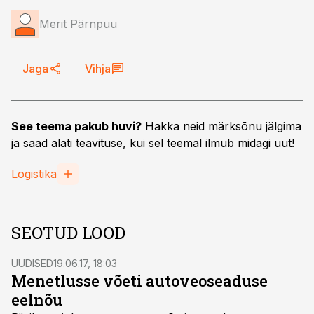
Merit Pärnpuu
Jaga
Vihja
See teema pakub huvi?
Hakka neid märksõnu jälgima
ja saad alati teavituse, kui sel teemal ilmub midagi uut!
Logistika
SEOTUD LOOD
UUDISED
19.06.17, 18:03
Menetlusse võeti autoveoseaduse
eelnõu