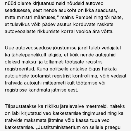
nüüd oleme kirjutanud neid nõudeid autoveo
seadusesse, sest nende asukoht on ikka seaduses,
mitte ministri määruses,“ mainis Rembel ning tõi näite,
et tulevikus võib pädev asutus korduvate raskete
autoveoalaste rikkumiste korral veoloa ära võtta.
Uue autoveoseaduse jõustumise järel tuleb vedajatel
ka tähelepanelikult jälgida, et kõik nende autojuhid
oleksid maksu- ja tolliameti töötajate registris
registreeritud. Kuna politseile antakse õigus hakata
autojuhtide töötamist registrist kontrollima, võib vedajat
trahvida autojuhi mitteametlikult töötamise või
registrisse kandmata jätmise eest.
Täpsustatakse ka riikliku järelevalve meetmeid, näiteks
on läbi kirjutatud veo katkestamise tingimused ning ka
trahvide maksmata jätmine võib kaasa tuua veo
katkestamise. „Justiitsministeerium on sellele praegu