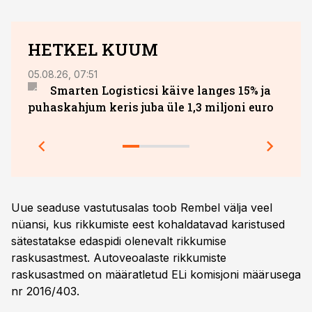
HETKEL KUUM
05.08.26, 07:51
27.07.
Smarten Logisticsi käive langes 15% ja
DHL 
puhaskahjum keris juba üle 1,3 miljoni euro
säili
Uue seaduse vastutusalas toob Rembel välja veel
nüansi, kus rikkumiste eest kohaldatavad karistused
sätestatakse edaspidi olenevalt rikkumise
raskusastmest. Autoveoalaste rikkumiste
raskusastmed on määratletud ELi komisjoni määrusega
nr 2016/403.