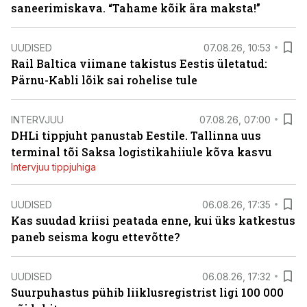
saneerimiskava. “Tahame kõik ära maksta!”
UUDISED
07.08.26, 10:53
Rail Baltica viimane takistus Eestis ületatud:
Pärnu-Kabli lõik sai rohelise tule
INTERVJUU
07.08.26, 07:00
DHLi tippjuht panustab Eestile. Tallinna uus
terminal tõi Saksa logistikahiiule kõva kasvu
Intervjuu tippjuhiga
UUDISED
06.08.26, 17:35
Kas suudad kriisi peatada enne, kui üks katkestus
paneb seisma kogu ettevõtte?
UUDISED
06.08.26, 17:32
Suurpuhastus pühib liiklusregistrist ligi 100 000