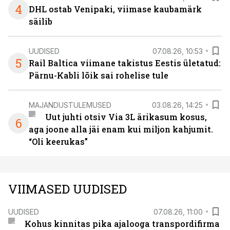
4
DHL ostab Venipaki, viimase kaubamärk
säilib
UUDISED
07.08.26, 10:53
5
Rail Baltica viimane takistus Eestis ületatud:
Pärnu-Kabli lõik sai rohelise tule
MAJANDUSTULEMUSED
03.08.26, 14:25
Uut juhti otsiv Via 3L ärikasum kosus,
6
aga joone alla jäi enam kui miljon kahjumit.
“Oli keerukas”
VIIMASED UUDISED
UUDISED
07.08.26, 11:00
Kohus kinnitas pika ajalooga transpordifirma