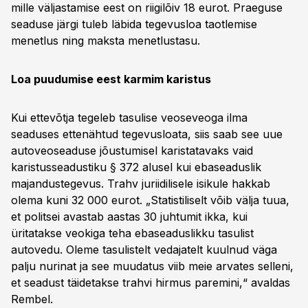
mille väljastamise eest on riigilõiv 18 eurot. Praeguse
seaduse järgi tuleb läbida tegevusloa taotlemise
menetlus ning maksta menetlustasu.
Loa puudumise eest karmim karistus
Kui ettevõtja tegeleb tasulise veoseveoga ilma
seaduses ettenähtud tegevusloata, siis saab see uue
autoveoseaduse jõustumisel karistatavaks vaid
karistusseadustiku § 372 alusel kui ebaseaduslik
majandustegevus. Trahv juriidilisele isikule hakkab
olema kuni 32 000 eurot. „Statistiliselt võib välja tuua,
et politsei avastab aastas 30 juhtumit ikka, kui
üritatakse veokiga teha ebaseaduslikku tasulist
autovedu. Oleme tasulistelt vedajatelt kuulnud väga
palju nurinat ja see muudatus viib meie arvates selleni,
et seadust täidetakse trahvi hirmus paremini,“ avaldas
Rembel.