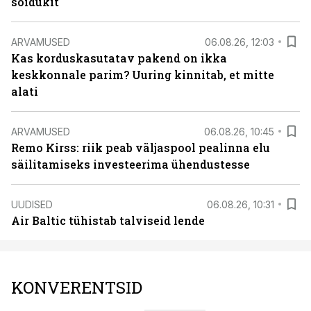
sõidukit
ARVAMUSED
06.08.26, 12:03
Kas korduskasutatav pakend on ikka
keskkonnale parim? Uuring kinnitab, et mitte
alati
ARVAMUSED
06.08.26, 10:45
Remo Kirss: riik peab väljaspool pealinna elu
säilitamiseks investeerima ühendustesse
UUDISED
06.08.26, 10:31
Air Baltic tühistab talviseid lende
KONVERENTSID