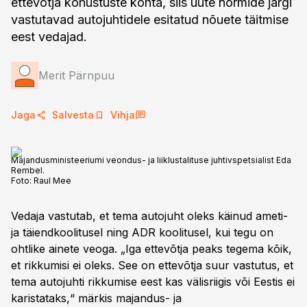
ettevõtja kohustuste kohta, siis uute normide järgi
vastutavad autojuhtidele esitatud nõuete täitmise
eest vedajad.
Merit Pärnpuu
Jaga
Salvesta
Vihja
Majandusministeeriumi veondus- ja liiklustalituse juhtivspetsialist Eda
Rembel.
Foto:
Raul Mee
Vedaja vastutab, et tema autojuht oleks käinud ameti-
ja täiendkoolitusel ning ADR koolitusel, kui tegu on
ohtlike ainete veoga. „Iga ettevõtja peaks tegema kõik,
et rikkumisi ei oleks. See on ettevõtja suur vastutus, et
tema autojuhti rikkumise eest kas välisriigis või Eestis ei
karistataks,“ märkis majandus- ja