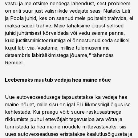
vastu ja me otsime nendega lahendust, sest probleem
on eriti suur just välisriikide vedajate seas. Näiteks Läti
ja Poola juhid, kes on saanud meie politseilt trahvida, ei
maksa sageli trahve. Meie tahaksime õigust sellised
juhid juhtimisest kõrvaldada või vedu seisma panna,
kuid justiitsministeeriumiga ei õnnestunud seda sellisel
kujul läbi viia. Vaatame, millise tulemuseni me
detsembris läbirääkimistega jõuame,“ tähendas
Rembel.
Leebemaks muutub vedaja hea maine nõue
Uue autoveoseadusega täpsustatakse ka vedaja hea
maine nõuet, mille sisu on igal ELi liikmesriigil õigus ise
kehtestada. Kui praegu võib suure raskusastmega
rikkumiste puhul ettevõtjalt tegevusloa ära võtta ja
tunnistada ta hea maine nõudele mittevastavaks, siis
uues autoveoseaduses eristatakse kaalutlusõiguseta ja