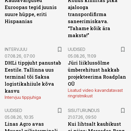
Kaubavargused
Kohus kinnitas pika
Euroopas tegid juunis
ajalooga
suure hüppe, eriti
transpordifirma
Hispaanias
saneerimiskava.
“Tahame kõik ära
maksta!”
INTERVJUU
UUDISED
07.08.26, 07:00
05.08.26, 11:09
DHLi tippjuht panustab
Jüri liiklussõlme
Eestile. Tallinna uus
ümberehitust hakkab
terminal tõi Saksa
projekteerima Roadplan
logistikahiiule kõva
OÜ
kasvu
Lisatud video kavandatavast
ringristmikust
Intervjuu tippjuhiga
ST
UUDISED
SISUTURUNDUS
05.08.26, 10:35
21.07.26, 09:50
Linas Agro avas
Kui lihtsalt kaubikust
Muugal viljaterminali
ei piisa: Mercedes-Benz