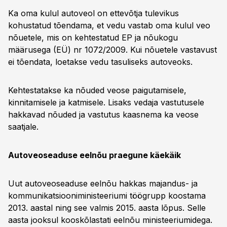
Ka oma kulul autoveol on ettevõtja tulevikus
kohustatud tõendama, et vedu vastab oma kulul veo
nõuetele, mis on kehtestatud EP ja nõukogu
määrusega (EÜ) nr 1072/2009. Kui nõuetele vastavust
ei tõendata, loetakse vedu tasuliseks autoveoks.
Kehtestatakse ka nõuded veose paigutamisele,
kinnitamisele ja katmisele. Lisaks vedaja vastutusele
hakkavad nõuded ja vastutus kaasnema ka veose
saatjale.
Autoveoseaduse eelnõu praegune käekäik
Uut autoveoseaduse eelnõu hakkas majandus- ja
kommunikatsiooniministeeriumi töögrupp koostama
2013. aastal ning see valmis 2015. aasta lõpus. Selle
aasta jooksul kooskõlastati eelnõu ministeeriumidega.