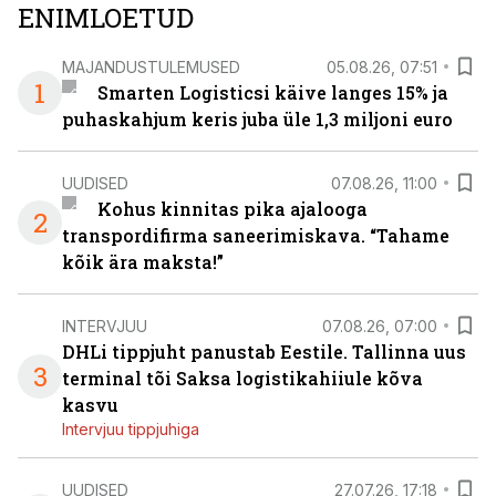
ENIMLOETUD
MAJANDUSTULEMUSED
05.08.26, 07:51
1
Smarten Logisticsi käive langes 15% ja
puhaskahjum keris juba üle 1,3 miljoni euro
UUDISED
07.08.26, 11:00
Kohus kinnitas pika ajalooga
2
transpordifirma saneerimiskava. “Tahame
kõik ära maksta!”
INTERVJUU
07.08.26, 07:00
DHLi tippjuht panustab Eestile. Tallinna uus
3
terminal tõi Saksa logistikahiiule kõva
kasvu
Intervjuu tippjuhiga
UUDISED
27.07.26, 17:18