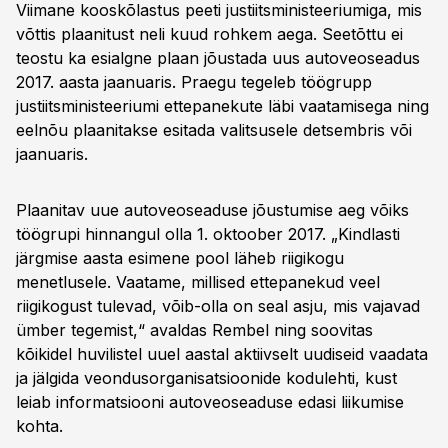
Viimane kooskõlastus peeti justiitsministeeriumiga, mis
võttis plaanitust neli kuud rohkem aega. Seetõttu ei
teostu ka esialgne plaan jõustada uus autoveoseadus
2017. aasta jaanuaris. Praegu tegeleb töögrupp
justiitsministeeriumi ettepanekute läbi vaatamisega ning
eelnõu plaanitakse esitada valitsusele detsembris või
jaanuaris.
Plaanitav uue autoveoseaduse jõustumise aeg võiks
töögrupi hinnangul olla 1. oktoober 2017. „Kindlasti
järgmise aasta esimene pool läheb riigikogu
menetlusele. Vaatame, millised ettepanekud veel
riigikogust tulevad, võib-olla on seal asju, mis vajavad
ümber tegemist,“ avaldas Rembel ning soovitas
kõikidel huvilistel uuel aastal aktiivselt uudiseid vaadata
ja jälgida veondusorganisatsioonide kodulehti, kust
leiab informatsiooni autoveoseaduse edasi liikumise
kohta.