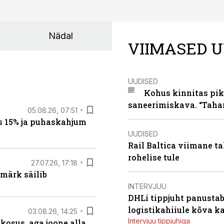
Nädal
VIIMASED U
UUDISED
Kohus kinnitas pik
saneerimiskava. “Taha
05.08.26, 07:51
s 15% ja puhaskahjum
UUDISED
Rail Baltica viimane ta
rohelise tule
27.07.26, 17:18
märk säilib
INTERVJUU
DHLi tippjuht panustab 
logistikahiiule kõva k
03.08.26, 14:25
Intervjuu tippjuhiga
 kosus, aga joone alla