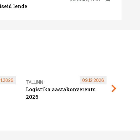
iseid lende
11.2026
09.12.2026
Pärnu ta
TALLINN
Logistika aastakonverents
2027
2026