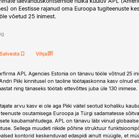
rimate laevanduskontsernide hulka kuuluv APL (Ameri
nes) on Eestisse rajanud oma Euroopa tugiteenuste ke
öle võetud 25 inimest.
ig
Salvesta
Vihja
tarfirma APL Agencies Estonia on tänavu tööle võtnud 25 in
 Andri Piiki kinnitusel on taoline töötajaskonna kasv olnud e
aastat ning tänaseks töötab ettevõttes juba üle 130 inimese.
ajate arvu kasv ei ole aga Piiki väitel seotud kohaliku ka
 teenuste osutamisega Euroopa ja Türgi sadamatesse sõitva
sealsete kaubamahtudega. APL on tänavu läbi viinud globaalse
tuse. Sellega muudeti riikide põhine struktuur funktsioonip
ealsed kontorid keskenduvad edaspidi ainult müügile, et mü