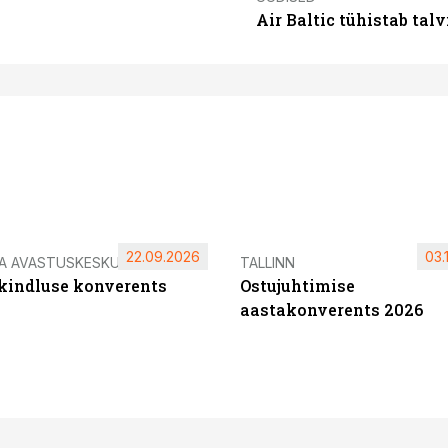
Air Baltic tühistab talv
22.09.2026
03.
IA AVASTUSKESKUS
TALLINN
ikindluse konverents
Ostujuhtimise
aastakonverents 2026