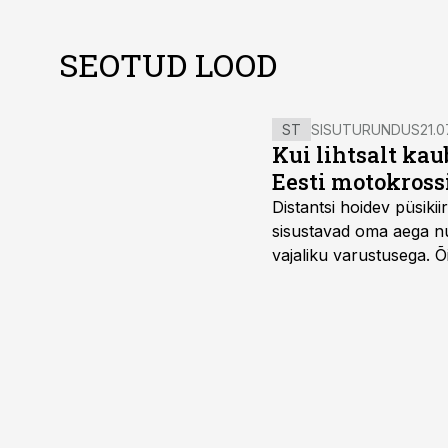
SEOTUD LOOD
ST
SISUTURUNDUS
21.0
Kui lihtsalt kau
Eesti motokross
Distantsi hoidev püsik
sisustavad oma aega nu
vajaliku varustusega. 
maailmameistrivõistluse