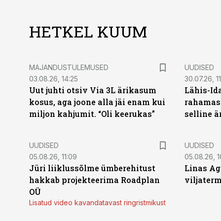
HETKEL KUUM
MAJANDUSTULEMUSED
UUDISED
03.08.26, 14:25
30.07.26, 11
Uut juhti otsiv Via 3L ärikasum
Lähis-Id
kosus, aga joone alla jäi enam kui
rahamasi
miljon kahjumit. “Oli keerukas”
selline ä
UUDISED
UUDISED
05.08.26, 11:09
05.08.26, 1
Jüri liiklussõlme ümberehitust
Linas Ag
hakkab projekteerima Roadplan
viljaterm
OÜ
Lisatud video kavandatavast ringristmikust