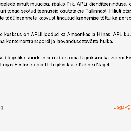
egeleda ainult müügiga, rääkis Piik. APLi klienditeeninduse,
uuri toega seotud teenuseid osutatakse Tallinnast. Hiljuti otsi
e tööülesannete kasvust tingutud laienemise tõttu ka person
ne kesksus on APLil loodud ka Ameerikas ja Hiinas. APL k
ma konteinertranspordi ja laevandusettevõtte hulka.
ed logistika suurkontsernid on oma tugiüksusi ka varem Ee
al rajas Eestisse oma IT-tugikeskuse Kühne+Nagel.
ig
Jaga