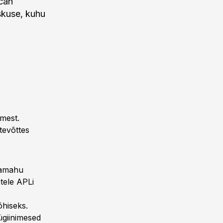
can
skuse, kuhu
imest.
ttevõttes
ubamahu
tele APLi
õhiseks.
ügiinimesed