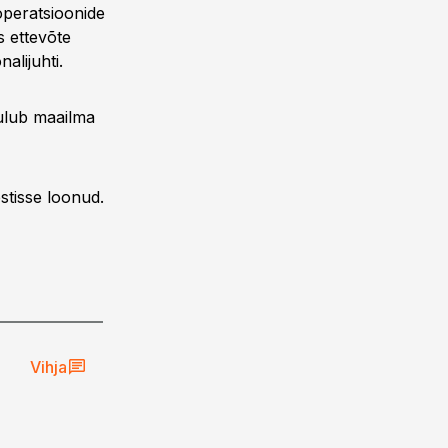
 operatsioonide
s ettevõte
alijuhti.
uulub maailma
stisse loonud.
Vihja