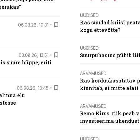
keerukas”
UUDISED
Kas suudad kriisi peat
06.08.26, 10:31
kogu ettevõtte?
UUDISED
Suurpuhastus pühib liik
03.08.26, 13:51
s suure hüppe, eriti
ARVAMUSED
Kas korduskasutatav p
kinnitab, et mitte alati
06.08.26, 10:45
alinna elu
stesse
ARVAMUSED
Remo Kirss: riik peab v
investeerima ühendust
UUDISED