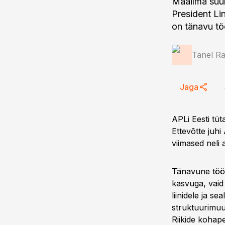
Maailma suu
President Li
on tänavu tö
Tanel Ra
Jaga
APLi Eesti tü
Ettevõtte juhi
viimased neli 
Tänavune tööt
kasvuga, vaid
liinidele ja 
struktuurimuu
Riikide kohap