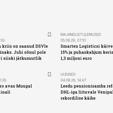
MAJANDUSTULEMUSED
:55
05.08.26, 07:51
a kriis on saanud DSVle
Smarten Logisticsi käive
naks. Juhi sõnul pole
15% ja puhaskahjum keris
ri siiski jätkusuutlik
1,3 miljoni euro
UUDISED
0:35
04.08.26, 14:47
ro avas Muugal
Leedu pensionisamba ref
inali
DHL-iga liituvale Venipa
rekordilise käibe