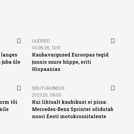
UUDISED
03.08.26, 13:51
 langes
Kaubavargused Euroopas tegid
 juba üle
juunis suure hüppe, eriti
Hispaanias
ST
SISUTURUNDUS
21.07.26, 09:50
orm tõi
Kui lihtsalt kaubikust ei piisa:
kile
Mercedes-Benz Sprinter sõidutab
noori Eesti motokrossitalente