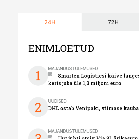
24H
72H
ENIMLOETUD
MAJANDUSTULEMUSED
1
Smarten Logisticsi käive lange
keris juba üle 1,3 miljoni euro
UUDISED
2
DHL ostab Venipaki, viimase kauba
MAJANDUSTULEMUSED
3
Uut juhti otsiv Via 3L ärikasum