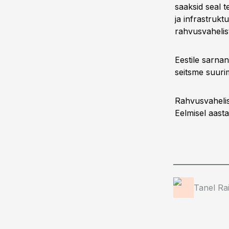
saaksid seal t
ja infrastrukt
rahvusvahelist
Eestile sarna
seitsme suuri
Rahvusvahelis
Eelmisel aast
Tanel Ra