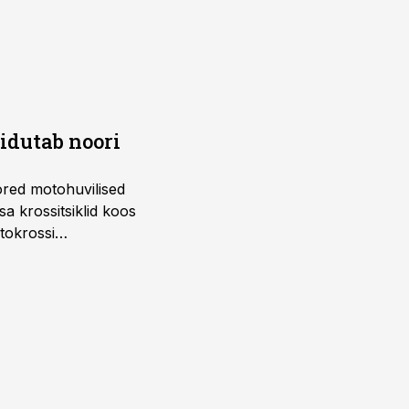
õidutab noori
ored motohuvilised
a krossitsiklid koos
tokrossi