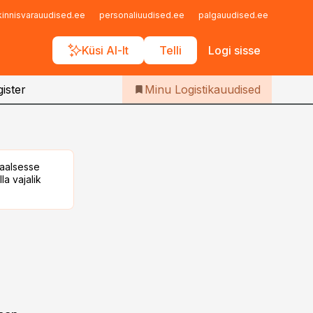
Iseteenindus
kinnisvarauudised.ee
personaliuudised.ee
palgauudised.ee
finant
Telli Logistikauudised
Küsi AI-lt
Telli
Logi sisse
ister
Minu Logistikauudised
taalsesse
la vajalik