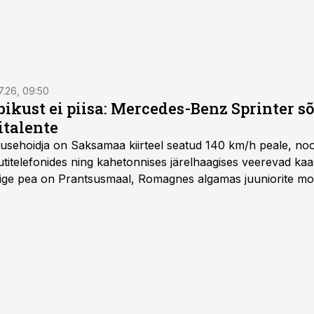
7.26, 09:50
bikust ei piisa: Mercedes-Benz Sprinter s
italente
iirusehoidja on Saksamaa kiirteel seatud 140 km/h peale, no
titelefonides ning kahetonnises järelhaagises veerevad kaas
Õige pea on Prantsusmaal, Romagnes algamas juuniorite mo
d.