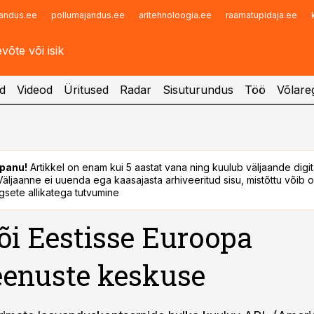
andus.ee
pollumajandus.ee
aritehnoloogia.ee
raamatupidaja.ee
Infopank
Radar
d
Videod
Üritused
Radar
Sisuturundus
Töö
Võlareg
panu!
Artikkel on enam kui 5 aastat vana ning kuulub väljaande digi
. Väljaanne ei uuenda ega kaasajasta arhiveeritud sisu, mistõttu võib ol
sete allikatega tutvumine
õi Eestisse Euroopa
eenuste keskuse