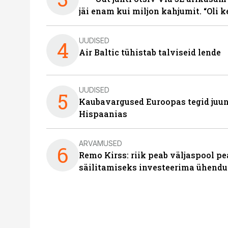
jäi enam kui miljon kahjumit. “Oli 
UUDISED
4
Air Baltic tühistab talviseid lende
UUDISED
5
Kaubavargused Euroopas tegid juuni
Hispaanias
ARVAMUSED
6
Remo Kirss: riik peab väljaspool pe
säilitamiseks investeerima ühendu