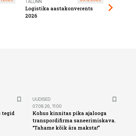
Pärnu ta
TALLINN
Logistika aastakonverents
2027
2026
UUDISED
07.08.26, 11:00
 tegid
Kohus kinnitas pika ajalooga
transpordifirma saneerimiskava.
“Tahame kõik ära maksta!”