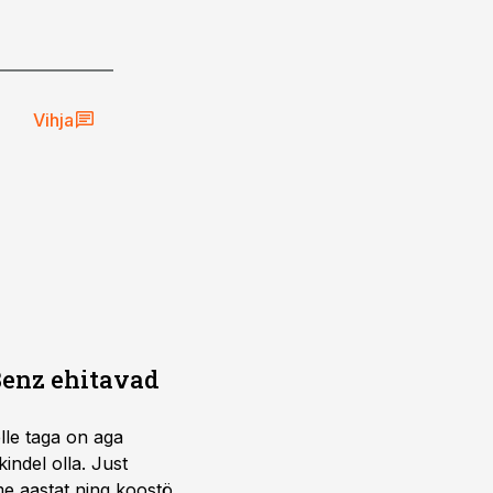
Vihja
Benz ehitavad
elle taga on aga
indel olla. Just
e aastat ning koostöö