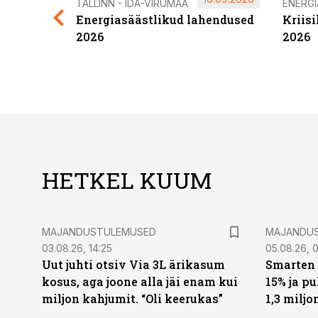
TALLINN - IDA-VIRUMAA
ENERG
Energiasäästlikud lahendused
Kriis
2026
2026
HETKEL KUUM
MAJANDUSTULEMUSED
MAJANDU
03.08.26, 14:25
05.08.26, 0
Uut juhti otsiv Via 3L ärikasum
Smarten 
kosus, aga joone alla jäi enam kui
15% ja p
miljon kahjumit. “Oli keerukas”
1,3 miljo