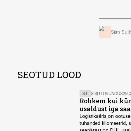
Siim Sul
SEOTUD LOOD
ST
SISUTURUNDUS
29.0
Rohkem kui kümm
usaldust iga sa
Logistikaäris on ootuse
tuhanded kilomeetrid, s
seepärast on DHL usal