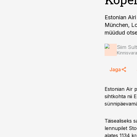
Estonian Ai
München, Lo
müüdud otsel
Siim Sul
Kinnisvar
Jaga
Estonian Air 
sihtkohta nii 
sünnipäevamän
Täisealiseks 
lennupilet St
alates 1134 kr