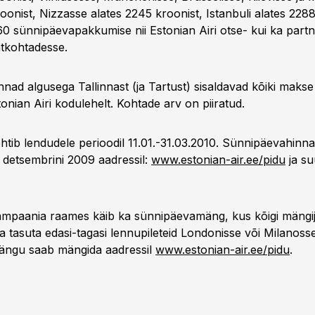
oonist, Nizzasse alates 2245 kroonist, Istanbuli alates 228
60 sünnipäevapakkumise nii Estonian Airi otse- kui ka part
htkohtadesse.
ad algusega Tallinnast (ja Tartust) sisaldavad kõiki makse 
stonian Airi kodulehelt. Kohtade arv on piiratud.
tib lendudele perioodil 11.01.-31.03.2010. Sünnipäevahinnag
. detsembrini 2009 aadressil:
www.estonian-air.ee/pidu
ja s
.
mpaania raames käib ka sünnipäevamäng, kus kõigi mängij
ja tasuta edasi-tagasi lennupileteid Londonisse või Milanosse
ngu saab mängida aadressil
www.estonian-air.ee/pidu
.