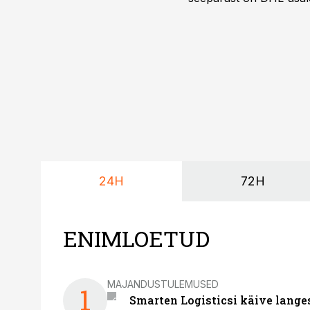
Vehoga on selle aja joo
24H
72H
ENIMLOETUD
MAJANDUSTULEMUSED
1
Smarten Logisticsi käive lange