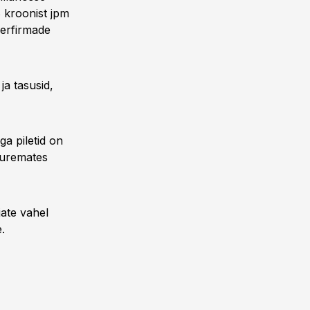
8 kroonist jpm
nerfirmade
ja tasusid,
a piletid on
uuremates
ate vahel
.