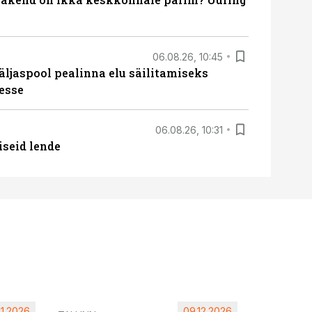
06.08.26, 10:45
äljaspool pealinna elu säilitamiseks
esse
06.08.26, 10:31
iseid lende
11.2026
09.12.2026