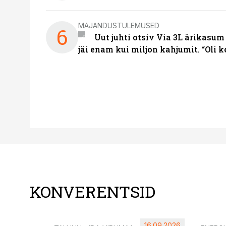
MAJANDUSTULEMUSED
6
Uut juhti otsiv Via 3L ärikasum
jäi enam kui miljon kahjumit. “Oli 
KONVERENTSID
16.09.2026