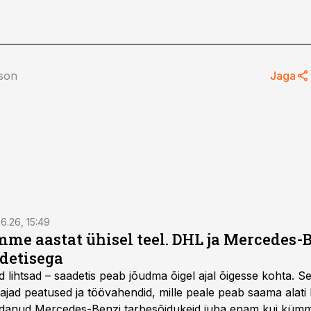
tson
Jaga
6.26, 15:49
e aastat ühisel teel. DHL ja Mercedes-
adetisega
d lihtsad – saadetis peab jõudma õigel ajal õigesse kohta. S
ajad peatused ja töövahendid, mille peale peab saama alati k
danud Mercedes-Benzi tarbesõidukeid juba enam kui kümm