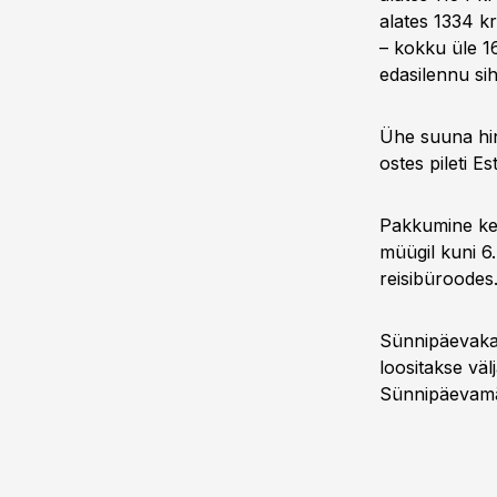
alates 1334 kr
– kokku üle 1
edasilennu si
Ühe suuna hinn
ostes pileti E
Pakkumine keh
müügil kuni 6
reisibüroodes
Sünnipäevaka
loositakse väl
Sünnipäevamä