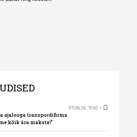
.
UDISED
07.08.26, 11:00
a ajalooga transpordifirma
me kõik ära maksta!”