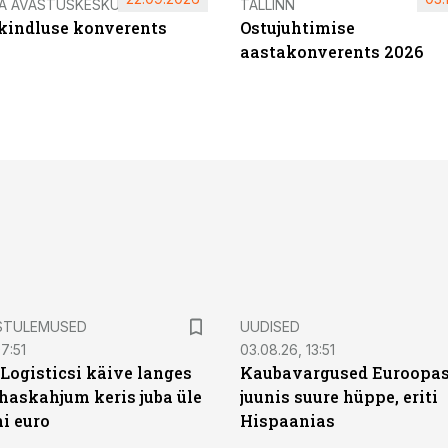
IA AVASTUSKESKUS
TALLINN
ikindluse konverents
Ostujuhtimise
aastakonverents 2026
STULEMUSED
UUDISED
7:51
03.08.26, 13:51
Logisticsi käive langes
Kaubavargused Euroopas
uhaskahjum keris juba üle
juunis suure hüppe, eriti
ni euro
Hispaanias