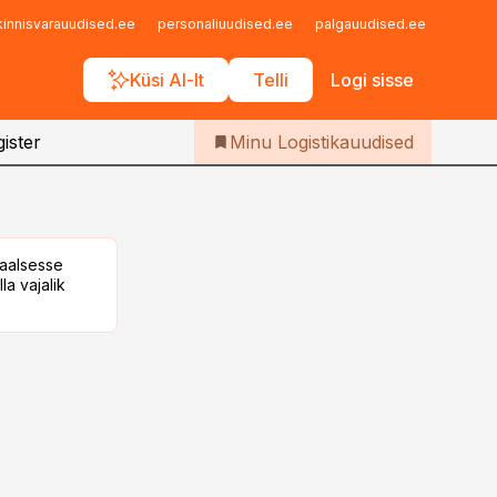
Iseteenindus
kinnisvarauudised.ee
personaliuudised.ee
palgauudised.ee
finant
Telli Logistikauudised
Küsi AI-lt
Telli
Logi sisse
ister
Minu Logistikauudised
taalsesse
la vajalik