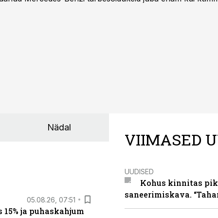
ksul kujunenud oluliseks osaks ettevõtte igapäevasest tööst
Nädal
VIIMASED U
UUDISED
Kohus kinnitas pik
saneerimiskava. “Taha
05.08.26, 07:51
s 15% ja puhaskahjum