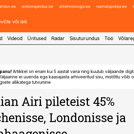
andus.ee
pollumajandus.ee
aritehnoloogia.ee
raamatupidaja.ee
Infopank
Radar
d
Videod
Üritused
Radar
Sisuturundus
Töö
Võlareg
panu!
Artikkel on enam kui 5 aastat vana ning kuulub väljaande digi
. Väljaanne ei uuenda ega kaasajasta arhiveeritud sisu, mistõttu võib ol
sete allikatega tutvumine
ian Airi pileteist 45%
enisse, Londonisse ja
nhaagenisse