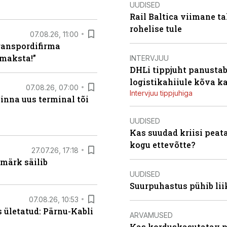
UUDISED
Rail Baltica viimane ta
rohelise tule
07.08.26, 11:00
ranspordifirma
maksta!”
INTERVJUU
DHLi tippjuht panustab 
logistikahiiule kõva k
07.08.26, 07:00
Intervjuu tippjuhiga
linna uus terminal tõi
UUDISED
Kas suudad kriisi peat
kogu ettevõtte?
27.07.26, 17:18
märk säilib
UUDISED
Suurpuhastus pühib liik
07.08.26, 10:53
s ületatud: Pärnu-Kabli
ARVAMUSED
Kas korduskasutatav p