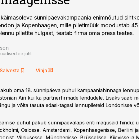
ri käimasoleva sünnipäevakampaania enimnõutud sihtk
ndon ja Kopenhaagen, mille piletimüük moodustab 45
ennu piletite hulgast, teatab firma oma pressiteates.
tson
auudised.ee juht
Salvesta
Vihja
pakub oma 18. sünnipäeva puhul kampaaniahinnaga lennupi
Estonian Airi kui ka partnerfirmade lendudele. Lisaks saab 
gu ja võita tasuta edasi-tagasi lennupileteid Londonisse võ
saamise puhul pakub sünnipäevalaps eriti magusaid hindu: 
ockholmi, Oslosse, Amsterdami, Kopenhaagenisse, Berliini j
oonist, Vilniusesse, Münchenisse, Brüsselisse, Kiievisse ja 