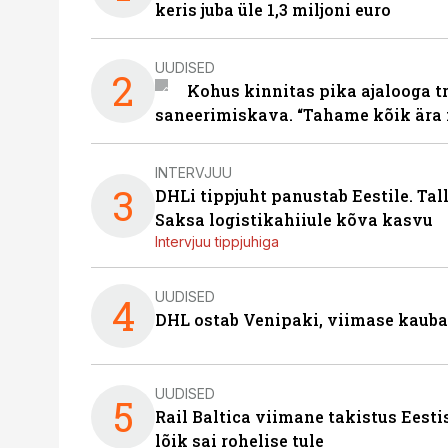
keris juba üle 1,3 miljoni euro
UUDISED
2
Kohus kinnitas pika ajalooga t
saneerimiskava. “Tahame kõik ära 
INTERVJUU
3
DHLi tippjuht panustab Eestile. Tal
Saksa logistikahiiule kõva kasvu
Intervjuu tippjuhiga
UUDISED
4
DHL ostab Venipaki, viimase kauba
UUDISED
5
Rail Baltica viimane takistus Eesti
lõik sai rohelise tule