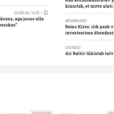
kinnitab, et mitte alati
03.08.26, 14:25
 kosus, aga joone alla
ARVAMUSED
keerukas”
Remo Kirss: riik peab v
investeerima ühendust
UUDISED
Air Baltic tühistab talv
22.09.2026
03.