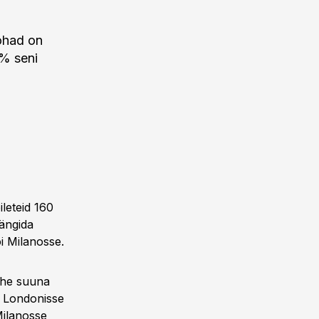
ohad on
% seni
leteid 160
mängida
i Milanosse.
ühe suuna
a Londonisse
Milanosse