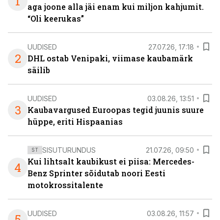
1
aga joone alla jäi enam kui miljon kahjumit.
“Oli keerukas”
UUDISED
27.07.26, 17:18
2
DHL ostab Venipaki, viimase kaubamärk
säilib
UUDISED
03.08.26, 13:51
3
Kaubavargused Euroopas tegid juunis suure
hüppe, eriti Hispaanias
SISUTURUNDUS
21.07.26, 09:50
ST
Kui lihtsalt kaubikust ei piisa: Mercedes-
4
Benz Sprinter sõidutab noori Eesti
motokrossitalente
UUDISED
03.08.26, 11:57
5