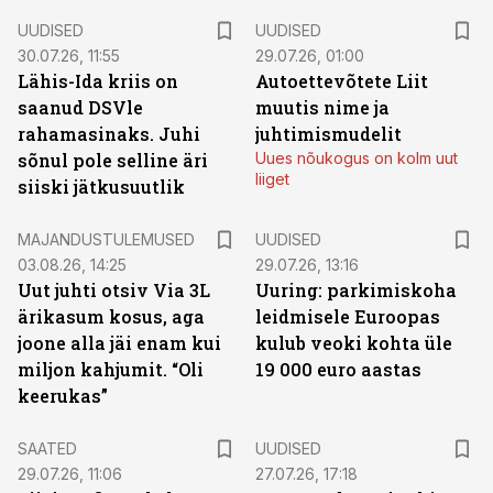
UUDISED
UUDISED
30.07.26, 11:55
29.07.26, 01:00
Lähis-Ida kriis on
Autoettevõtete Liit
saanud DSVle
muutis nime ja
rahamasinaks. Juhi
juhtimismudelit
sõnul pole selline äri
Uues nõukogus on kolm uut
liiget
siiski jätkusuutlik
MAJANDUSTULEMUSED
UUDISED
03.08.26, 14:25
29.07.26, 13:16
Uut juhti otsiv Via 3L
Uuring: parkimiskoha
ärikasum kosus, aga
leidmisele Euroopas
joone alla jäi enam kui
kulub veoki kohta üle
miljon kahjumit. “Oli
19 000 euro aastas
keerukas”
SAATED
UUDISED
29.07.26, 11:06
27.07.26, 17:18