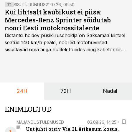
SISUTURUNDUS
21.07.26, 09:50
ST
Kui lihtsalt kaubikust ei piisa:
Mercedes-Benz Sprinter sõidutab
noori Eesti motokrossitalente
Distantsi hoidev püsikiirusehoidja on Saksamaa kiirteel
seatud 140 km/h peale, noored motohuvilised
sisustavad oma aega nutitelefonides ning kahetonnises
järelhaagises veerevad kaasa krossitsiklid koos vajaliku
varustusega. Õige pea on Prantsusmaal, Romagnes
algamas juuniorite motokrossi
maailmameistrivõistlused.
24H
72H
Nädal
ENIMLOETUD
MAJANDUSTULEMUSED
03.08.26, 14:25
Uut juhti otsiv Via 3L ärikasum kosus,