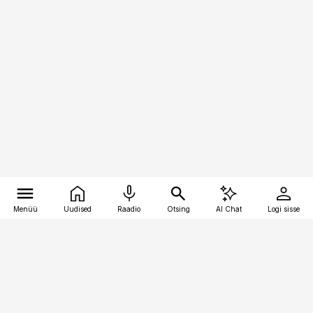
Menüü
Uudised
Raadio
Otsing
AI Chat
Logi sisse
Vana-Lõuna 39/1, 19094 Tallinn
(+372) 667 0111
logistikauudised@logistikauudised.ee