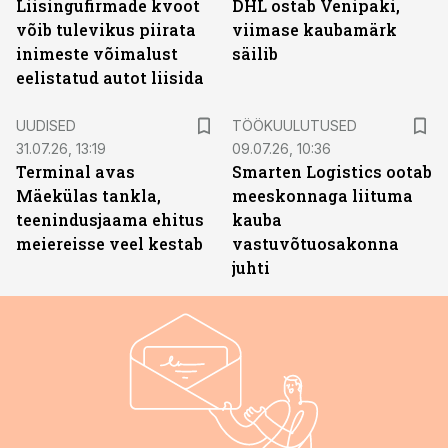
Liisingufirmade kvoot
DHL ostab Venipaki,
võib tulevikus piirata
viimase kaubamärk
inimeste võimalust
säilib
eelistatud autot liisida
ST
UUDISED
TÖÖKUULUTUSED
31.07.26, 13:19
09.07.26, 10:36
Terminal avas
Smarten Logistics ootab
Mäekülas tankla,
meeskonnaga liituma
teenindusjaama ehitus
kauba
meiereisse veel kestab
vastuvõtuosakonna
juhti