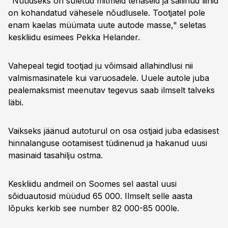
"Nüüdseks on suletud mitmeid tehaseid ja säilinud liinid
on kohandatud vähesele nõudlusele. Tootjatel pole
enam kaelas müümata uute autode masse," seletas
keskliidu esimees Pekka Helander.
Vahepeal tegid tootjad ju võimsaid allahindlusi nii
valmismasinatele kui varuosadele. Uuele autole juba
pealemaksmist meenutav tegevus saab ilmselt talveks
läbi.
Vaikseks jäänud autoturul on osa ostjaid juba edasisest
hinnalanguse ootamisest tüdinenud ja hakanud uusi
masinaid tasahilju ostma.
Keskliidu andmeil on Soomes sel aastal uusi
sõiduautosid müüdud 65 000. Ilmselt selle aasta
lõpuks kerkib see number 82 000-85 000le.