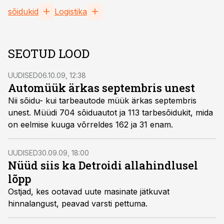
sõidukid
Logistika
SEOTUD LOOD
UUDISED
06.10.09, 12:38
Automüük ärkas septembris unest
Nii sõidu- kui tarbeautode müük ärkas septembris
unest. Müüdi 704 sõiduautot ja 113 tarbesõidukit, mida
on eelmise kuuga võrreldes 162 ja 31 enam.
UUDISED
30.09.09, 18:00
Nüüd siis ka Detroidi allahindlusel
lõpp
Ostjad, kes ootavad uute masinate jätkuvat
hinnalangust, peavad varsti pettuma.