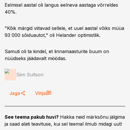
Eelmisel aastal oli langus eelneva aastaga võrreldes
40%.
"Kõik märgid viitavad sellele, et uuel aastal võiks müüa
93 000 sõiduautot," oli Helander optimistlik.
Samuti oli ta kindel, et linnamaasturite buum on
nüüdseks jäädavalt möödas.
Siim Sultson
Jaga
Vihja
See teema pakub huvi?
Hakka neid märksõnu jälgima
ja saad alati teavituse, kui sel teemal ilmub midagi uut!