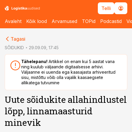
Telli
Avaleht
Kõik lood
Arvamused
TOPid
Podcastid
Vi
cebook
cebook
Tagasi
Twitter)
Twitter)
SÕIDUKID
29.09.09, 17:45
kedIn
kedIn
Tähelepanu!
Artikkel on enam kui 5 aastat vana
ning kuulub väljaande digitaalsesse arhiivi.
ail
ail
Väljaanne ei uuenda ega kaasajasta arhiveeritud
sisu, mistõttu võib olla vajalik kaasaegsete
k
k
allikatega tutvumine
Uute sõidukite allahindlustel
lõpp, linnamaasturid
minevik