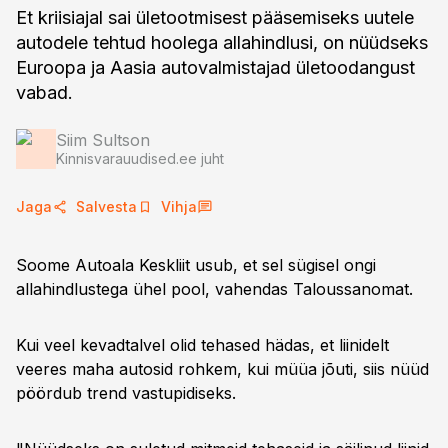
Et kriisiajal sai ületootmisest pääsemiseks uutele
autodele tehtud hoolega allahindlusi, on nüüdseks
Euroopa ja Aasia autovalmistajad ületoodangust
vabad.
Siim Sultson
Kinnisvarauudised.ee juht
Jaga
Salvesta
Vihja
Soome Autoala Keskliit usub, et sel sügisel ongi
allahindlustega ühel pool, vahendas Taloussanomat.
Kui veel kevadtalvel olid tehased hädas, et liinidelt
veeres maha autosid rohkem, kui müüa jõuti, siis nüüd
pöördub trend vastupidiseks.