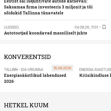
Eestist sai isejuhtivate autode katseväli:
Saksamaa firma investeeris 3 miljonit ja tõi
sõidukid Tallinna tänavatele
UUDISED
04.08.26, 11:01
Autotootjad koondavad massiliselt juhte
KONVERENTSID
16.09.2026
TALLINN - IDA-VIRUMAA
ENERGIA AVASTUS
Energiasäästlikud lahendused
Kriisikindluse
2026
HETKEL KUUM