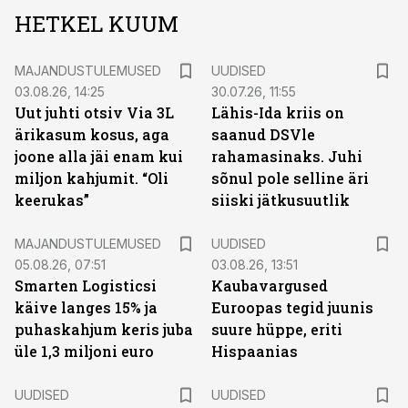
HETKEL KUUM
MAJANDUSTULEMUSED
UUDISED
03.08.26, 14:25
30.07.26, 11:55
Uut juhti otsiv Via 3L
Lähis-Ida kriis on
ärikasum kosus, aga
saanud DSVle
joone alla jäi enam kui
rahamasinaks. Juhi
miljon kahjumit. “Oli
sõnul pole selline äri
keerukas”
siiski jätkusuutlik
MAJANDUSTULEMUSED
UUDISED
05.08.26, 07:51
03.08.26, 13:51
Smarten Logisticsi
Kaubavargused
käive langes 15% ja
Euroopas tegid juunis
puhaskahjum keris juba
suure hüppe, eriti
üle 1,3 miljoni euro
Hispaanias
UUDISED
UUDISED