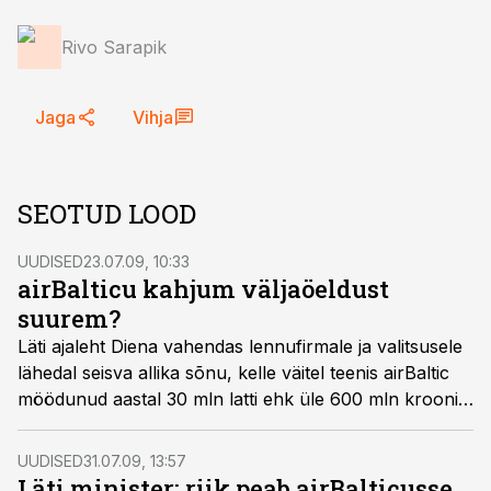
Rivo Sarapik
Jaga
Vihja
SEOTUD LOOD
UUDISED
23.07.09, 10:33
airBalticu kahjum väljaöeldust
suurem?
Läti ajaleht Diena vahendas lennufirmale ja valitsusele
lähedal seisva allika sõnu, kelle väitel teenis airBaltic
möödunud aastal 30 mln latti ehk üle 600 mln krooni
kahjumit.
UUDISED
31.07.09, 13:57
Läti minister: riik peab airBalticusse