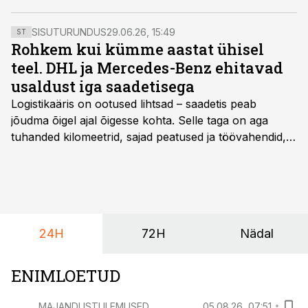
SISUTURUNDUS
29.06.26, 15:49
ST
Rohkem kui kümme aastat ühisel
teel. DHL ja Mercedes-Benz ehitavad
usaldust iga saadetisega
Logistikaäris on ootused lihtsad – saadetis peab
jõudma õigel ajal õigesse kohta. Selle taga on aga
tuhanded kilomeetrid, sajad peatused ja töövahendid,
mille peale peab saama alati kindel olla. Just seepärast
on DHL usaldanud Mercedes-Benzi tarbesõidukeid
juba enam kui kümme aastat ning koostöö Vehoga on
selle aja jooksul kujunenud oluliseks osaks ettevõtte
igapäevasest tööst.
24H
72H
Nädal
ENIMLOETUD
MAJANDUSTULEMUSED
05.08.26, 07:51