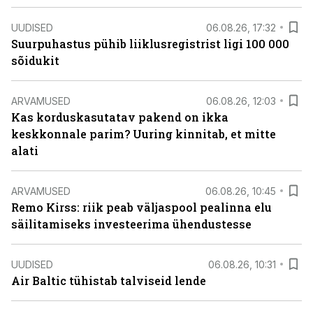
UUDISED
06.08.26, 17:32
Suurpuhastus pühib liiklusregistrist ligi 100 000
sõidukit
ARVAMUSED
06.08.26, 12:03
Kas korduskasutatav pakend on ikka
keskkonnale parim? Uuring kinnitab, et mitte
alati
ARVAMUSED
06.08.26, 10:45
Remo Kirss: riik peab väljaspool pealinna elu
säilitamiseks investeerima ühendustesse
UUDISED
06.08.26, 10:31
Air Baltic tühistab talviseid lende