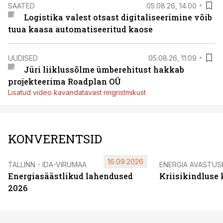
SAATED
05.08.26, 14:00
Logistika valest otsast digitaliseerimine võib
tuua kaasa automatiseeritud kaose
UUDISED
05.08.26, 11:09
Jüri liiklussõlme ümberehitust hakkab
projekteerima Roadplan OÜ
Lisatud video kavandatavast ringristmikust
KONVERENTSID
16.09.2026
TALLINN - IDA-VIRUMAA
ENERGIA AVASTUS
Energiasäästlikud lahendused
Kriisikindluse
2026