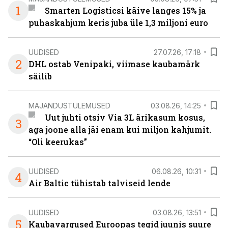
1
Smarten Logisticsi käive langes 15% ja
puhaskahjum keris juba üle 1,3 miljoni euro
UUDISED
27.07.26, 17:18
2
DHL ostab Venipaki, viimase kaubamärk
säilib
MAJANDUSTULEMUSED
03.08.26, 14:25
Uut juhti otsiv Via 3L ärikasum kosus,
3
aga joone alla jäi enam kui miljon kahjumit.
“Oli keerukas”
UUDISED
06.08.26, 10:31
4
Air Baltic tühistab talviseid lende
UUDISED
03.08.26, 13:51
5
Kaubavargused Euroopas tegid juunis suure