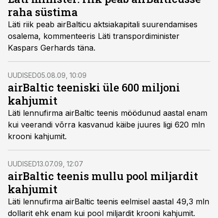
raha süstima
Läti riik peab airBalticu aktsiakapitali suurendamises
osalema, kommenteeris Läti transpordiminister
Kaspars Gerhards täna.
UUDISED
05.08.09, 10:09
airBaltic teeniski üle 600 miljoni
kahjumit
Läti lennufirma airBaltic teenis möödunud aastal enam
kui veerandi võrra kasvanud käibe juures ligi 620 mln
krooni kahjumit.
UUDISED
13.07.09, 12:07
airBaltic teenis mullu pool miljardit
kahjumit
Läti lennufirma airBaltic teenis eelmisel aastal 49,3 mln
dollarit ehk enam kui pool miljardit krooni kahjumit.