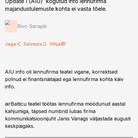
Update´i (AIU) kogutud info lennufirma
majandustulemuste kohta ei vasta tõele.
Rivo Sarapik
Jaga
Salvesta
Vihja
AIU info oli lennufirma teatel vigane, korrektsed
polnud ei finantsnäitajad ega lennufirma kohta käiv
info.
airBalticu teatel töötas lennufirma möödunud aastal
kahjumiga, täpsed numbrid lubas firma
kommunikatsioonijuht Janis Vanags väljastada augusti
keskpaigaks.