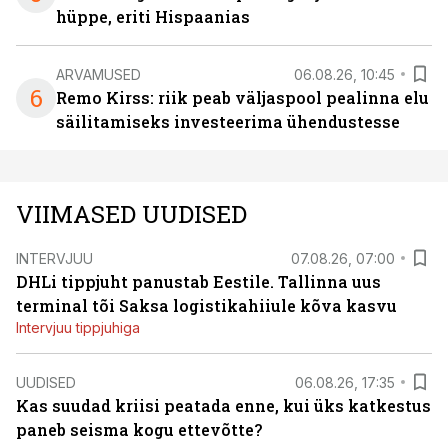
hüppe, eriti Hispaanias
ARVAMUSED
06.08.26, 10:45
6
Remo Kirss: riik peab väljaspool pealinna elu
säilitamiseks investeerima ühendustesse
VIIMASED UUDISED
INTERVJUU
07.08.26, 07:00
DHLi tippjuht panustab Eestile. Tallinna uus
terminal tõi Saksa logistikahiiule kõva kasvu
Intervjuu tippjuhiga
UUDISED
06.08.26, 17:35
Kas suudad kriisi peatada enne, kui üks katkestus
paneb seisma kogu ettevõtte?