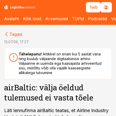
Telli
Avaleht
Kõik lood
Arvamused
TOPid
Podcastid
Vi
cebook
cebook
Tagasi
Twitter)
Twitter)
13.07.09, 17:27
kedIn
kedIn
Tähelepanu!
Artikkel on enam kui 5 aastat vana
ning kuulub väljaande digitaalsesse arhiivi.
ail
ail
Väljaanne ei uuenda ega kaasajasta arhiveeritud
sisu, mistõttu võib olla vajalik kaasaegsete
k
k
allikatega tutvumine
airBaltic: välja öeldud
tulemused ei vasta tõele
Läti lennufirma airBaltic teatas, et Airline Industry