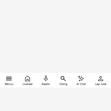
Menüü
Uudised
Raadio
Otsing
AI Chat
Logi sisse
Vana-Lõuna 39/1, 19094 Tallinn