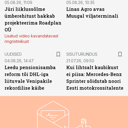
05.08.26, 11:09
05.08.26, 10:35
Jüri liiklussõlme
Linas Agro avas
ümberehitust hakkab
Muugal viljaterminali
projekteerima Roadplan
OÜ
Lisatud video kavandatavast
ringristmikust
ST
UUDISED
SISUTURUNDUS
04.08.26, 14:47
21.07.26, 09:50
Leedu pensionisamba
Kui lihtsalt kaubikust
reform tõi DHL-iga
ei piisa: Mercedes-Benz
liituvale Venipakile
Sprinter sõidutab noori
rekordilise käibe
Eesti motokrossitalente