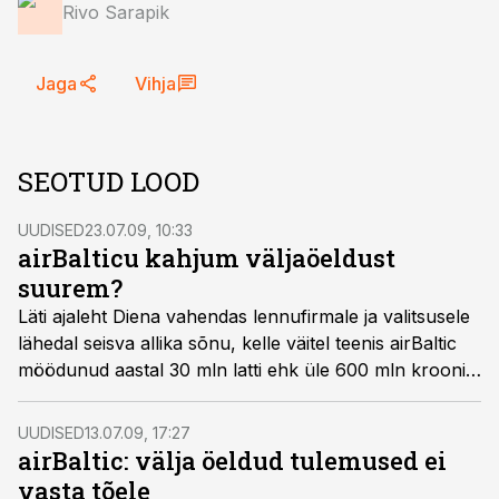
Rivo Sarapik
Jaga
Vihja
SEOTUD LOOD
UUDISED
23.07.09, 10:33
airBalticu kahjum väljaöeldust
suurem?
Läti ajaleht Diena vahendas lennufirmale ja valitsusele
lähedal seisva allika sõnu, kelle väitel teenis airBaltic
möödunud aastal 30 mln latti ehk üle 600 mln krooni
kahjumit.
UUDISED
13.07.09, 17:27
airBaltic: välja öeldud tulemused ei
vasta tõele