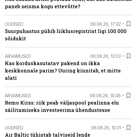
paneb seisma kogu ettevõtte?
UUDISED
06.08.26, 17:32
Suurpuhastus pühib liiklusregistrist ligi 100 000
sõidukit
ARVAMUSED
06.08.26, 12:03
Kas korduskasutatav pakend on ikka
keskkonnale parim? Uuring kinnitab, et mitte
alati
ARVAMUSED
06.08.26, 10:45
Remo Kirss: riik peab väljaspool pealinna elu
säilitamiseks investeerima ühendustesse
UUDISED
06.08.26, 10:31
Air Baltic tühistab talviseid lende