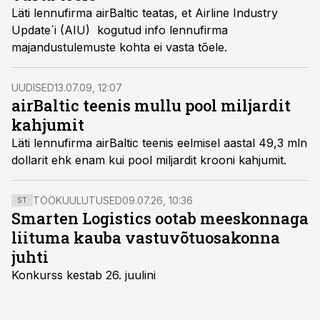
Läti lennufirma airBaltic teatas, et Airline Industry
Update´i (AIU) kogutud info lennufirma
majandustulemuste kohta ei vasta tõele.
UUDISED
13.07.09, 12:07
airBaltic teenis mullu pool miljardit
kahjumit
Läti lennufirma airBaltic teenis eelmisel aastal 49,3 mln
dollarit ehk enam kui pool miljardit krooni kahjumit.
TÖÖKUULUTUSED
09.07.26, 10:36
ST
Smarten Logistics ootab meeskonnaga
liituma kauba vastuvõtuosakonna
juhti
Konkurss kestab 26. juulini