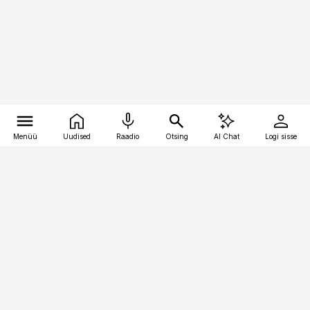
Menüü
Uudised
Raadio
Otsing
AI Chat
Logi sisse
Vana-Lõuna 39/1, 19094 Tallinn
(+372) 667 0111
logistikauudised@logistikauudised.ee
Telli
Reklaam
Firmast