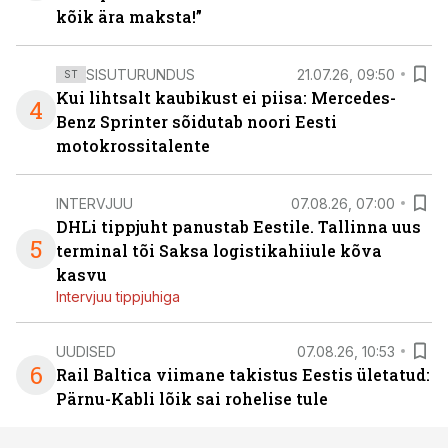
kõik ära maksta!”
SISUTURUNDUS
21.07.26, 09:50
ST
Kui lihtsalt kaubikust ei piisa: Mercedes-
4
Benz Sprinter sõidutab noori Eesti
motokrossitalente
INTERVJUU
07.08.26, 07:00
DHLi tippjuht panustab Eestile. Tallinna uus
5
terminal tõi Saksa logistikahiiule kõva
kasvu
Intervjuu tippjuhiga
UUDISED
07.08.26, 10:53
6
Rail Baltica viimane takistus Eestis ületatud:
Pärnu-Kabli lõik sai rohelise tule