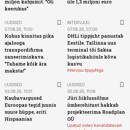
miljon kahjumit. “Oli
üle 1,3 miljoni euro
keerukas”
UUDISED
INTERVJUU
07.08.26, 11:00
07.08.26, 07:00
Kohus kinnitas pika
DHLi tippjuht panustab
ajalooga
Eestile. Tallinna uus
transpordifirma
terminal tõi Saksa
saneerimiskava.
logistikahiiule kõva
“Tahame kõik ära
kasvu
maksta!”
Intervjuu tippjuhiga
UUDISED
UUDISED
03.08.26, 13:51
05.08.26, 11:09
Kaubavargused
Jüri liiklussõlme
Euroopas tegid juunis
ümberehitust hakkab
suure hüppe, eriti
projekteerima Roadplan
Hispaanias
OÜ
Lisatud video kavandatavast