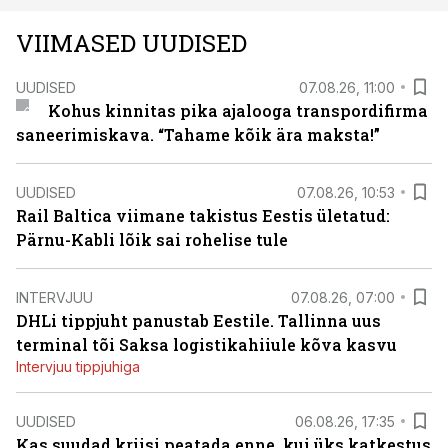
VIIMASED UUDISED
UUDISED
07.08.26, 11:00
Kohus kinnitas pika ajalooga transpordifirma
saneerimiskava. “Tahame kõik ära maksta!”
UUDISED
07.08.26, 10:53
Rail Baltica viimane takistus Eestis ületatud:
Pärnu-Kabli lõik sai rohelise tule
INTERVJUU
07.08.26, 07:00
DHLi tippjuht panustab Eestile. Tallinna uus
terminal tõi Saksa logistikahiiule kõva kasvu
Intervjuu tippjuhiga
UUDISED
06.08.26, 17:35
Kas suudad kriisi peatada enne, kui üks katkestus