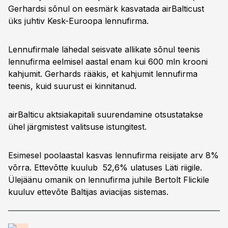
Gerhardsi sõnul on eesmärk kasvatada airBalticust
üks juhtiv Kesk-Euroopa lennufirma.
Lennufirmale lähedal seisvate allikate sõnul teenis
lennufirma eelmisel aastal enam kui 600 mln krooni
kahjumit. Gerhards rääkis, et kahjumit lennufirma
teenis, kuid suurust ei kinnitanud.
airBalticu aktsiakapitali suurendamine otsustatakse
ühel järgmistest valitsuse istungitest.
Esimesel poolaastal kasvas lennufirma reisijate arv 8%
võrra. Ettevõtte kuulub 52,6% ulatuses Läti riigile.
Ülejäänu omanik on lennufirma juhile Bertolt Flickile
kuuluv ettevõte Baltijas aviacijas sistemas.