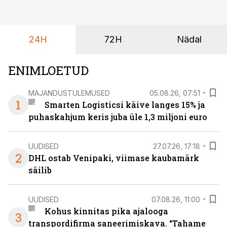
24H
72H
Nädal
ENIMLOETUD
MAJANDUSTULEMUSED
05.08.26, 07:51
1
Smarten Logisticsi käive langes 15% ja
puhaskahjum keris juba üle 1,3 miljoni euro
UUDISED
27.07.26, 17:18
2
DHL ostab Venipaki, viimase kaubamärk
säilib
UUDISED
07.08.26, 11:00
Kohus kinnitas pika ajalooga
3
transpordifirma saneerimiskava. “Tahame