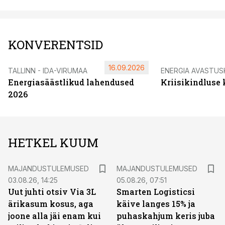
KONVERENTSID
16.09.2026
TALLINN - IDA-VIRUMAA
ENERGIA AVASTUS
Energiasäästlikud lahendused
Kriisikindluse
2026
HETKEL KUUM
MAJANDUSTULEMUSED
MAJANDUSTULEMUSED
03.08.26, 14:25
05.08.26, 07:51
Uut juhti otsiv Via 3L
Smarten Logisticsi
ärikasum kosus, aga
käive langes 15% ja
joone alla jäi enam kui
puhaskahjum keris juba