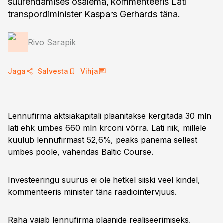
suurendamises osalema, kommenteeris Läti
transpordiminister Kaspars Gerhards täna.
Rivo Sarapik
Jaga
Salvesta
Vihja
Lennufirma aktsiakapitali plaanitakse kergitada 30 mln
lati ehk umbes 660 mln krooni võrra. Läti riik, millele
kuulub lennufirmast 52,6%, peaks panema sellest
umbes poole, vahendas Baltic Course.
Investeeringu suurus ei ole hetkel siiski veel kindel,
kommenteeris minister täna raadiointervjuus.
Raha vajab lennufirma plaanide realiseerimiseks,