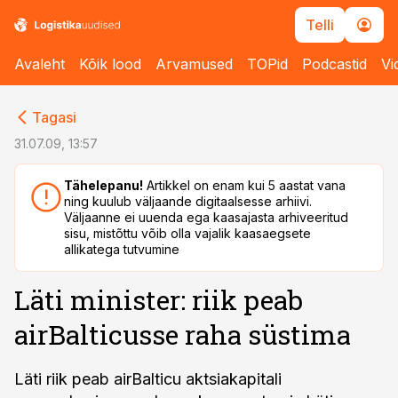
Telli
Avaleht
Kõik lood
Arvamused
TOPid
Podcastid
Vi
cebook
cebook
Tagasi
Twitter)
Twitter)
31.07.09, 13:57
kedIn
kedIn
Tähelepanu!
Artikkel on enam kui 5 aastat vana
ning kuulub väljaande digitaalsesse arhiivi.
ail
ail
Väljaanne ei uuenda ega kaasajasta arhiveeritud
sisu, mistõttu võib olla vajalik kaasaegsete
k
k
allikatega tutvumine
Läti minister: riik peab
airBalticusse raha süstima
Läti riik peab airBalticu aktsiakapitali