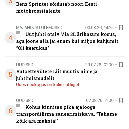
3
Benz Sprinter sõidutab noori Eesti
motokrossitalente
MAJANDUSTULEMUSED
03.08.26, 14:25
Uut juhti otsiv Via 3L ärikasum kosus,
4
aga joone alla jäi enam kui miljon kahjumit.
“Oli keerukas”
UUDISED
29.07.26, 01:00
Autoettevõtete Liit muutis nime ja
5
juhtimismudelit
Uues nõukogus on kolm uut liiget
UUDISED
07.08.26, 11:00
Kohus kinnitas pika ajalooga
6
transpordifirma saneerimiskava. “Tahame
kõik ära maksta!”