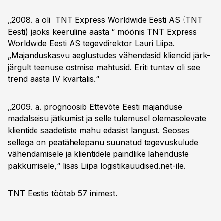
„2008. a oli TNT Express Worldwide Eesti AS (TNT
Eesti) jaoks keeruline aasta,“ möönis TNT Express
Worldwide Eesti AS tegevdirektor Lauri Liipa.
„Majanduskasvu aeglustudes vähendasid kliendid järk-
järgult teenuse ostmise mahtusid. Eriti tuntav oli see
trend aasta IV kvartalis.“
„2009. a. prognoosib Ettevõte Eesti majanduse
madalseisu jätkumist ja selle tulemusel olemasolevate
klientide saadetiste mahu edasist langust. Seoses
sellega on peatähelepanu suunatud tegevuskulude
vähendamisele ja klientidele paindlike lahenduste
pakkumisele,“ lisas Liipa logistikauudised.net-ile.
TNT Eestis töötab 57 inimest.