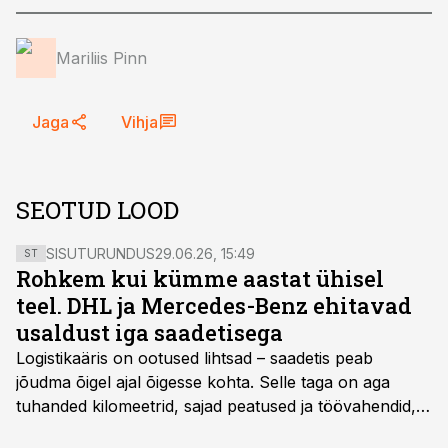
Mariliis Pinn
Jaga
Vihja
SEOTUD LOOD
SISUTURUNDUS
29.06.26, 15:49
ST
Rohkem kui kümme aastat ühisel
teel. DHL ja Mercedes-Benz ehitavad
usaldust iga saadetisega
Logistikaäris on ootused lihtsad – saadetis peab
jõudma õigel ajal õigesse kohta. Selle taga on aga
tuhanded kilomeetrid, sajad peatused ja töövahendid,
mille peale peab saama alati kindel olla. Just seepärast