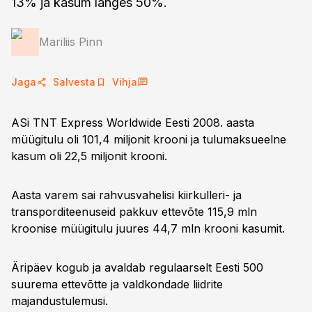
13% ja kasum langes 50%.
Mariliis Pinn
Jaga
Salvesta
Vihja
ASi TNT Express Worldwide Eesti 2008. aasta
müügitulu oli 101,4 miljonit krooni ja tulumaksueelne
kasum oli 22,5 miljonit krooni.
Aasta varem sai rahvusvahelisi kiirkulleri- ja
transporditeenuseid pakkuv ettevõte 115,9 mln
kroonise müügitulu juures 44,7 mln krooni kasumit.
Äripäev kogub ja avaldab regulaarselt Eesti 500
suurema ettevõtte ja valdkondade liidrite
majandustulemusi.