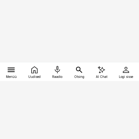
Menüü
Uudised
Raadio
Otsing
AI Chat
Logi sisse
Vana-Lõuna 39/1, 19094 Tallinn
(+372) 667 0111
logistikauudised@logistikauudised.ee