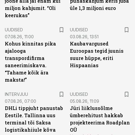
joone alla jäi enam kui
puhaskahjum keris juba
miljon kahjumit. “Oli
üle 1,3 miljoni euro
keerukas”
UUDISED
UUDISED
07.08.26, 11:00
03.08.26, 13:51
Kohus kinnitas pika
Kaubavargused
ajalooga
Euroopas tegid juunis
transpordifirma
suure hüppe, eriti
saneerimiskava.
Hispaanias
“Tahame kõik ära
maksta!”
INTERVJUU
UUDISED
07.08.26, 07:00
05.08.26, 11:09
DHLi tippjuht panustab
Jüri liiklussõlme
Eestile. Tallinna uus
ümberehitust hakkab
terminal tõi Saksa
projekteerima Roadplan
logistikahiiule kõva
OÜ