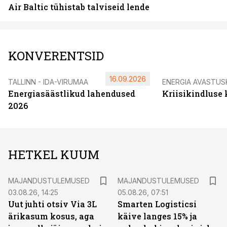
Air Baltic tühistab talviseid lende
KONVERENTSID
16.09.2026
TALLINN - IDA-VIRUMAA
ENERGIA AVASTUS
Energiasäästlikud lahendused
Kriisikindluse
2026
HETKEL KUUM
MAJANDUSTULEMUSED
MAJANDUSTULEMUSED
03.08.26, 14:25
05.08.26, 07:51
Uut juhti otsiv Via 3L
Smarten Logisticsi
ärikasum kosus, aga
käive langes 15% ja