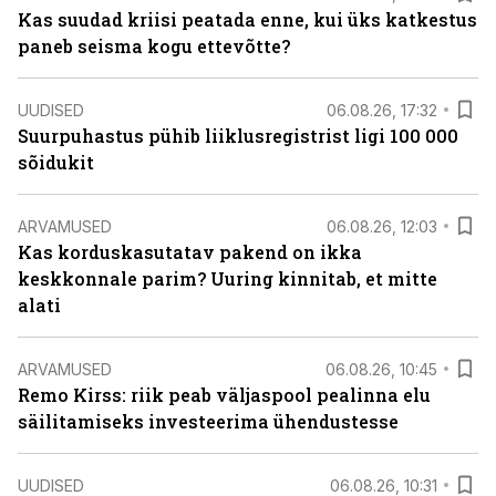
Kas suudad kriisi peatada enne, kui üks katkestus
paneb seisma kogu ettevõtte?
UUDISED
06.08.26, 17:32
Suurpuhastus pühib liiklusregistrist ligi 100 000
sõidukit
ARVAMUSED
06.08.26, 12:03
Kas korduskasutatav pakend on ikka
keskkonnale parim? Uuring kinnitab, et mitte
alati
ARVAMUSED
06.08.26, 10:45
Remo Kirss: riik peab väljaspool pealinna elu
säilitamiseks investeerima ühendustesse
UUDISED
06.08.26, 10:31