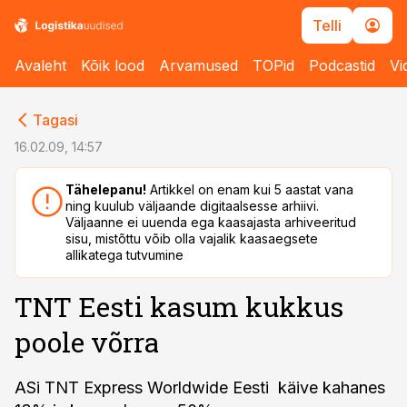
Telli
Avaleht
Kõik lood
Arvamused
TOPid
Podcastid
Vi
cebook
cebook
Tagasi
Twitter)
Twitter)
16.02.09, 14:57
kedIn
kedIn
Tähelepanu!
Artikkel on enam kui 5 aastat vana
ning kuulub väljaande digitaalsesse arhiivi.
ail
ail
Väljaanne ei uuenda ega kaasajasta arhiveeritud
sisu, mistõttu võib olla vajalik kaasaegsete
k
k
allikatega tutvumine
TNT Eesti kasum kukkus
poole võrra
ASi TNT Express Worldwide Eesti käive kahanes