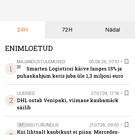
on DHL usaldanud Mercedes-Benzi tarbesõidukeid
juba enam kui kümme aastat ning koostöö Vehoga on
selle aja jooksul kujunenud oluliseks osaks ettevõtte
igapäevasest tööst.
24H
72H
Nädal
ENIMLOETUD
MAJANDUSTULEMUSED
05.08.26, 07:51
1
Smarten Logisticsi käive langes 15% ja
puhaskahjum keris juba üle 1,3 miljoni euro
UUDISED
27.07.26, 17:18
2
DHL ostab Venipaki, viimase kaubamärk
säilib
SISUTURUNDUS
21.07.26, 09:50
ST
Kui lihtsalt kaubikust ei piisa: Mercedes-