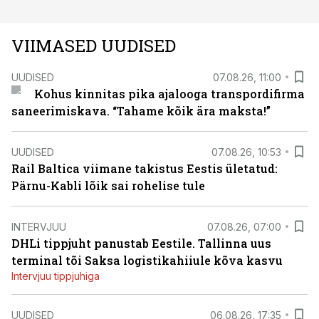
VIIMASED UUDISED
UUDISED
07.08.26, 11:00
Kohus kinnitas pika ajalooga transpordifirma
saneerimiskava. “Tahame kõik ära maksta!”
UUDISED
07.08.26, 10:53
Rail Baltica viimane takistus Eestis ületatud:
Pärnu-Kabli lõik sai rohelise tule
INTERVJUU
07.08.26, 07:00
DHLi tippjuht panustab Eestile. Tallinna uus
terminal tõi Saksa logistikahiiule kõva kasvu
Intervjuu tippjuhiga
UUDISED
06.08.26, 17:35