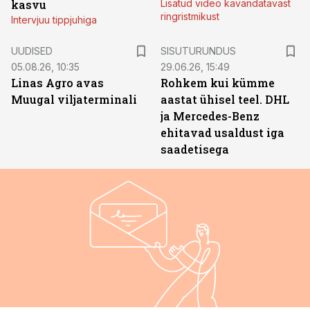
kasvu
Lisatud video kavandatavast
ringristmikust
Intervjuu tippjuhiga
ST
UUDISED
SISUTURUNDUS
05.08.26, 10:35
29.06.26, 15:49
Linas Agro avas
Rohkem kui kümme
Muugal viljaterminali
aastat ühisel teel. DHL
ja Mercedes-Benz
ehitavad usaldust iga
saadetisega