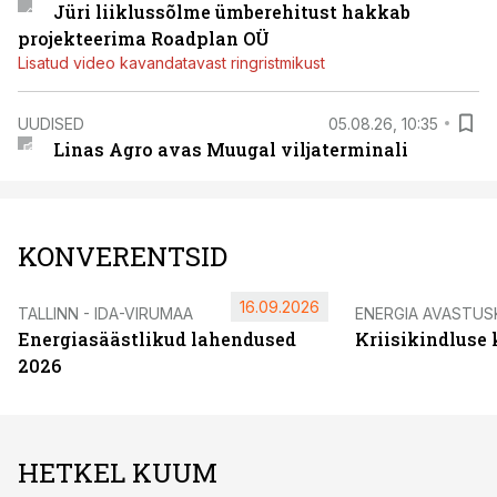
Jüri liiklussõlme ümberehitust hakkab
projekteerima Roadplan OÜ
Lisatud video kavandatavast ringristmikust
UUDISED
05.08.26, 10:35
Linas Agro avas Muugal viljaterminali
KONVERENTSID
16.09.2026
TALLINN - IDA-VIRUMAA
ENERGIA AVASTUS
Energiasäästlikud lahendused
Kriisikindluse
2026
HETKEL KUUM