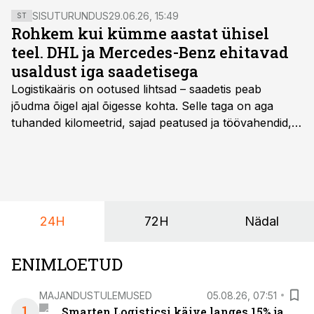
SISUTURUNDUS
29.06.26, 15:49
ST
Rohkem kui kümme aastat ühisel
teel. DHL ja Mercedes-Benz ehitavad
usaldust iga saadetisega
Logistikaäris on ootused lihtsad – saadetis peab
jõudma õigel ajal õigesse kohta. Selle taga on aga
tuhanded kilomeetrid, sajad peatused ja töövahendid,
mille peale peab saama alati kindel olla. Just seepärast
on DHL usaldanud Mercedes-Benzi tarbesõidukeid
juba enam kui kümme aastat ning koostöö Vehoga on
selle aja jooksul kujunenud oluliseks osaks ettevõtte
igapäevasest tööst.
24H
72H
Nädal
ENIMLOETUD
MAJANDUSTULEMUSED
05.08.26, 07:51
1
Smarten Logisticsi käive langes 15% ja