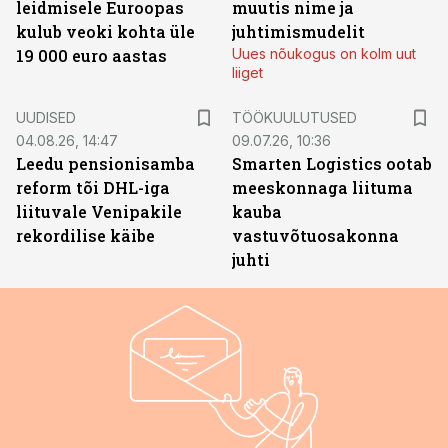
leidmisele Euroopas
muutis nime ja
kulub veoki kohta üle
juhtimismudelit
19 000 euro aastas
Uues nõukogus on kolm uut
liiget
ST
UUDISED
TÖÖKUULUTUSED
04.08.26, 14:47
09.07.26, 10:36
Leedu pensionisamba
Smarten Logistics ootab
reform tõi DHL-iga
meeskonnaga liituma
liituvale Venipakile
kauba
rekordilise käibe
vastuvõtuosakonna
juhti