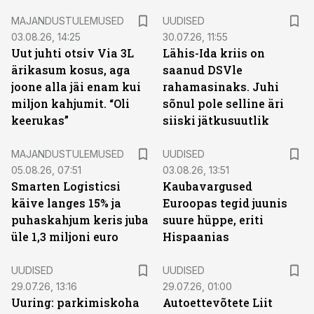
MAJANDUSTULEMUSED
UUDISED
03.08.26, 14:25
30.07.26, 11:55
Uut juhti otsiv Via 3L
Lähis-Ida kriis on
ärikasum kosus, aga
saanud DSVle
joone alla jäi enam kui
rahamasinaks. Juhi
miljon kahjumit. “Oli
sõnul pole selline äri
keerukas”
siiski jätkusuutlik
MAJANDUSTULEMUSED
UUDISED
05.08.26, 07:51
03.08.26, 13:51
Smarten Logisticsi
Kaubavargused
käive langes 15% ja
Euroopas tegid juunis
puhaskahjum keris juba
suure hüppe, eriti
üle 1,3 miljoni euro
Hispaanias
UUDISED
UUDISED
29.07.26, 13:16
29.07.26, 01:00
Uuring: parkimiskoha
Autoettevõtete Liit