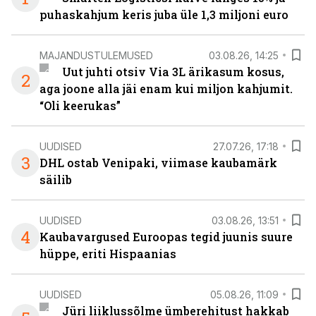
puhaskahjum keris juba üle 1,3 miljoni euro
MAJANDUSTULEMUSED
03.08.26, 14:25
Uut juhti otsiv Via 3L ärikasum kosus,
2
aga joone alla jäi enam kui miljon kahjumit.
“Oli keerukas”
UUDISED
27.07.26, 17:18
3
DHL ostab Venipaki, viimase kaubamärk
säilib
UUDISED
03.08.26, 13:51
4
Kaubavargused Euroopas tegid juunis suure
hüppe, eriti Hispaanias
UUDISED
05.08.26, 11:09
Jüri liiklussõlme ümberehitust hakkab