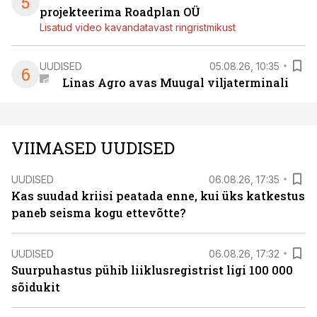
5
projekteerima Roadplan OÜ
Lisatud video kavandatavast ringristmikust
UUDISED
05.08.26, 10:35
6
Linas Agro avas Muugal viljaterminali
VIIMASED UUDISED
UUDISED
06.08.26, 17:35
Kas suudad kriisi peatada enne, kui üks katkestus
paneb seisma kogu ettevõtte?
UUDISED
06.08.26, 17:32
Suurpuhastus pühib liiklusregistrist ligi 100 000
sõidukit