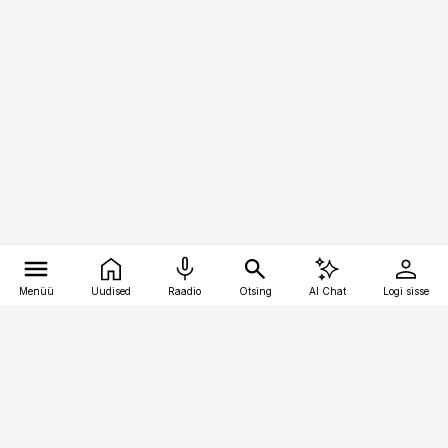
Menüü
Uudised
Raadio
Otsing
AI Chat
Logi sisse
Vana-Lõuna 39/1, 19094 Tallinn
(+372) 667 0111
logistikauudised@logistikauudised.ee