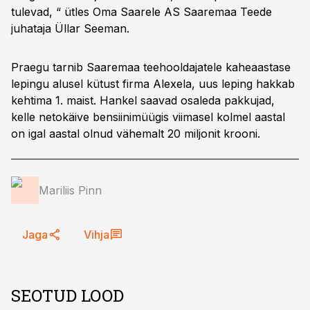
tulevad, “ ütles Oma Saarele AS Saaremaa Teede
juhataja Üllar Seeman.
Praegu tarnib Saaremaa teehooldajatele kaheaastase
lepingu alusel kütust firma Alexela, uus leping hakkab
kehtima 1. maist. Hankel saavad osaleda pakkujad,
kelle netokäive bensiinimüügis viimasel kolmel aastal
on igal aastal olnud vähemalt 20 miljonit krooni.
Mariliis Pinn
Jaga
Vihja
SEOTUD LOOD