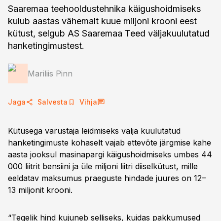
Saaremaa teehooldustehnika käigushoidmiseks
kulub aastas vähemalt kuue miljoni krooni eest
kütust, selgub AS Saaremaa Teed väljakuulutatud
hanketingimustest.
Mariliis Pinn
Jaga
Salvesta
Vihja
Kütusega varustaja leidmiseks välja kuulutatud
hanketingimuste kohaselt vajab ettevõte järgmise kahe
aasta jooksul masinapargi käigushoidmiseks umbes 44
000 liitrit bensiini ja üle miljoni liitri diiselkütust, mille
eeldatav maksumus praeguste hindade juures on 12–
13 miljonit krooni.
“Tegelik hind kujuneb selliseks, kuidas pakkumused