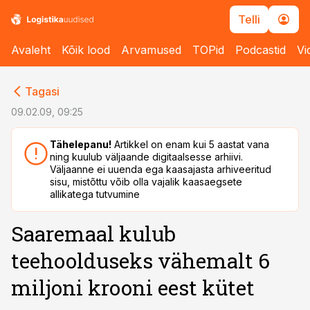
Telli
Avaleht
Kõik lood
Arvamused
TOPid
Podcastid
Vi
cebook
cebook
Tagasi
Twitter)
Twitter)
09.02.09, 09:25
kedIn
kedIn
Tähelepanu!
Artikkel on enam kui 5 aastat vana
ning kuulub väljaande digitaalsesse arhiivi.
ail
ail
Väljaanne ei uuenda ega kaasajasta arhiveeritud
sisu, mistõttu võib olla vajalik kaasaegsete
k
k
allikatega tutvumine
Saaremaal kulub
teehoolduseks vähemalt 6
miljoni krooni eest kütet