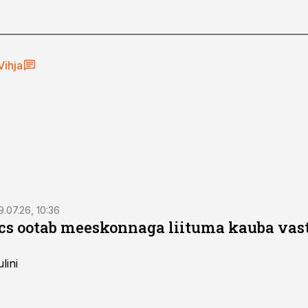
Vihja
9.07.26, 10:36
ics ootab meeskonnaga liituma kauba va
lini