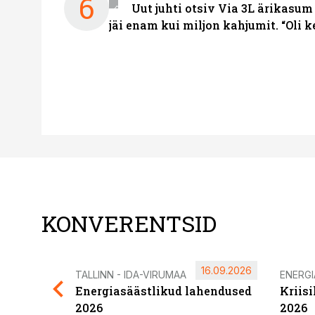
6
Uut juhti otsiv Via 3L ärikasum
jäi enam kui miljon kahjumit. “Oli 
KONVERENTSID
16.09.2026
TALLINN - IDA-VIRUMAA
ENERG
Energiasäästlikud lahendused
Kriis
2026
2026