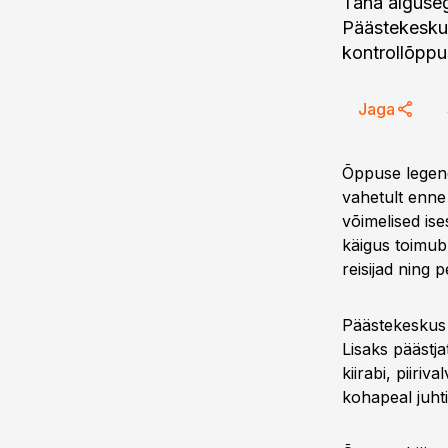
Täna alguseg
Päästekeskus
kontrollõppus
Jaga
Õppuse legend
vahetult enne 
võimelised ise
käigus toimub 
reisijad ning 
Päästekeskus 
Lisaks päästj
kiirabi, piiri
kohapeal juht