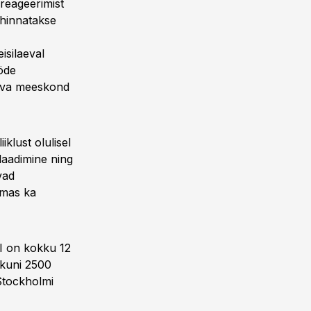
reageerimist
 hinnatakse
isilaeval
öde
aeva meeskond
iklust olulisel
laadimine ning
vad
amas ka
 I on kokku 12
e kuni 2500
-Stockholmi