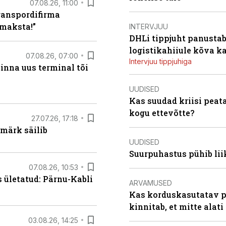
07.08.26, 11:00
ranspordifirma
maksta!”
INTERVJUU
DHLi tippjuht panustab 
logistikahiiule kõva k
07.08.26, 07:00
Intervjuu tippjuhiga
linna uus terminal tõi
UUDISED
Kas suudad kriisi peat
kogu ettevõtte?
27.07.26, 17:18
märk säilib
UUDISED
Suurpuhastus pühib liik
07.08.26, 10:53
s ületatud: Pärnu-Kabli
ARVAMUSED
Kas korduskasutatav p
kinnitab, et mitte alati
03.08.26, 14:25