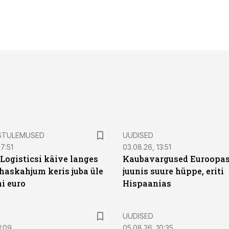
STULEMUSED
UUDISED
7:51
03.08.26, 13:51
Logisticsi käive langes
Kaubavargused Euroopas
uhaskahjum keris juba üle
juunis suure hüppe, eriti
ni euro
Hispaanias
UUDISED
1:09
05.08.26, 10:35