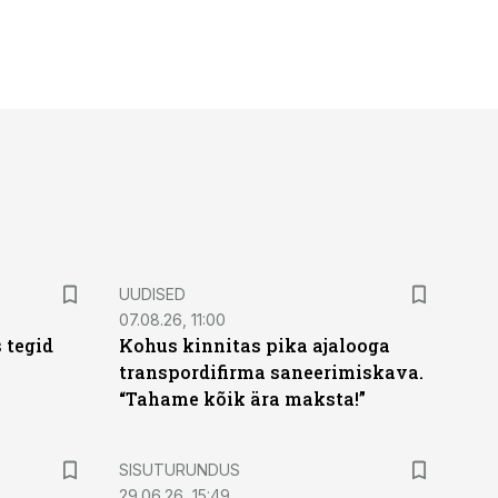
UUDISED
07.08.26, 11:00
 tegid
Kohus kinnitas pika ajalooga
transpordifirma saneerimiskava.
“Tahame kõik ära maksta!”
ST
SISUTURUNDUS
29.06.26, 15:49