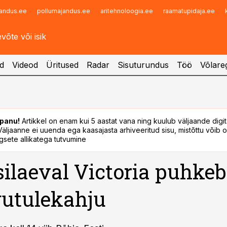
andus.ee
pollumajandus.ee
aritehnoloogia.ee
raamatupidaja.ee
Infopank
Radar
d
Videod
Üritused
Radar
Sisuturundus
Töö
Võlareg
panu!
Artikkel on enam kui 5 aastat vana ning kuulub väljaande digi
. Väljaanne ei uuenda ega kaasajasta arhiveeritud sisu, mistõttu võib ol
sete allikatega tutvumine
silaeval Victoria puhkeb
utulekahju