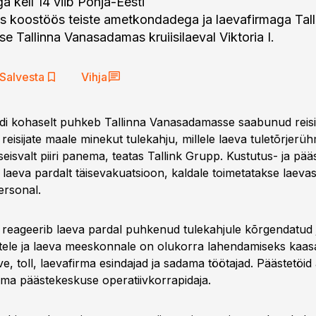
a kell 14 viib Põhja-Eesti
 koostöös teiste ametkondadega ja laevafirmaga Talli
e Tallinna Vanasadamas kruiisilaeval Viktoria I.
Salvesta
Vihja
i kohaselt puhkeb Tallinna Vanasadamasse saabunud reisi
reisijate maale minekut tulekahju, millele laeva tuletõrjerüh
seisvalt piiri panema, teatas Tallink Grupp. Kustutus- ja pä
laeva pardalt täisevakuatsioon, kaldale toimetatakse laevas
personal.
reageerib laeva pardal puhkenud tulekahjule kõrgendatud
atele ja laeva meeskonnale on olukorra lahendamiseks kaasat
valve, toll, laevafirma esindajad ja sadama töötajad. Päästetöi
ima päästekeskuse operatiivkorrapidaja.