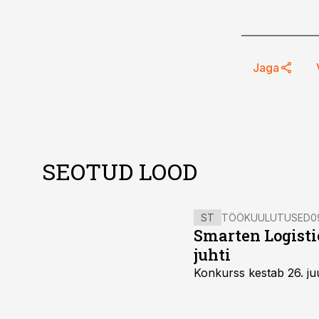
Jaga
SEOTUD LOOD
ST
TÖÖKUULUTUSED
0
Smarten Logist
juhti
Konkurss kestab 26. juu