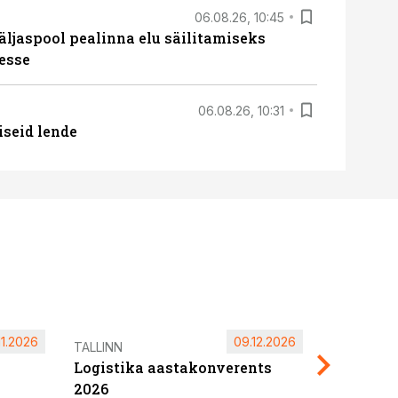
06.08.26, 10:45
äljaspool pealinna elu säilitamiseks
esse
06.08.26, 10:31
iseid lende
11.2026
09.12.2026
Pärnu ta
TALLINN
Logistika aastakonverents
2027
2026