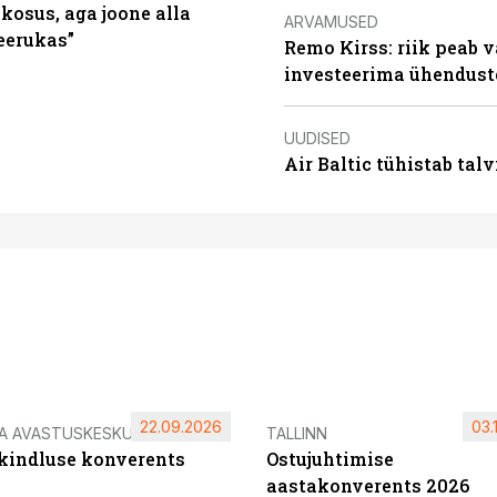
 kosus, aga joone alla
ARVAMUSED
keerukas”
Remo Kirss: riik peab v
investeerima ühendust
UUDISED
Air Baltic tühistab talv
22.09.2026
03.
IA AVASTUSKESKUS
TALLINN
ikindluse konverents
Ostujuhtimise
aastakonverents 2026