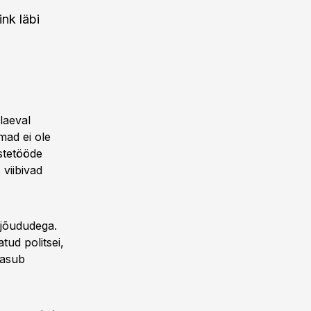
nk läbi
laeval
mad ei ole
ästetööde
 viibivad
 jõududega.
ud politsei,
d asub