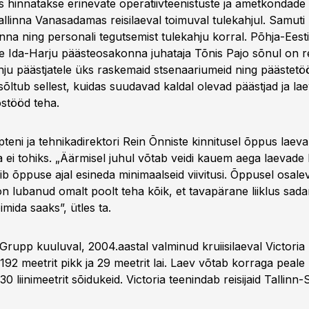
 hinnatakse erinevate operatiivteenistuste ja ametkondade 
allinna Vanasadamas reisilaeval toimuval tulekahjul. Samuti
na ning personali tegutsemist tulekahju korral. Põhja-Eesti
 Ida-Harju päästeosakonna juhataja Tõnis Pajo sõnul on re
hju päästjatele üks raskemaid stsenaariumeid ning päästetö
õltub sellest, kuidas suudavad kaldal olevad päästjad ja l
stööd teha.
pteni ja tehnikadirektori Rein Õnniste kinnitusel õppus laevali
 ei tohiks. „Äärmisel juhul võtab veidi kauem aega laevade 
ib õppuse ajal esineda minimaalseid viivitusi. Õppusel osale
 lubanud omalt poolt teha kõik, et tavapärane liiklus sad
imida saaks”, ütles ta.
 Grupp kuuluval, 2004.aastal valminud kruiisilaeval Victoria
 192 meetrit pikk ja 29 meetrit lai. Laev võtab korraga peal
030 liinimeetrit sõidukeid. Victoria teenindab reisijaid Tallinn