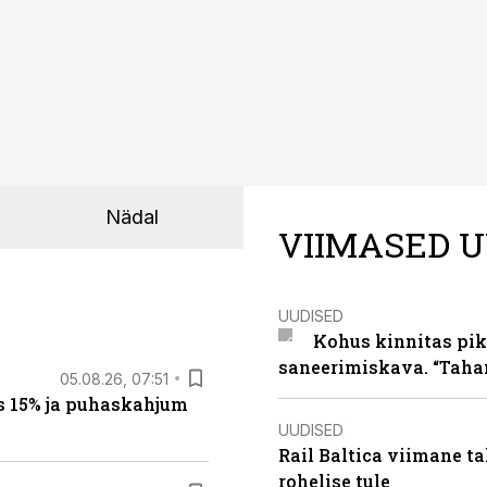
Nädal
VIIMASED U
UUDISED
Kohus kinnitas pik
saneerimiskava. “Taha
05.08.26, 07:51
s 15% ja puhaskahjum
UUDISED
Rail Baltica viimane ta
rohelise tule