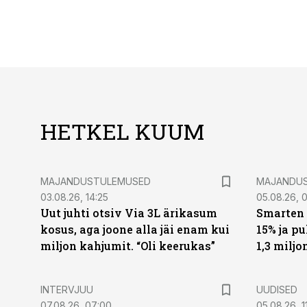
HETKEL KUUM
MAJANDUSTULEMUSED
MAJANDU
03.08.26, 14:25
05.08.26, 0
Uut juhti otsiv Via 3L ärikasum
Smarten 
kosus, aga joone alla jäi enam kui
15% ja p
miljon kahjumit. “Oli keerukas”
1,3 miljo
INTERVJUU
UUDISED
07.08.26, 07:00
05.08.26, 1