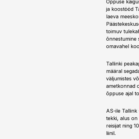
Õppuse käigus
ja koostööd T
laeva meeskon
Päästekeskuse
toimuv tuleka
õnnestumine s
omavahel koo
Tallinki peaka
määral segada
väljumistes võ
ametkonnad on
õppuse ajal to
AS-ile Tallink
tekki, alus on
reisijat ning 1
liinil.