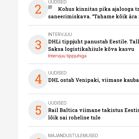
UUDISED
2
Kohus kinnitas pika ajalooga t
saneerimiskava. “Tahame kõik ära 
INTERVJUU
3
DHLi tippjuht panustab Eestile. Tal
Saksa logistikahiiule kõva kasvu
Intervjuu tippjuhiga
UUDISED
4
DHL ostab Venipaki, viimase kauba
UUDISED
5
Rail Baltica viimane takistus Eesti
lõik sai rohelise tule
MAJANDUSTULEMUSED