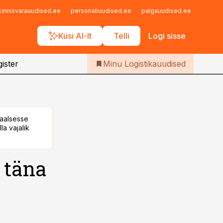
Iseteenindus
kinnisvarauudised.ee
personaliuudised.ee
palgauudised.ee
finant
Telli Logistikauudised
Küsi AI-lt
Telli
Logi sisse
ister
Minu Logistikauudised
taalsesse
la vajalik
 täna