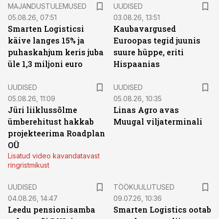
MAJANDUSTULEMUSED
UUDISED
05.08.26, 07:51
03.08.26, 13:51
Smarten Logisticsi
Kaubavargused
käive langes 15% ja
Euroopas tegid juunis
puhaskahjum keris juba
suure hüppe, eriti
üle 1,3 miljoni euro
Hispaanias
UUDISED
UUDISED
05.08.26, 11:09
05.08.26, 10:35
Jüri liiklussõlme
Linas Agro avas
ümberehitust hakkab
Muugal viljaterminali
projekteerima Roadplan
OÜ
Lisatud video kavandatavast
ringristmikust
ST
UUDISED
TÖÖKUULUTUSED
04.08.26, 14:47
09.07.26, 10:36
Leedu pensionisamba
Smarten Logistics ootab