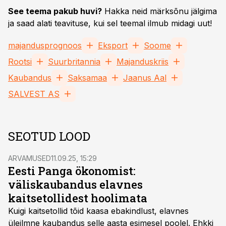
See teema pakub huvi?
Hakka neid märksõnu jälgima
ja saad alati teavituse, kui sel teemal ilmub midagi uut!
majandusprognoos
Eksport
Soome
Rootsi
Suurbritannia
Majanduskriis
Kaubandus
Saksamaa
Jaanus Aal
SALVEST AS
SEOTUD LOOD
ARVAMUSED
11.09.25, 15:29
Eesti Panga ökonomist:
väliskaubandus elavnes
kaitsetollidest hoolimata
Kuigi kaitsetollid tõid kaasa ebakindlust, elavnes
üleilmne kaubandus selle aasta esimesel poolel. Ehkki