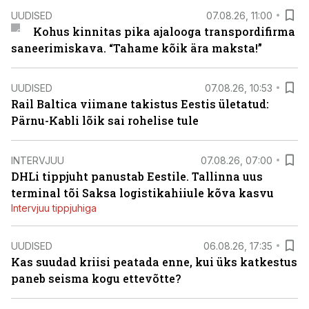
UUDISED
07.08.26, 11:00
Kohus kinnitas pika ajalooga transpordifirma
saneerimiskava. “Tahame kõik ära maksta!”
UUDISED
07.08.26, 10:53
Rail Baltica viimane takistus Eestis ületatud:
Pärnu-Kabli lõik sai rohelise tule
INTERVJUU
07.08.26, 07:00
DHLi tippjuht panustab Eestile. Tallinna uus
terminal tõi Saksa logistikahiiule kõva kasvu
Intervjuu tippjuhiga
UUDISED
06.08.26, 17:35
Kas suudad kriisi peatada enne, kui üks katkestus
paneb seisma kogu ettevõtte?