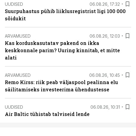
UUDISED
06.08.26, 17:32
Suurpuhastus pühib liiklusregistrist ligi 100 000
sõidukit
ARVAMUSED
06.08.26, 12:03
Kas korduskasutatav pakend on ikka
keskkonnale parim? Uuring kinnitab, et mitte
alati
ARVAMUSED
06.08.26, 10:45
Remo Kirss: riik peab väljaspool pealinna elu
säilitamiseks investeerima ühendustesse
UUDISED
06.08.26, 10:31
Air Baltic tühistab talviseid lende