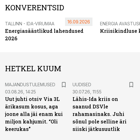
KONVERENTSID
16.09.2026
TALLINN - IDA-VIRUMAA
ENERGIA AVASTUS
Energiasäästlikud lahendused
Kriisikindluse
2026
HETKEL KUUM
MAJANDUSTULEMUSED
UUDISED
03.08.26, 14:25
30.07.26, 11:55
Uut juhti otsiv Via 3L
Lähis-Ida kriis on
ärikasum kosus, aga
saanud DSVle
joone alla jäi enam kui
rahamasinaks. Juhi
miljon kahjumit. “Oli
sõnul pole selline äri
keerukas”
siiski jätkusuutlik