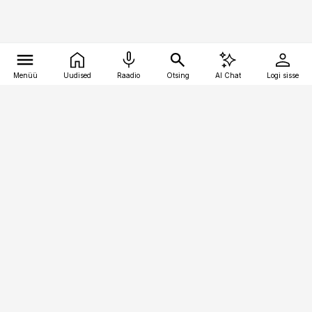
Menüü
Uudised
Raadio
Otsing
AI Chat
Logi sisse
Vana-Lõuna 39/1, 19094 Tallinn
(+372) 667 0111
logistikauudised@logistikauudised.ee
Telli
Reklaam
Firmast
Sisu kasutamisõigused
Ajakirjaniku
eetikakoodeks
Üldtingimused
Privaatsustingimused