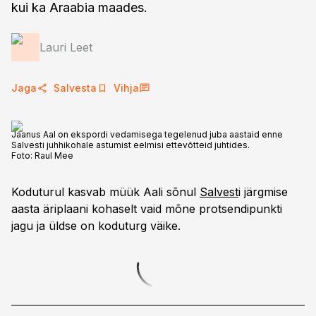
kui ka Araabia maades.
Lauri Leet
Jaga
Salvesta
Vihja
Jaanus Aal on ekspordi vedamisega tegelenud juba aastaid enne
Salvesti juhhikohale astumist eelmisi ettevõtteid juhtides.
Foto:
Raul Mee
Koduturul kasvab müük Aali sõnul
Salvest
i järgmise
aasta äriplaani kohaselt vaid mõne protsendipunkti
jagu ja üldse on koduturg väike.