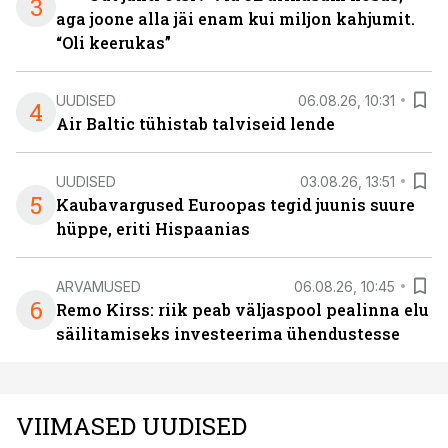
3
aga joone alla jäi enam kui miljon kahjumit.
“Oli keerukas”
UUDISED
06.08.26, 10:31
4
Air Baltic tühistab talviseid lende
UUDISED
03.08.26, 13:51
5
Kaubavargused Euroopas tegid juunis suure
hüppe, eriti Hispaanias
ARVAMUSED
06.08.26, 10:45
6
Remo Kirss: riik peab väljaspool pealinna elu
säilitamiseks investeerima ühendustesse
VIIMASED UUDISED