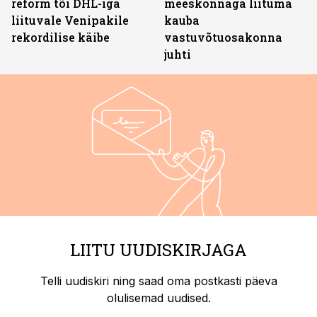
reform tõi DHL-iga
meeskonnaga liituma
liituvale Venipakile
kauba
rekordilise käibe
vastuvõtuosakonna
juhti
LIITU UUDISKIRJAGA
Telli uudiskiri ning saad oma postkasti päeva
olulisemad uudised.