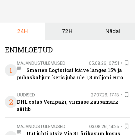
24H
72H
Nädal
ENIMLOETUD
MAJANDUSTULEMUSED
05.08.26, 07:51
1
Smarten Logisticsi käive langes 15% ja
puhaskahjum keris juba üle 1,3 miljoni euro
UUDISED
27.07.26, 17:18
2
DHL ostab Venipaki, viimase kaubamärk
säilib
MAJANDUSTULEMUSED
03.08.26, 14:25
Uut juhti otsiv Via 3L ärikasum kosus,