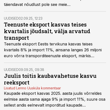
täiendavat nõudlust pole see meie
kaubanduspartnerite seas kaasa toonud, on eksport
kokkuvõttes hoogustunud paljudel tegevusaladel ja
UUDISED
02.09.25, 12:23
eksportijad leiavad ka uusi turge, kirjutab Eesti Panga
Teenuste eksport kasvas teises
ökonomist Mari Rell.
kvartalis jõudsalt, välja arvatud
transport
Teenuste eksport Eestis tervikuna kasvas teises
kvartalis 8% ja import 11%, ainsana langes 26 miljoni
euro võrra transporditeenuste eksport, märkis
statistikaameti väliskaubanduse tiimi analüütik Jane
Leppmets.
UUDISED
09.09.25, 09:38
Juulis toitis kaubavahetuse kasvu
reeksport
Lisatud Lenno Uusküla kommentaar
Kaupade eksport kasvas 2025. aasta juulis võrreldes
eelmise aasta sama ajaga 9% ja import 11%, suure osa
sellest andis eelnevalt imporditud kaupade