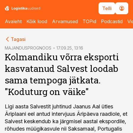
Telli
Avaleht
Kõik lood
Arvamused
TOPid
Podcastid
Vi
cebook
Tagasi
Twitter)
MAJANDUSPROGNOOS
17.09.25, 13:16
Kolmandiku võrra eksporti
kedIn
kasvatanud Salvest loodab
ail
sama tempoga jätkata.
k
"Koduturg on väike"
Ligi aasta Salvestit juhtinud Jaanus Aal ütles
Äriplaani eel antud intervjuus Äripäeva raadiole, et
Salvest keskendub ka järgmisel aastal ekspordile,
rõhudes müügikasvule nii Saksamaal, Portugalis