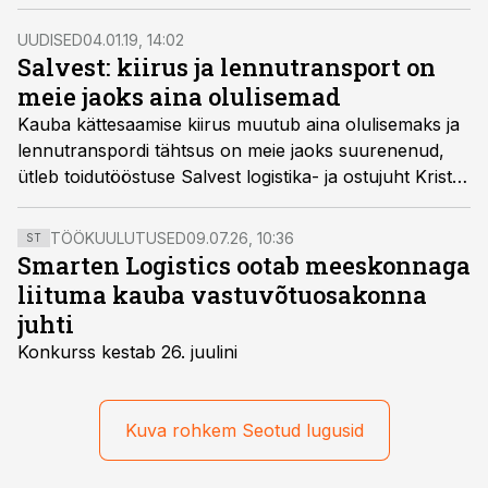
taasväljavedu, teatas statistikaamet.
UUDISED
04.01.19, 14:02
Salvest: kiirus ja lennutransport on
meie jaoks aina olulisemad
Kauba kättesaamise kiirus muutub aina olulisemaks ja
lennutranspordi tähtsus on meie jaoks suurenenud,
ütleb toidutööstuse Salvest logistika- ja ostujuht Kristo
Raud.
TÖÖKUULUTUSED
09.07.26, 10:36
ST
Smarten Logistics ootab meeskonnaga
liituma kauba vastuvõtuosakonna
juhti
Konkurss kestab 26. juulini
Kuva rohkem Seotud lugusid