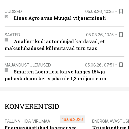
UUDISED
05.08.26, 10:35
Linas Agro avas Muugal viljaterminali
SAATED
05.08.26, 10:15
Analüütikud: automüüjad kardavad, et
maksulubadused külmutavad turu taas
MAJANDUSTULEMUSED
05.08.26, 07:51
Smarten Logisticsi käive langes 15% ja
puhaskahjum keris juba üle 1,3 miljoni euro
KONVERENTSID
16.09.2026
TALLINN - IDA-VIRUMAA
ENERGIA AVASTUS
Energiasäästlikud lahendused
Kriisikindluse