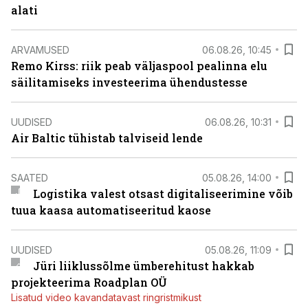
alati
ARVAMUSED
06.08.26, 10:45
Remo Kirss: riik peab väljaspool pealinna elu
säilitamiseks investeerima ühendustesse
UUDISED
06.08.26, 10:31
Air Baltic tühistab talviseid lende
SAATED
05.08.26, 14:00
Logistika valest otsast digitaliseerimine võib
tuua kaasa automatiseeritud kaose
UUDISED
05.08.26, 11:09
Jüri liiklussõlme ümberehitust hakkab
projekteerima Roadplan OÜ
Lisatud video kavandatavast ringristmikust