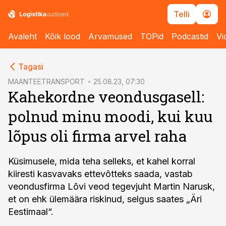
Telli
Avaleht
Kõik lood
Arvamused
TOPid
Podcastid
Vi
cebook
Tagasi
Twitter)
MAANTEETRANSPORT
25.08.23, 07:30
Kahekordne veondusgasell:
kedIn
polnud minu moodi, kui kuu
ail
lõpus oli firma arvel raha
k
Küsimusele, mida teha selleks, et kahel korral
kiiresti kasvavaks ettevõtteks saada, vastab
veondusfirma Lõvi veod tegevjuht Martin Narusk,
et on ehk ülemäära riskinud, selgus saates „Äri
Eestimaal“.