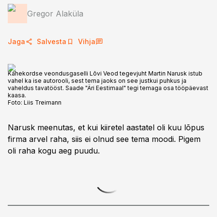
Gregor Alaküla
Jaga
Salvesta
Vihja
Kahekordse veondusgaselli Lõvi Veod tegevjuht Martin Narusk istub
vahel ka ise autorooli, sest tema jaoks on see justkui puhkus ja
vaheldus tavatööst. Saade "Äri Eestimaal" tegi temaga osa tööpäevast
kaasa.
Foto:
Liis Treimann
Narusk meenutas, et kui kiiretel aastatel oli kuu lõpus
firma arvel raha, siis ei olnud see tema moodi. Pigem
oli raha kogu aeg puudu.