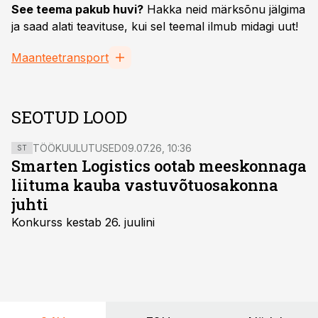
See teema pakub huvi?
Hakka neid märksõnu jälgima
ja saad alati teavituse, kui sel teemal ilmub midagi uut!
Maanteetransport
SEOTUD LOOD
TÖÖKUULUTUSED
09.07.26, 10:36
ST
Smarten Logistics ootab meeskonnaga
liituma kauba vastuvõtuosakonna
juhti
Konkurss kestab 26. juulini