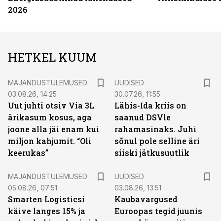
2026
HETKEL KUUM
MAJANDUSTULEMUSED
UUDISED
03.08.26, 14:25
30.07.26, 11:55
Uut juhti otsiv Via 3L
Lähis-Ida kriis on
ärikasum kosus, aga
saanud DSVle
joone alla jäi enam kui
rahamasinaks. Juhi
miljon kahjumit. “Oli
sõnul pole selline äri
keerukas”
siiski jätkusuutlik
MAJANDUSTULEMUSED
UUDISED
05.08.26, 07:51
03.08.26, 13:51
Smarten Logisticsi
Kaubavargused
käive langes 15% ja
Euroopas tegid juunis