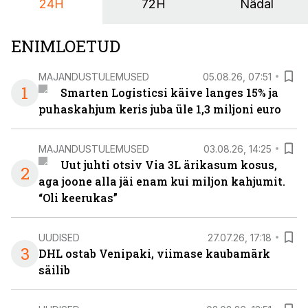
24H
72H
Nädal
ENIMLOETUD
MAJANDUSTULEMUSED
05.08.26, 07:51
1
Smarten Logisticsi käive langes 15% ja
puhaskahjum keris juba üle 1,3 miljoni euro
MAJANDUSTULEMUSED
03.08.26, 14:25
Uut juhti otsiv Via 3L ärikasum kosus,
2
aga joone alla jäi enam kui miljon kahjumit.
“Oli keerukas”
UUDISED
27.07.26, 17:18
3
DHL ostab Venipaki, viimase kaubamärk
säilib