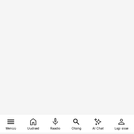
Menüü
Uudised
Raadio
Otsing
AI Chat
Logi sisse