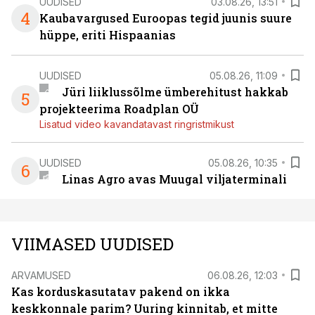
UUDISED
03.08.26, 13:51
4
Kaubavargused Euroopas tegid juunis suure
hüppe, eriti Hispaanias
UUDISED
05.08.26, 11:09
Jüri liiklussõlme ümberehitust hakkab
5
projekteerima Roadplan OÜ
Lisatud video kavandatavast ringristmikust
UUDISED
05.08.26, 10:35
6
Linas Agro avas Muugal viljaterminali
VIIMASED UUDISED
ARVAMUSED
06.08.26, 12:03
Kas korduskasutatav pakend on ikka
keskkonnale parim? Uuring kinnitab, et mitte