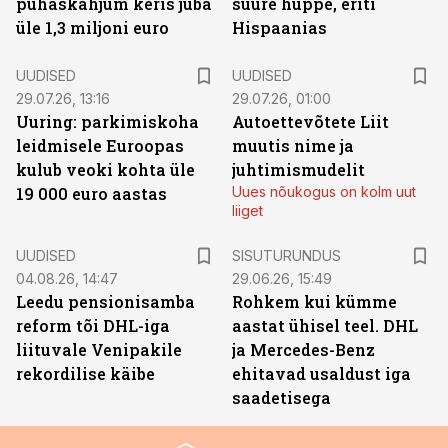
puhaskahjum keris juba
suure hüppe, eriti
üle 1,3 miljoni euro
Hispaanias
UUDISED
UUDISED
29.07.26, 13:16
29.07.26, 01:00
Uuring: parkimiskoha
Autoettevõtete Liit
leidmisele Euroopas
muutis nime ja
kulub veoki kohta üle
juhtimismudelit
19 000 euro aastas
Uues nõukogus on kolm uut
liiget
ST
UUDISED
SISUTURUNDUS
04.08.26, 14:47
29.06.26, 15:49
Leedu pensionisamba
Rohkem kui kümme
reform tõi DHL-iga
aastat ühisel teel. DHL
liituvale Venipakile
ja Mercedes-Benz
rekordilise käibe
ehitavad usaldust iga
saadetisega