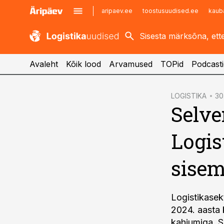
aripaev.ee
toostusuudised.ee
kaub
kaubandus.ee
imelineajalugu.ee
kinnisvarauudised.ee
imelineteadus.ee
Avaleht
Kõik lood
Arvamused
TOPid
Podcasti
cebook
LOGISTIKA
30
Selve
Twitter)
kedIn
Logis
ail
sisem
k
Logistikasekt
2024. aasta 
kahjumiga. S