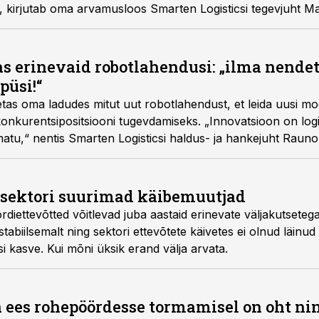
, kirjutab oma arvamusloos Smarten Logisticsi tegevjuht M
s erinevaid robotlahendusi: „ilma nend
püsi!“
etas oma ladudes mitut uut robotlahendust, et leida uusi m
konkurentsipositsiooni tugevdamiseks. „Innovatsioon on log
u,“ nentis Smarten Logisticsi haldus- ja hankejuht Rauno 
ssektori suurimad käibemuutjad
ordiettevõtted võitlevad juba aastaid erinevate väljakutseteg
abiilsemalt ning sektori ettevõtete käivetes ei olnud läinud 
i kasve. Kui mõni üksik erand välja arvata.
 ees rohepöördesse tormamisel on oht ni