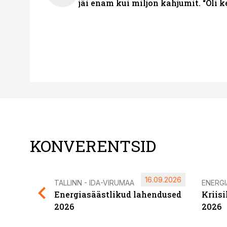
jäi enam kui miljon kahjumit. “Oli 
KONVERENTSID
16.09.2026
TALLINN - IDA-VIRUMAA
ENERG
Energiasäästlikud lahendused
Kriis
2026
2026