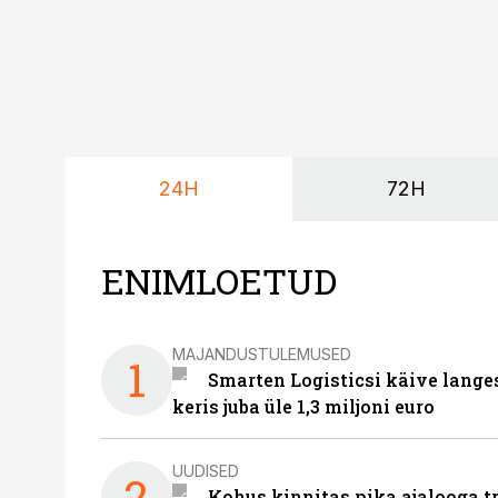
24H
72H
ENIMLOETUD
MAJANDUSTULEMUSED
1
Smarten Logisticsi käive lange
keris juba üle 1,3 miljoni euro
UUDISED
2
Kohus kinnitas pika ajalooga t