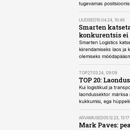
tugevamas positsioonis
UUDISED
10.04.24, 10:46
Smarten katseta
konkurentsis ei 
Smarten Logistics kats
kiirendamiseks laos ja 
olemiseks möödapääsmat
TOP
27.03.24, 09:09
TOP 20: Laondu
Kui logistikud ja transp
laondussektor märksa st
kukkumisi, ega hüppelis
ARVAMUSED
05.12.23, 13:17
Mark Paves: pea