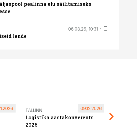
äljaspool pealinna elu säilitamiseks
esse
06.08.26, 10:31
iseid lende
11.2026
09.12.2026
Pärnu ta
TALLINN
Logistika aastakonverents
2027
2026