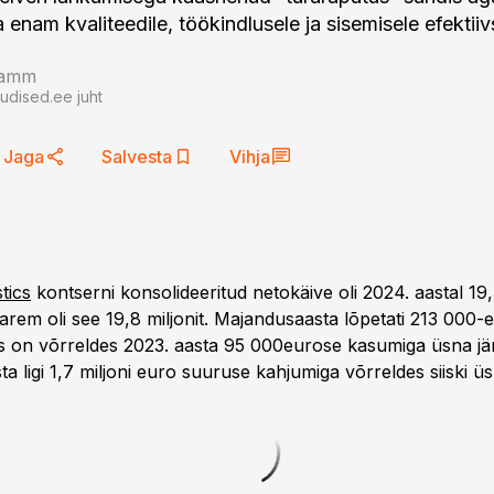
enam kvaliteedile, töökindlusele ja sisemisele efektiiv
ramm
uudised.ee juht
Jaga
Salvesta
Vihja
tics
kontserni konsolideeritud netokäive oli 2024. aastal 19,3
arem oli see 19,8 miljonit. Majandusaasta lõpetati 213 000-
s on võrreldes 2023. aasta 95 000eurose kasumiga üsna jä
ta ligi 1,7 miljoni euro suuruse kahjumiga võrreldes siiski ü