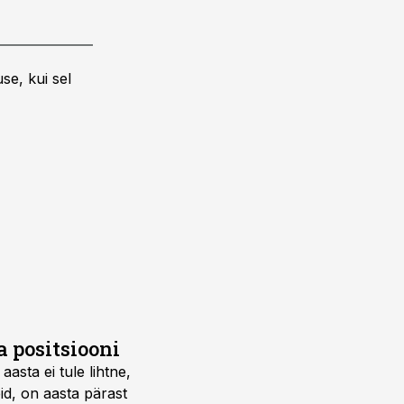
se, kui sel
 positsiooni
asta ei tule lihtne,
id, on aasta pärast