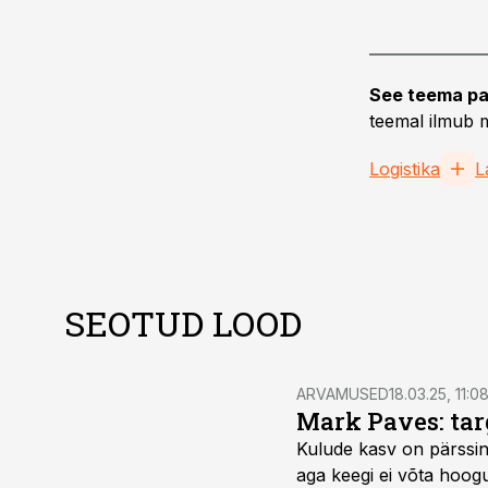
See teema pa
teemal ilmub m
Logistika
L
SEOTUD LOOD
ARVAMUSED
18.03.25, 11:0
Mark Paves: tar
Kulude kasv on pärssinu
aga keegi ei võta hoogu