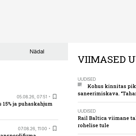
Nädal
VIIMASED U
UUDISED
Kohus kinnitas pik
saneerimiskava. “Taha
05.08.26, 07:51
s 15% ja puhaskahjum
UUDISED
Rail Baltica viimane ta
rohelise tule
07.08.26, 11:00
ranspordifirma