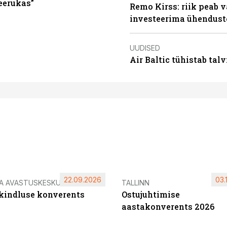
keerukas”
Remo Kirss: riik peab v
investeerima ühendust
UUDISED
Air Baltic tühistab talv
22.09.2026
03.
IA AVASTUSKESKUS
TALLINN
ikindluse konverents
Ostujuhtimise
aastakonverents 2026