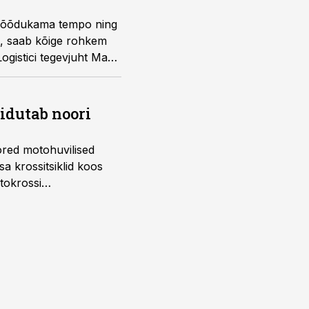
 mõõdukama tempo ning
b, saab kõige rohkem
ogistici tegevjuht Mark
õidutab noori
ored motohuvilised
a krossitsiklid koos
tokrossi