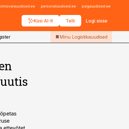
Iseteenindus
kinnisvarauudised.ee
personaliuudised.ee
palgauudised.ee
finant
Telli Logistikauudised
Küsi AI-lt
Telli
Logi sisse
ister
Minu Logistikauudised
ten
muutis
 lõpetas
ruse
a ettevõtet