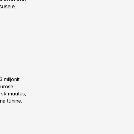
susele.
 miljonit
eurose
rsk muutus,
sna tühine.