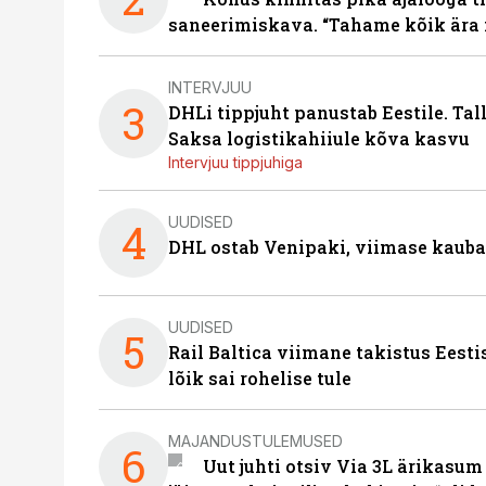
saneerimiskava. “Tahame kõik ära 
INTERVJUU
3
DHLi tippjuht panustab Eestile. Tal
Saksa logistikahiiule kõva kasvu
Intervjuu tippjuhiga
UUDISED
4
DHL ostab Venipaki, viimase kauba
UUDISED
5
Rail Baltica viimane takistus Eesti
lõik sai rohelise tule
MAJANDUSTULEMUSED
6
Uut juhti otsiv Via 3L ärikasum