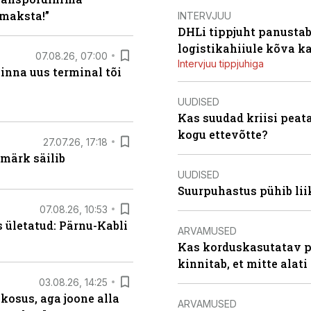
maksta!”
INTERVJUU
DHLi tippjuht panustab 
logistikahiiule kõva k
07.08.26, 07:00
Intervjuu tippjuhiga
linna uus terminal tõi
UUDISED
Kas suudad kriisi peat
kogu ettevõtte?
27.07.26, 17:18
märk säilib
UUDISED
Suurpuhastus pühib liik
07.08.26, 10:53
s ületatud: Pärnu-Kabli
ARVAMUSED
Kas korduskasutatav p
kinnitab, et mitte alati
03.08.26, 14:25
 kosus, aga joone alla
ARVAMUSED