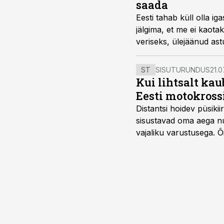
saada
Eesti tahab küll olla
jälgima, et me ei kaot
veriseks, ülejäänud ast
Paves.
ST
SISUTURUNDUS
21.0
Kui lihtsalt kau
Eesti motokross
Distantsi hoidev püsik
sisustavad oma aega nu
vajaliku varustusega. 
maailmameistrivõistluse