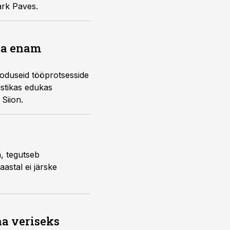
ark Paves.
eta enam
ooduseid tööprotsesside
istikas edukas
Siion.
a, tegutseb
aastal ei järske
na veriseks