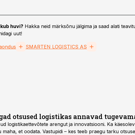
kub huvi?
Hakka neid märksõnu jälgima ja saad alati teavitu
idagi uut!
aondus
SMARTEN LOGISTICS AS
8
gad otsused logistikas annavad tugevama
d logistikaettevõtete arengut ja innovatsiooni. Ka käesolev a
 maha, et oodata. Vastupidi – kes teeb praegu tarku otsuse