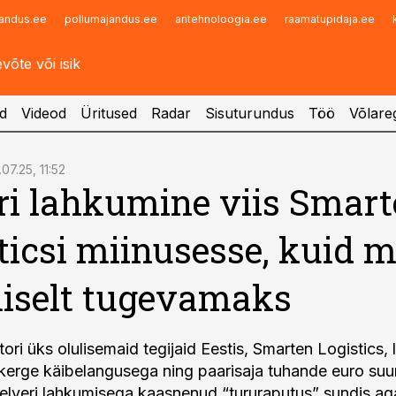
andus.ee
pollumajandus.ee
aritehnoloogia.ee
raamatupidaja.ee
Infopank
Radar
d
Videod
Üritused
Radar
Sisuturundus
Töö
Võlareg
.07.25, 11:52
ri lahkumine viis Smar
ticsi miinusesse, kuid 
iselt tugevamaks
ori üks olulisemaid tegijaid Eestis, Smarten Logistics,
kerge käibelangusega ning paarisaja tuhande euro suu
elveri lahkumisega kaasnenud “tururaputus” sundis ag