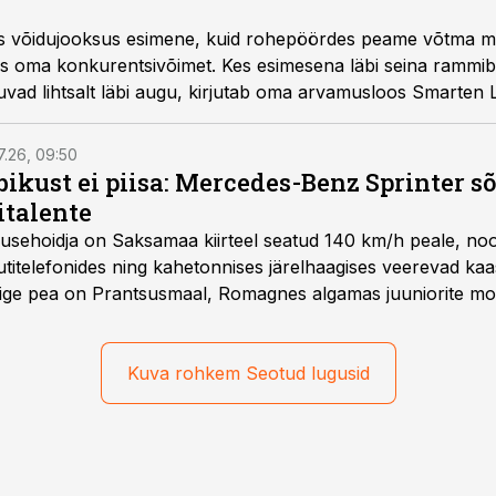
 igas võidujooksus esimene, kuid rohepöördes peame võtma
aks oma konkurentsivõimet. Kes esimesena läbi seina rammi
uvad lihtsalt läbi augu, kirjutab oma arvamusloos Smarten L
7.26, 09:50
bikust ei piisa: Mercedes-Benz Sprinter s
italente
iirusehoidja on Saksamaa kiirteel seatud 140 km/h peale, no
titelefonides ning kahetonnises järelhaagises veerevad kaas
Õige pea on Prantsusmaal, Romagnes algamas juuniorite mo
d.
Kuva rohkem Seotud lugusid