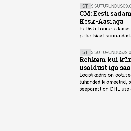
ST
SISUTURUNDUS
09.0
CM: Eesti sadam
Kesk-Aasiaga
Paldiski Lõunasadamas 
potentsiaali suurenda
ST
SISUTURUNDUS
29.0
Rohkem kui kümm
usaldust iga sa
Logistikaäris on ootuse
tuhanded kilomeetrid, s
seepärast on DHL usal
Vehoga on selle aja joo