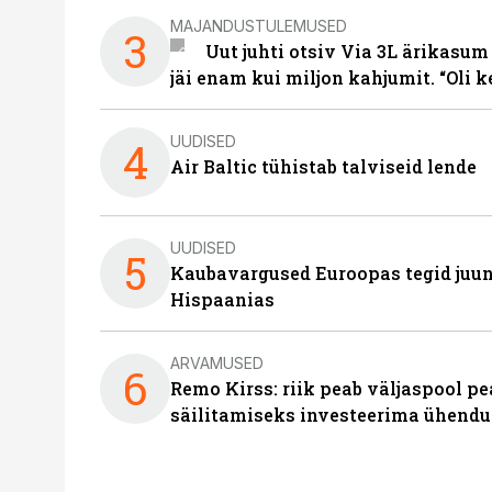
MAJANDUSTULEMUSED
3
Uut juhti otsiv Via 3L ärikasum
jäi enam kui miljon kahjumit. “Oli 
UUDISED
4
Air Baltic tühistab talviseid lende
UUDISED
5
Kaubavargused Euroopas tegid juuni
Hispaanias
ARVAMUSED
6
Remo Kirss: riik peab väljaspool pe
säilitamiseks investeerima ühendu