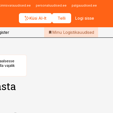
Iseteenindus
kinnisvarauudised.ee
personaliuudised.ee
palgauudised.ee
finant
Telli Logistikauudised
Küsi AI-lt
Telli
Logi sisse
ister
Minu Logistikauudised
taalsesse
la vajalik
asta