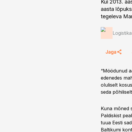
Kui 2013. aa
aasta lõpuks
tegeleva Man
Logistik
Jaga
“Möödunud aast
edenedes mahu
oluliselt kosu
seda põhilisel
Kuna mõned su
Paldiskist pe
tuua Eesti sa
Baltikumi kont