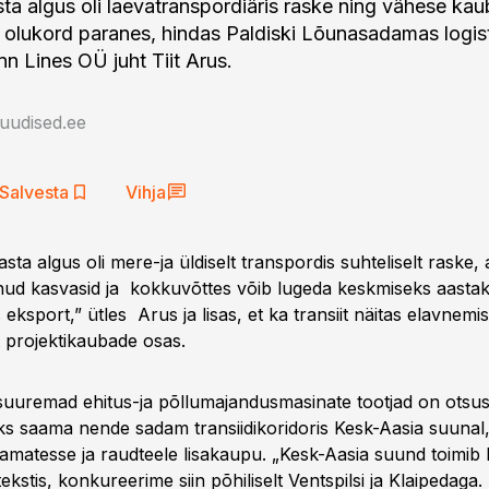
sta algus oli laevatranspordiäris raske ning vähese kau
 olukord paranes, hindas Paldiski Lõunasadamas logis
n Lines OÜ juht Tiit Arus.
auudised.ee
Salvesta
Vihja
a algus oli mere-ja üldiselt transpordis suhteliselt raske,
d kasvasid ja kokkuvõttes võib lugeda keskmiseks aastaks.
s eksport,” ütles Arus ja lisas, et ka transiit näitas elavnem
t projektikaubade osas.
uremad ehitus-ja põllumajandusmasinate tootjad on otsus
aks saama nende sadam transiidikoridoris Kesk-Aasia suunal
damatesse ja raudteele lisakaupu. „Kesk-Aasia suund toimib 
ekstis, konkureerime siin põhiliselt Ventspilsi ja Klaipedaga. 