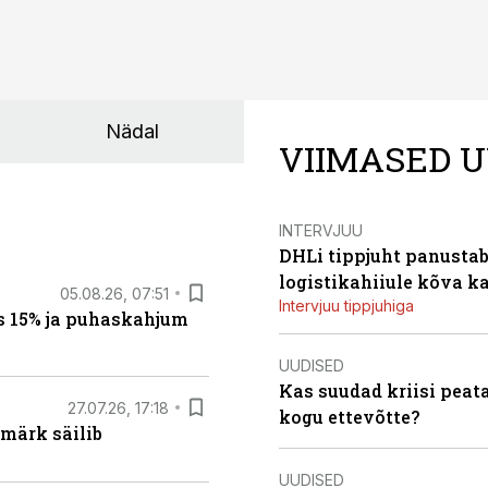
Nädal
VIIMASED U
INTERVJUU
DHLi tippjuht panustab 
logistikahiiule kõva k
05.08.26, 07:51
Intervjuu tippjuhiga
s 15% ja puhaskahjum
UUDISED
Kas suudad kriisi peat
27.07.26, 17:18
kogu ettevõtte?
märk säilib
UUDISED