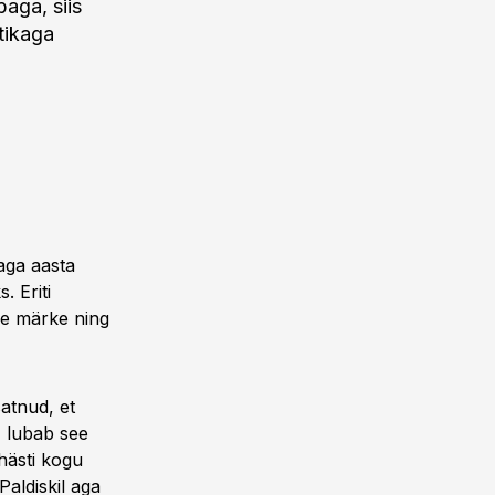
baga, siis
tikaga
 aga aasta
 Eriti
ise märke ning
atnud, et
, lubab see
hästi kogu
Paldiskil aga