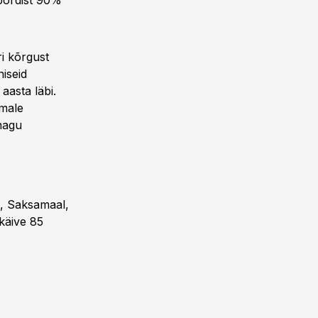
spordist 90%
ri kõrgust
iseid
aasta läbi.
amale
nagu
l, Saksamaal,
 käive 85