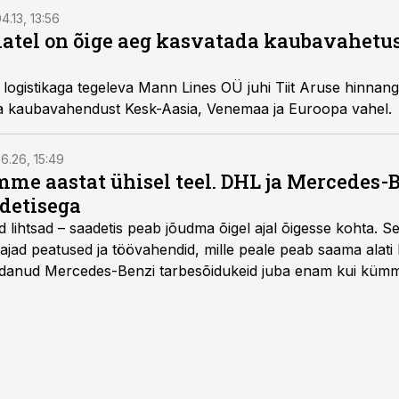
4.13, 13:56
atel on õige aeg kasvatada kaubavahetu
logistikaga tegeleva Mann Lines OÜ juhi Tiit Aruse hinnang
da kaubavahendust Kesk-Aasia, Venemaa ja Euroopa vahel.
6.26, 15:49
e aastat ühisel teel. DHL ja Mercedes-
adetisega
d lihtsad – saadetis peab jõudma õigel ajal õigesse kohta. S
ajad peatused ja töövahendid, mille peale peab saama alati k
danud Mercedes-Benzi tarbesõidukeid juba enam kui kümm
ksul kujunenud oluliseks osaks ettevõtte igapäevasest tööst