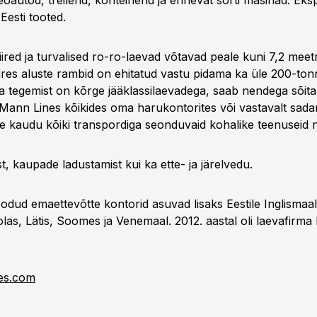
oautod, treilerid, konteinerid ja erinevat sorti masinad. Ek
esti tooted.
ired ja turvalised ro-ro-laevad võtavad peale kuni 7,2 meet
res aluste rambid on ehitatud vastu pidama ka üle 200-tonn
na tegemist on kõrge jääklassilaevadega, saab nendega sõita 
Mann Lines kõikides oma harukontorites või vastavalt sad
e kaudu kõiki transpordiga seonduvaid kohalike teenuseid 
st, kaupade ladustamist kui ka ette- ja järelvedu.
oodud emaettevõtte kontorid asuvad lisaks Eestile Inglismaa
las, Lätis, Soomes ja Venemaal. 2012. aastal oli laevafirma
es.com