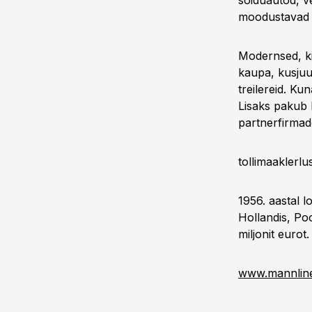
sõiduautod, ve
moodustavad E
Modernsed, ki
kaupa, kusjuu
treilereid. Ku
Lisaks pakub 
partnerfirmad
tollimaaklerlu
1956. aastal l
Hollandis, Poo
miljonit eurot.
www.mannlin