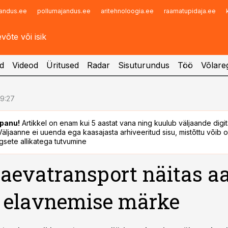
andus.ee
pollumajandus.ee
aritehnoloogia.ee
raamatupidaja.ee
Infopank
Radar
d
Videod
Üritused
Radar
Sisuturundus
Töö
Võlareg
09:27
panu!
Artikkel on enam kui 5 aastat vana ning kuulub väljaande digi
. Väljaanne ei uuenda ega kaasajasta arhiveeritud sisu, mistõttu võib ol
sete allikatega tutvumine
aevatransport näitas a
 elavnemise märke