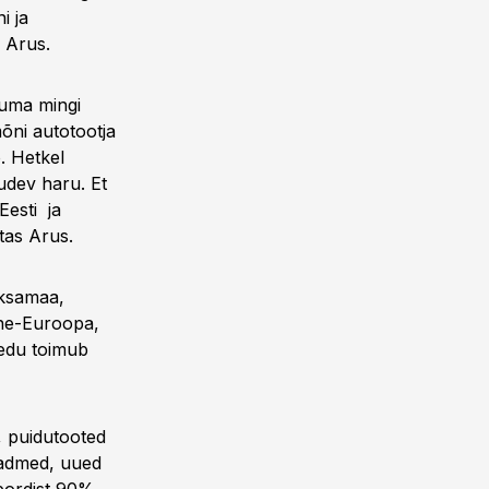
i ja
 Arus.
duma mingi
õni autotootja
. Hetkel
udev haru. Et
Eesti ja
tas Arus.
aksamaa,
äne-Euroopa,
vedu toimub
, puidutooted
seadmed, uued