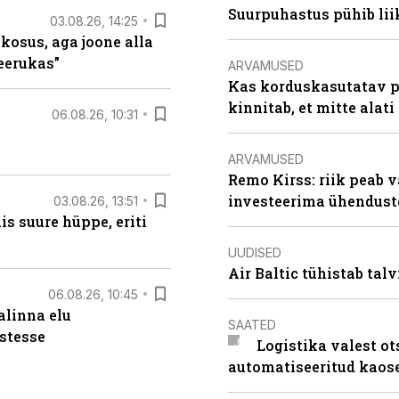
Suurpuhastus pühib liik
03.08.26, 14:25
 kosus, aga joone alla
keerukas”
ARVAMUSED
Kas korduskasutatav p
kinnitab, et mitte alati
06.08.26, 10:31
ARVAMUSED
Remo Kirss: riik peab v
investeerima ühendust
03.08.26, 13:51
s suure hüppe, eriti
UUDISED
Air Baltic tühistab talv
06.08.26, 10:45
alinna elu
SAATED
stesse
Logistika valest ot
automatiseeritud kaos