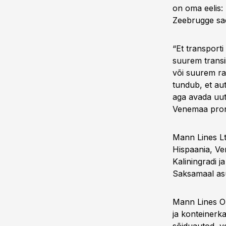
on oma eelis:
Zeebrugge sad
“Et transporti
suurem transi
või suurem ra
tundub, et au
aga avada uut 
Venemaa pronk
Mann Lines Lt
Hispaania, Ve
Kaliningradi j
Saksamaal as
Mann Lines OÜ
ja konteinerk