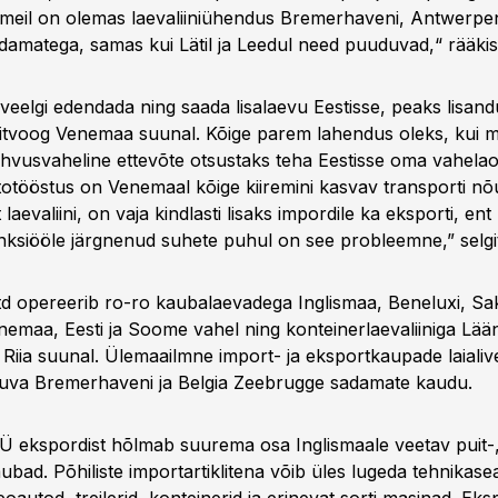
 meil on olemas laevaliiniühendus Bremerhaveni, Antwerpen
amatega, samas kui Lätil ja Leedul need puuduvad,“ rääkis
 veelgi edendada ning saada lisalaevu Eestisse, peaks lisan
itvoog Venemaa suunal. Kõige parem lahendus oleks, kui m
hvusvaheline ettevõte otsustaks teha Eestisse oma vahelao
totööstus on Venemaal kõige kiiremini kasvav transporti nõ
laevaliini, on vaja kindlasti lisaks impordile ka eksporti, ent 
siööle järgnenud suhete puhul on see probleemne,” selgi
d opereerib ro-ro kaubalaevadega Inglismaa, Beneluxi, S
nemaa, Eesti ja Soome vahel ning konteinerlaevaliiniga Lä
a Riia suunal. Ülemaailmne import- ja eksportkaupade laiali
uva Bremerhaveni ja Belgia Zeebrugge sadamate kaudu.
 ekspordist hõlmab suurema osa Inglismaale veetav puit-
aubad. Põhiliste importartiklitena võib üles lugeda tehnika