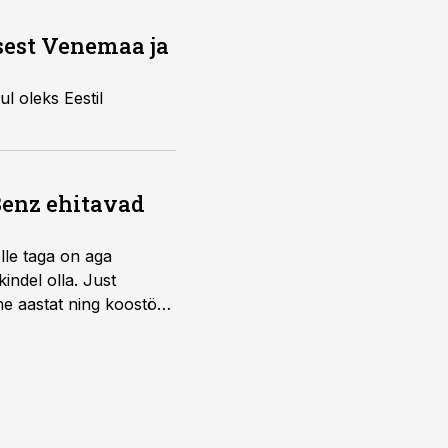
sest Venemaa ja
ul oleks Eestil
Benz ehitavad
elle taga on aga
indel olla. Just
e aastat ning koostöö
.