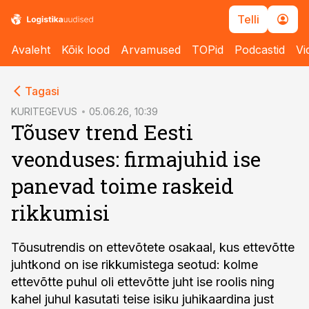
Telli
Avaleht
Kõik lood
Arvamused
TOPid
Podcastid
Vi
cebook
Tagasi
Twitter)
KURITEGEVUS
05.06.26, 10:39
Tõusev trend Eesti
kedIn
veonduses: firmajuhid ise
ail
panevad toime raskeid
k
rikkumisi
Tõusutrendis on ettevõtete osakaal, kus ettevõtte
juhtkond on ise rikkumistega seotud: kolme
ettevõtte puhul oli ettevõtte juht ise roolis ning
kahel juhul kasutati teise isiku juhikaardina just