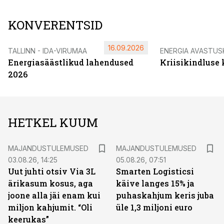
KONVERENTSID
16.09.2026
TALLINN - IDA-VIRUMAA
ENERGIA AVASTUS
Energiasäästlikud lahendused
Kriisikindluse
2026
HETKEL KUUM
MAJANDUSTULEMUSED
MAJANDUSTULEMUSED
03.08.26, 14:25
05.08.26, 07:51
Uut juhti otsiv Via 3L
Smarten Logisticsi
ärikasum kosus, aga
käive langes 15% ja
joone alla jäi enam kui
puhaskahjum keris juba
miljon kahjumit. “Oli
üle 1,3 miljoni euro
keerukas”