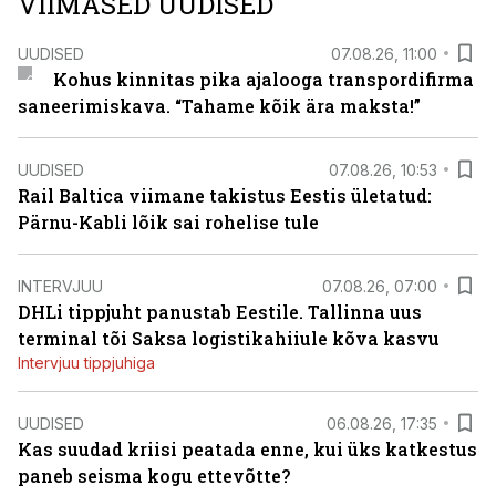
VIIMASED UUDISED
UUDISED
07.08.26, 11:00
Kohus kinnitas pika ajalooga transpordifirma
saneerimiskava. “Tahame kõik ära maksta!”
UUDISED
07.08.26, 10:53
Rail Baltica viimane takistus Eestis ületatud:
Pärnu-Kabli lõik sai rohelise tule
INTERVJUU
07.08.26, 07:00
DHLi tippjuht panustab Eestile. Tallinna uus
terminal tõi Saksa logistikahiiule kõva kasvu
Intervjuu tippjuhiga
UUDISED
06.08.26, 17:35
Kas suudad kriisi peatada enne, kui üks katkestus
paneb seisma kogu ettevõtte?