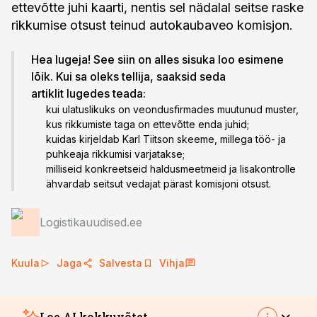
ettevõtte juhi kaarti, nentis sel nädalal seitse raske
rikkumise otsust teinud autokaubaveo komisjon.
Hea lugeja! See siin on alles sisuka loo esimene
lõik. Kui sa oleks tellija, saaksid seda
artiklit lugedes teada:
kui ulatuslikuks on veondusfirmades muutunud muster,
kus rikkumiste taga on ettevõtte enda juhid;
kuidas kirjeldab Karl Tiitson skeeme, millega töö- ja
puhkeaja rikkumisi varjatakse;
milliseid konkreetseid haldusmeetmeid ja lisakontrolle
ähvardab seitsut vedajat pärast komisjoni otsust.
Logistikauudised.ee
Kuula
Jaga
Salvesta
Vihja
Loe AI kokkuvõtet