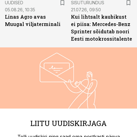
UUDISED
SISUTURUNDUS
05.08.26, 10:35
21.07.26, 09:50
Linas Agro avas
Kui lihtsalt kaubikust
Muugal viljaterminali
ei piisa: Mercedes-Benz
Sprinter sõidutab noori
Eesti motokrossitalente
LIITU UUDISKIRJAGA
Telli uudiskiri ning saad oma postkasti päeva