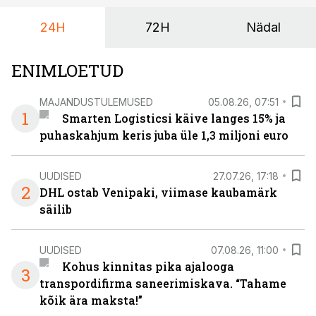
24H
72H
Nädal
ENIMLOETUD
MAJANDUSTULEMUSED
05.08.26, 07:51
1
Smarten Logisticsi käive langes 15% ja
puhaskahjum keris juba üle 1,3 miljoni euro
UUDISED
27.07.26, 17:18
2
DHL ostab Venipaki, viimase kaubamärk
säilib
UUDISED
07.08.26, 11:00
Kohus kinnitas pika ajalooga
3
transpordifirma saneerimiskava. “Tahame
kõik ära maksta!”