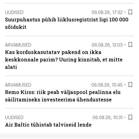
UUDISED
06.08.26, 17:32
Suurpuhastus pühib liiklusregistrist ligi 100 000
sõidukit
ARVAMUSED
06.08.26, 12:03
Kas korduskasutatav pakend on ikka
keskkonnale parim? Uuring kinnitab, et mitte
alati
ARVAMUSED
06.08.26, 10:45
Remo Kirss: riik peab väljaspool pealinna elu
säilitamiseks investeerima ühendustesse
UUDISED
06.08.26, 10:31
Air Baltic tühistab talviseid lende