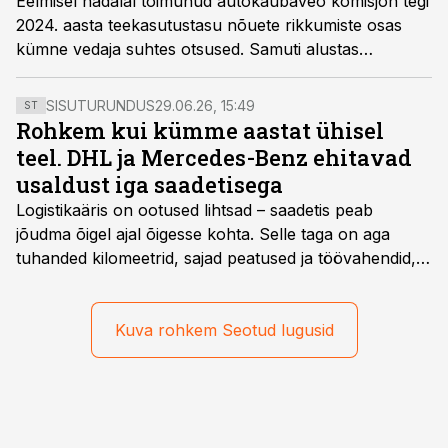
Eelmisel nädalal toimunud autokaubaveo komisjon tegi
2024. aasta teekasutustasu nõuete rikkumiste osas
kümne vedaja suhtes otsused. Samuti alustas
Transpordiamet 84 ettevõtte osas teekasutustasu
riikliku järelevalve menetlused ning 71 ettevõttel
SISUTURUNDUS
29.06.26, 15:49
ST
tuvastati ka rikkumisi.
Rohkem kui kümme aastat ühisel
teel. DHL ja Mercedes-Benz ehitavad
usaldust iga saadetisega
Logistikaäris on ootused lihtsad – saadetis peab
jõudma õigel ajal õigesse kohta. Selle taga on aga
tuhanded kilomeetrid, sajad peatused ja töövahendid,
mille peale peab saama alati kindel olla. Just seepärast
on DHL usaldanud Mercedes-Benzi tarbesõidukeid
juba enam kui kümme aastat ning koostöö Vehoga on
Kuva rohkem Seotud lugusid
selle aja jooksul kujunenud oluliseks osaks ettevõtte
igapäevasest tööst.