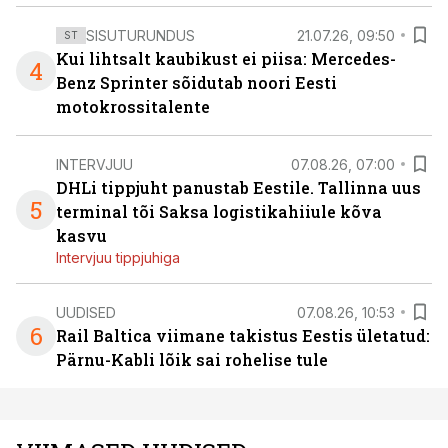
SISUTURUNDUS
21.07.26, 09:50
ST
Kui lihtsalt kaubikust ei piisa: Mercedes-
4
Benz Sprinter sõidutab noori Eesti
motokrossitalente
INTERVJUU
07.08.26, 07:00
DHLi tippjuht panustab Eestile. Tallinna uus
5
terminal tõi Saksa logistikahiiule kõva
kasvu
Intervjuu tippjuhiga
UUDISED
07.08.26, 10:53
6
Rail Baltica viimane takistus Eestis ületatud:
Pärnu-Kabli lõik sai rohelise tule