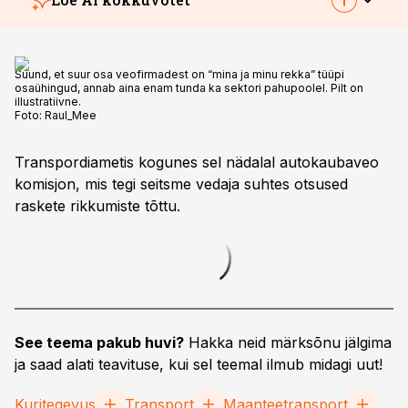
Suund, et suur osa veofirmadest on “mina ja minu rekka” tüüpi
osaühingud, annab aina enam tunda ka sektori pahupoolel. Pilt on
illustratiivne.
Foto:
Raul_Mee
Transpordiametis kogunes sel nädalal autokaubaveo
komisjon, mis tegi seitsme vedaja suhtes otsused
raskete rikkumiste tõttu.
See teema pakub huvi?
Hakka neid märksõnu jälgima
ja saad alati teavituse, kui sel teemal ilmub midagi uut!
Kuritegevus
Transport
Maanteetransport