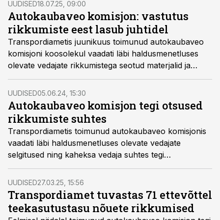
UUDISED
18.07.25, 09:00
sealhulgas võõraste juhikaartide kasutamist ja
Autokaubaveo komisjon: vastutus
sõidumeeriku manipuleerimist.
rikkumiste eest lasub juhtidel
Transpordiametis juunikuus toimunud autokaubaveo
komisjoni koosolekul vaadati läbi haldusmenetluses
olevate vedajate rikkumistega seotud materjalid ja
vedajate antud selgitused. Otsused tehti seitsme vedaja
suhtes, kes olid pannud toime raskeid rikkumisi.
UUDISED
05.06.24, 15:30
Autokaubaveo komisjon tegi otsused
rikkumiste suhtes
Transpordiametis toimunud autokaubaveo komisjonis
vaadati läbi haldusmenetluses olevate vedajate
selgitused ning kaheksa vedaja suhtes tegi
autokaubaveo komisjon otsused.
UUDISED
27.03.25, 15:56
Transpordiamet tuvastas 71 ettevõttel
teekasutustasu nõuete rikkumised