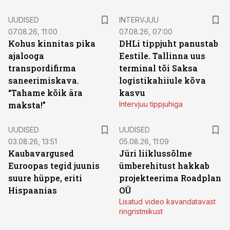
UUDISED
INTERVJUU
07.08.26, 11:00
07.08.26, 07:00
Kohus kinnitas pika
DHLi tippjuht panustab
ajalooga
Eestile. Tallinna uus
transpordifirma
terminal tõi Saksa
saneerimiskava.
logistikahiiule kõva
“Tahame kõik ära
kasvu
maksta!”
Intervjuu tippjuhiga
UUDISED
UUDISED
03.08.26, 13:51
05.08.26, 11:09
Kaubavargused
Jüri liiklussõlme
Euroopas tegid juunis
ümberehitust hakkab
suure hüppe, eriti
projekteerima Roadplan
Hispaanias
OÜ
Lisatud video kavandatavast
ringristmikust
ST