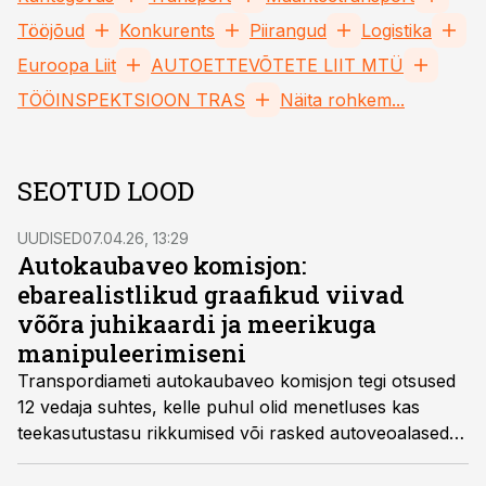
Tööjõud
Konkurents
Piirangud
Logistika
Euroopa Liit
AUTOETTEVÕTETE LIIT MTÜ
TÖÖINSPEKTSIOON TRAS
Näita rohkem...
SEOTUD LOOD
UUDISED
07.04.26, 13:29
Autokaubaveo komisjon:
ebarealistlikud graafikud viivad
võõra juhikaardi ja meerikuga
manipuleerimiseni
Transpordiameti autokaubaveo komisjon tegi otsused
12 vedaja suhtes, kelle puhul olid menetluses kas
teekasutustasu rikkumised või rasked autoveoalased
rikkumised. Enam kui pooltel juhtudest puudutasid
rikkumised töö- ja puhkeaja nõuete eiramist,