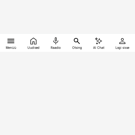
Menüü
Uudised
Raadio
Otsing
AI Chat
Logi sisse
Vana-Lõuna 39/1, 19094 Tallinn
(+372) 667 0111
logistikauudised@logistikauudised.ee
Telli
Reklaam
Firmast
Sisu kasutamisõigused
Ajakirjaniku