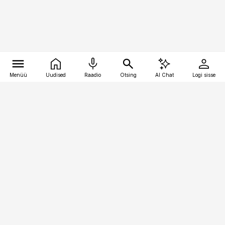
Menüü
Uudised
Raadio
Otsing
AI Chat
Logi sisse
Vana-Lõuna 39/1, 19094 Tallinn
(+372) 667 0111
logistikauudised@logistikauudised.ee
Telli
Reklaam
Firmast
Sisu kasutamisõigused
Ajakirjaniku