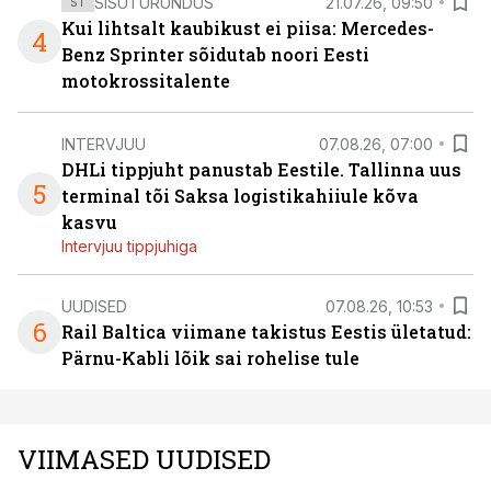
SISUTURUNDUS
21.07.26, 09:50
ST
Kui lihtsalt kaubikust ei piisa: Mercedes-
4
Benz Sprinter sõidutab noori Eesti
motokrossitalente
INTERVJUU
07.08.26, 07:00
DHLi tippjuht panustab Eestile. Tallinna uus
5
terminal tõi Saksa logistikahiiule kõva
kasvu
Intervjuu tippjuhiga
UUDISED
07.08.26, 10:53
6
Rail Baltica viimane takistus Eestis ületatud:
Pärnu-Kabli lõik sai rohelise tule
VIIMASED UUDISED