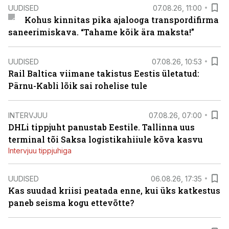
UUDISED
07.08.26, 11:00
Kohus kinnitas pika ajalooga transpordifirma
saneerimiskava. “Tahame kõik ära maksta!”
UUDISED
07.08.26, 10:53
Rail Baltica viimane takistus Eestis ületatud:
Pärnu-Kabli lõik sai rohelise tule
INTERVJUU
07.08.26, 07:00
DHLi tippjuht panustab Eestile. Tallinna uus
terminal tõi Saksa logistikahiiule kõva kasvu
Intervjuu tippjuhiga
UUDISED
06.08.26, 17:35
Kas suudad kriisi peatada enne, kui üks katkestus
paneb seisma kogu ettevõtte?