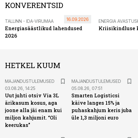
KONVERENTSID
16.09.2026
TALLINN - IDA-VIRUMAA
ENERGIA AVASTUS
Energiasäästlikud lahendused
Kriisikindluse
2026
HETKEL KUUM
MAJANDUSTULEMUSED
MAJANDUSTULEMUSED
03.08.26, 14:25
05.08.26, 07:51
Uut juhti otsiv Via 3L
Smarten Logisticsi
ärikasum kosus, aga
käive langes 15% ja
joone alla jäi enam kui
puhaskahjum keris juba
miljon kahjumit. “Oli
üle 1,3 miljoni euro
keerukas”