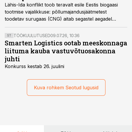
Lähis-Ida konflikt toob teravalt esile Eestis biogaasi
tootmise vajalikkuse: põllumajandusjäätmetest
toodetav surugaas (CNG) aitab segastel aegadel
suurendada siinset energiajulgeolekut ja tagab
transpordiettevõtetele odavama ning stabiilsema
TÖÖKUULUTUSED
09.07.26, 10:36
ST
hinnaga kütuse, kirjutab Bioforce’i arendusjuht Karl
Smarten Logistics ootab meeskonnaga
Koort.
liituma kauba vastuvõtuosakonna
juhti
Konkurss kestab 26. juulini
Kuva rohkem Seotud lugusid