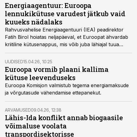
Energiaagentuur: Euroopa
lennukikütuse varudest jätkub vaid
kuueks nädalaks
Rahvusvahelise Energiaagentuuri (IEA) peadirektor
Fatih Birol hoiatas neljapäeval, et Euroopat ähvardab
kriitiline kütusenappus, mis võib juba lähiajal tuua
kaasa massilised lendude tühistamised.
UUDISED
15.04.26, 10:25
Euroopa vormib plaani kallima
kütuse leevenduseks
Euroopa Komisjon valmistub tegema energiamaksude
ja võrgutasude vähendamise ettepanekut.
ARVAMUSED
09.04.26, 12:38
Lähis-Ida konflikt annab biogaasile
võimaluse voolata
transpordisektorisse