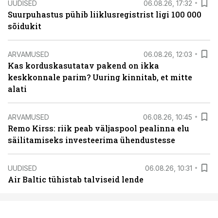
UUDISED
06.08.26, 17:32
Suurpuhastus pühib liiklusregistrist ligi 100 000
sõidukit
ARVAMUSED
06.08.26, 12:03
Kas korduskasutatav pakend on ikka
keskkonnale parim? Uuring kinnitab, et mitte
alati
ARVAMUSED
06.08.26, 10:45
Remo Kirss: riik peab väljaspool pealinna elu
säilitamiseks investeerima ühendustesse
UUDISED
06.08.26, 10:31
Air Baltic tühistab talviseid lende