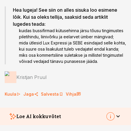
Hea lugeja! See siin on alles sisuka loo esimene
lõik. Kui sa oleks tellija, saaksid seda artiklit
lugedes teada:
kuidas bussifirmad kütusehinna järsu tõusu tingimustes
piletihindu, liinivõrku ja eelarvet ümber mängivad;
mida ütlesid Lux Expressi ja SEBE esindajad selle kohta,
kui suure osa lisakulust tuleb vedajatel endal kanda;
miks osa kommertsliine suletakse ja millistel tingimustel
võivad vedajad tänavu punasesse jääda.
Kristjan Pruul
Kuula
Jaga
Salvesta
Vihja
Loe AI kokkuvõtet