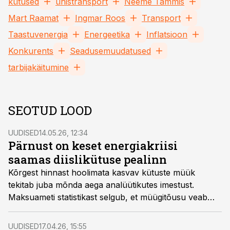
kütused
ühistransport
Neeme Tammis
Mart Raamat
Ingmar Roos
Transport
Taastuvenergia
Energeetika
Inflatsioon
Konkurents
Seadusemuudatused
tarbijakäitumine
SEOTUD LOOD
UUDISED
14.05.26, 12:34
Pärnust on keset energiakriisi
saamas diislikütuse pealinn
Kõrgest hinnast hoolimata kasvav kütuste müük
tekitab juba mõnda aega analüütikutes imestust.
Maksuameti statistikast selgub, et müügitõusu veab
diislikütuse sektoris eest Pärnumaa.
UUDISED
17.04.26, 15:55