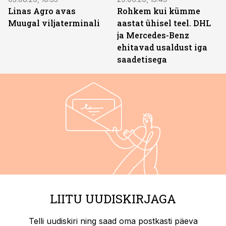
Linas Agro avas
Rohkem kui kümme
Muugal viljaterminali
aastat ühisel teel. DHL
ja Mercedes-Benz
ehitavad usaldust iga
saadetisega
LIITU UUDISKIRJAGA
Telli uudiskiri ning saad oma postkasti päeva