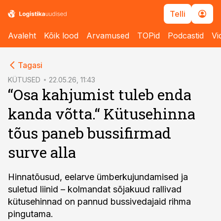
Telli
Avaleht
Kõik lood
Arvamused
TOPid
Podcastid
Vi
cebook
Tagasi
Twitter)
KÜTUSED
22.05.26, 11:43
“Osa kahjumist tuleb enda
kedIn
kanda võtta.“ Kütusehinna
ail
tõus paneb bussifirmad
k
surve alla
Hinnatõusud, eelarve ümberkujundamised ja
suletud liinid – kolmandat sõjakuud rallivad
kütusehinnad on pannud bussivedajaid rihma
pingutama.