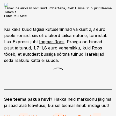
Tänavune äriplaan on tulnud ümber teha, ütleb Hansa Grupi juht Neeme
Tammis.
Foto:
Raul Mee
Kui kaks kuud tagasi kütusehinnad vaikselt 2,3 euro
poole ronisid, siis oli olukord täitsa nutune, tunnistab
Lux Expressi juht
Ingmar Roos
. Praegu on hinnad
pisut taltunud, 1,7–1,8 euro vahemikku, kuid Roos
tõdeb, et autodest bussiga sõitma tulnud lisareisijad
seda lisakulu katta ei suuda.
See teema pakub huvi?
Hakka neid märksõnu jälgima
ja saad alati teavituse, kui sel teemal ilmub midagi uut!