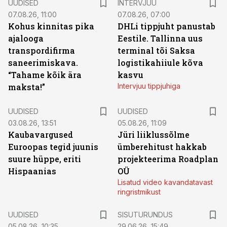
UUDISED
INTERVJUU
07.08.26, 11:00
07.08.26, 07:00
Kohus kinnitas pika
DHLi tippjuht panustab
ajalooga
Eestile. Tallinna uus
transpordifirma
terminal tõi Saksa
saneerimiskava.
logistikahiiule kõva
“Tahame kõik ära
kasvu
maksta!”
Intervjuu tippjuhiga
UUDISED
UUDISED
03.08.26, 13:51
05.08.26, 11:09
Kaubavargused
Jüri liiklussõlme
Euroopas tegid juunis
ümberehitust hakkab
suure hüppe, eriti
projekteerima Roadplan
Hispaanias
OÜ
Lisatud video kavandatavast
ringristmikust
ST
UUDISED
SISUTURUNDUS
05.08.26, 10:35
29.06.26, 15:49