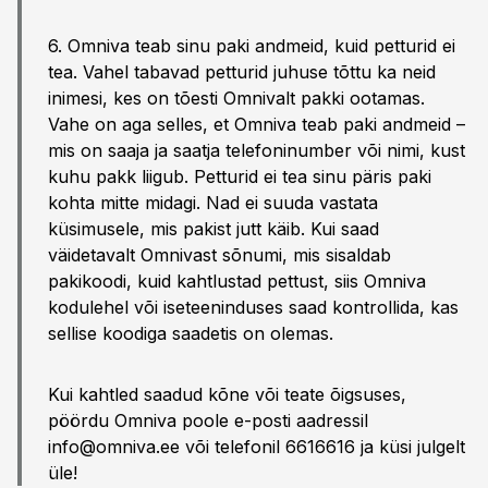
6. Omniva teab sinu paki andmeid, kuid petturid ei
tea. Vahel tabavad petturid juhuse tõttu ka neid
inimesi, kes on tõesti Omnivalt pakki ootamas.
Vahe on aga selles, et Omniva teab paki andmeid –
mis on saaja ja saatja telefoninumber või nimi, kust
kuhu pakk liigub. Petturid ei tea sinu päris paki
kohta mitte midagi. Nad ei suuda vastata
küsimusele, mis pakist jutt käib. Kui saad
väidetavalt Omnivast sõnumi, mis sisaldab
pakikoodi, kuid kahtlustad pettust, siis Omniva
kodulehel või iseteeninduses saad kontrollida, kas
sellise koodiga saadetis on olemas.
Kui kahtled saadud kõne või teate õigsuses,
pöördu Omniva poole e-posti aadressil
info@omniva.ee
või telefonil 6616616 ja küsi julgelt
üle!