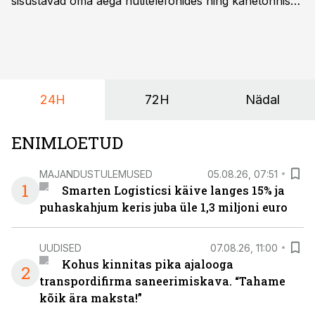
sisustavad oma aega nutitelefonides ning kahetonnises
järelhaagises veerevad kaasa krossitsiklid koos vajaliku
varustusega. Õige pea on Prantsusmaal, Romagnes
algamas juuniorite motokrossi
maailmameistrivõistlused.
24H
72H
Nädal
ENIMLOETUD
MAJANDUSTULEMUSED
05.08.26, 07:51
1
Smarten Logisticsi käive langes 15% ja
puhaskahjum keris juba üle 1,3 miljoni euro
UUDISED
07.08.26, 11:00
Kohus kinnitas pika ajalooga
2
transpordifirma saneerimiskava. “Tahame
kõik ära maksta!”