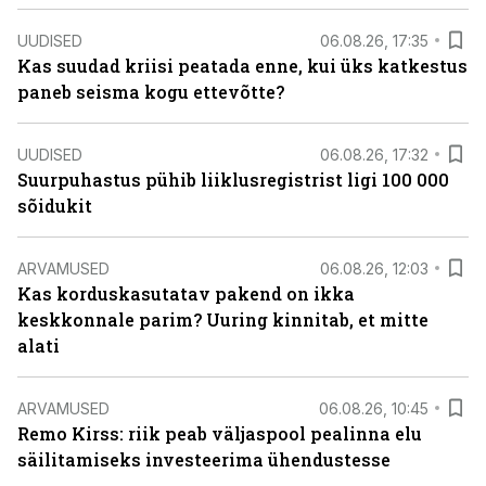
UUDISED
06.08.26, 17:35
Kas suudad kriisi peatada enne, kui üks katkestus
paneb seisma kogu ettevõtte?
UUDISED
06.08.26, 17:32
Suurpuhastus pühib liiklusregistrist ligi 100 000
sõidukit
ARVAMUSED
06.08.26, 12:03
Kas korduskasutatav pakend on ikka
keskkonnale parim? Uuring kinnitab, et mitte
alati
ARVAMUSED
06.08.26, 10:45
Remo Kirss: riik peab väljaspool pealinna elu
säilitamiseks investeerima ühendustesse