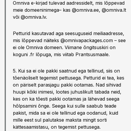
Omniva e-kirjad tulevad aadressidelt, mis lõppevad
meie domeeninimega– kas @omniva.ee, @omniva.lt
või @omniva.lv.
Petturid kasutavad aga seesuguseid meiliaadresse,
mis lõppevad näiteks @omnivapackages.com – see
ei ole Omniva domeen. Viimane õngitsuskiri on
koguni .fr lõpuga, mis viitab Prantsusmaale.
5. Kui sa ei ole pakki saatnud ega tellinud, siis on
tõenäoliselt tegemist pettusega. Petturid ei tea, kes
on päriselt parasjagu pakki ootamas. Nad sihivad
huupi kõiki inimesi, lootes juhuslikult tabada neid,
kes on ka tõesti pakki ootamas ja lähevad seega
hõlpsamini õnge. Seega kui sulle saabub teade
pakist, mida sa ei ole tellinud ega oodanud, kuid
mille eest sul palutakse maksta mingit sorti
kättesaamistasu, on tegemist pettusega.