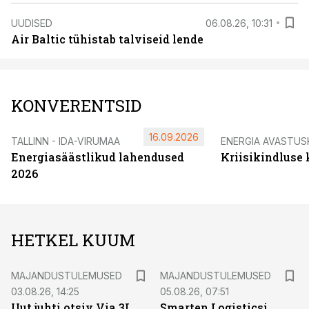
UUDISED
06.08.26, 10:31
Air Baltic tühistab talviseid lende
KONVERENTSID
16.09.2026
TALLINN - IDA-VIRUMAA
ENERGIA AVASTUS
Energiasäästlikud lahendused
Kriisikindluse
2026
HETKEL KUUM
MAJANDUSTULEMUSED
MAJANDUSTULEMUSED
03.08.26, 14:25
05.08.26, 07:51
Uut juhti otsiv Via 3L
Smarten Logisticsi