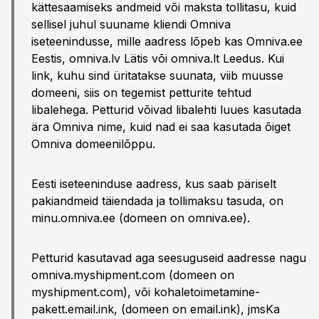
kättesaamiseks andmeid või maksta tollitasu, kuid
sellisel juhul suuname kliendi Omniva
iseteenindusse, mille aadress lõpeb kas Omniva.ee
Eestis, omniva.lv Lätis või omniva.lt Leedus. Kui
link, kuhu sind üritatakse suunata, viib muusse
domeeni, siis on tegemist petturite tehtud
libalehega. Petturid võivad libalehti luues kasutada
ära Omniva nime, kuid nad ei saa kasutada õiget
Omniva domeenilõppu.
Eesti iseteeninduse aadress, kus saab päriselt
pakiandmeid täiendada ja tollimaksu tasuda, on
minu.omniva.ee (domeen on omniva.ee).
Petturid kasutavad aga seesuguseid aadresse nagu
omniva.myshipment.com (domeen on
myshipment.com), või kohaletoimetamine-
pakett.email.ink, (domeen on email.ink), jmsKa