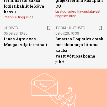
terminal tõi Saksa
projekteerima Roadplan
logistikahiiule kõva
OÜ
kasvu
Lisatud video kavandatavast
ringristmikust
Intervjuu tippjuhiga
ST
UUDISED
TÖÖKUULUTUSED
05.08.26, 10:35
09.07.26, 10:36
Linas Agro avas
Smarten Logistics ootab
Muugal viljaterminali
meeskonnaga liituma
kauba
vastuvõtuosakonna
juhti