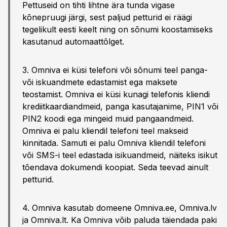
Pettuseid on tihti lihtne ära tunda vigase
kõnepruugi järgi, sest paljud petturid ei räägi
tegelikult eesti keelt ning on sõnumi koostamiseks
kasutanud automaattõlget.
3. Omniva ei küsi telefoni või sõnumi teel panga-
või iskuandmete edastamist ega maksete
teostamist. Omniva ei küsi kunagi telefonis kliendi
krediitkaardiandmeid, panga kasutajanime, PIN1 või
PIN2 koodi ega mingeid muid pangaandmeid.
Omniva ei palu kliendil telefoni teel makseid
kinnitada. Samuti ei palu Omniva kliendil telefoni
või SMS-i teel edastada isikuandmeid, näiteks isikut
tõendava dokumendi koopiat. Seda teevad ainult
petturid.
4. Omniva kasutab domeene Omniva.ee, Omniva.lv
ja Omniva.lt. Ka Omniva võib paluda täiendada paki