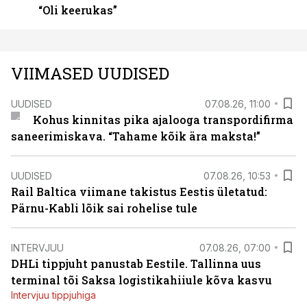
“Oli keerukas”
VIIMASED UUDISED
UUDISED
07.08.26, 11:00
Kohus kinnitas pika ajalooga transpordifirma
saneerimiskava. “Tahame kõik ära maksta!”
UUDISED
07.08.26, 10:53
Rail Baltica viimane takistus Eestis ületatud:
Pärnu-Kabli lõik sai rohelise tule
INTERVJUU
07.08.26, 07:00
DHLi tippjuht panustab Eestile. Tallinna uus
terminal tõi Saksa logistikahiiule kõva kasvu
Intervjuu tippjuhiga