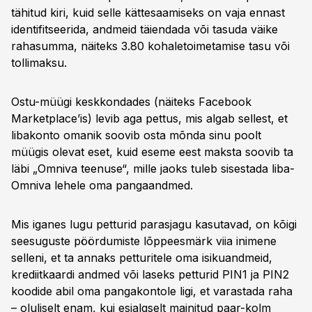
tähitud kiri, kuid selle kättesaamiseks on vaja ennast
identifitseerida, andmeid täiendada või tasuda väike
rahasumma, näiteks 3.80 kohaletoimetamise tasu või
tollimaksu.
Ostu-müügi keskkondades (näiteks Facebook
Marketplace’is) levib aga pettus, mis algab sellest, et
libakonto omanik soovib osta mõnda sinu poolt
müügis olevat eset, kuid eseme eest maksta soovib ta
läbi „Omniva teenuse“, mille jaoks tuleb sisestada liba-
Omniva lehele oma pangaandmed.
Mis iganes lugu petturid parasjagu kasutavad, on kõigi
seesuguste pöördumiste lõppeesmärk viia inimene
selleni, et ta annaks petturitele oma isikuandmeid,
krediitkaardi andmed või laseks petturid PIN1 ja PIN2
koodide abil oma pangakontole ligi, et varastada raha
– oluliselt enam, kui esialgselt mainitud paar-kolm