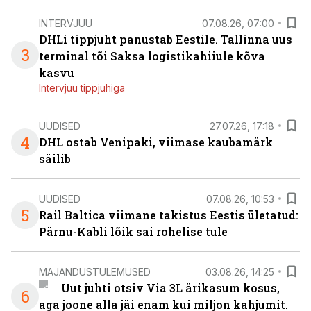
INTERVJUU
07.08.26, 07:00
DHLi tippjuht panustab Eestile. Tallinna uus
3
terminal tõi Saksa logistikahiiule kõva
kasvu
Intervjuu tippjuhiga
UUDISED
27.07.26, 17:18
4
DHL ostab Venipaki, viimase kaubamärk
säilib
UUDISED
07.08.26, 10:53
5
Rail Baltica viimane takistus Eestis ületatud:
Pärnu-Kabli lõik sai rohelise tule
MAJANDUSTULEMUSED
03.08.26, 14:25
Uut juhti otsiv Via 3L ärikasum kosus,
6
aga joone alla jäi enam kui miljon kahjumit.