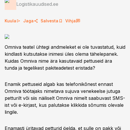
Logistikauudised.ee
Kuula
Jaga
Salvesta
Vihja
Omniva teatel ühtegi andmeleket ei ole tuvastatud, kuid
kindlasti kutsutakse inimesi üles olema tähelepanek.
Kuidas Omniva nime ära kasutavaid pettuseid ära
tunda ja tegelikest pakiteadetest eristada?
Enamik pettuseid algab kas telefonikõnest ennast
Omniva töötajaks nimetava sujuva venekeelse jutuga
petturilt või siis näiliselt Omniva nimelt saabuvast SMS-
ist või e-kirjast, kus palutakse klikkida sõnumis olevale
lingile.
Enamasti üritavad petturid öelda, et sulle on pakk või