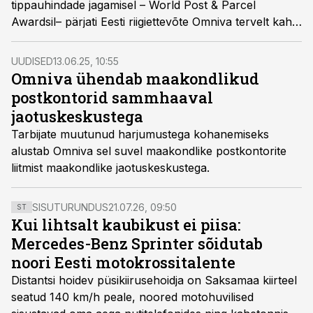
tippauhindade jagamisel – World Post & Parcel
Awardsil– pärjati Eesti riigiettevõte Omniva tervelt kahe
üleilmse tunnustusega.
UUDISED
13.06.25, 10:55
Omniva ühendab maakondlikud
postkontorid sammhaaval
jaotuskeskustega
Tarbijate muutunud harjumustega kohanemiseks
alustab Omniva sel suvel maakondlike postkontorite
liitmist maakondlike jaotuskeskustega.
SISUTURUNDUS
21.07.26, 09:50
ST
Kui lihtsalt kaubikust ei piisa:
Mercedes-Benz Sprinter sõidutab
noori Eesti motokrossitalente
Distantsi hoidev püsikiirusehoidja on Saksamaa kiirteel
seatud 140 km/h peale, noored motohuvilised