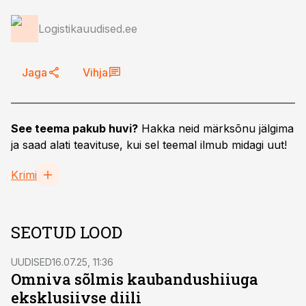
Logistikauudised.ee
Jaga
Vihja
See teema pakub huvi?
Hakka neid märksõnu jälgima
ja saad alati teavituse, kui sel teemal ilmub midagi uut!
Krimi
SEOTUD LOOD
UUDISED
16.07.25, 11:36
Omniva sõlmis kaubandushiiuga
eksklusiivse diili