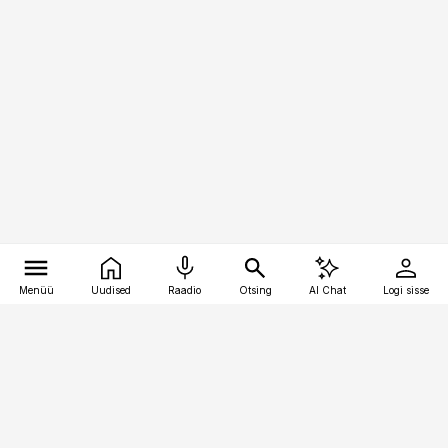
Menüü
Uudised
Raadio
Otsing
AI Chat
Logi sisse
Vana-Lõuna 39/1, 19094 Tallinn
(+372) 667 0111
logistikauudised@logistikauudised.ee