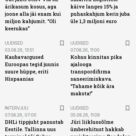
ärikasum kosus, aga
käive langes 15% ja
joone alla jäi enam kui
puhaskahjum keris juba
miljon kahjumit. “Oli
üle 1,3 miljoni euro
keerukas”
UUDISED
UUDISED
03.08.26, 13:51
07.08.26, 11:00
Kaubavargused
Kohus kinnitas pika
Euroopas tegid juunis
ajalooga
suure hüppe, eriti
transpordifirma
Hispaanias
saneerimiskava.
“Tahame kõik ära
maksta!”
INTERVJUU
UUDISED
07.08.26, 07:00
05.08.26, 11:09
DHLi tippjuht panustab
Jüri liiklussõlme
Eestile. Tallinna uus
ümberehitust hakkab