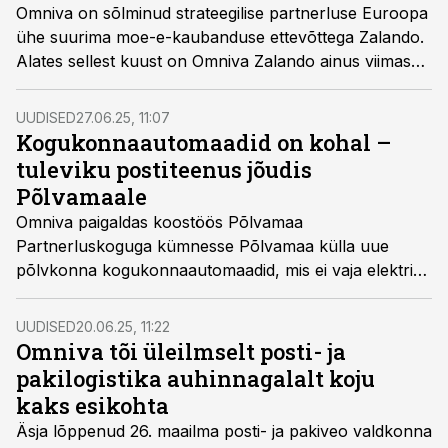
Omniva on sõlminud strateegilise partnerluse Euroopa
ühe suurima moe-e-kaubanduse ettevõttega Zalando.
Alates sellest kuust on Omniva Zalando ainus viimase
miili tarnepartner Eestis, Lätis ja Leedus, teenindades
kogu piirkonna tellimusi oma ulatusliku pakiautomaadi-
UUDISED
27.06.25, 11:07
ja kullerivõrgustiku kaudu.
Kogukonnaautomaadid on kohal –
tuleviku postiteenus jõudis
Põlvamaale
Omniva paigaldas koostöös Põlvamaa
Partnerluskoguga kümnesse Põlvamaa külla uue
põlvkonna kogukonnaautomaadid, mis ei vaja elektri-
ega internetiühendust ning mida saavad soovi korral
kasutada kõik kohalikud inimesed ja pakifirmad. Sügisel
UUDISED
20.06.25, 11:22
alustab Omniva kogu Eestit katva
Omniva tõi üleilmselt posti- ja
kogukonnaautomaatide võrgustiku rajamist.
pakilogistika auhinnagalalt koju
kaks esikohta
Äsja lõppenud 26. maailma posti- ja pakiveo valdkonna