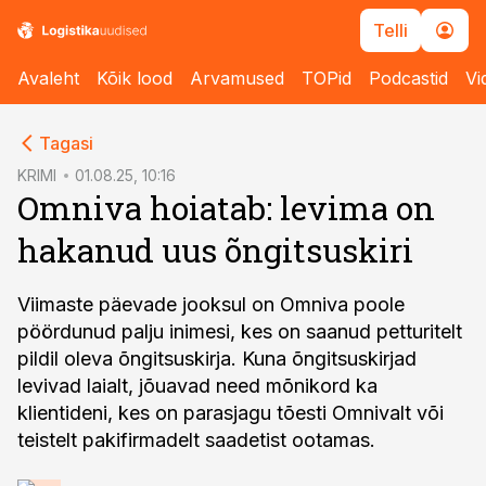
Telli
Avaleht
Kõik lood
Arvamused
TOPid
Podcastid
Vi
cebook
cebook
Tagasi
Twitter)
Twitter)
KRIMI
01.08.25, 10:16
Omniva hoiatab: levima on
kedIn
kedIn
hakanud uus õngitsuskiri
ail
ail
k
k
Viimaste päevade jooksul on Omniva poole
pöördunud palju inimesi, kes on saanud petturitelt
pildil oleva õngitsuskirja. Kuna õngitsuskirjad
levivad laialt, jõuavad need mõnikord ka
klientideni, kes on parasjagu tõesti Omnivalt või
teistelt pakifirmadelt saadetist ootamas.