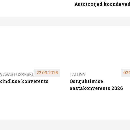
Autotootjad koondavad 
22.09.2026
03.
IA AVASTUSKESKUS
TALLINN
ikindluse konverents
Ostujuhtimise
aastakonverents 2026