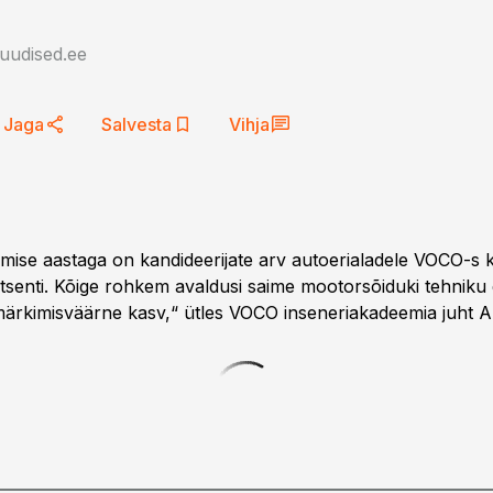
auudised.ee
Jaga
Salvesta
Vihja
lmise aastaga on kandideerijate arv autoerialadele VOCO-s
senti. Kõige rohkem avaldusi saime mootorsõiduki tehniku e
ärkimisväärne kasv,“ ütles VOCO inseneriakadeemia juht A