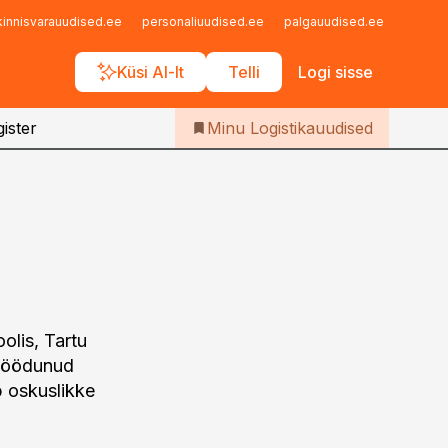
Iseteenindus
kinnisvarauudised.ee
personaliuudised.ee
palgauudised.ee
finant
Telli Logistikauudised
Küsi AI-lt
Telli
Logi sisse
ister
Minu Logistikauudised
olis, Tartu
 möödunud
b oskuslikke