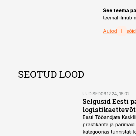
See teema pa
teemal ilmub m
Autod
sõid
SEOTUD LOOD
UUDISED
06.12.24, 16:02
Selgusid Eesti 
logistikaettevõt
Eesti Tööandjate Keskli
praktikante ja parimaid praktikavõim
kategoorias tunnistati l