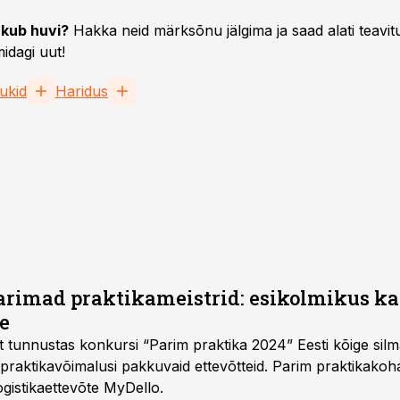
kub huvi?
Hakka neid märksõnu jälgima ja saad alati teavitu
idagi uut!
ukid
Haridus
parimad praktikameistrid: esikolmikus ka
e
it tunnustas konkursi “Parim praktika 2024” Eesti kõige sil
alusi pakkuvaid ettevõtteid. Parim praktikakohaks väikeettevõtete
ogistikaettevõte MyDello.