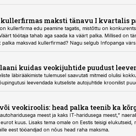
s kullerfirmas maksti tänavu I kvartalis 
on kullerfirma edu peamine tagatis, mistõttu on konkurents 
Väärt töötaja tahab aga saada ka väärt palka. Millised on t
 palka maksvad kullerfirmad? Nagu selgub Infopanga värsk
lmise edetabeli liidri kõrvale tõusnud veel teinegi ettevõte.
 plaani kuidas veokijuhtide puudust leev
eliste läbirääkimiste tulemusel saavutati mitmeid olulisi kok
õupingutusi leevendada kutseliste autojuhtide kroonilist puu
või veokiroolis: head palka teenib ka kõr
 autoharidusega meest ja kaks IT-haridusega meest,” naera
eurot kuus. Lisaks tema omale on Eestis teisigi elukutseid, m
mille eest tööandjad on nõus head raha maksma.