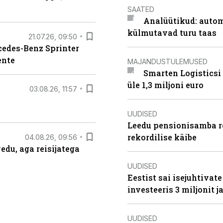
SAATED
Analüütikud: auto
külmutavad turu taas
21.07.26, 09:50
rcedes-Benz Sprinter
ente
MAJANDUSTULEMUSED
Smarten Logisticsi
üle 1,3 miljoni euro
03.08.26, 11:57
UUDISED
Leedu pensionisamba re
rekordilise käibe
04.08.26, 09:56
edu, aga reisijatega
UUDISED
Eestist sai isejuhtivat
investeeris 3 miljonit j
UUDISED