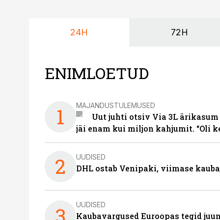
24H
72H
ENIMLOETUD
MAJANDUSTULEMUSED
1
Uut juhti otsiv Via 3L ärikasum
jäi enam kui miljon kahjumit. “Oli 
UUDISED
2
DHL ostab Venipaki, viimase kauba
UUDISED
3
Kaubavargused Euroopas tegid juuni