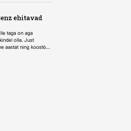
Benz ehitavad
elle taga on aga
indel olla. Just
e aastat ning koostöö
.