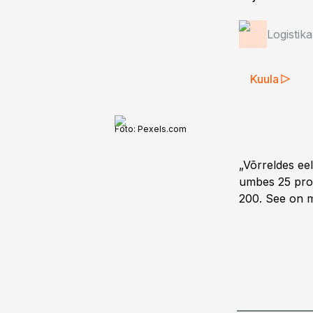
Logistik
Kuula
Foto:
Pexels.com
„Võrreldes ee
umbes 25 prot
200. See on m