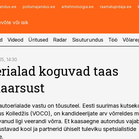
andus.ee
pollumajandus.ee
aritehnoloogia.ee
raamatupidaja.ee
Infopank
Radar
d
Videod
Üritused
Radar
Sisuturundus
Töö
Võlareg
25, 14:30
rialad koguvad taas
aarsust
autoerialade vastu on tõusuteel. Eesti suurimas kutseko
s Kolledžis (VOCO), on kandideerijate arv võrreldes
anud ligi veerandi võrra. Et kaasaegne autondus vaja
ustavad kool ja partnerid ühiselt tuleviku spetsialistide
e.