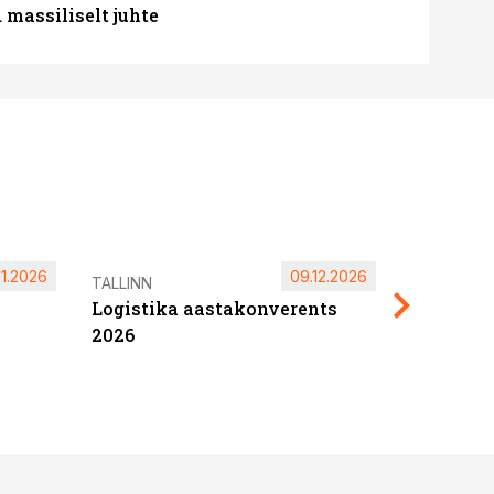
massiliselt juhte
11.2026
09.12.2026
Pärnu ta
TALLINN
Logistika aastakonverents
2027
2026