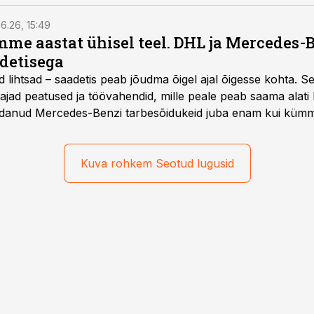
6.26, 15:49
e aastat ühisel teel. DHL ja Mercedes-
adetisega
d lihtsad – saadetis peab jõudma õigel ajal õigesse kohta. S
ajad peatused ja töövahendid, mille peale peab saama alati k
danud Mercedes-Benzi tarbesõidukeid juba enam kui kümm
ksul kujunenud oluliseks osaks ettevõtte igapäevasest tööst
Kuva rohkem Seotud lugusid