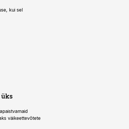
se, kui sel
 üks
mapaistvamaid