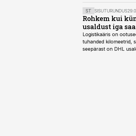
ST
SISUTURUNDUS
29.0
Rohkem kui kümm
usaldust iga sa
Logistikaäris on ootuse
tuhanded kilomeetrid, s
seepärast on DHL usal
Vehoga on selle aja joo