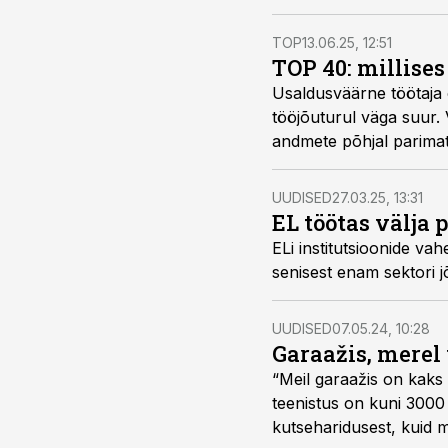
TOP
13.06.25, 12:51
TOP 40: millise
Usaldusväärne töötaja 
tööjõuturul väga suur. 
andmete põhjal parimat
kvartaliraportist, on ee
UUDISED
27.03.25, 13:31
EL töötas välja
ELi institutsioonide vah
senisest enam sektori j
UUDISED
07.05.24, 10:28
Garaažis, merel 
“Meil garaažis on kaks
teenistus on kuni 3000 
kutseharidusest, kuid 