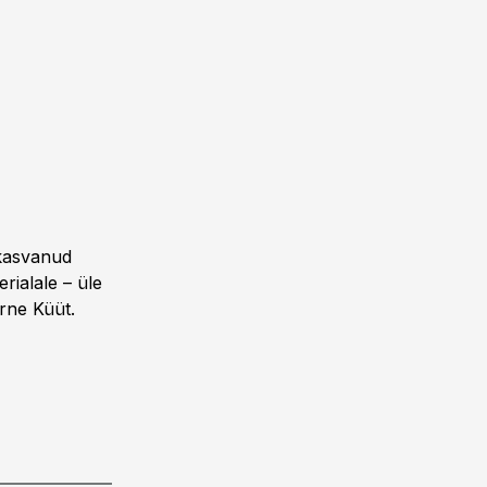
 kasvanud
rialale – üle
rne Küüt.