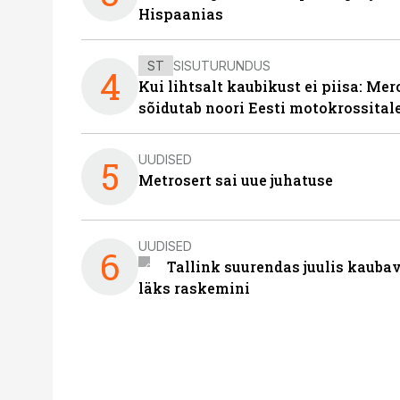
Hispaanias
ST
SISUTURUNDUS
4
Kui lihtsalt kaubikust ei piisa: Me
sõidutab noori Eesti motokrossital
UUDISED
5
Metrosert sai uue juhatuse
UUDISED
6
Tallink suurendas juulis kaubav
läks raskemini