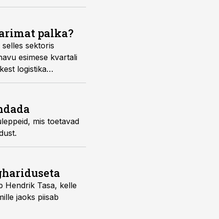
parimat palka?
selles sektoris
änavu esimese kvartali
est logistika
endada
kuleppeid, mis toetavad
dust.
g­hariduseta
b Hendrik Tasa, kelle
ille jaoks piisab