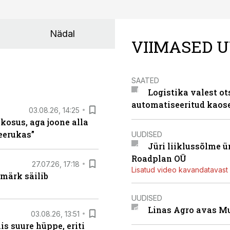
Nädal
VIIMASED U
SAATED
Logistika valest ot
automatiseeritud kaos
03.08.26, 14:25
 kosus, aga joone alla
keerukas”
UUDISED
Jüri liiklussõlme 
Roadplan OÜ
27.07.26, 17:18
Lisatud video kavandatavast r
märk säilib
UUDISED
Linas Agro avas Mu
03.08.26, 13:51
s suure hüppe, eriti