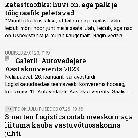
poliitikute vahel, kus suud lõplikult puhtaks räägitakse.
katastroofiks: huvi on, aga palk ja
töögraafik peletavad
"Minult ikka küsitakse, et teil on palju õpilasi, äkki
leidub mõni noor juht meile saata. Jah, leidub, aga nad
on Usbekistanist ja mujalt kaugemalt. Nägin vedaja
silmis ahastust, kui ta küsis, kas eestlasi tõesti ei ole?
Ta unistab, et me saaks tagasi oma inimesed, kellega
UUDISED
27.01.23, 11:19
oleks mõnus suhelda," rääkis Autosert kaubamärgi all
Galerii: Autovedajate
tegutseva Ametikoolitus OÜ asutaja Lenno Põder
Aastakonverents 2023
autovedajate aastakonverentsil.
Neljapäeval, 26. jaanuaril, sai avastardi
Logistikauudised.ee teemaveebi konverentsihooaeg,
kui toimus 11. Autovedajate Aastakonverents. Saalis oli
rekordiline arv osalejaid, mis tõestas fookuses olnud
tööjõu ja pikemate veoste teele lubamise teema
TÖÖKUULUTUSED
09.07.26, 10:36
ST
aktuaalsust.
Smarten Logistics ootab meeskonnaga
liituma kauba vastuvõtuosakonna
juhti