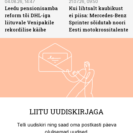
04.08.26, 14:47
21.07.26, 09:50
Leedu pensionisamba
Kui lihtsalt kaubikust
reform tõi DHL-iga
ei piisa: Mercedes-Benz
liituvale Venipakile
Sprinter sõidutab noori
rekordilise käibe
Eesti motokrossitalente
LIITU UUDISKIRJAGA
Telli uudiskiri ning saad oma postkasti päeva
olulisemad uudised.