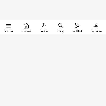
Menüü
Uudised
Raadio
Otsing
AI Chat
Logi sisse
Vana-Lõuna 39/1, 19094 Tallinn
(+372) 667 0111
logistikauudised@logistikauudised.ee
Telli
Reklaam
Firmast
Sisu kasutamisõigused
Ajakirjaniku
eetikakoodeks