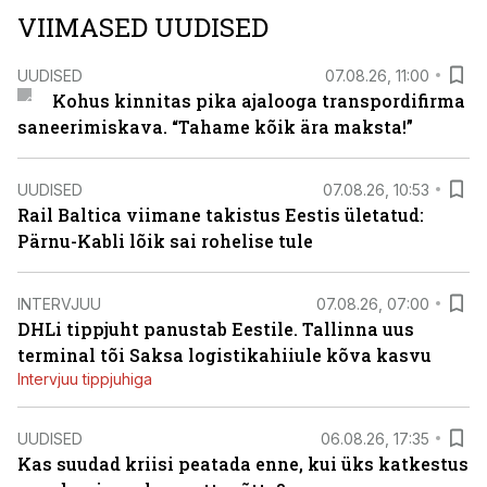
VIIMASED UUDISED
UUDISED
07.08.26, 11:00
Kohus kinnitas pika ajalooga transpordifirma
saneerimiskava. “Tahame kõik ära maksta!”
UUDISED
07.08.26, 10:53
Rail Baltica viimane takistus Eestis ületatud:
Pärnu-Kabli lõik sai rohelise tule
INTERVJUU
07.08.26, 07:00
DHLi tippjuht panustab Eestile. Tallinna uus
terminal tõi Saksa logistikahiiule kõva kasvu
Intervjuu tippjuhiga
UUDISED
06.08.26, 17:35
Kas suudad kriisi peatada enne, kui üks katkestus