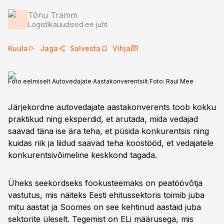
Tõnu Tramm
Logistikauudised.ee juht
Kuula
Jaga
Salvesta
Vihja
Foto eelmiselt Autovedajate Aastakonverentsilt.
Foto:
Raul Mee
Järjekordne autovedajate aastakonverents toob kokku
praktikud ning eksperdid, et arutada, mida vedajad
saavad täna ise ära teha, et püsida konkurentsis ning
kuidas riik ja liidud saavad teha koostööd, et vedajatele
konkurentsivõimeline keskkond tagada.
Üheks seekordseks fookusteemaks on peatöövõtja
vastutus, mis näiteks Eesti ehitussektoris toimib juba
mitu aastat ja Soomes on see kehtinud aastaid juba
sektorite üleselt. Tegemist on ELi määrusega, mis