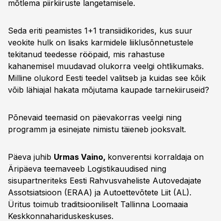
mõtlema piirkiiruste langetamisele.
Seda eriti peamistes 1+1 transiidikorides, kus suur
veokite hulk on lisaks karmidele liiklusõnnetustele
tekitanud teedesse rööpaid, mis rahastuse
kahanemisel muudavad olukorra veelgi ohtlikumaks.
Milline olukord Eesti teedel valitseb ja kuidas see kõik
võib lähiajal hakata mõjutama kaupade tarnekiiruseid?
Põnevaid teemasid on päevakorras veelgi ning
programm ja esinejate nimistu täieneb jooksvalt.
Päeva juhib
Urmas Vaino,
konverentsi korraldaja on
Äripäeva teemaveeb Logistikauudised ning
sisupartneriteks Eesti Rahvusvaheliste Autovedajate
Assotsiatsioon (ERAA) ja Autoettevõtete Liit (AL).
Üritus toimub traditsiooniliselt Tallinna Loomaaia
Keskkonnahariduskeskuses.