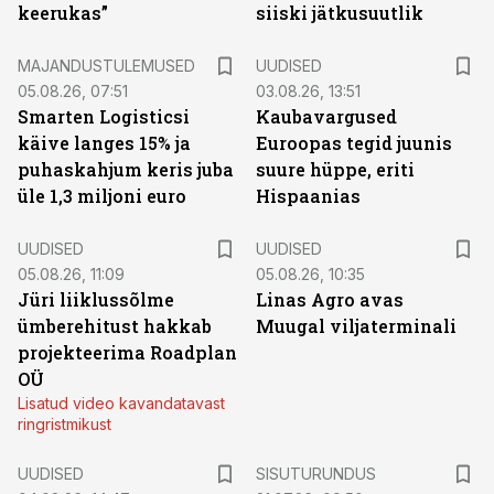
keerukas”
siiski jätkusuutlik
MAJANDUSTULEMUSED
UUDISED
05.08.26, 07:51
03.08.26, 13:51
Smarten Logisticsi
Kaubavargused
käive langes 15% ja
Euroopas tegid juunis
puhaskahjum keris juba
suure hüppe, eriti
üle 1,3 miljoni euro
Hispaanias
UUDISED
UUDISED
05.08.26, 11:09
05.08.26, 10:35
Jüri liiklussõlme
Linas Agro avas
ümberehitust hakkab
Muugal viljaterminali
projekteerima Roadplan
OÜ
Lisatud video kavandatavast
ringristmikust
ST
UUDISED
SISUTURUNDUS