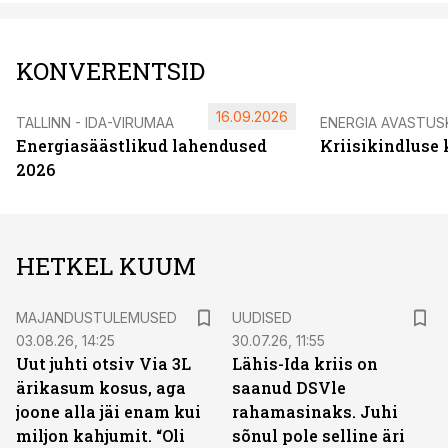
KONVERENTSID
16.09.2026
TALLINN - IDA-VIRUMAA
ENERGIA AVASTUS
Energiasäästlikud lahendused
Kriisikindluse
2026
HETKEL KUUM
MAJANDUSTULEMUSED
UUDISED
03.08.26, 14:25
30.07.26, 11:55
Uut juhti otsiv Via 3L
Lähis-Ida kriis on
ärikasum kosus, aga
saanud DSVle
joone alla jäi enam kui
rahamasinaks. Juhi
miljon kahjumit. “Oli
sõnul pole selline äri