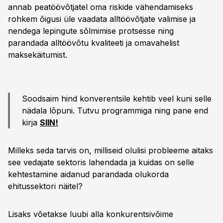
annab peatöövõtjatel oma riskide vähendamiseks
rohkem õigusi üle vaadata alltöövõtjate valimise ja
nendega lepingute sõlmimise protsesse ning
parandada alltöövõtu kvaliteeti ja omavahelist
maksekäitumist.
Soodsaim hind konverentsile kehtib veel kuni selle
nädala lõpuni. Tutvu programmiga ning pane end
kirja
SIIN!
Milleks seda tarvis on, milliseid olulisi probleeme aitaks
see vedajate sektoris lahendada ja kuidas on selle
kehtestamine aidanud parandada olukorda
ehitussektori näitel?
Lisaks võetakse luubi alla konkurentsivõime