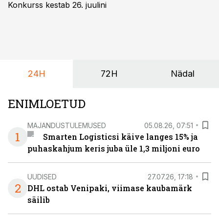
Konkurss kestab 26. juulini
24H
72H
Nädal
ENIMLOETUD
MAJANDUSTULEMUSED
05.08.26, 07:51
1
Smarten Logisticsi käive langes 15% ja
puhaskahjum keris juba üle 1,3 miljoni euro
UUDISED
27.07.26, 17:18
2
DHL ostab Venipaki, viimase kaubamärk
säilib