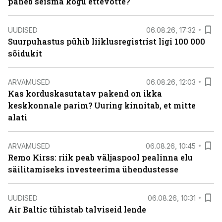
paneb seisma kogu ettevõtte?
UUDISED
06.08.26, 17:32
Suurpuhastus pühib liiklusregistrist ligi 100 000
sõidukit
ARVAMUSED
06.08.26, 12:03
Kas korduskasutatav pakend on ikka
keskkonnale parim? Uuring kinnitab, et mitte
alati
ARVAMUSED
06.08.26, 10:45
Remo Kirss: riik peab väljaspool pealinna elu
säilitamiseks investeerima ühendustesse
UUDISED
06.08.26, 10:31
Air Baltic tühistab talviseid lende