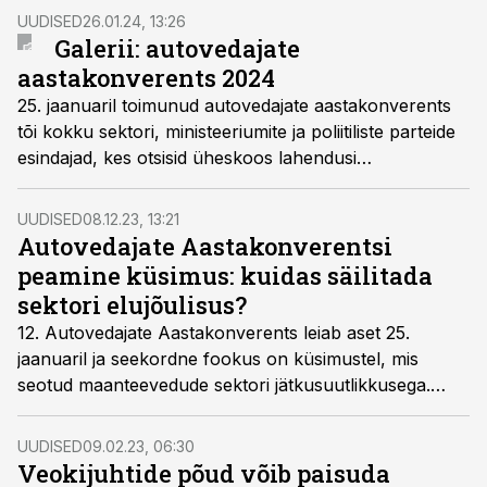
UUDISED
26.01.24, 13:26
Galerii: autovedajate
aastakonverents 2024
25. jaanuaril toimunud autovedajate aastakonverents
tõi kokku sektori, ministeeriumite ja poliitiliste parteide
esindajad, kes otsisid üheskoos lahendusi
maanteetranspordi kõige valusamatele probleemidele.
Nii mõnigi teema tuli poliitikutele üllatusena, kuid
UUDISED
08.12.23, 13:21
kostus ka lubadusi teemadega tõsisemalt tegelema
Autovedajate Aastakonverentsi
hakata.
peamine küsimus: kuidas säilitada
sektori elujõulisus?
12. Autovedajate Aastakonverents leiab aset 25.
jaanuaril ja seekordne fookus on küsimustel, mis
seotud maanteevedude sektori jätkusuutlikkusega.
Mida teha, et sektori konkurentsivõime säiliks ja kuidas
teha rohepööret nii, et ise ellu jääks? Päeva võtab
UUDISED
09.02.23, 06:30
kokku aruteluring sektori katusorganisatsioonide ning
Veokijuhtide põud võib paisuda