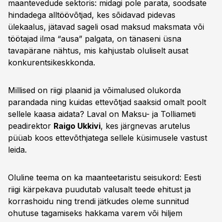
maantevedude sektoris: midagi pole parata, soodsate
hindadega alltöövõtjad, kes sõidavad pidevas
ülekaalus, jätavad sageli osad maksud maksmata või
töötajad ilma “ausa” palgata, on tänaseni üsna
tavapärane nähtus, mis kahjustab oluliselt ausat
konkurentsikeskkonda.
Millised on riigi plaanid ja võimalused olukorda
parandada ning kuidas ettevõtjad saaksid omalt poolt
sellele kaasa aidata? Laval on Maksu- ja Tolliameti
peadirektor
Raigo Ukkivi
, kes järgnevas arutelus
püüab koos ettevõthjatega sellele küsimusele vastust
leida.
Oluline teema on ka maanteetaristu seisukord: Eesti
riigi kärpekava puudutab valusalt teede ehitust ja
korrashoidu ning trendi jätkudes oleme sunnitud
ohutuse tagamiseks hakkama varem või hiljem