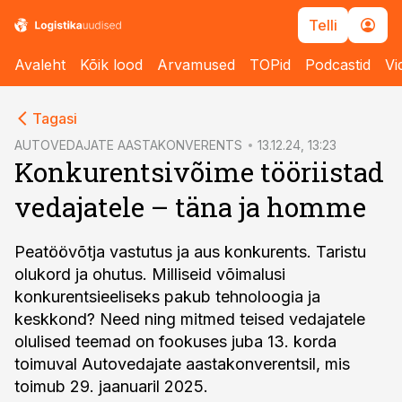
Telli
Avaleht
Kõik lood
Arvamused
TOPid
Podcastid
Vi
cebook
cebook
Tagasi
Twitter)
Twitter)
AUTOVEDAJATE AASTAKONVERENTS
13.12.24, 13:23
Konkurentsivõime tööriistad
kedIn
kedIn
vedajatele – täna ja homme
ail
ail
k
k
Peatöövõtja vastutus ja aus konkurents. Taristu
olukord ja ohutus. Milliseid võimalusi
konkurentsieeliseks pakub tehnoloogia ja
keskkond? Need ning mitmed teised vedajatele
olulised teemad on fookuses juba 13. korda
toimuval Autovedajate aastakonverentsil, mis
toimub 29. jaanuaril 2025.