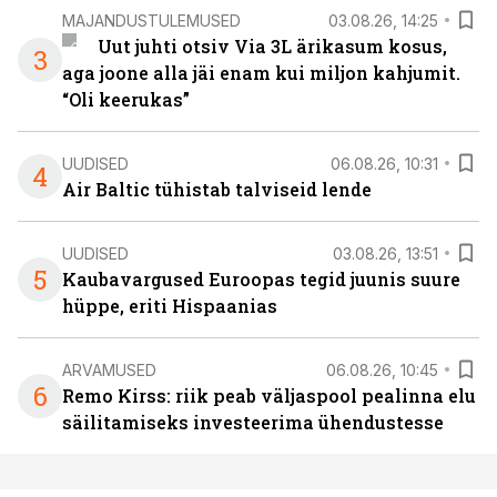
MAJANDUSTULEMUSED
03.08.26, 14:25
Uut juhti otsiv Via 3L ärikasum kosus,
3
aga joone alla jäi enam kui miljon kahjumit.
“Oli keerukas”
UUDISED
06.08.26, 10:31
4
Air Baltic tühistab talviseid lende
UUDISED
03.08.26, 13:51
5
Kaubavargused Euroopas tegid juunis suure
hüppe, eriti Hispaanias
ARVAMUSED
06.08.26, 10:45
6
Remo Kirss: riik peab väljaspool pealinna elu
säilitamiseks investeerima ühendustesse