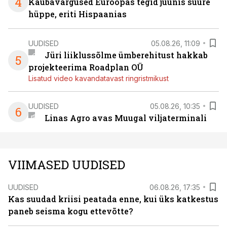
4
Kaubavargused Euroopas tegid juunis suure
hüppe, eriti Hispaanias
UUDISED
05.08.26, 11:09
Jüri liiklussõlme ümberehitust hakkab
5
projekteerima Roadplan OÜ
Lisatud video kavandatavast ringristmikust
UUDISED
05.08.26, 10:35
6
Linas Agro avas Muugal viljaterminali
VIIMASED UUDISED
UUDISED
06.08.26, 17:35
Kas suudad kriisi peatada enne, kui üks katkestus
paneb seisma kogu ettevõtte?