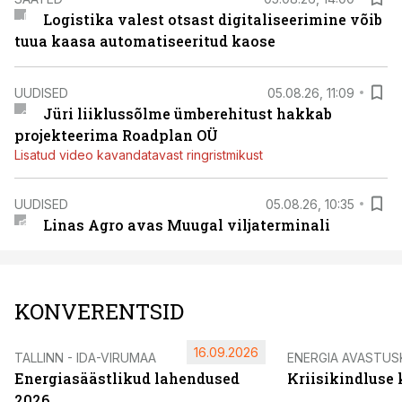
Logistika valest otsast digitaliseerimine võib
tuua kaasa automatiseeritud kaose
UUDISED
05.08.26, 11:09
Jüri liiklussõlme ümberehitust hakkab
projekteerima Roadplan OÜ
Lisatud video kavandatavast ringristmikust
UUDISED
05.08.26, 10:35
Linas Agro avas Muugal viljaterminali
KONVERENTSID
16.09.2026
TALLINN - IDA-VIRUMAA
ENERGIA AVASTUS
Energiasäästlikud lahendused
Kriisikindluse
2026