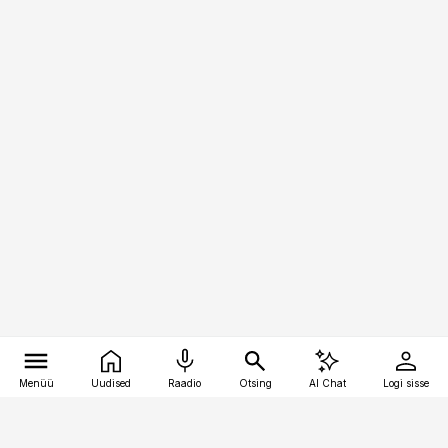
Menüü
Uudised
Raadio
Otsing
AI Chat
Logi sisse