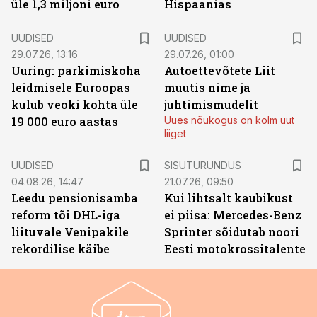
üle 1,3 miljoni euro
Hispaanias
UUDISED
UUDISED
29.07.26, 13:16
29.07.26, 01:00
Uuring: parkimiskoha
Autoettevõtete Liit
leidmisele Euroopas
muutis nime ja
kulub veoki kohta üle
juhtimismudelit
19 000 euro aastas
Uues nõukogus on kolm uut
liiget
ST
UUDISED
SISUTURUNDUS
04.08.26, 14:47
21.07.26, 09:50
Leedu pensionisamba
Kui lihtsalt kaubikust
reform tõi DHL-iga
ei piisa: Mercedes-Benz
liituvale Venipakile
Sprinter sõidutab noori
rekordilise käibe
Eesti motokrossitalente