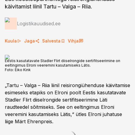
käivitamist liinil Tartu – Valga – Riia.
Logistikauudised.ee
Kuula
Jaga
Salvesta
Vihja
Eestis kasutatavate Stadler Flirt diiselrongide sertifitseerimine on
eeltingimus Elroni veeremini kasutamiseks Lätis.
Foto:
Eiko Kink
„Tartu – Valga – Riia liinil reisirongiühenduse käivitamise
esimeseks etapiks on Elroni poolt Eestis kasutatavate
Stadler Flirt diiselrongide sertifitseerimine Läti
raudteedel sõitmiseks. See on eeltingimus Elroni
veeremini kasutamiseks Lätis,“ ütles Elroni juhatuse
liige Märt Ehrenpreis.