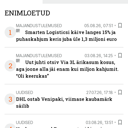
ENIMLOETUD
MAJANDUSTULEMUSED
05.08.26, 07:51
1
Smarten Logisticsi käive langes 15% ja
puhaskahjum keris juba üle 1,3 miljoni euro
MAJANDUSTULEMUSED
03.08.26, 14:25
Uut juhti otsiv Via 3L ärikasum kosus,
2
aga joone alla jäi enam kui miljon kahjumit.
“Oli keerukas”
UUDISED
27.07.26, 17:18
3
DHL ostab Venipaki, viimase kaubamärk
säilib
UUDISED
03.08.26, 13:51