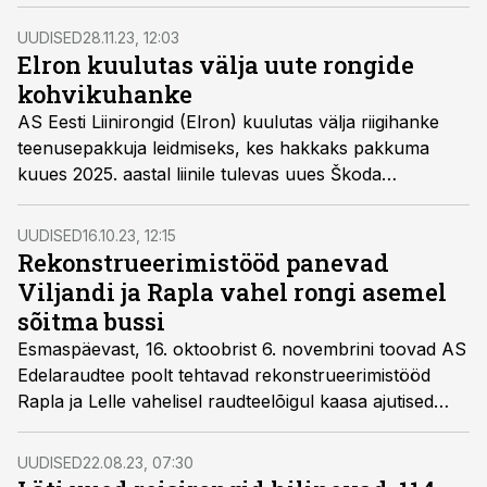
Tänavu detsembris otsitakse Elronisse kümmet
klienditeenindajat.
UUDISED
28.11.23, 12:03
Elron kuulutas välja uute rongide
kohvikuhanke
AS Eesti Liinirongid (Elron) kuulutas välja riigihanke
teenusepakkuja leidmiseks, kes hakkaks pakkuma
kuues 2025. aastal liinile tulevas uues Škoda
elektrirongis reisijatele toitlustusteenust.
UUDISED
16.10.23, 12:15
Rekonstrueerimistööd panevad
Viljandi ja Rapla vahel rongi asemel
sõitma bussi
Esmaspäevast, 16. oktoobrist 6. novembrini toovad AS
Edelaraudtee poolt tehtavad rekonstrueerimistööd
Rapla ja Lelle vahelisel raudteelõigul kaasa ajutised
muudatused liinil sõitvate reisirongide
sõiduplaanidesse. Kolme nädala jooksul sõidavad kahe
UUDISED
22.08.23, 07:30
linna vahel rongide asemel asendusbussid.