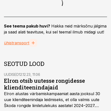
See teema pakub huvi?
Hakka neid märksõnu jälgima
ja saad alati teavituse, kui sel teemal ilmub midagi uut!
ühistransport
SEOTUD LOOD
UUDISED
12.12.23, 11:06
Elron otsib uutesse rongidesse
klienditeenindajaid
Elron alustas värbamiskampaaniat aasta jooksul 30
uue klienditeenindaja leidmiseks, et olla valmis uute
Škoda rongide liiniletulekuks aastatel 2024–2027.