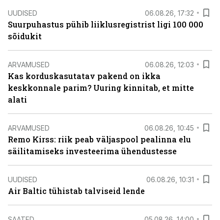
UUDISED
06.08.26, 17:32
Suurpuhastus pühib liiklusregistrist ligi 100 000
sõidukit
ARVAMUSED
06.08.26, 12:03
Kas korduskasutatav pakend on ikka
keskkonnale parim? Uuring kinnitab, et mitte
alati
ARVAMUSED
06.08.26, 10:45
Remo Kirss: riik peab väljaspool pealinna elu
säilitamiseks investeerima ühendustesse
UUDISED
06.08.26, 10:31
Air Baltic tühistab talviseid lende
SAATED
05.08.26, 14:00