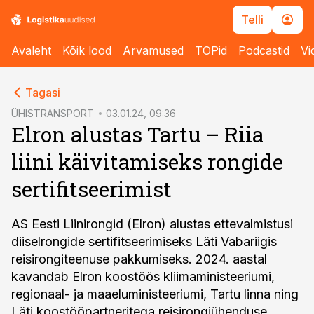
Telli
Avaleht
Kõik lood
Arvamused
TOPid
Podcastid
Vi
cebook
Tagasi
Twitter)
ÜHISTRANSPORT
03.01.24, 09:36
Elron alustas Tartu – Riia
kedIn
liini käivitamiseks rongide
ail
sertifitseerimist
k
AS Eesti Liinirongid (Elron) alustas ettevalmistusi
diiselrongide sertifitseerimiseks Läti Vabariigis
reisirongiteenuse pakkumiseks. 2024. aastal
kavandab Elron koostöös kliimaministeeriumi,
regionaal- ja maaeluministeeriumi, Tartu linna ning
Läti koostööpartneritega reisirongiühenduse