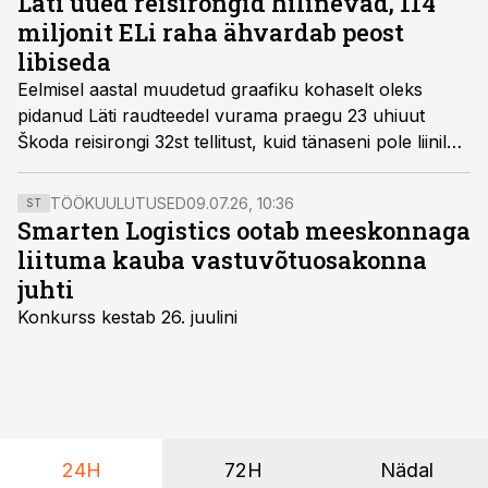
Läti uued reisirongid hilinevad, 114
miljonit ELi raha ähvardab peost
libiseda
Eelmisel aastal muudetud graafiku kohaselt oleks
pidanud Läti raudteedel vurama praegu 23 uhiuut
Škoda reisirongi 32st tellitust, kuid tänaseni pole liinile
jõudnud veel mitte ühtegi rongi. Kui need aasta lõpuks
töös ei ole, kaotab Läti ELi kaasrahastuse. Tegu pole
TÖÖKUULUTUSED
09.07.26, 10:36
ST
väikese summaga, jutt käib 114 miljonist eurost.
Smarten Logistics ootab meeskonnaga
liituma kauba vastuvõtuosakonna
juhti
Konkurss kestab 26. juulini
24H
72H
Nädal