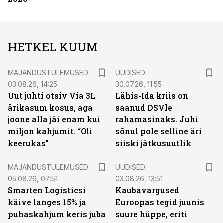
HETKEL KUUM
MAJANDUSTULEMUSED
UUDISED
03.08.26, 14:25
30.07.26, 11:55
Uut juhti otsiv Via 3L
Lähis-Ida kriis on
ärikasum kosus, aga
saanud DSVle
joone alla jäi enam kui
rahamasinaks. Juhi
miljon kahjumit. “Oli
sõnul pole selline äri
keerukas”
siiski jätkusuutlik
MAJANDUSTULEMUSED
UUDISED
05.08.26, 07:51
03.08.26, 13:51
Smarten Logisticsi
Kaubavargused
käive langes 15% ja
Euroopas tegid juunis
puhaskahjum keris juba
suure hüppe, eriti