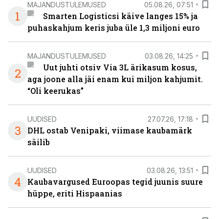
MAJANDUSTULEMUSED
05.08.26, 07:51
1
Smarten Logisticsi käive langes 15% ja
puhaskahjum keris juba üle 1,3 miljoni euro
MAJANDUSTULEMUSED
03.08.26, 14:25
Uut juhti otsiv Via 3L ärikasum kosus,
2
aga joone alla jäi enam kui miljon kahjumit.
“Oli keerukas”
UUDISED
27.07.26, 17:18
3
DHL ostab Venipaki, viimase kaubamärk
säilib
UUDISED
03.08.26, 13:51
4
Kaubavargused Euroopas tegid juunis suure
hüppe, eriti Hispaanias