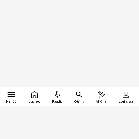
Menüü
Uudised
Raadio
Otsing
AI Chat
Logi sisse
Vana-Lõuna 39/1, 19094 Tallinn
(+372) 667 0111