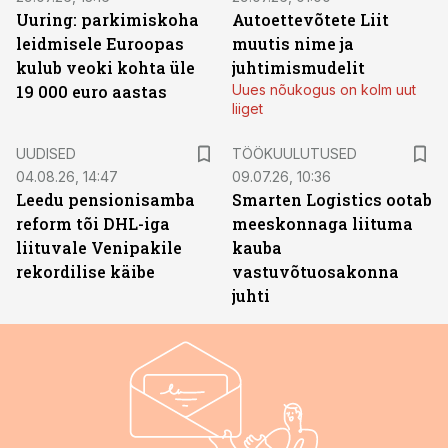
Uuring: parkimiskoha
Autoettevõtete Liit
leidmisele Euroopas
muutis nime ja
kulub veoki kohta üle
juhtimismudelit
19 000 euro aastas
Uues nõukogus on kolm uut
liiget
ST
UUDISED
TÖÖKUULUTUSED
04.08.26, 14:47
09.07.26, 10:36
Leedu pensionisamba
Smarten Logistics ootab
reform tõi DHL-iga
meeskonnaga liituma
liituvale Venipakile
kauba
rekordilise käibe
vastuvõtuosakonna
juhti