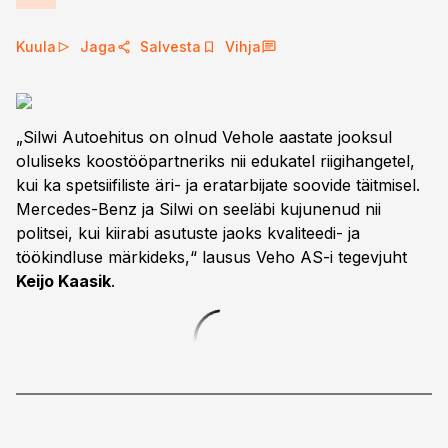
Kuula
Jaga
Salvesta
Vihja
„Silwi Autoehitus on olnud Vehole aastate jooksul
oluliseks koostööpartneriks nii edukatel riigihangetel,
kui ka spetsiifiliste äri- ja eratarbijate soovide täitmisel.
Mercedes-Benz ja Silwi on seeläbi kujunenud nii
politsei, kui kiirabi asutuste jaoks kvaliteedi- ja
töökindluse märkideks,“ lausus Veho AS-i tegevjuht
Keijo Kaasik
.