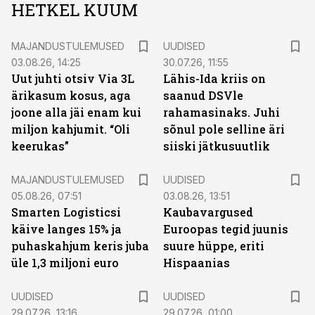
HETKEL KUUM
MAJANDUSTULEMUSED
UUDISED
03.08.26, 14:25
30.07.26, 11:55
Uut juhti otsiv Via 3L
Lähis-Ida kriis on
ärikasum kosus, aga
saanud DSVle
joone alla jäi enam kui
rahamasinaks. Juhi
miljon kahjumit. “Oli
sõnul pole selline äri
keerukas”
siiski jätkusuutlik
MAJANDUSTULEMUSED
UUDISED
05.08.26, 07:51
03.08.26, 13:51
Smarten Logisticsi
Kaubavargused
käive langes 15% ja
Euroopas tegid juunis
puhaskahjum keris juba
suure hüppe, eriti
üle 1,3 miljoni euro
Hispaanias
UUDISED
UUDISED
29.07.26, 13:16
29.07.26, 01:00