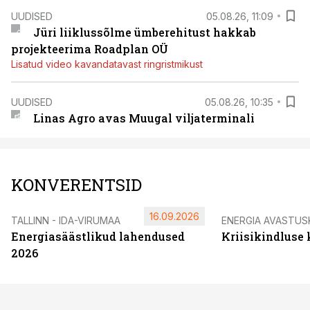
UUDISED
05.08.26, 11:09
Jüri liiklussõlme ümberehitust hakkab
projekteerima Roadplan OÜ
Lisatud video kavandatavast ringristmikust
UUDISED
05.08.26, 10:35
Linas Agro avas Muugal viljaterminali
KONVERENTSID
16.09.2026
TALLINN - IDA-VIRUMAA
ENERGIA AVASTUS
Energiasäästlikud lahendused
Kriisikindluse
2026