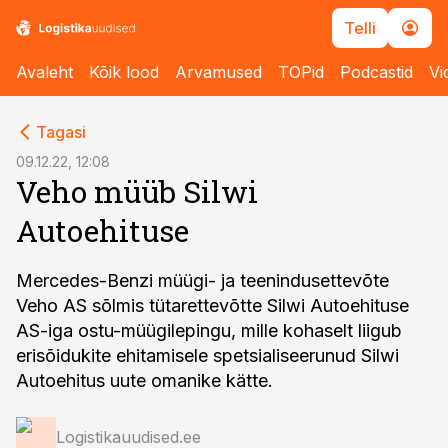
Telli
Avaleht
Kõik lood
Arvamused
TOPid
Podcastid
Vi
cebook
Tagasi
Twitter)
09.12.22, 12:08
Veho müüb Silwi
kedIn
Autoehituse
ail
k
Mercedes-Benzi müügi- ja teenindusettevõte
Veho AS sõlmis tütarettevõtte Silwi Autoehituse
AS-iga ostu-müügilepingu, mille kohaselt liigub
erisõidukite ehitamisele spetsialiseerunud Silwi
Autoehitus uute omanike kätte.
Logistikauudised.ee