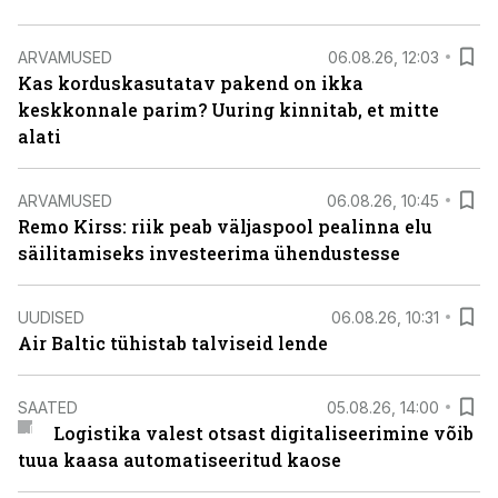
ARVAMUSED
06.08.26, 12:03
Kas korduskasutatav pakend on ikka
keskkonnale parim? Uuring kinnitab, et mitte
alati
ARVAMUSED
06.08.26, 10:45
Remo Kirss: riik peab väljaspool pealinna elu
säilitamiseks investeerima ühendustesse
UUDISED
06.08.26, 10:31
Air Baltic tühistab talviseid lende
SAATED
05.08.26, 14:00
Logistika valest otsast digitaliseerimine võib
tuua kaasa automatiseeritud kaose