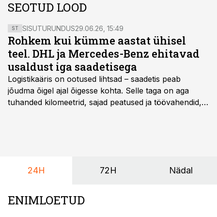
SEOTUD LOOD
SISUTURUNDUS
29.06.26, 15:49
ST
Rohkem kui kümme aastat ühisel
teel. DHL ja Mercedes-Benz ehitavad
usaldust iga saadetisega
Logistikaäris on ootused lihtsad – saadetis peab
jõudma õigel ajal õigesse kohta. Selle taga on aga
tuhanded kilomeetrid, sajad peatused ja töövahendid,
mille peale peab saama alati kindel olla. Just seepärast
on DHL usaldanud Mercedes-Benzi tarbesõidukeid
juba enam kui kümme aastat ning koostöö Vehoga on
selle aja jooksul kujunenud oluliseks osaks ettevõtte
igapäevasest tööst.
24H
72H
Nädal
ENIMLOETUD