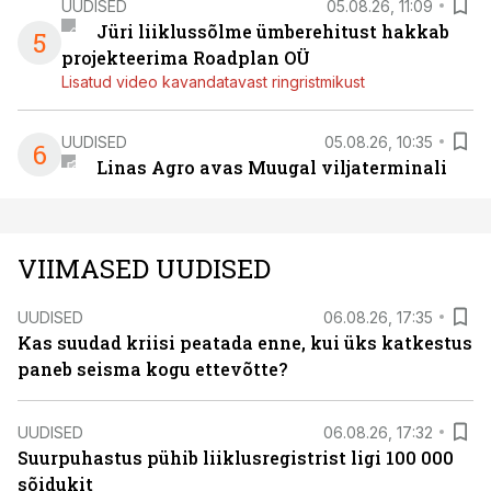
UUDISED
05.08.26, 11:09
Jüri liiklussõlme ümberehitust hakkab
5
projekteerima Roadplan OÜ
Lisatud video kavandatavast ringristmikust
UUDISED
05.08.26, 10:35
6
Linas Agro avas Muugal viljaterminali
VIIMASED UUDISED
UUDISED
06.08.26, 17:35
Kas suudad kriisi peatada enne, kui üks katkestus
paneb seisma kogu ettevõtte?
UUDISED
06.08.26, 17:32
Suurpuhastus pühib liiklusregistrist ligi 100 000
sõidukit