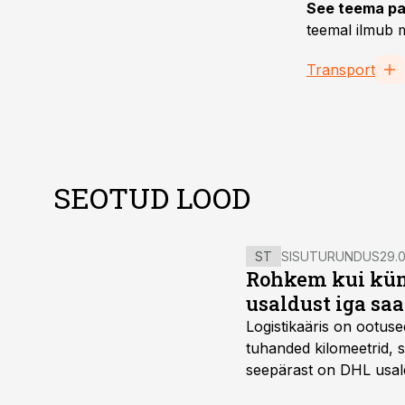
See teema pa
teemal ilmub m
Transport
SEOTUD LOOD
ST
SISUTURUNDUS
29.0
Rohkem kui kümm
usaldust iga sa
Logistikaäris on ootuse
tuhanded kilomeetrid, s
seepärast on DHL usal
Vehoga on selle aja joo