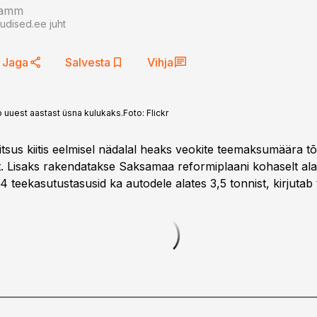
ramm
uudised.ee juht
Jaga
Salvesta
Vihja
uuest aastast üsna kulukaks.
Foto:
Flickr
tsus kiitis eelmisel nädalal heaks veokite teemaksumäära t
t. Lisaks rakendatakse Saksamaa reformiplaani kohaselt alat
4 teekasutustasusid ka autodele alates 3,5 tonnist, kirjutab 