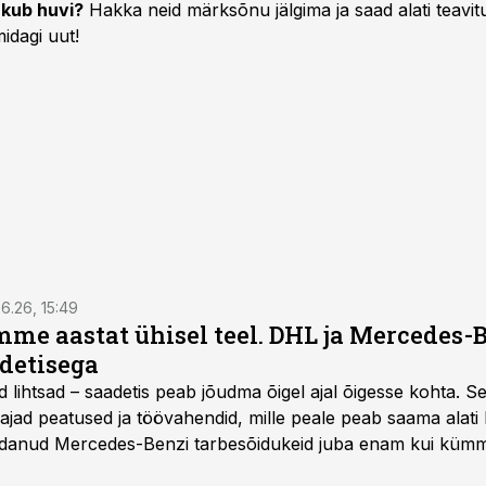
kub huvi?
Hakka neid märksõnu jälgima ja saad alati teavitu
idagi uut!
6.26, 15:49
e aastat ühisel teel. DHL ja Mercedes-
adetisega
d lihtsad – saadetis peab jõudma õigel ajal õigesse kohta. S
ajad peatused ja töövahendid, mille peale peab saama alati k
danud Mercedes-Benzi tarbesõidukeid juba enam kui kümm
ksul kujunenud oluliseks osaks ettevõtte igapäevasest tööst