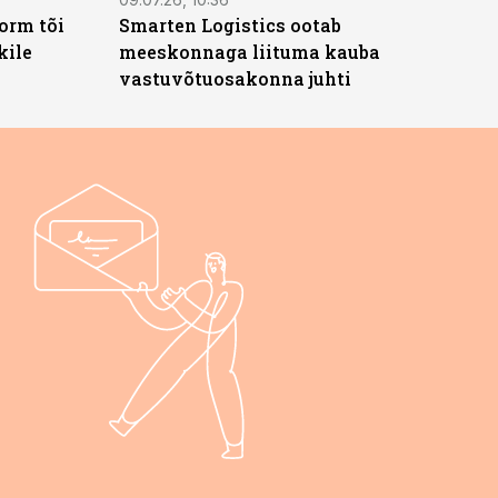
orm tõi
Smarten Logistics ootab
kile
meeskonnaga liituma kauba
vastuvõtuosakonna juhti