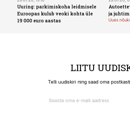
Uuring: parkimiskoha leidmisele
Autoette
Euroopas kulub veoki kohta üle
ja juhti
19 000 euro aastas
Uues nõuko
LIITU UUDIS
Telli uudiskiri ning saad oma postkas