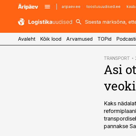
aripaev.ee
toostusuudised.ee
kaub
kaubandus.ee
imelineajalugu.ee
kinnisvarauudised.ee
imelineteadus.ee
Avaleht
Kõik lood
Arvamused
TOPid
Podcasti
cebook
TRANSPORT
Asi o
Twitter)
kedIn
veok
ail
k
Kaks nädalat
reformiplaan
transpordisek
pannakse Sak