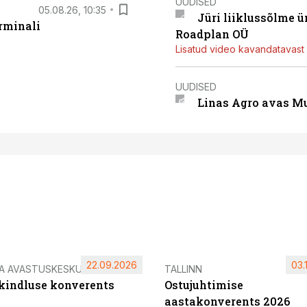
UUDISED
05.08.26, 10:35
Jüri liiklussõlme 
rminali
Roadplan OÜ
Lisatud video kavandatavast r
UUDISED
Linas Agro avas Mu
22.09.2026
03.
IA AVASTUSKESKUS
TALLINN
ikindluse konverents
Ostujuhtimise
aastakonverents 2026