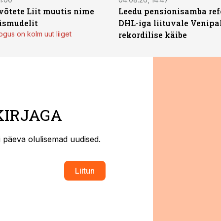
võtete Liit muutis nime
Leedu pensionisamba ref
mismudelit
DHL-iga liituvale Venipa
gus on kolm uut liiget
rekordilise käibe
KIRJAGA
ti päeva olulisemad uudised.
Liitun