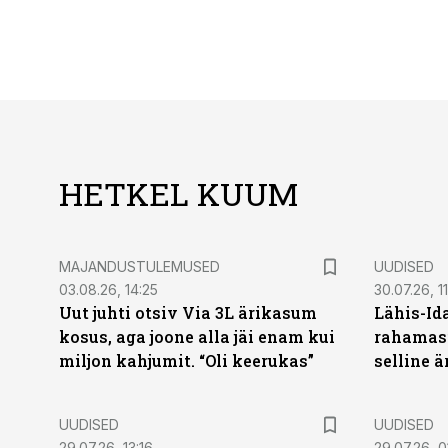
HETKEL KUUM
MAJANDUSTULEMUSED
UUDISED
03.08.26, 14:25
30.07.26, 11
Uut juhti otsiv Via 3L ärikasum
Lähis-Id
kosus, aga joone alla jäi enam kui
rahamasi
miljon kahjumit. “Oli keerukas”
selline ä
UUDISED
UUDISED
29.07.26, 13:16
29.07.26, 0