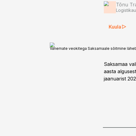
Tõnu T
Logistika
Kuula
Vanemate veokitega Saksamaale sõitmine läheb 
Saksamaa vali
aasta alguses
jaanuarist 202