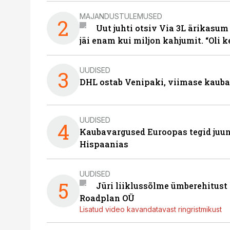
MAJANDUSTULEMUSED
2
Uut juhti otsiv Via 3L ärikasum
jäi enam kui miljon kahjumit. “Oli 
UUDISED
3
DHL ostab Venipaki, viimase kauba
UUDISED
4
Kaubavargused Euroopas tegid juuni
Hispaanias
UUDISED
5
Jüri liiklussõlme ümberehitust
Roadplan OÜ
Lisatud video kavandatavast ringristmikust