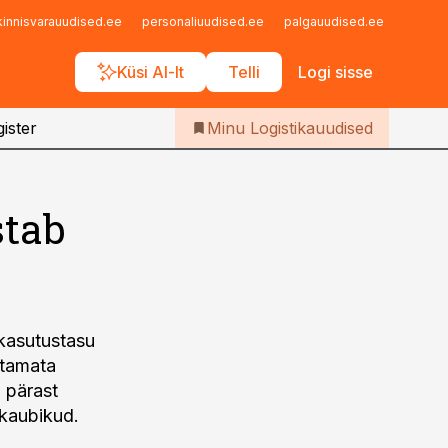
Iseteenindus
kinnisvarauudised.ee
personaliuudised.ee
palgauudised.ee
finant
Telli Logistikauudised
Küsi AI-lt
Telli
Logi sisse
ister
Minu Logistikauudised
stab
ekasutustasu
atamata
a pärast
 kaubikud.