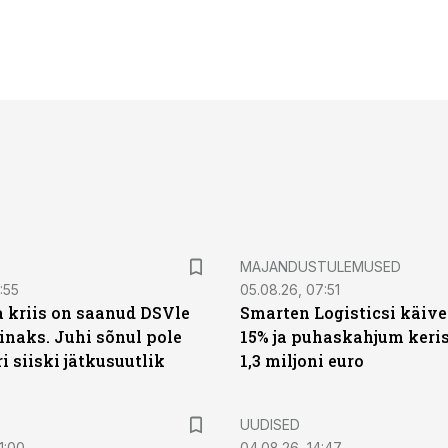
MAJANDUSTULEMUSED
:55
05.08.26, 07:51
a kriis on saanud DSVle
Smarten Logisticsi käive
naks. Juhi sõnul pole
15% ja puhaskahjum keris
ri siiski jätkusuutlik
1,3 miljoni euro
UUDISED
1:00
04.08.26, 14:47