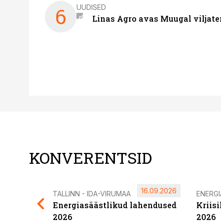
UUDISED
6
Linas Agro avas Muugal viljate
KONVERENTSID
16.09.2026
TALLINN - IDA-VIRUMAA
ENERG
Energiasäästlikud lahendused
Kriis
2026
2026