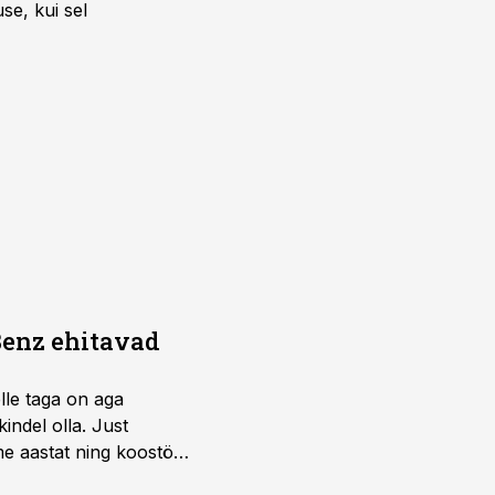
se, kui sel
Benz ehitavad
elle taga on aga
indel olla. Just
e aastat ning koostöö
.