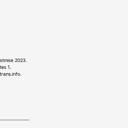
õstmise 2023.
es 1.
trans.info.