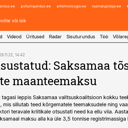
andus.ee
pollumajandus.ee
aritehnoloogia.ee
raamatupidaja.ee
Infopank
Radar
d
Videod
Üritused
Radar
Sisuturundus
Töö
Võlareg
28.11.22, 14:42
tsustatud: Saksamaa tõ
ite maanteemaksu
 tagasi leppis Saksamaa valitsuskoalitsioon kokku te
i, mis sillutab teed kõrgematele teemaksudele ning va
tori teravale kriitikale otsustati need ka ellu viia. Aast
samaal maksu alla ka üle 3,5 tonnise registrimassiga