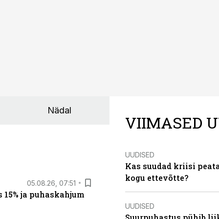
Nädal
VIIMASED U
UUDISED
Kas suudad kriisi peat
kogu ettevõtte?
05.08.26, 07:51
s 15% ja puhaskahjum
UUDISED
Suurpuhastus pühib liik