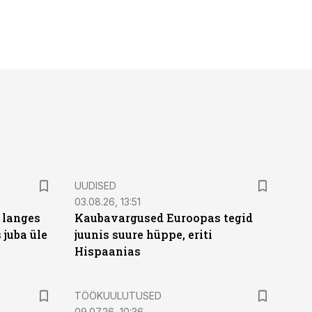
UUDISED
03.08.26, 13:51
 langes
Kaubavargused Euroopas tegid
 juba üle
juunis suure hüppe, eriti
Hispaanias
ST
TÖÖKUULUTUSED
09.07.26, 10:36