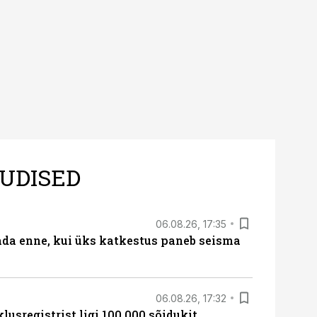
UDISED
06.08.26, 17:35
ada enne, kui üks katkestus paneb seisma
06.08.26, 17:32
lusregistrist ligi 100 000 sõidukit