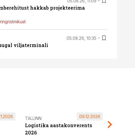
05.08.26, 11:09
ümberehitust hakkab projekteerima
ingristmikust
05.08.26, 10:35
ugal viljaterminali
11.2026
09.12.2026
Pärnu ta
TALLINN
Logistika aastakonverents
2027
2026