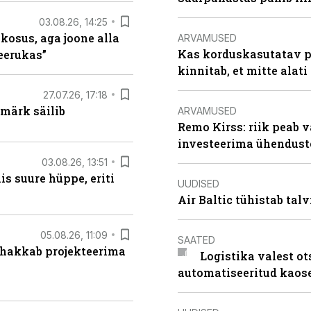
03.08.26, 14:25
 kosus, aga joone alla
ARVAMUSED
Kas korduskasutatav p
keerukas”
kinnitab, et mitte alati
27.07.26, 17:18
märk säilib
ARVAMUSED
Remo Kirss: riik peab v
investeerima ühendust
03.08.26, 13:51
s suure hüppe, eriti
UUDISED
Air Baltic tühistab talv
05.08.26, 11:09
SAATED
 hakkab projekteerima
Logistika valest ot
automatiseeritud kaos