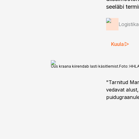
seeläbi termi
Logistik
Kuula
Uus kraana kiirendab lasti käsitlemist.
Foto:
HHLA
"Tarnitud Man
vedavat alust,
puidugraanule