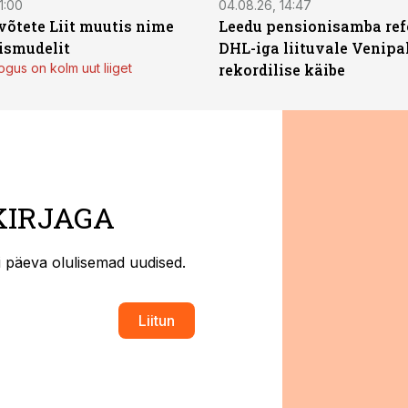
1:00
04.08.26, 14:47
võtete Liit muutis nime
Leedu pensionisamba ref
mismudelit
DHL-iga liituvale Venipa
gus on kolm uut liiget
rekordilise käibe
KIRJAGA
ti päeva olulisemad uudised.
Liitun