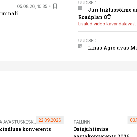
UUDISED
05.08.26, 10:35
Jüri liiklussõlme 
rminali
Roadplan OÜ
Lisatud video kavandatavast r
UUDISED
Linas Agro avas Mu
22.09.2026
03.
IA AVASTUSKESKUS
TALLINN
ikindluse konverents
Ostujuhtimise
aastakonverents 2026