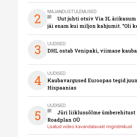
MAJANDUSTULEMUSED
2
Uut juhti otsiv Via 3L ärikasum
jäi enam kui miljon kahjumit. “Oli 
UUDISED
3
DHL ostab Venipaki, viimase kauba
UUDISED
4
Kaubavargused Euroopas tegid juuni
Hispaanias
UUDISED
5
Jüri liiklussõlme ümberehitust
Roadplan OÜ
Lisatud video kavandatavast ringristmikust