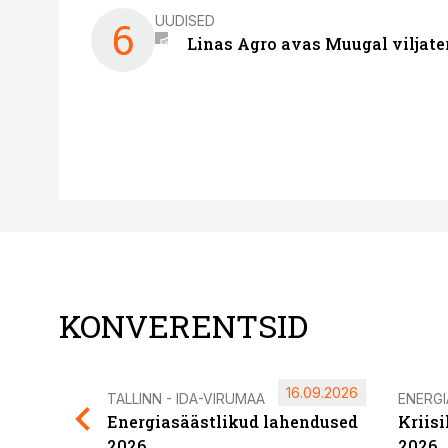
UUDISED
6
Linas Agro avas Muugal viljate
KONVERENTSID
16.09.2026
TALLINN - IDA-VIRUMAA
ENERG
Energiasäästlikud lahendused
Kriis
2026
2026