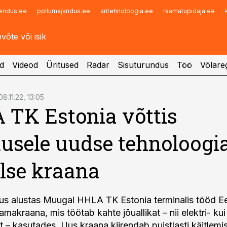
andus.ee
pollumajandus.ee
aritehnoloogia.ee
raamatupidaja.ee
Infopank
Radar
d
Videod
Üritused
Radar
Sisuturundus
Töö
Võlareg
08.11.22, 13:05
TK Estonia võttis
usele uudse tehnoloogi
lse kraana
us alustas Muugal HHLA TK Estonia terminalis tööd E
makraana, mis töötab kahte jõuallikat – nii elektri- kui
t – kasutades. Uus kraana kiirendab puistlasti käitlemis