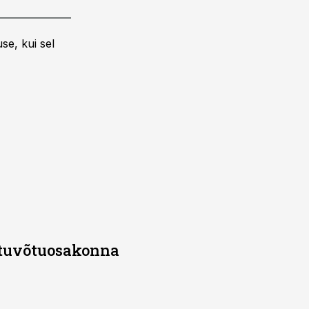
se, kui sel
stuvõtuosakonna