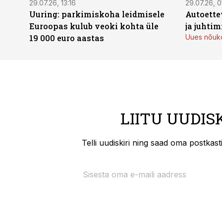
29.07.26, 13:16
29.07.26, 0
Uuring: parkimiskoha leidmisele
Autoette
Euroopas kulub veoki kohta üle
ja juhti
19 000 euro aastas
Uues nõuko
LIITU UUDIS
Telli uudiskiri ning saad oma postkas