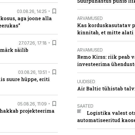
Suurpuhastus pühib liik
03.08.26, 14:25
 kosus, aga joone alla
ARVAMUSED
Kas korduskasutatav p
keerukas”
kinnitab, et mitte alati
27.07.26, 17:18
märk säilib
ARVAMUSED
Remo Kirss: riik peab v
investeerima ühendust
03.08.26, 13:51
s suure hüppe, eriti
UUDISED
Air Baltic tühistab talv
05.08.26, 11:09
SAATED
 hakkab projekteerima
Logistika valest ot
automatiseeritud kaos