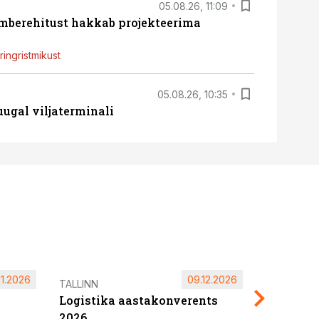
05.08.26, 11:09
ümberehitust hakkab projekteerima
ingristmikust
05.08.26, 10:35
ugal viljaterminali
11.2026
09.12.2026
Pärnu ta
TALLINN
Logistika aastakonverents
2027
2026