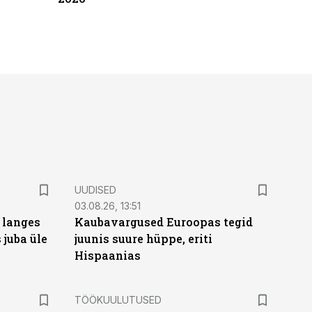
UUDISED
03.08.26, 13:51
 langes
Kaubavargused Euroopas tegid
 juba üle
juunis suure hüppe, eriti
Hispaanias
ST
TÖÖKUULUTUSED