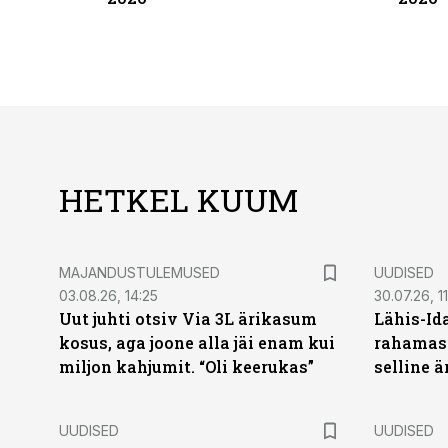
HETKEL KUUM
MAJANDUSTULEMUSED
UUDISED
03.08.26, 14:25
30.07.26, 11
Uut juhti otsiv Via 3L ärikasum
Lähis-Id
kosus, aga joone alla jäi enam kui
rahamasi
miljon kahjumit. “Oli keerukas”
selline ä
UUDISED
UUDISED