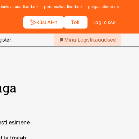
Iseteenindus
kinnisvarauudised.ee
personaliuudised.ee
palgauudised.ee
finant
Telli Logistikauudised
Küsi AI-lt
Telli
Logi sisse
ister
Minu Logistikauudised
aga
esti esimene
t ja tõstab