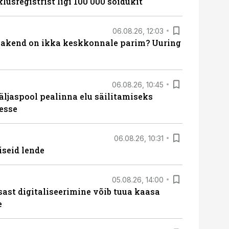
lusregistrist ligi 100 000 sõidukit
06.08.26, 12:03
akend on ikka keskkonnale parim? Uuring
06.08.26, 10:45
äljaspool pealinna elu säilitamiseks
esse
06.08.26, 10:31
iseid lende
05.08.26, 14:00
sast digitaliseerimine võib tuua kaasa
e