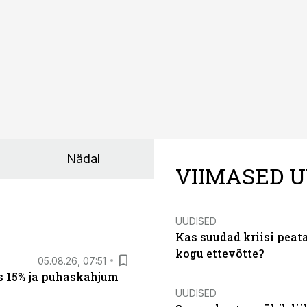
Nädal
VIIMASED U
UUDISED
Kas suudad kriisi peat
kogu ettevõtte?
05.08.26, 07:51
s 15% ja puhaskahjum
UUDISED