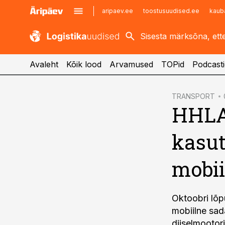
aripaev.ee
toostusuudised.ee
kaub
kaubandus.ee
imelineajalugu.ee
kinnisvarauudised.ee
imelineteadus.ee
Avaleht
Kõik lood
Arvamused
TOPid
Podcasti
cebook
TRANSPORT
HHLA 
Twitter)
kedIn
kasut
ail
mobii
k
Oktoobri lõp
mobiilne sada
diiselmootori