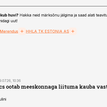
kub huvi?
Hakka neid märksõnu jälgima ja saad alati teavitu
idagi uut!
Merendus
HHLA TK ESTONIA AS
9.07.26, 10:36
ics ootab meeskonnaga liituma kauba va
lini