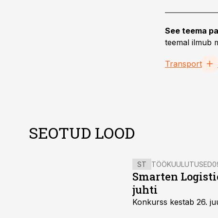
See teema pa
teemal ilmub m
Transport
SEOTUD LOOD
ST
TÖÖKUULUTUSED
0
Smarten Logist
juhti
Konkurss kestab 26. juu