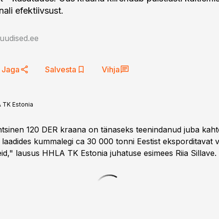
nali efektiivsust.
auudised.ee
Jaga
Salvesta
Vihja
 TK Estonia
tsinen 120 DER kraana on tänaseks teenindanud juba kahte 
 laadides kummalegi ca 30 000 tonni Eestist eksporditavat vi
id," lausus HHLA TK Estonia juhatuse esimees Riia Sillave.