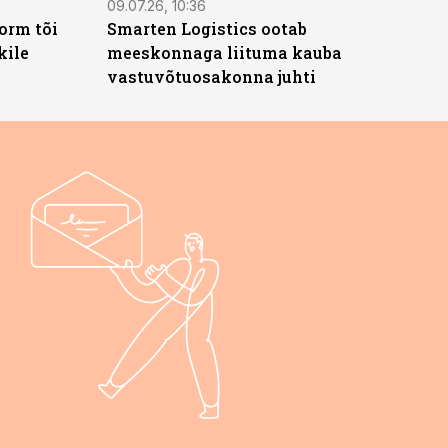
09.07.26, 10:36
orm tõi
Smarten Logistics ootab
kile
meeskonnaga liituma kauba
vastuvõtuosakonna juhti