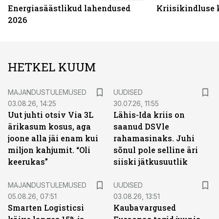
Energiasäästlikud lahendused
Kriisikindluse
2026
HETKEL KUUM
MAJANDUSTULEMUSED
UUDISED
03.08.26, 14:25
30.07.26, 11:55
Uut juhti otsiv Via 3L
Lähis-Ida kriis on
ärikasum kosus, aga
saanud DSVle
joone alla jäi enam kui
rahamasinaks. Juhi
miljon kahjumit. “Oli
sõnul pole selline äri
keerukas”
siiski jätkusuutlik
MAJANDUSTULEMUSED
UUDISED
05.08.26, 07:51
03.08.26, 13:51
Smarten Logisticsi
Kaubavargused