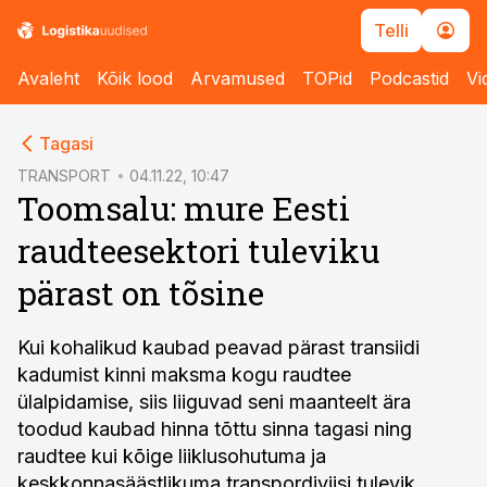
Telli
Avaleht
Kõik lood
Arvamused
TOPid
Podcastid
Vi
cebook
Tagasi
Twitter)
TRANSPORT
04.11.22, 10:47
Toomsalu: mure Eesti
kedIn
raudteesektori tuleviku
ail
pärast on tõsine
k
Kui kohalikud kaubad peavad pärast transiidi
kadumist kinni maksma kogu raudtee
ülalpidamise, siis liiguvad seni maanteelt ära
toodud kaubad hinna tõttu sinna tagasi ning
raudtee kui kõige liiklusohutuma ja
keskkonnasäästlikuma transpordiviisi tulevik