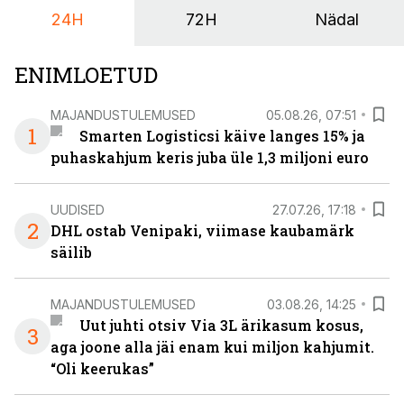
24H
72H
Nädal
ENIMLOETUD
MAJANDUSTULEMUSED
05.08.26, 07:51
1
Smarten Logisticsi käive langes 15% ja
puhaskahjum keris juba üle 1,3 miljoni euro
UUDISED
27.07.26, 17:18
2
DHL ostab Venipaki, viimase kaubamärk
säilib
MAJANDUSTULEMUSED
03.08.26, 14:25
Uut juhti otsiv Via 3L ärikasum kosus,
3
aga joone alla jäi enam kui miljon kahjumit.
“Oli keerukas”