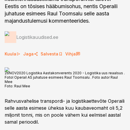
Eestis on tõsises hääbumisohus, nentis Operaili
juhatuse esimees Raul Toomsalu selle aasta
majandustulemusi kommenteerides.
Logistikauudised.ee
Kuula
Jaga
Salvesta
Vihja
26NOV2020 Logistika Aastakonverents 2020 - Logistika uus reaalsus .
Fotol Operail AS juhatuse esimees Raul Toomsalu . Foto autor Raul
Mee
Foto:
Raul Mee
Rahvusvahelise transpordi- ja logistikaettevõte Operaili
selle aasta esimese üheksa kuu kaubaveomaht oli 5,2
miljonit tonni, mis on poole vähem kui eelmisel aastal
samal perioodil.