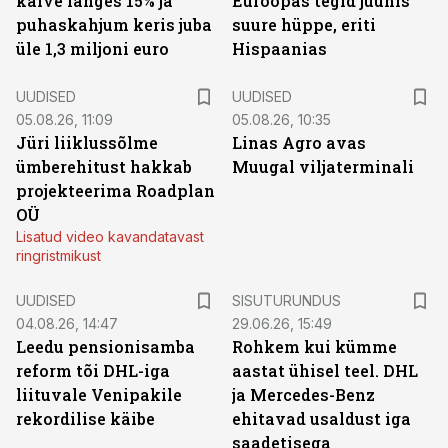
käive langes 15% ja
Euroopas tegid juunis
puhaskahjum keris juba
suure hüppe, eriti
üle 1,3 miljoni euro
Hispaanias
UUDISED
UUDISED
05.08.26, 11:09
05.08.26, 10:35
Jüri liiklussõlme
Linas Agro avas
ümberehitust hakkab
Muugal viljaterminali
projekteerima Roadplan
OÜ
Lisatud video kavandatavast
ringristmikust
ST
UUDISED
SISUTURUNDUS
04.08.26, 14:47
29.06.26, 15:49
Leedu pensionisamba
Rohkem kui kümme
reform tõi DHL-iga
aastat ühisel teel. DHL
liituvale Venipakile
ja Mercedes-Benz
rekordilise käibe
ehitavad usaldust iga
saadetisega