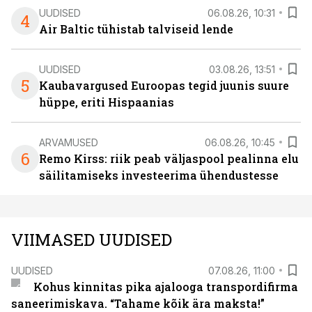
UUDISED
06.08.26, 10:31
4
Air Baltic tühistab talviseid lende
UUDISED
03.08.26, 13:51
5
Kaubavargused Euroopas tegid juunis suure
hüppe, eriti Hispaanias
ARVAMUSED
06.08.26, 10:45
6
Remo Kirss: riik peab väljaspool pealinna elu
säilitamiseks investeerima ühendustesse
VIIMASED UUDISED
UUDISED
07.08.26, 11:00
Kohus kinnitas pika ajalooga transpordifirma
saneerimiskava. “Tahame kõik ära maksta!”