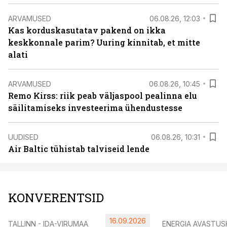
ARVAMUSED
06.08.26, 12:03
Kas korduskasutatav pakend on ikka
keskkonnale parim? Uuring kinnitab, et mitte
alati
ARVAMUSED
06.08.26, 10:45
Remo Kirss: riik peab väljaspool pealinna elu
säilitamiseks investeerima ühendustesse
UUDISED
06.08.26, 10:31
Air Baltic tühistab talviseid lende
KONVERENTSID
16.09.2026
TALLINN - IDA-VIRUMAA
ENERGIA AVASTUS