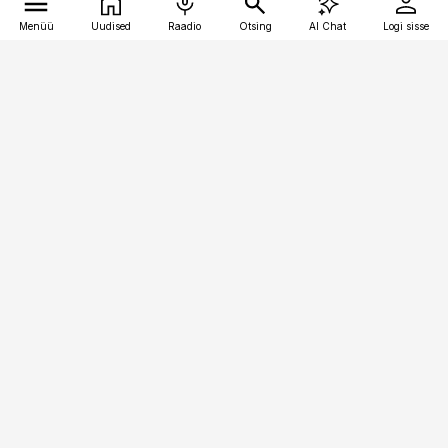
Menüü
Uudised
Raadio
Otsing
AI Chat
Logi sisse
Vana-Lõuna 39/1, 19094 Tallinn
(+372) 667 0111
logistikauudised@logistikauudised.ee
Telli
Reklaam
Firmast
Sisu kasutamisõigused
Ajakirjaniku
eetikakoodeks
Üldtingimused
Privaatsustingimused
Küpsiste poliitika
KKK
Eesti Meediaettevõtete
Eelistuste haldamine
Liit