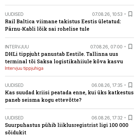
UUDISED
07.08.26, 10:53
Rail Baltica viimane takistus Eestis ületatud:
Pärnu-Kabli lõik sai rohelise tule
INTERVJUU
07.08.26, 07:00
DHLi tippjuht panustab Eestile. Tallinna uus
terminal tõi Saksa logistikahiiule kõva kasvu
Intervjuu tippjuhiga
UUDISED
06.08.26, 17:35
Kas suudad kriisi peatada enne, kui üks katkestus
paneb seisma kogu ettevõtte?
UUDISED
06.08.26, 17:32
Suurpuhastus pühib liiklusregistrist ligi 100 000
sõidukit