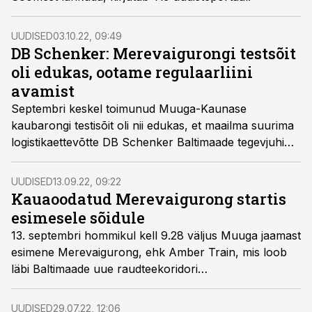
UUDISED
03.10.22, 09:49
DB Schenker: Merevaigurongi testsõit
oli edukas, ootame regulaarliini
avamist
Septembri keskel toimunud Muuga-Kaunase
kaubarongi testisõit oli nii edukas, et maailma suurima
logistikaettevõtte DB Schenker Baltimaade tegevjuhi
Janek Saareoksa hinnangul võiks Operail sel
marsruudil käivitada regulaarsed veod veel sel sügisel.
UUDISED
13.09.22, 09:22
Kauaoodatud Merevaigurong startis
esimesele sõidule
13. septembri hommikul kell 9.28 väljus Muuga jaamast
esimene Merevaigurong, ehk Amber Train, mis loob
läbi Baltimaade uue raudteekoridori
kontreilervedudeks Põhja- ja Lääne-Euroopa vahel.
Rong toob plaanide kohaselt liiklustihedalt Via Balticalt
UUDISED
29.07.22, 12:06