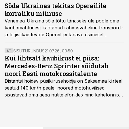
ära enam kui 7500 veokit aastas.
Sõda Ukrainas tekitas Operailile
korraliku miinuse
Venemaa-Ukraina sõja tõttu tänaseks üle poole oma
kaubamahtudest kaotanud rahvusvaheline transpordi-
ja logistikaettevõte Operail jäi tänavu esimesel
poolaastal 1,6 miljoni euroga kahjumisse. Eelmisel
aastal teeniti samal perioodil 2,6 miljonit eurot kasumit.
SISUTURUNDUS
21.07.26, 09:50
ST
Kui lihtsalt kaubikust ei piisa:
Mercedes-Benz Sprinter sõidutab
noori Eesti motokrossitalente
Distantsi hoidev püsikiirusehoidja on Saksamaa kiirteel
seatud 140 km/h peale, noored motohuvilised
sisustavad oma aega nutitelefonides ning kahetonnises
järelhaagises veerevad kaasa krossitsiklid koos vajaliku
varustusega. Õige pea on Prantsusmaal, Romagnes
algamas juuniorite motokrossi
maailmameistrivõistlused.