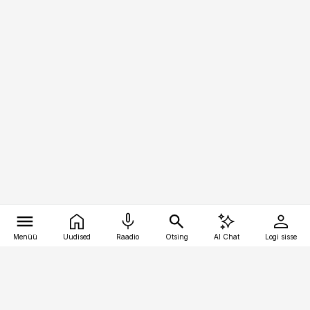
Menüü
Uudised
Raadio
Otsing
AI Chat
Logi sisse
Vana-Lõuna 39/1, 19094 Tallinn