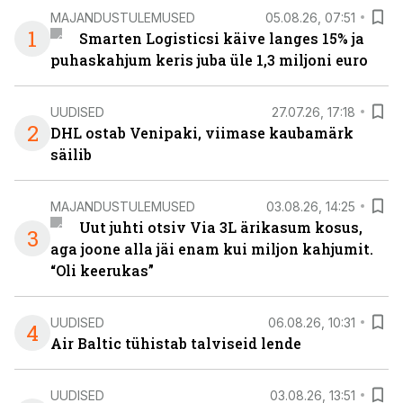
MAJANDUSTULEMUSED
05.08.26, 07:51
1
Smarten Logisticsi käive langes 15% ja
puhaskahjum keris juba üle 1,3 miljoni euro
UUDISED
27.07.26, 17:18
2
DHL ostab Venipaki, viimase kaubamärk
säilib
MAJANDUSTULEMUSED
03.08.26, 14:25
Uut juhti otsiv Via 3L ärikasum kosus,
3
aga joone alla jäi enam kui miljon kahjumit.
“Oli keerukas”
UUDISED
06.08.26, 10:31
4
Air Baltic tühistab talviseid lende
UUDISED
03.08.26, 13:51