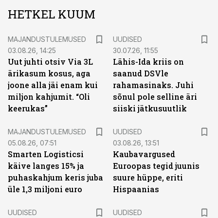
HETKEL KUUM
MAJANDUSTULEMUSED
UUDISED
03.08.26, 14:25
30.07.26, 11:55
Uut juhti otsiv Via 3L
Lähis-Ida kriis on
ärikasum kosus, aga
saanud DSVle
joone alla jäi enam kui
rahamasinaks. Juhi
miljon kahjumit. “Oli
sõnul pole selline äri
keerukas”
siiski jätkusuutlik
MAJANDUSTULEMUSED
UUDISED
05.08.26, 07:51
03.08.26, 13:51
Smarten Logisticsi
Kaubavargused
käive langes 15% ja
Euroopas tegid juunis
puhaskahjum keris juba
suure hüppe, eriti
üle 1,3 miljoni euro
Hispaanias
UUDISED
UUDISED