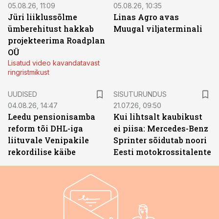
05.08.26, 11:09
05.08.26, 10:35
Jüri liiklussõlme
Linas Agro avas
ümberehitust hakkab
Muugal viljaterminali
projekteerima Roadplan
OÜ
Lisatud video kavandatavast
ringristmikust
ST
UUDISED
SISUTURUNDUS
04.08.26, 14:47
21.07.26, 09:50
Leedu pensionisamba
Kui lihtsalt kaubikust
reform tõi DHL-iga
ei piisa: Mercedes-Benz
liituvale Venipakile
Sprinter sõidutab noori
rekordilise käibe
Eesti motokrossitalente