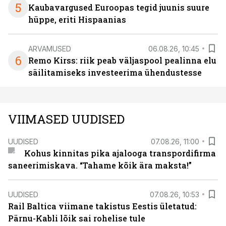
5
Kaubavargused Euroopas tegid juunis suure
hüppe, eriti Hispaanias
ARVAMUSED
06.08.26, 10:45
6
Remo Kirss: riik peab väljaspool pealinna elu
säilitamiseks investeerima ühendustesse
VIIMASED UUDISED
UUDISED
07.08.26, 11:00
Kohus kinnitas pika ajalooga transpordifirma
saneerimiskava. “Tahame kõik ära maksta!”
UUDISED
07.08.26, 10:53
Rail Baltica viimane takistus Eestis ületatud:
Pärnu-Kabli lõik sai rohelise tule