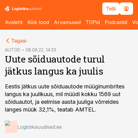
Telli
Avaleht
Kõik lood
Arvamused
TOPid
Podcastid
Vi
cebook
Tagasi
Twitter)
AUTOD
08.08.22, 14:33
Uute sõiduautode turul
kedIn
jätkus langus ka juulis
ail
k
Eestis jätkus uute sõiduautode müüginumbrites
langus ka juulikuus, mil müüdi kokku 1569 uut
sõiduautot, ja eelmise aasta juuliga võrreldes
langes müük 32,1%, teatab AMTEL.
Logistikauudised.ee