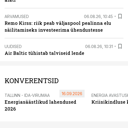
ARVAMUSED
06.08.26, 10:45
Remo Kirss: riik peab väljaspool pealinna elu
säilitamiseks investeerima ühendustesse
UUDISED
06.08.26, 10:31
Air Baltic tühistab talviseid lende
KONVERENTSID
16.09.2026
TALLINN - IDA-VIRUMAA
ENERGIA AVASTUS
Energiasäästlikud lahendused
Kriisikindluse
2026