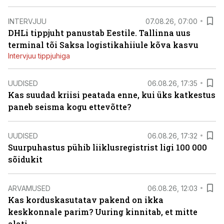
INTERVJUU
07.08.26, 07:00
DHLi tippjuht panustab Eestile. Tallinna uus
terminal tõi Saksa logistikahiiule kõva kasvu
Intervjuu tippjuhiga
UUDISED
06.08.26, 17:35
Kas suudad kriisi peatada enne, kui üks katkestus
paneb seisma kogu ettevõtte?
UUDISED
06.08.26, 17:32
Suurpuhastus pühib liiklusregistrist ligi 100 000
sõidukit
ARVAMUSED
06.08.26, 12:03
Kas korduskasutatav pakend on ikka
keskkonnale parim? Uuring kinnitab, et mitte
alati