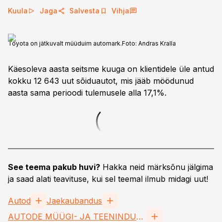
Kuula
Jaga
Salvesta
Vihja
Toyota on jätkuvalt müüduim automark.
Foto:
Andras Kralla
Käesoleva aasta seitsme kuuga on klientidele üle antud
kokku 12 643 uut sõiduautot, mis jääb möödunud
aasta sama perioodi tulemusele alla 17,1%.
See teema pakub huvi?
Hakka neid märksõnu jälgima
ja saad alati teavituse, kui sel teemal ilmub midagi uut!
Autod
Jaekaubandus
AUTODE MÜÜGI- JA TEENINDUSETTEVÕTETE EESTI LIIT MTÜ