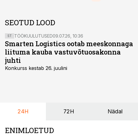
SEOTUD LOOD
TÖÖKUULUTUSED
09.07.26, 10:36
ST
Smarten Logistics ootab meeskonnaga
liituma kauba vastuvõtuosakonna
juhti
Konkurss kestab 26. juulini
24H
72H
Nädal
ENIMLOETUD